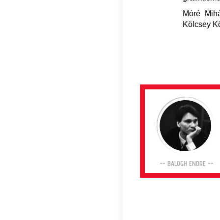
Móré Mih
Kölcsey K
-- BALOGH ENDRE --