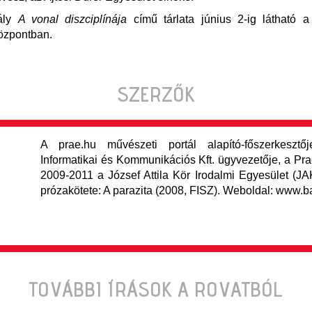
ály
A vonal diszciplínája
című tárlata június 2-ig látható a
özpontban.
SZERZŐK
A prae.hu művészeti portál alapító-főszerkesz
Informatikai és Kommunikációs Kft. ügyvezetője, a Pra
2009-2011 a József Attila Kör Irodalmi Egyesület (JA
prózakötete: A parazita (2008, FISZ). Weboldal: www.
TOVÁBBI ÍRÁSOK A ROVATBÓL