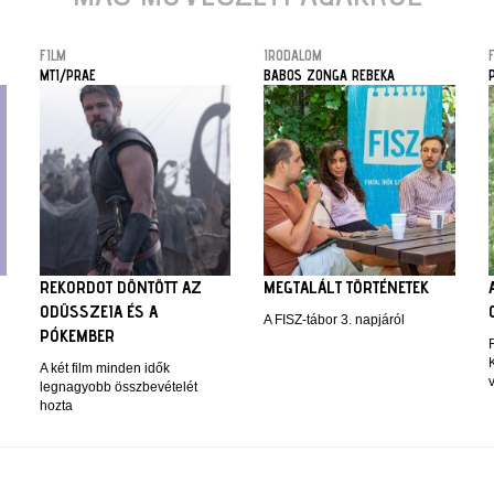
FILM
IRODALOM
MTI/PRAE
BABOS ZONGA REBEKA
REKORDOT DÖNTÖTT AZ
MEGTALÁLT TÖRTÉNETEK
ODÜSSZEIA ÉS A
A FISZ-tábor 3. napjáról
PÓKEMBER
A két film minden idők
legnagyobb összbevételét
hozta