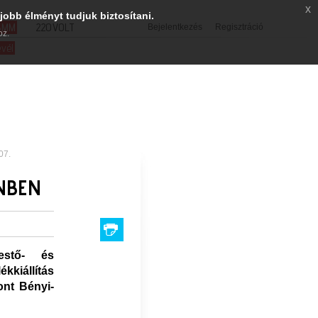
x
jobb élményt tudjuk biztosítani.
SMM
220VOLT
Bejelentkezés
Regisztráció
oz.
evél
07.
NBEN
estő- és
kkiállítás
nt Bényi-