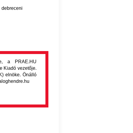
 debreceni
tője, a PRAE.HU
e Kiadó vezetője.
K) elnöke. Önálló
baloghendre.hu