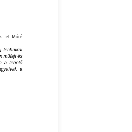
ék fel Móré
j technikai
n műfajt és
m a lehető
gyaival, a