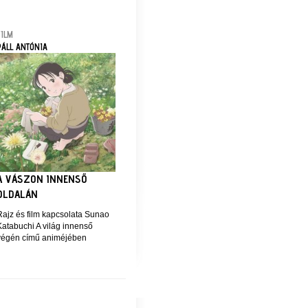
FILM
PÁLL ANTÓNIA
A VÁSZON INNENSŐ
OLDALÁN
Rajz és film kapcsolata Sunao
Katabuchi A világ innenső
végén című animéjében