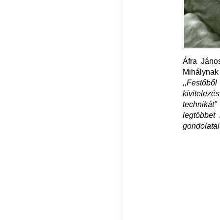
Áfra János
Mihálynak 
,,Festőből
kivitelezé
technikát"
legtöbbet
gondolatai