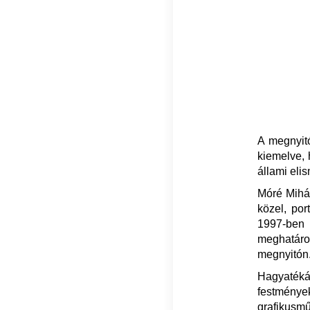
A megnyitó
kiemelve,
állami eli
Móré Mihál
közel, por
1997-ben 
meghatároz
megnyitón
Hagyaték
festménye
grafikusmű