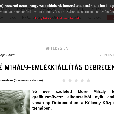
et) használ azért, hogy weboldalunk használata során a lehető leg
DESIGN
ÉPÍTÉSZET
SZÍNHÁZ
ZENE
FILM
GYEREK
K
weboldalunkon történő további böngészéssel hozzájárulsz a cookie-k használatáh
iók
blog
PRAE folyóirat
petíció
lapcsalád
könyvek
hírl
Folytatás
Tudj meg többet
ART&DESIGN
logh Endre
2019. 05. 
É MIHÁLY-EMLÉKKIÁLLÍTÁS DEBRECE
rtékelése (0 vélemény alapján):
95 éve született Móré Mihály f
grafikusművész alkotásaiból nyílt emlé
vasárnap Debrecenben, a Kölcsey Közpo
termében.