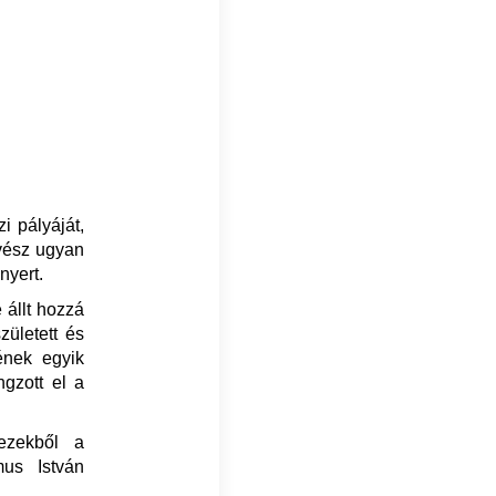
i pályáját,
vész ugyan
nyert.
 állt hozzá
zületett és
ének egyik
ngzott el a
ezekből a
mus István