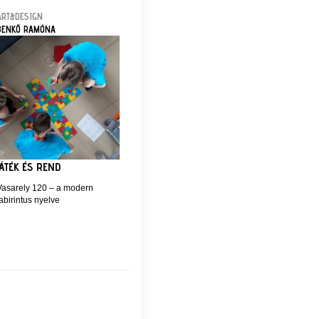
ART&DESIGN
BENKŐ RAMÓNA
JÁTÉK ÉS REND
Vasarely 120 – a modern
abirintus nyelve