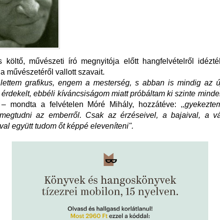
 költő, művészeti író megnyitója előtt hangfelvételről idézt
a művészetéről vallott szavait.
 lettem grafikus, engem a mesterség, s abban is mindig az ú
s érdekelt, ebbéli kíváncsiságom miatt próbáltam ki szinte minde
– mondta a felvételen Móré Mihály, hozzátéve: ,,
gyekezte
 megtudni az emberről. Csak az érzéseivel, a bajaival, a vá
val együtt tudom őt képpé eleveníteni".