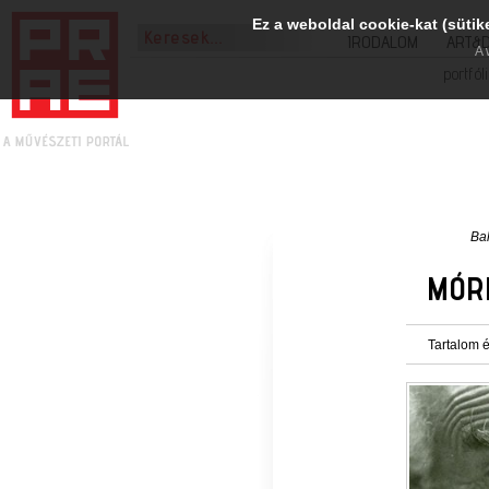
Ez a weboldal cookie-kat (sütik
IRODALOM
ART&
A 
portfól
Ba
MÓR
Tartalom é