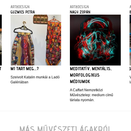
ART&DESIGN
ART&DESIGN
GUZMICS PETRA
NAGY ZOPÁN
T
MI TART MEG...?
MEDITATÍV, MENTÁLIS,
MORFOLOGIKUS
Szeivolt Katalin munkái a Ladó
MÉDIUMOK
Galériában
l
A Caffart Nemzetközi
Művésztelep: medium című
tárlata nyomán.
MÁS MŰVÉSZETI ÁGAKRÓL