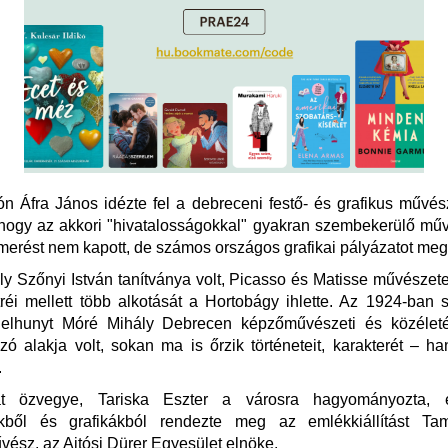
n Áfra János idézte fel a debreceni festő- és grafikus művész
 hogy az akkori "hivatalosságokkal" gyakran szembekerülő mű
smerést nem kapott, de számos országos grafikai pályázatot meg
y Szőnyi István tanítványa volt, Picasso és Matisse művészete
tréi mellett több alkotását a Hortobágy ihlette. Az 1924-ban s
elhunyt Móré Mihály Debrecen képzőművészeti és közélet
ó alakja volt, sokan ma is őrzik történeteit, karakterét – ha
.
át özvegye, Tariska Eszter a városra hagyományozta, 
kből és grafikákból rendezte meg az emlékkiállítást Ta
vész, az Ajtósi Dürer Egyesület elnöke.