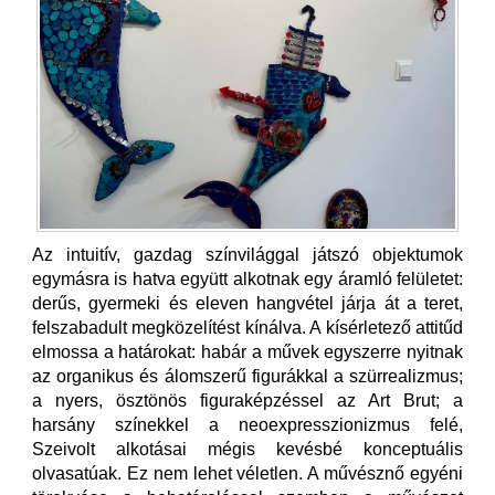
Az intuitív, gazdag színvilággal játszó objektumok
egymásra is hatva együtt alkotnak egy áramló felületet:
derűs, gyermeki és eleven hangvétel járja át a teret,
felszabadult megközelítést kínálva. A kísérletező attitűd
elmossa a határokat: habár a művek egyszerre nyitnak
az organikus és álomszerű figurákkal a szürrealizmus;
a nyers, ösztönös figuraképzéssel az Art Brut; a
harsány színekkel a neoexpresszionizmus felé,
Szeivolt alkotásai mégis kevésbé konceptuális
olvasatúak. Ez nem lehet véletlen. A művésznő egyéni