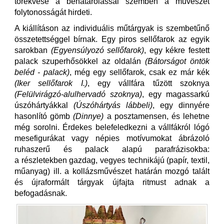
törekvése a behatárolással szemben a művészet
folytonosságát hirdeti.
A kiállításon az individuális műtárgyak is szembetűnő
összetettséggel bírnak. Egy piros sellőfarok az egyik
sarokban
(Egyensúlyozó sellőfarok)
, egy kékre festett
palack szuperhősökkel az oldalán
(Bátorságot öntök
beléd - palack)
, még egy sellőfarok, csak ez már kék
(Iker sellőfarok I.)
, egy vállfára tűzött szoknya
(Felülvirágzó-alulhervadó szoknya)
, egy magassarkú
úszóhártyákkal
(Úszóhártyás lábbeli)
, egy dinnyére
hasonlító gömb
(Dinnye)
a posztamensen, és lehetne
még sorolni. Érdekes belefeledkezni a vállfákról lógó
mesefigurákat vagy népies motívumokat ábrázoló
ruhaszerű és palack alapú parafrázisokba:
a részletekben gazdag, vegyes technikájú (papír, textil,
műanyag) ill. a kollázsművészet határán mozgó talált
és újraformált tárgyak újfajta ritmust adnak a
befogadásnak.