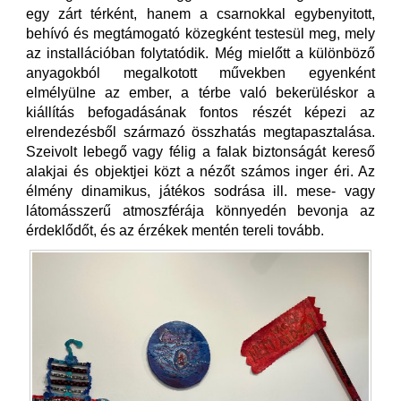
egy zárt térként, hanem a csarnokkal egybenyitott,
behívó és megtámogató közegként testesül meg, mely
az installációban folytatódik. Még mielőtt a különböző
anyagokból megalkotott művekben egyenként
elmélyülne az ember, a térbe való bekerüléskor a
kiállítás befogadásának fontos részét képezi az
elrendezésből származó összhatás megtapasztalása.
Szeivolt lebegő vagy félig a falak biztonságát kereső
alakjai és objektjei közt a nézőt számos inger éri. Az
élmény dinamikus, játékos sodrása ill. mese- vagy
látomásszerű atmoszférája könnyedén bevonja az
érdeklődőt, és az érzékek mentén tereli tovább.