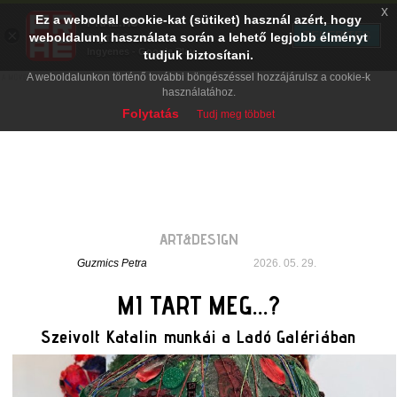
x
Ez a weboldal cookie-kat (sütiket) használ azért, hogy
PRAE.HU
×
TELEPÍTÉS
weboldalunk használata során a lehető legjobb élményt
Digital Evolution
Ingyenes - Google Play
tudjuk biztosítani.
A weboldalunkon történő további böngészéssel hozzájárulsz a cookie-k
használatához.
Folytatás
Tudj meg többet
ART&DESIGN
Guzmics Petra
2026. 05. 29.
MI TART MEG...?
Szeivolt Katalin munkái a Ladó Galériában