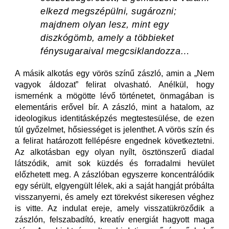
elkezd megszépülni, sugározni;
majdnem olyan lesz, mint egy
diszkógömb, amely a többieket
fénysugaraival megcsiklandozza…
A másik alkotás egy vörös színű zászló, amin a „Nem
vagyok áldozat” felirat olvasható. Anélkül, hogy
ismernénk a mögötte lévő történetet, önmagában is
elementáris erővel bír. A zászló, mint a hatalom, az
ideologikus identitásképzés megtestesülése, de ezen
túl győzelmet, hősiességet is jelenthet. A vörös szín és
a felirat határozott fellépésre engednek következtetni.
Az alkotásban egy olyan nyílt, ösztönszerű diadal
látszódik, amit sok küzdés és forradalmi hevület
előzhetett meg. A zászlóban egyszerre koncentrálódik
egy sérült, elgyengült lélek, aki a saját hangját próbálta
visszanyerni, és amely ezt törekvést sikeresen véghez
is vitte. Az indulat ereje, amely visszatükröződik a
zászlón, felszabadító, kreatív energiát hagyott maga