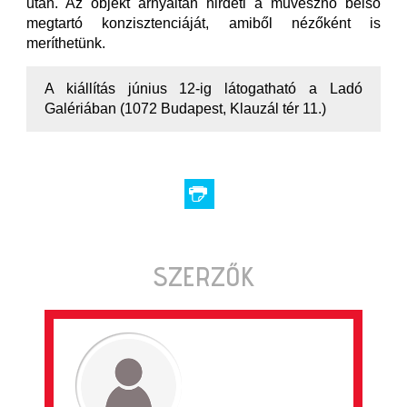
után. Az objekt árnyaltan hirdeti a művésznő belső
megtartó konzisztenciáját, amiből nézőként is
meríthetünk.
A kiállítás június 12-ig látogatható a Ladó
Galériában (1072 Budapest, Klauzál tér 11.)
SZERZŐK