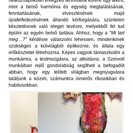
hétköznapokban elvégzett tennivalók körére úgy tekint,
mint a belső harmónia és egység megtalálásának,
fenntartásának, elvesztésének majd
újrafelfedezésének állandó körforgására, szüntelen
késztetésnek való eleget tevésre, melyekből fel tud
épülni az egyén belső tartása. Ahhoz, hogy a “
Mi tart
meg…?”
kérdésre válaszolni lehessen, mindenkinek
szükséges a külvilágból építkeznie, és általa egy
erőkészletet létrehoznia. Képes vagyok támaszkodni a
munkámra, a testmozgásra, az alkotásra; a Szeivolt
munkáiban rejlő gondolatiság segítheti a befogadót
abban, hogy egy telített világban megnyugvásra
találjunk a közeli, számunkra ismerős rítusokban és
habitusokban.