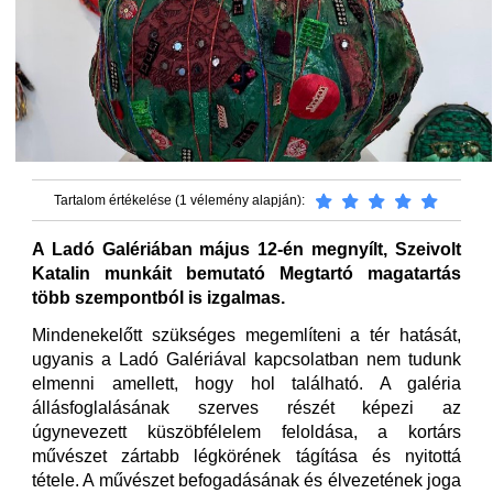
Tartalom értékelése (1 vélemény alapján):
A Ladó Galériában május 12-én megnyílt, Szeivolt
Katalin munkáit bemutató Megtartó magatartás
több szempontból is izgalmas.
Mindenekelőtt szükséges megemlíteni a tér hatását,
ugyanis a Ladó Galériával kapcsolatban nem tudunk
elmenni amellett, hogy hol található. A galéria
állásfoglalásának szerves részét képezi az
úgynevezett küszöbfélelem feloldása, a kortárs
művészet zártabb légkörének tágítása és nyitottá
tétele. A művészet befogadásának és élvezetének joga