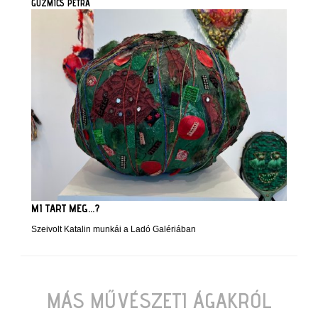
GUZMICS PETRA
MI TART MEG...?
Szeivolt Katalin munkái a Ladó Galériában
MÁS MŰVÉSZETI ÁGAKRÓL