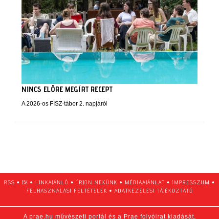
NINCS ELŐRE MEGÍRT RECEPT
A 2026-os FISZ-tábor 2. napjáról
RSS
•
1%
•
LINKAJÁNLÓ
•
ÍRJON NEKÜNK
•
MÉDIAAJÁNLAT
•
IMPRESSZUM
•
FELHASZNÁLÁSI FELTÉTELEK
•
ADATKEZELÉSI TÁJÉKOZTATÓ
A prae.hu művészeti portál és a Prae folyóirat kiadását,