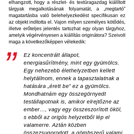
elhangzott, hogy a részlet- és textúragazdag kiállított
tárgyak megalkotásának folyamatát, a „megtartó”
magatartásba való belehelyezkedést specifikusan ez
az objekt indította el. Vajon milyen személyes kötődés,
illetve erőteljes jelentés tartozhat egy olyan tárgyhoz,
amelyik végérvényesen a kiállítás originátora? Szeivolt
maga a következőképpen vélekedik:
Ez koncentrált állapot,
energiasűrítmény, mint egy gyümölcs.
Egy nehezebb élethelyzetben kellett
helytállnom, ennek a tapasztalatnak a
hatására „érett be” ez a gyümölcs.
Mondhatnám egy összegörnyedt
testállapotnak is, amikor elrejtőzne az
ember…, vagy egy összeszorított ököl,
s ebből az origós helyzetből lép el
valamerre. Aztán közben
összezsugorodott, a gömbszerű valami