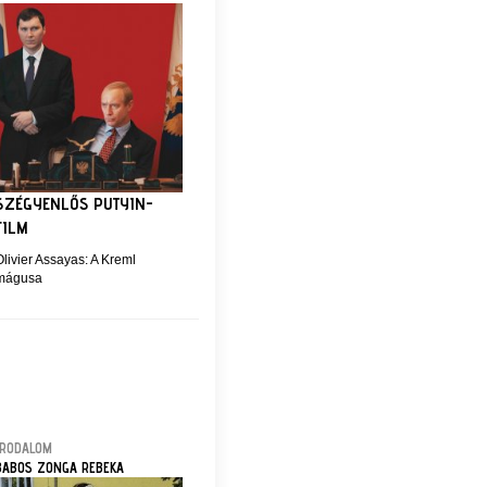
SZÉGYENLŐS PUTYIN-
FILM
livier Assayas: A Kreml
mágusa
IRODALOM
BABOS ZONGA REBEKA