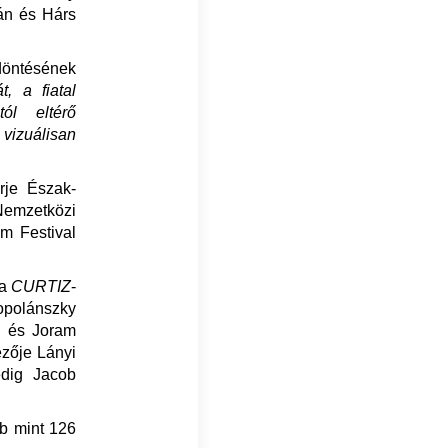
tán és Hárs
döntésének
t, a fiatal
ól eltérő
 vizuálisan
rje Észak-
emzetközi
lm Festival
 a
CURTIZ
-
opolánszky
e és Joram
ezője Lányi
edig Jacob
bb mint 126