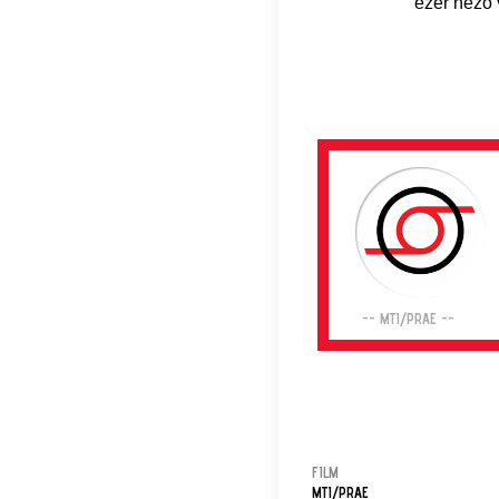
ezer néző 
-- MTI/PRAE --
FILM
MTI/PRAE