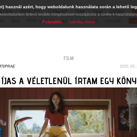
et) használ azért, hogy weboldalunk használata során a lehető leg
DESIGN
ÉPÍTÉSZET
SZÍNHÁZ
ZENE
FILM
GYEREK
K
weboldalunkon történő további böngészéssel hozzájárulsz a cookie-k használatáh
iók
blog
PRAE folyóirat
petíció
lapcsalád
könyvek
hírl
Folytatás
Tudj meg többet
FILM
TI/PRAE
2025. 03. 
ÍJAS A VÉLETLENÜL ÍRTAM EGY KÖN