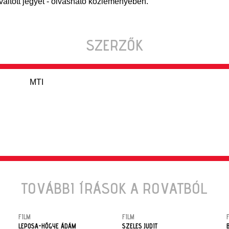
váltott jegyet - olvasható közleményében.
SZERZŐK
MTI
TOVÁBBI ÍRÁSOK A ROVATBÓL
FILM
FILM
LEPOSA-HŐGYE ÁDÁM
SZELES JUDIT