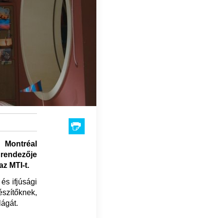
 Montréal
 rendezője
az MTI-t.
és ifjúsági
észítőknek,
lágát.