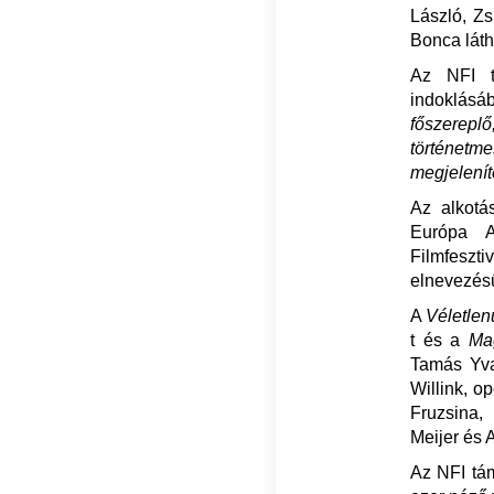
László, Zs
Bonca láth
Az NFI tá
indoklásá
főszerep
történetme
megjelenít
Az alkotá
Európa A
Filmfeszti
elnevezésű
A
Véletlen
t és a
Ma
Tamás Yva
Willink, o
Fruzsina,
Meijer és
Az NFI tám