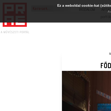
Ez a weboldal cookie-kat (sütik
IRODALOM
ART&
A 
portfól
M
FŐD