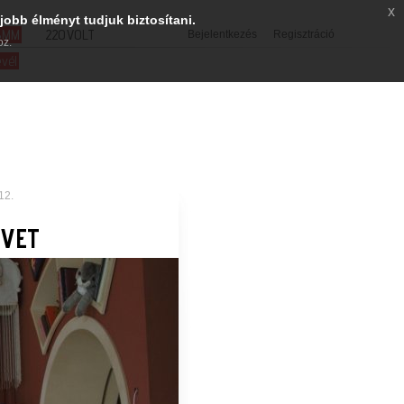
x
jobb élményt tudjuk biztosítani.
SMM
220VOLT
Bejelentkezés
Regisztráció
oz.
evél
12.
YVET