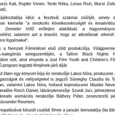
urzs Kati, Rujder Vivien, Tenki Réka, Lovas Rozi, Mucsi Zol
ató.
jékoztatója idézi a fesztivál szakmai zsűrijét, amely 
ban kiemelte "
a rendezés következetességét és kreativitásá
lő, Demeter Villő erőteljes alakítását, a hagyományost
sélést, valamint azt a bravúrt, hogy az alkotóknak sikerült
eni fogalmakat
".
s a Nemzeti Filmintézet első zöld produkciója. Világpremie
-kategóriás seregszemléjén, a Tallinn Black Nights N
válon volt, ahol elnyerte a Just Film Youth and Children's Fi
 program legjobb filmjének járó díját.
ül írtam egy könyvet
írója és rendezője Lakos Nóra, producerei
gasságok és mélységeket
is jegyző Sümeghy Claudia és T
n, valamint Lakos Nóra, holland koproducerei Maaike Nev
peratőre Reich Dániel, látványtervezője Szurdi Juci, jelmezterv
 kreatív animációs rendezője Báthory Péter, zeneszerzői p
 Alexander Reumers.
ogatásával készült családi filmre a januári bemutatója óta tö