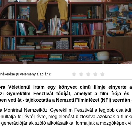
rtékelése (0 vélemény alapján):
ra Véletlenül írtam egy könyvet című filmje elnyerte a
i Gyerekfilm Fesztivál fődíját, amelyet a film írója és
n vett át - tájékoztatta a Nemzeti Filmintézet (NFI) szerdán 
, a Montréal Nemzetközi Gyerekfilm Fesztivál a legjobb családi 
onultatja fel évről évre, megjelenést biztosítva azoknak a filmk
ő generációjának szóló alkotásaikkal formálják a mozgóképek vi