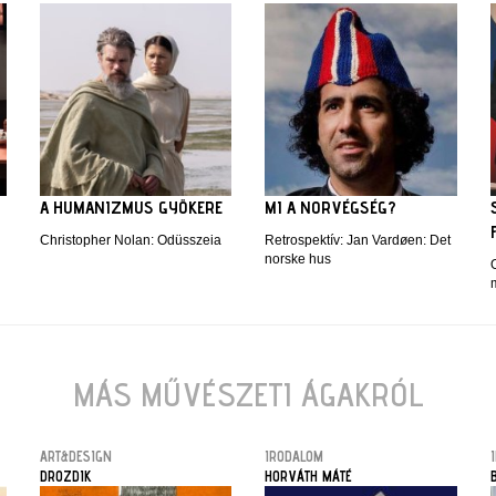
A HUMANIZMUS GYÖKERE
MI A NORVÉGSÉG?
Christopher Nolan: Odüsszeia
Retrospektív: Jan Vardøen: Det
norske hus
O
MÁS MŰVÉSZETI ÁGAKRÓL
ART&DESIGN
IRODALOM
DROZDIK
HORVÁTH MÁTÉ