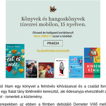
ül írtam egy könyvet a felnövés kihívásaival és a család fo
 egy fiatal lány történetén keresztül, aki édesanyja elvesztését a
el - ismerteti a közlemény.
erepekben az ebben a filmben debütáló Demeter Villő mell