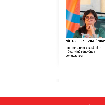
NŐI SORSOK SZIMFÓNIÁJ
Bicskei Gabriella Barátnőim,
Hágár című könyvének
bemutatójáról