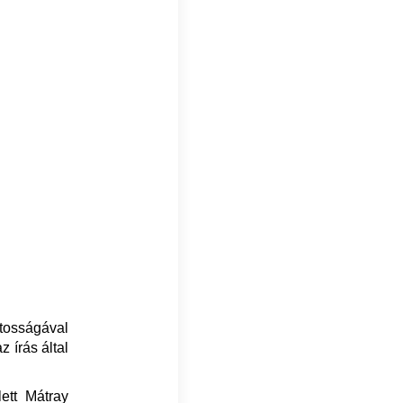
ntosságával
z írás által
ett Mátray