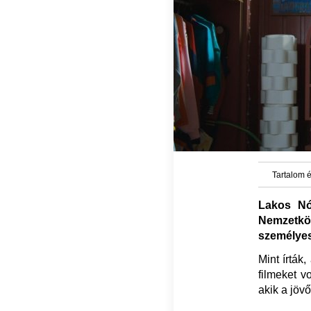
Tartalom é
Lakos Nó
Nemzetköz
személyese
Mint írták
filmeket v
akik a jöv