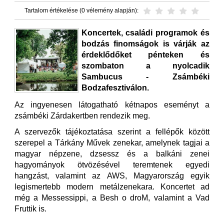
Tartalom értékelése (0 vélemény alapján):
Koncertek, családi programok és
bodzás finomságok is várják az
érdeklődőket pénteken és
szombaton a nyolcadik
Sambucus - Zsámbéki
Bodzafesztiválon.
Az ingyenesen látogatható kétnapos eseményt a
zsámbéki Zárdakertben rendezik meg.
A szervezők tájékoztatása szerint a fellépők között
szerepel a Tárkány Művek zenekar, amelynek tagjai a
magyar népzene, dzsessz és a balkáni zenei
hagyományok ötvözésével teremtenek egyedi
hangzást, valamint az AWS, Magyarország egyik
legismertebb modern metálzenekara. Koncertet ad
még a Messessippi, a Besh o droM, valamint a Vad
Fruttik is.