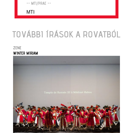
-- MTI/PRAE --
MTI
TOVÁBBI ÍRÁSOK A ROVATBÓL
ZENE
WINTER MIRJAM