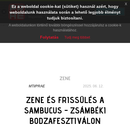
x
Ez a weboldal cookie-kat (sütiket) használ azért, hogy
PRAE.HU
×
TELEPÍTÉS
weboldalunk használata során a lehető legjobb élményt
Digital Evolution
Ingyenes - Google Play
tudjuk biztosítani.
A weboldalunkon történő további böngészéssel hozzájárulsz a cookie-k
használatához.
Folytatás
Tudj meg többet
ZENE
MTI/PRAE
2025. 06. 12.
ZENE ÉS FRISSÜLÉS A
SAMBUCUS - ZSÁMBÉKI
BODZAFESZTIVÁLON