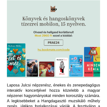
Laposa Julcsi népzenész, énekes és zenepedagógus
interaktív koncertjével hozza közelebb a magyar
népzenei hagyományokat minden korosztály számára.
A legkisebbeket a Hangdagasztó muzsikáló műhely
zenés, játékos foglalkozásai várják. A fesztiválon a