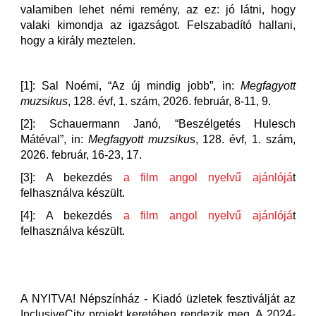
valamiben lehet némi remény, az ez: jó látni, hogy
valaki kimondja az igazságot. Felszabadító hallani,
hogy a király meztelen.
[1]: Sal Noémi, “Az új mindig jobb”, in:
Megfagyott
muzsikus
, 128. évf, 1. szám, 2026. február, 8-11, 9.
[2]: Schauermann Janó, “Beszélgetés Hulesch
Mátéval”, in:
Megfagyott muzsikus
, 128. évf, 1. szám,
2026. február, 16-23, 17.
[3]: A bekezdés
a film angol nyelvű ajánlójá
t
felhasználva készült.
[4]: A bekezdés
a film angol nyelvű ajánlójá
t
felhasználva készült.
A NYITVA! Népszínház - Kiadó üzletek fesztiválját az
InclusiveCity projekt keretében rendezik meg. A 2024-