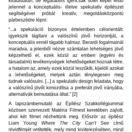
kilátástalan, de legalábbis igencsak sötét képet festő
jelennel a konceptuális- illetve spekulatív építészet
segítségével próbál kreatív, megoldásközpontú
párbeszédre lépni:
“...a spekuláció bizonyos értelemben célorientált:
igyekszik tágítani a valószínű jövő horizontját, a
konceptuális ennél tágabb halmaz. Berardi fogalmainál
maradva, a jelenből nézve számtalan lehetséges jövő
képzelhető el, ezek közül az emberi (egyéni és
társadalmi) tevékenységek lehetőségeket hoznak létre.
a hatalom az, amely ezek közül leszűkíti, kijelöli azokat
a lehetőségeket, melyek aztán ténylegesen meg
tudnak valósulni. [...] a spekulatív design feladata, hogy
a valószínű jövőt kimozdítsa a preferált jövő irányába,
alternatívák bemutatása által.” [2]
A lapszámbemutató az Építész Szakkollégiummal
közösen szervezett Matéria Filmest keretében zajlott,
ahol két filmet nézhettünk meg. Először az építész
Liam Young
Where The City Can’t See
című
rövidfilmjét vetítették, mely mind kivitelezésében, mind