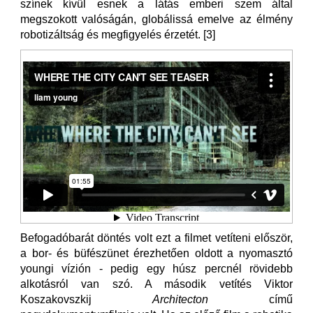
színek kívül esnek a látás emberi szem által
megszokott valóságán, globálissá emelve az élmény
robotizáltság és megfigyelés érzetét. [3]
Befogadóbarát döntés volt ezt a filmet vetíteni először,
a bor- és büfészünet érezhetően oldott a nyomasztó
youngi vízión - pedig egy húsz percnél rövidebb
alkotásról van szó. A második vetítés Viktor
Koszakovszkij
Architecton
című