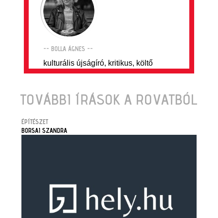
-- BOLLA ÁGNES --
kulturális újságíró, kritikus, költő
TOVÁBBI ÍRÁSOK A ROVATBÓL
ÉPÍTÉSZET
BORSAI SZANDRA