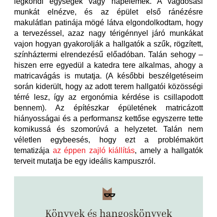
légkondi egységek vagy napelemek. A vagdosási
munkát elnézve, és az épület első ránézésre
makulátlan patinája mögé látva elgondolkodtam, hogy
a tervezéssel, azaz nagy térigénnyel járó munkákat
vajon hogyan gyakorolják a hallgatók a szűk, rögzített,
színháztermi elrendezésű előadóban. Talán sehogy –
hiszen erre egyedül a katedra tere alkalmas, ahogy a
matricavágás is mutatja. (A későbbi beszélgetéseim
során kiderült, hogy az adott terem hallgatói közösségi
térré lesz, így az ergonómia kérdése is csillapodott
bennem). Az építészkar épületének matricázott
hiányosságai és a performansz kettőse egyszerre tette
komikussá és szomorúvá a helyzetet. Talán nem
véletlen egybeesés, hogy ezt a problémakört
tematizája
az éppen zajló kiállítás
, amely a hallgatók
terveit mutatja be egy ideális kampuszról.