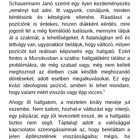
Schauermann Janó szerint egy ilyen kezdeményezés
„reményt tud adni. Itt vagyunk, csináljunk, minden
kérdésünk és kétségünk ellenére. Ráadásul a
pozíciónk is érdekes, hiszen diákként kérdés, mire
jogosít fel a még formálódó tudásunk, mennyire látjuk
át a szakmát, a lehetőségeket. A fiatalságban erő és
tettvágy van, ugyanakkor belátjuk, hogy változó, milyen
pozíciót tud reálisan képviselni egy hallgató. Ezért
fontos a
Muzsikusban
a szatíra: hallgatóként rálátsz a
problémákra, de még szabad vagy, még nem kellett
meghoznod az életben csak később meghozandó
döntéseket, adott esetben megalkuvásokat. Ez egy
kvázi ideologista pozíció, amiben ki lehet mondani,
hogy valami miért visszás vagy épp vicces.”
Ahogy őt hallgatom, a meztelen király meséje jut
eszembe. Nem tudom, hozhat-e változást egy interjú,
egy pályázat, egy jól levezetett esszé, de a hallgatás
biztos nem segít. Táptalajt adott a valósággal
kapcsolatos szorongásaimnak az, hogy beleláttam a
jelen építészetének visszásságaiba; mégis, ha