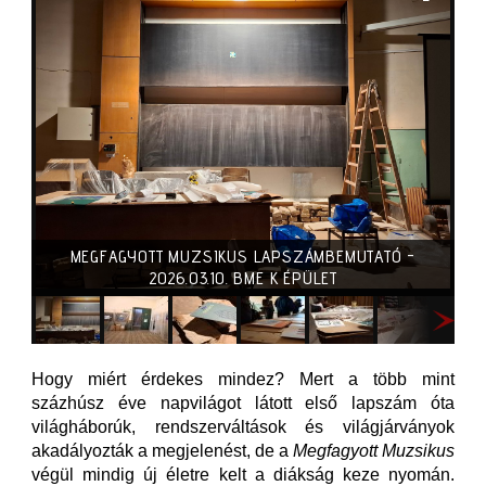
MEGFAGYOTT MUZSIKUS LAPSZÁMBEMUTATÓ -
2026.03.10. BME K ÉPÜLET
Hogy miért érdekes mindez? Mert a több mint
százhúsz éve napvilágot látott első lapszám óta
világháborúk, rendszerváltások és világjárványok
akadályozták a megjelenést, de a
Megfagyott Muzsikus
végül mindig új életre kelt a diákság keze nyomán.