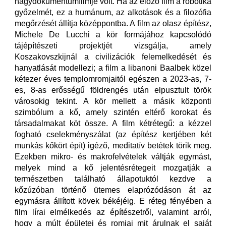
nagydokumentumfilmje volt. Ha az előző film a robotika
győzelmét, ez a humánum, az alkotások és a filozófia
megőrzését állítja középpontba. A film az olasz építész,
Michele De Lucchi a kör formájához kapcsolódó
tájépítészeti projektjét vizsgálja, amely
Koszakovszkijnál a civilizációk felemelkedését és
hanyatlását modellezi; a film a libanoni Baalbek közel
kétezer éves templomromjaitól egészen a 2023-as, 7-
es, 8-as erősségű földrengés után elpusztult török
városokig tekint. A kör mellett a másik központi
szimbólum a kő, amely szintén eltérő korokat és
társadalmakat köt össze. A film kétrétegű: a kézzel
fogható cselekményszálat (az építész kertjében két
munkás kőkört épít) igéző, meditatív betétek törik meg.
Ezekben mikro- és makrofelvételek váltják egymást,
melyek mind a kő jelentésrétegeit mozgatják a
természetben található állapotuktól kezdve a
kőzúzóban történő ütemes elaprózódáson át az
egymásra állított kövek békéjéig. E réteg fényében a
film lírai elmélkedés az építészetről, valamint arról,
hogy a múlt épületei és romjai mit árulnak el saját