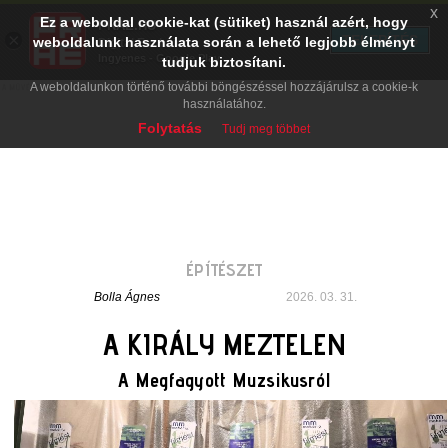
x
Ez a weboldal cookie-kat (sütiket) használ azért, hogy
PRAE.HU
×
TELEPÍTÉS
weboldalunk használata során a lehető legjobb élményt
Digital Evolution
Ingyenes - Google Play
tudjuk biztosítani.
A weboldalunkon történő további böngészéssel hozzájárulsz a cookie-k
használatához.
Folytatás
Tudj meg többet
ÉPÍTÉSZET
Bolla Ágnes
2026. 03. 31.
A KIRÁLY MEZTELEN
A Megfagyott Muzsikusról