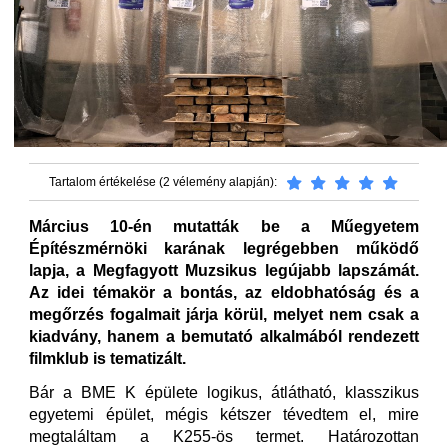
Tartalom értékelése (2 vélemény alapján):
Március 10-én mutatták be a Műegyetem
Építészmérnöki karának legrégebben működő
lapja, a Megfagyott Muzsikus legújabb lapszámát.
Az idei témakör a bontás, az eldobhatóság és a
megőrzés fogalmait járja körül, melyet nem csak a
kiadvány, hanem a bemutató alkalmából rendezett
filmklub is tematizált.
Bár a BME K épülete logikus, átlátható, klasszikus
egyetemi épület, mégis kétszer tévedtem el, mire
megtaláltam a K255-ös termet. Határozottan