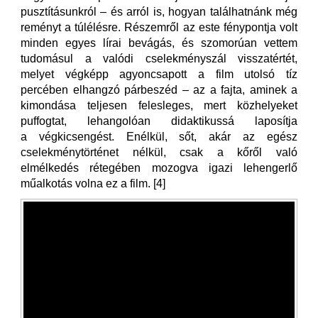
pusztításunkról – és arról is, hogyan találhatnánk még
reményt a túlélésre. Részemről az este fénypontja volt
minden egyes lírai bevágás, és szomorúan vettem
tudomásul a valódi cselekményszál visszatértét,
melyet végképp agyoncsapott a film utolsó tíz
percében elhangzó párbeszéd – az a fajta, aminek a
kimondása teljesen felesleges, mert közhelyeket
puffogtat, lehangolóan didaktikussá laposítja
a végkicsengést. Enélkül, sőt, akár az egész
cselekménytörténet nélkül, csak a kőről való
elmélkedés rétegében mozogva igazi lehengerlő
műalkotás volna ez a film. [4]