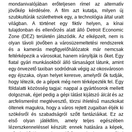
mondanivalójában erőteljesen rímel az alternatív
jövőkép kérdésére. A film azt kutatja, milyen új
szubkultúrák születhetnek egy, a technológia által uralt
világban. A történet egy fiktív helyen, a kínai
tulajdonban és ellenőrzés alatt álló Detroit Economic
Zone (DEZ) területén játszódik. Az elképzelt, nem is
olyan távoli jövőben a városüzemeltetési rendszerek
és a kamerás megfigyelőhálózatok már nemcsak
feltérképezik a városokat, hanem irányítják is őket. Egy
fiatal gyári munkásokból álló társaságot látunk, amint
egy önvezető taxiban sodródnak végig az okosvároson
egy éjszaka, olyan helyet keresve, amelyről ők tudják,
hogy létezik, de a gépek még nem térképezték fel. Egy
földalatti közösség tagjai: nappal a gyártósorok mellett
dolgoznak, éjjel pedig a gépi látást kijátszó álcát és az
arcfelismerést megtévesztő, törzsi ihletésű maszkokat
öltenek magukra, hogy a város rejtett zugaiban éljék ki
szökésről és szabadságról szőtt fantáziáikat. Ez az
első olyan játékfilm, amely teljes egészében
lézerszkenneléssel készült: ennek hatására a képek,