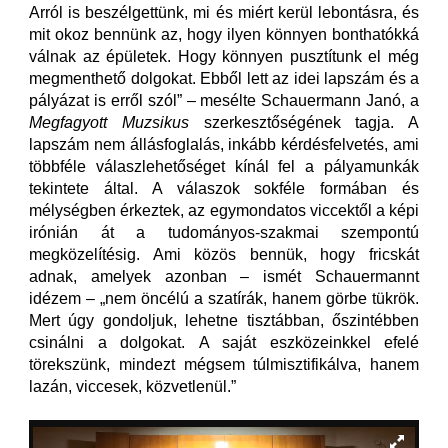
Arról is beszélgettünk, mi és miért kerül lebontásra, és
mit okoz bennünk az, hogy ilyen könnyen bonthatókká
válnak az épületek. Hogy könnyen pusztítunk el még
megmenthető dolgokat. Ebből lett az idei lapszám és a
pályázat is erről szól” – mesélte Schauermann Janó, a
Megfagyott Muzsikus
szerkesztőségének tagja. A
lapszám nem állásfoglalás, inkább kérdésfelvetés, ami
többféle válaszlehetőséget kínál fel a pályamunkák
tekintete által. A válaszok sokféle formában és
mélységben érkeztek, az egymondatos viccektől a képi
irónián át a tudományos-szakmai szempontú
megközelítésig. Ami közös bennük, hogy fricskát
adnak, amelyek azonban – ismét Schauermannt
idézem – „nem öncélú a szatírák, hanem görbe tükrök.
Mert úgy gondoljuk, lehetne tisztábban, őszintébben
csinálni a dolgokat. A saját eszközeinkkel efelé
törekszünk, mindezt mégsem túlmisztifikálva, hanem
lazán, viccesek, közvetlenül.”