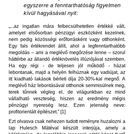
egyszerre a fenntarthatóság figyelmen
kívül hagyásával nyit:
„...az ingatlan mára felbecsül­hetetlen értékké vált,
amelyet elsősorban pénzügyi eszközként kezelnek,
nem pedig közösségi erőforrásként vagy otthonként.
Egy fals értékrendet állít, ahol a legfenntarthatóbb
megoldás – ami a meglévő megőrzése lenne – szorul
háttérbe az állandó értéknövelés illúziójával szemben.
Ha egy régi - de teljesen jól működő - házat
lebontanak, majd a helyén felhúznak egy vadiújat, az
itt kiadható lakások bérleti díja 20-30%-kal megnő. A
meglévő ház lebontásával otthonok semmisülnek meg,
terek tűnnek végleg el, de világunkban ez mind
vállalható veszteség, hiszen az eredmény mégis
pénzügyi nyereség lesz. Ezen je­lenség neve:
profitorientált építészet.” [1]
Ezt olvasva csak nehezen tudott reményre huzalozni a
lap Hulesch Mátéval készült interjúja, amely a