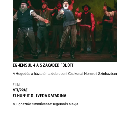
EGYENSÚLY A SZAKADÉK FÖLÖTT
A Hegedüs a háztetőn a debreceni Csokonai Nemzeti Színházban
FILM
MTI/PRAE
ELHUNYT OLIVERA KATARINA
A jugoszláv filmművészet legendás alakja