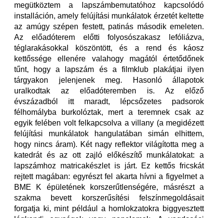
megütköztem a lapszámbemutatóhoz kapcsolódó
installáción, amely felújítási munkálatok érzetét keltette
az amúgy szépen festett, patinás második emeleten.
Az előadóterem előtti folyosószakasz lefóliázva,
téglarakásokkal köszöntött, és a rend és káosz
kettőssége ellenére valahogy magától értetődőnek
tűnt, hogy a lapszám és a filmklub plakátjai ilyen
tárgyakon jelenjenek meg. Hasonló állapotok
uralkodtak az előadóteremben is. Az előző
évszázadból itt maradt, lépcsőzetes padsorok
félhomályba burkolóztak, mert a teremnek csak az
egyik felében volt felkapcsolva a villany (a megidézett
felújítási munkálatok hangulatában simán elhittem,
hogy nincs áram). Két nagy reflektor világította meg a
katedrát és az ott zajló előkészítő munkálatokat: a
lapszámhoz matricakészlet is járt. Ez kettős fricskát
rejtett magában: egyrészt fel akarta hívni a figyelmet a
BME K épületének korszerűtlenségére, másrészt a
szakma bevett korszerűsítési felszínmegoldásait
forgatja ki, mint például a homlokzatokra biggyesztett