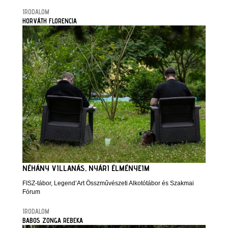
IRODALOM
HORVÁTH FLORENCIA
NÉHÁNY VILLANÁS, NYÁRI ÉLMÉNYEIM
FISZ-tábor, Legend’Art Összművészeti Alkotótábor és Szakmai
Fórum
IRODALOM
BABOS ZONGA REBEKA