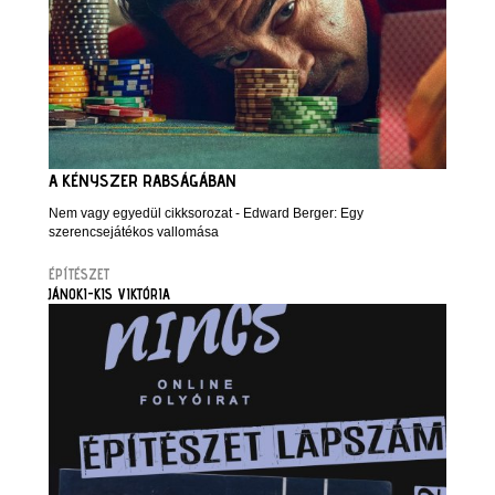
A KÉNYSZER RABSÁGÁBAN
Nem vagy egyedül cikksorozat - Edward Berger: Egy
szerencsejátékos vallomása
ÉPÍTÉSZET
JÁNOKI-KIS VIKTÓRIA