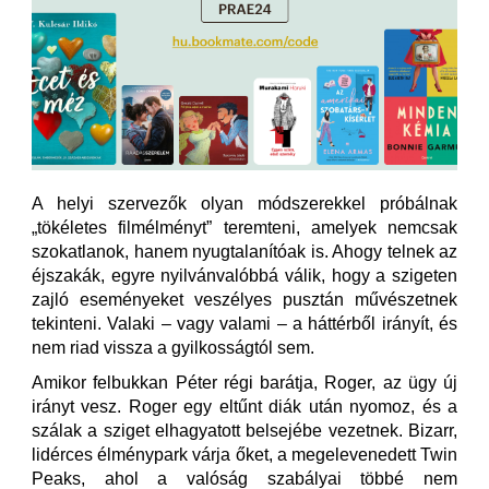
A helyi szervezők olyan módszerekkel próbálnak
„tökéletes filmélményt” teremteni, amelyek nemcsak
szokatlanok, hanem nyugtalanítóak is. Ahogy telnek az
éjszakák, egyre nyilvánvalóbbá válik, hogy a szigeten
zajló eseményeket veszélyes pusztán művészetnek
tekinteni. Valaki – vagy valami – a háttérből irányít, és
nem riad vissza a gyilkosságtól sem.
Amikor felbukkan Péter régi barátja, Roger, az ügy új
irányt vesz. Roger egy eltűnt diák után nyomoz, és a
szálak a sziget elhagyatott belsejébe vezetnek. Bizarr,
lidérces élménypark várja őket, a megelevenedett Twin
Peaks, ahol a valóság szabályai többé nem