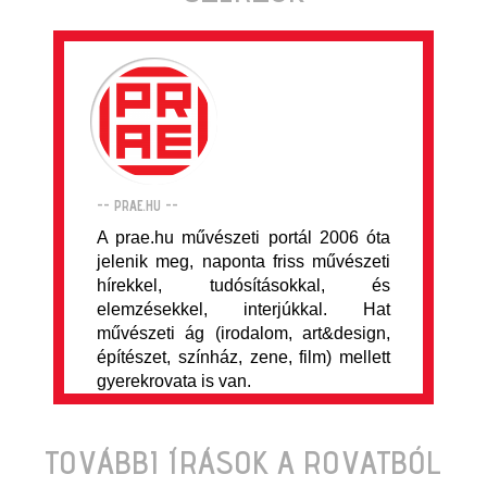
-- PRAE.HU --
A prae.hu művészeti portál 2006 óta
jelenik meg, naponta friss művészeti
hírekkel, tudósításokkal, és
elemzésekkel, interjúkkal. Hat
művészeti ág (irodalom, art&design,
építészet, színház, zene, film) mellett
gyerekrovata is van.
TOVÁBBI ÍRÁSOK A ROVATBÓL