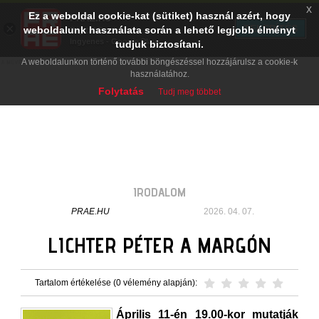
x
Ez a weboldal cookie-kat (sütiket) használ azért, hogy
PRAE.HU
×
TELEPÍTÉS
weboldalunk használata során a lehető legjobb élményt
Digital Evolution
Ingyenes - Google Play
tudjuk biztosítani.
A weboldalunkon történő további böngészéssel hozzájárulsz a cookie-k
használatához.
Folytatás
Tudj meg többet
IRODALOM
PRAE.HU
2026. 04. 07.
LICHTER PÉTER A MARGÓN
Tartalom értékelése (0 vélemény alapján):
Április 11-én 19.00-kor mutatják