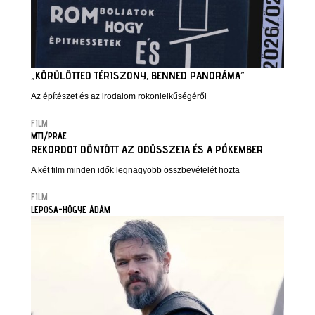
„KÖRÜLÖTTED TÉRISZONY, BENNED PANORÁMA”
Az építészet és az irodalom rokonlelkűségéről
FILM
MTI/PRAE
REKORDOT DÖNTÖTT AZ ODÜSSZEIA ÉS A PÓKEMBER
A két film minden idők legnagyobb összbevételét hozta
FILM
LEPOSA-HŐGYE ÁDÁM