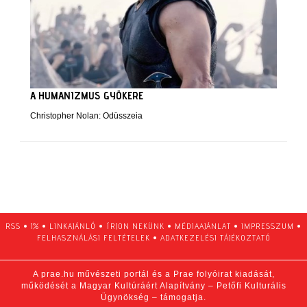
A HUMANIZMUS GYÖKERE
Christopher Nolan: Odüsszeia
RSS
•
1%
•
LINKAJÁNLÓ
•
ÍRJON NEKÜNK
•
MÉDIAAJÁNLAT
•
IMPRESSZUM
•
FELHASZNÁLÁSI FELTÉTELEK
•
ADATKEZELÉSI TÁJÉKOZTATÓ
A prae.hu művészeti portál és a Prae folyóirat kiadását,
működését a Magyar Kultúráért Alapítvány – Petőfi Kulturális
Ügynökség – támogatja.