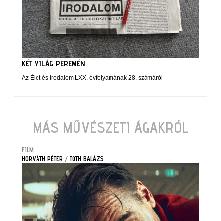
KÉT VILÁG PEREMÉN
Az Élet és Irodalom LXX. évfolyamának 28. számáról
MÁS MŰVÉSZETI ÁGAKRÓL
FILM
HORVÁTH PÉTER
/
TÓTH BALÁZS