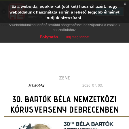
x
Ez a weboldal cookie-kat (sütiket) használ azért, hogy
PRAE.HU
×
TELEPÍTÉS
weboldalunk használata során a lehető legjobb élményt
Digital Evolution
Ingyenes - Google Play
tudjuk biztosítani.
A weboldalunkon történő további böngészéssel hozzájárulsz a cookie-k
használatához.
Folytatás
Tudj meg többet
ZENE
MTI/PRAE
2026. 07. 03.
30. BARTÓK BÉLA NEMZETKÖZI
KÓRUSVERSENY DEBRECENBEN