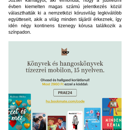
József karnagyot, aki elmondta, hogy a jubileumi
évben kiemelten magas számú jelentkezés közül
választhatták ki a nemzetközi kórusvilág legkiválóbb
együtteseit, akik a világ minden tájáról érkeznek, így
idén négy kontinens tizenegy kórusa találkozik a
színpadon.