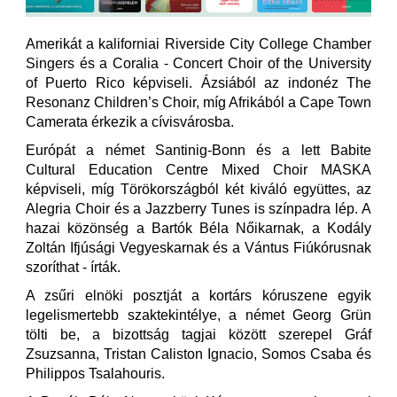
Amerikát a kaliforniai Riverside City College Chamber
Singers és a Coralia - Concert Choir of the University
of Puerto Rico képviseli. Ázsiából az indonéz The
Resonanz Children’s Choir, míg Afrikából a Cape Town
Camerata érkezik a cívisvárosba.
Európát a német Santinig-Bonn és a lett Babite
Cultural Education Centre Mixed Choir MASKA
képviseli, míg Törökországból két kiváló együttes, az
Alegria Choir és a Jazzberry Tunes is színpadra lép. A
hazai közönség a Bartók Béla Nőikarnak, a Kodály
Zoltán Ifjúsági Vegyeskarnak és a Vántus Fiúkórusnak
szoríthat - írták.
A zsűri elnöki posztját a kortárs kóruszene egyik
legelismertebb szaktekintélye, a német Georg Grün
tölti be, a bizottság tagjai között szerepel Gráf
Zsuzsanna, Tristan Caliston Ignacio, Somos Csaba és
Philippos Tsalahouris.