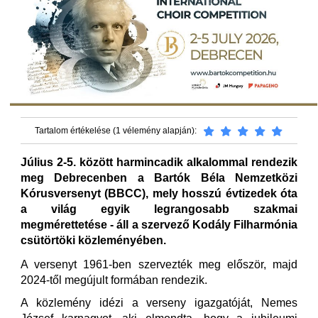
Tartalom értékelése (1 vélemény alapján):
Július 2-5. között harmincadik alkalommal rendezik
meg Debrecenben a Bartók Béla Nemzetközi
Kórusversenyt (BBCC), mely hosszú évtizedek óta
a világ egyik legrangosabb szakmai
megmérettetése - áll a szervező Kodály Filharmónia
csütörtöki közleményében.
A versenyt 1961-ben szervezték meg először, majd
2024-től megújult formában rendezik.
A közlemény idézi a verseny igazgatóját, Nemes