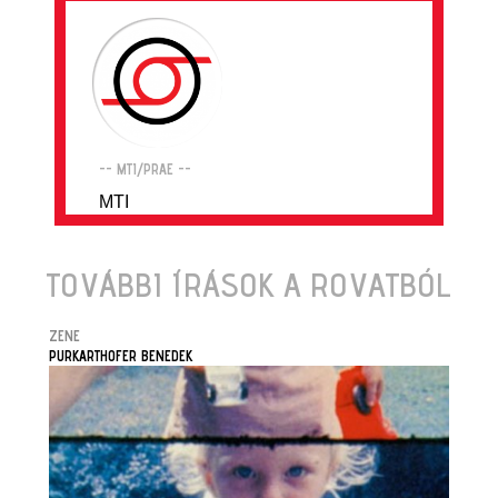
-- MTI/PRAE --
MTI
TOVÁBBI ÍRÁSOK A ROVATBÓL
ZENE
PURKARTHOFER BENEDEK