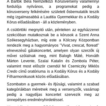
A Bartók Béla Nemzetközi Kórusverseny valamennyi
fordulója nyilvános, a programokat pedig a
kórusverseny felkérésére született ősbemutatók teszik
még izgalmasabbá a Lautitia Gyermekkar és a Kodály
Kórus előadásában - áll a közleményben.
A csütörtöki megnyitó után, pénteken az egyházzenei
szekcióban mutatkoznak be a kórusok a Szent Anna
Székesegyházban, míg este a Kölcsey Központban
rendezik meg a hagyományos "Vivat, crescat, floreat!"
elnevezésű gálakoncertet, amelyen olyan szerzők új
művei szólalnak meg, mint Balogh Máté, Horváth
Márton Levente, Szalai Katalin és Zombola Péter,
valamint most először csendül fel Csemiczky Miklós
Credo
című oratóriuma is a Kodály Kórus és a Kodály
Filharmonikusok közös előadásában.
Szombaton a gyermek- és ifjúsági, valamint a szabad
kategóriákban méretnek meg a versenyzők, vasárnap
pedig a nagydíjas koncertet szervezik meg az
ünnepélyes eredményhirdetéssel.