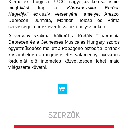
Kiemelték, hogy a BBCC nagydíjas kórusa ismét
meghívást kap a
"Kórusmuzsika Európa
Nagydíja"
exkluzív versenyére, amelyet Arezzo,
Debrecen, Jurmala, Maribor, Tolosa és Várna
szövetsége rendez évente változó helyszíneken.
A verseny szakmai hátterét a Kodály Filharmónia
Debrecen és a Jeunesses Musicales Hungary szoros
együttműködése mellett a Papageno biztosítja, aminek
köszönhetően a megmérettetés valamennyi nyilvános
fordulóját élő internetes közvetítésben lehet majd
világszerte követni.
SZERZŐK