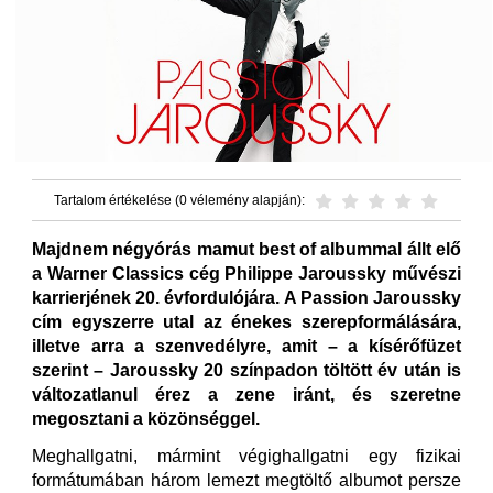
Tartalom értékelése (0 vélemény alapján):
Majdnem négyórás mamut best of albummal állt elő
a Warner Classics cég Philippe Jaroussky művészi
karrierjének 20. évfordulójára. A Passion Jaroussky
cím egyszerre utal az énekes szerepformálására,
illetve arra a szenvedélyre, amit – a kísérőfüzet
szerint – Jaroussky 20 színpadon töltött év után is
változatlanul érez a zene iránt, és szeretne
megosztani a közönséggel.
Meghallgatni, mármint végighallgatni egy fizikai
formátumában három lemezt megtöltő albumot persze