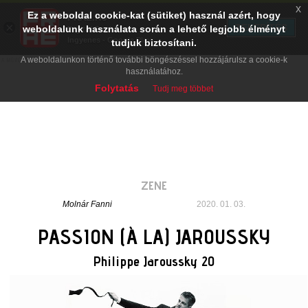
x
Ez a weboldal cookie-kat (sütiket) használ azért, hogy
PRAE.HU
×
TELEPÍTÉS
weboldalunk használata során a lehető legjobb élményt
Digital Evolution
Ingyenes - Google Play
tudjuk biztosítani.
A weboldalunkon történő további böngészéssel hozzájárulsz a cookie-k
használatához.
Folytatás
Tudj meg többet
ZENE
Molnár Fanni
2020. 01. 03.
PASSION (À LA) JAROUSSKY
Philippe Jaroussky 20