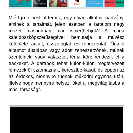
Miért jó a best of lemez, egy olyan alkalmi kiadvány,
aminek a tartalmát, jelen esetben a tartalom nagy
részét máshonnan már ismer(het)jük? A maga
kaleidoszkópszerűségével bemutatja a művész
különféle arcait, összefoglal és reprezentál. Önálló
albumot általában vagy adott zeneszerzőnek, műnek
szentelnek, vagy választott téma köré rendezik el a
trackeket. A darabok tehát külön-külön megtervezett
lemezekről származnak, keresztbe-kasul, és éppen az
az érdekes, mennyire tudnak működni egymás után,
illetve hogy mennyire helyezi őket új megvilágításba a
más „társaság”.