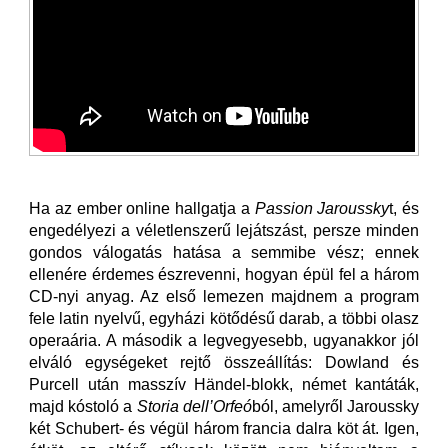
Ha az ember online hallgatja a
Passion Jaroussky
t, és
engedélyezi a véletlenszerű lejátszást, persze minden
gondos válogatás hatása a semmibe vész; ennek
ellenére érdemes észrevenni, hogyan épül fel a három
CD-nyi anyag. Az első lemezen majdnem a program
fele latin nyelvű, egyházi kötődésű darab, a többi olasz
operaária. A második a legvegyesebb, ugyanakkor jól
elváló egységeket rejtő összeállítás: Dowland és
Purcell után masszív Händel-blokk, német kantáták,
majd kóstoló a
Storia dell’Orfeó
ból, amelyről Jaroussky
két Schubert- és végül három francia dalra köt át. Igen,