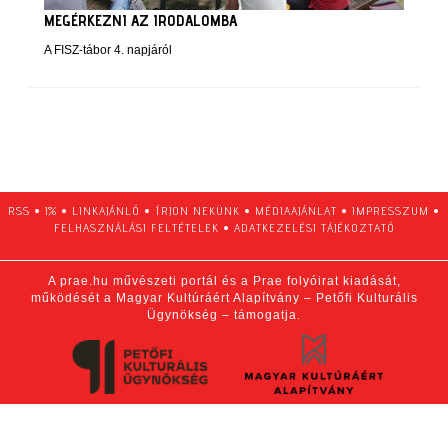
MEGÉRKEZNI AZ IRODALOMBA
A FISZ-tábor 4. napjáról
RSS
•
1%
•
LINKAJÁNLÓ
•
ÍRJON NEKÜNK
•
MÉDIAAJÁNLAT
•
IMPRESSZUM
•
FELHASZNÁLÁSI FELTÉTELEK
•
ADATKEZELÉSI TÁJÉKOZTATÓ
A prae.hu művészeti portál és a Prae folyóirat kiadását,
működését a Magyar Kultúráért Alapítvány – Petőfi Kulturális
Ügynökség – támogatja.