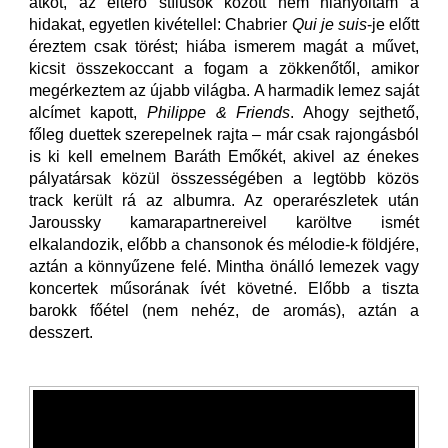
átköt, az eltérő stílusok között nem hiányoltam a
hidakat, egyetlen kivétellel: Chabrier
Qui je suis
-je előtt
éreztem csak törést; hiába ismerem magát a művet,
kicsit összekoccant a fogam a zökkenőtől, amikor
megérkeztem az újabb világba. A harmadik lemez saját
alcímet kapott,
Philippe & Friends
. Ahogy sejthető,
főleg duettek szerepelnek rajta – már csak rajongásból
is ki kell emelnem Baráth Emőkét, akivel az énekes
pályatársak közül összességében a legtöbb közös
track került rá az albumra. Az operarészletek után
Jaroussky kamarapartnereivel karöltve ismét
elkalandozik, előbb a chansonok és mélodie-k földjére,
aztán a könnyűzene felé. Mintha önálló lemezek vagy
koncertek műsorának ívét követné. Előbb a tiszta
barokk főétel (nem nehéz, de aromás), aztán a
desszert.