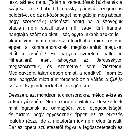
lesz, akinek nem. (Talán a zenetudósok húzhatnák a
szájukat a Schubert-Jaroussky párostól, engem is
beleértve, de ez a közönséget nem gátolja meg abban,
hogy szeressék.) Másrészt pedig ha a szövegük
alapján nem specifikusan női vagy férfi hangra,
hangfajra szánt dalokat – sőt, egyre inkább azokat is –
akármilyen nemű művész előadhatja, miért kellene
éppen a kontratenoroknak megfosztaniuk magukat
ettől a zenétől? Én nagyon szeretem hallgatni.
Hihetetlenül éteri, ahogyan azt Jarousskytól
megszokhattuk, és szemernyit sem ízléstelen.
Megjegyzem, talán éppen emiatt a rendkívül finom és
éteri hangzás miatt tűnt törésnek az a váltás a
Qui je
suis
-re. Kapkodnom kellett levegő után.
Desszert, ezt mondtam a chansonokra, mélodie-kra és
a könnyűzenére. Nem akarom elvitatni a desszertnek
mint fogásnak az önmagáért való létjogosultságát,
és tudom, hogy egyeseknek éppen ez az étkezés
legfőbb része, de a metaforám így nem elég árnyalt.
Bár az opera születésétől fogva a legösszetettebb és