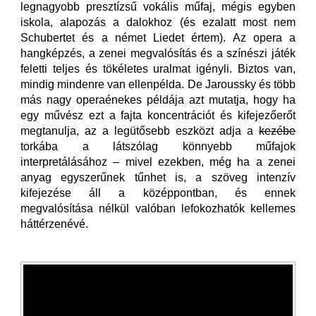
legnagyobb presztízsű vokális műfaj, mégis egyben
iskola, alapozás a dalokhoz (és ezalatt most nem
Schubertet és a német Liedet értem). Az opera a
hangképzés, a zenei megvalósítás és a színészi játék
feletti teljes és tökéletes uralmat igényli. Biztos van,
mindig mindenre van ellenpélda. De Jaroussky és több
más nagy operaénekes példája azt mutatja, hogy ha
egy művész ezt a fajta koncentrációt és kifejezőerőt
megtanulja, az a legütősebb eszközt adja a
kezébe
torkába a látszólag könnyebb műfajok
interpretálásához – mivel ezekben, még ha a zenei
anyag egyszerűnek tűnhet is, a szöveg intenzív
kifejezése áll a középpontban, és ennek
megvalósítása nélkül valóban lefokozhatók kellemes
háttérzenévé.