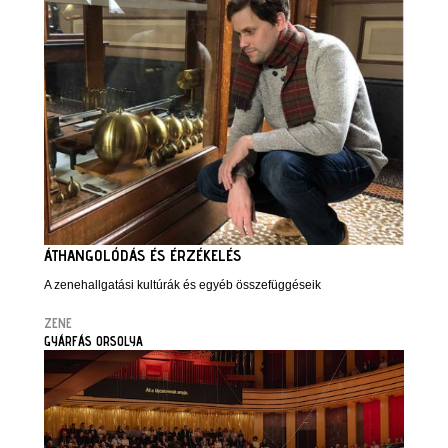
ÁTHANGOLÓDÁS ÉS ÉRZÉKELÉS
A zenehallgatási kultúrák és egyéb összefüggéseik
ZENE
GYÁRFÁS ORSOLYA