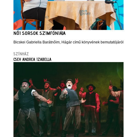
NŐI SORSOK SZIMFÓNIÁJA
Bicskei Gabriella Barátnőim, Hágár című könyvének bemutatójáról
SZÍNHÁZ
CSEH ANDREA IZABELLA