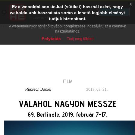
x
Ez a weboldal cookie-kat (sütiket) használ azért, hogy
PRAE.HU
×
TELEPÍTÉS
weboldalunk használata során a lehető legjobb élményt
Digital Evolution
Ingyenes - Google Play
tudjuk biztosítani.
A weboldalunkon történő további böngészéssel hozzájárulsz a cookie-k
használatához.
Folytatás
Tudj meg többet
FILM
Ruprech Dániel
2019. 02. 21.
VALAHOL NAGYON MESSZE
69. Berlinale, 2019. február 7-17.