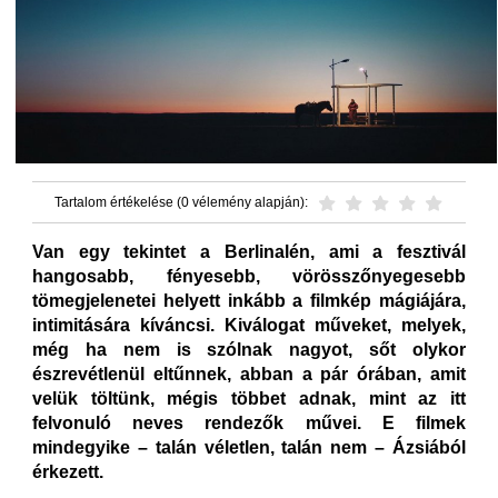
Tartalom értékelése (0 vélemény alapján):
Van egy tekintet a Berlinalén, ami a fesztivál
hangosabb, fényesebb, vörösszőnyegesebb
tömegjelenetei helyett inkább a filmkép mágiájára,
intimitására kíváncsi. Kiválogat műveket, melyek,
még ha nem is szólnak nagyot, sőt olykor
észrevétlenül eltűnnek, abban a pár órában, amit
velük töltünk, mégis többet adnak, mint az itt
felvonuló neves rendezők művei. E filmek
mindegyike – talán véletlen, talán nem – Ázsiából
érkezett.