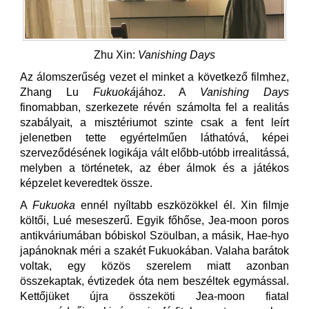
Zhu Xin:
Vanishing Days
Az álomszerűség vezet el minket a következő filmhez,
Zhang Lu
Fukuoká
jához. A
Vanishing Days
finomabban, szerkezete révén számolta fel a realitás
szabályait, a misztériumot szinte csak a fent leírt
jelenetben tette egyértelműen láthatóvá, képei
szerveződésének logikája vált előbb-utóbb irrealitássá,
melyben a történetek, az éber álmok és a játékos
képzelet keveredtek össze.
A
Fukuoka
ennél nyíltabb eszközökkel él. Xin filmje
költői, Lué meseszerű. Egyik főhőse, Jea-moon poros
antikváriumában bóbiskol Szöulban, a másik, Hae-hyo
japánoknak méri a szakét Fukuokában. Valaha barátok
voltak, egy közös szerelem miatt azonban
összekaptak, évtizedek óta nem beszéltek egymással.
Kettőjüket újra összeköti Jea-moon fiatal