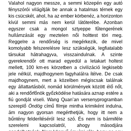
Valahol nagyon messze, a semmi közepén egy autó
fényszórói világítják be annak a hatalmas térnek egy
kis csücskét, ahol, ha az ember körbenéz, a horizonton
kívül semmi más nem kerül látóterébe. Azonban
egyszer csak a mongol sztyeppe fűtengerének
hullámzását egy meztelen női holttest töri meg.
Reggelre a rendőrség is megérkezik, de mivel
komolyabb felszerelésre lesz szükségük, legfiatalabb
társukat hátrahagyva, visszaindulnak. A szinte
gyerekrendőr ott marad egyedül a letakart holtest
mellett, 100 km-es körzetben a civilizáció legkisebb
jele nélkül, majdhogynem fagyhalálra ítélve. De csak
majdhogynem, mert a közelben mégiscsak találnak
egy állattartásból, nomád körülmények között élő nőt,
aki a rendőrfőnök győzködése hatására aznap estére a
fiú gondját viseli. Wang Quan’an versenyprogramban
szereplő
Öndög
című filmje mintha krimiként indulna,
ám nagyon gyorsan megérthetjük, hogy itt nem a
bűntény felderítéséról lesz szó. És nem is bármiféle
szerelemi kapcsolatról, ahogy másodjára