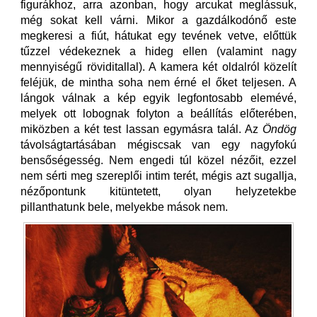
figurákhoz, arra azonban, hogy arcukat meglássuk,
még sokat kell várni. Mikor a gazdálkodónő este
megkeresi a fiút, hátukat egy tevének vetve, előttük
tűzzel védekeznek a hideg ellen (valamint nagy
mennyiségű röviditallal). A kamera két oldalról közelít
feléjük, de mintha soha nem érné el őket teljesen. A
lángok válnak a kép egyik legfontosabb elemévé,
melyek ott lobognak folyton a beállítás előterében,
miközben a két test lassan egymásra talál. Az
Öndög
távolságtartásában mégiscsak van egy nagyfokú
bensőségesség. Nem engedi túl közel nézőit, ezzel
nem sérti meg szereplői intim terét, mégis azt sugallja,
nézőpontunk kitüntetett, olyan helyzetekbe
pillanthatunk bele, melyekbe mások nem.