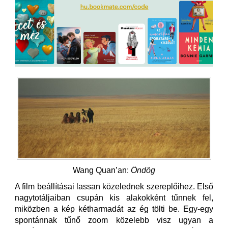
Wang Quan’an:
Öndög
A film beállításai lassan közelednek szereplőihez. Első
nagytotáljaiban csupán kis alakokként tűnnek fel,
miközben a kép kétharmadát az ég tölti be. Egy-egy
spontánnak tűnő zoom közelebb visz ugyan a