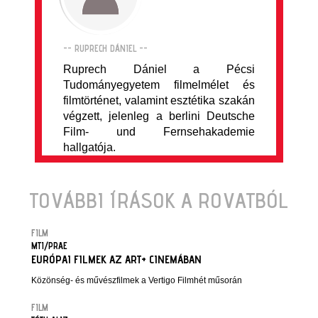
-- RUPRECH DÁNIEL --
Ruprech Dániel a Pécsi
Tudományegyetem filmelmélet és
filmtörténet, valamint esztétika szakán
végzett, jelenleg a berlini Deutsche
Film- und Fernsehakademie
hallgatója.
TOVÁBBI ÍRÁSOK A ROVATBÓL
FILM
MTI/PRAE
EURÓPAI FILMEK AZ ART+ CINEMÁBAN
Közönség- és művészfilmek a Vertigo Filmhét műsorán
FILM