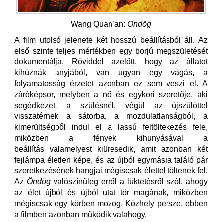
Wang Quan’an:
Öndög
A film utolsó jelenete két hosszú beállításból áll. Az
első szinte teljes mértékben egy borjú megszületését
dokumentálja. Röviddel azelőtt, hogy az állatot
kihúznák anyjából, van ugyan egy vágás, a
folyamatosság érzetet azonban ez sem veszi el. A
záróképsor, melyben a nő és egykori szeretője, aki
segédkezett a szülésnél, végül az újszülöttel
visszatérnek a sátorba, a mozdulatlanságból, a
kimerültségből indul el a lassú feltöltekezés fele,
miközben a fények kihunyásával a
beállítás valamelyest kiüresedik, amit azonban két
fejlámpa életlen képe, és az újból egymásra találó pár
szeretkezésének hangjai mégiscsak élettel töltenek fel.
Az
Öndög
valószínűleg erről a lüktetésről szól, ahogy
az élet újból és újból utat tör magának, miközben
mégiscsak egy körben mozog. Közhely persze, ebben
a filmben azonban működik valahogy.