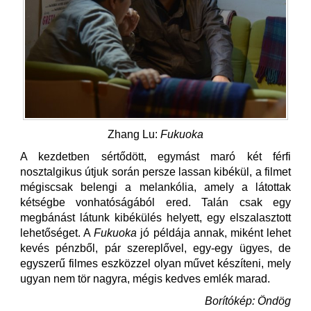
Zhang Lu:
Fukuoka
A kezdetben sértődött, egymást maró két férfi
nosztalgikus útjuk során persze lassan kibékül, a filmet
mégiscsak belengi a melankólia, amely a látottak
kétségbe vonhatóságából ered. Talán csak egy
megbánást látunk kibékülés helyett, egy elszalasztott
lehetőséget. A
Fukuoka
jó példája annak, miként lehet
kevés pénzből, pár szereplővel, egy-egy ügyes, de
egyszerű filmes eszközzel olyan művet készíteni, mely
ugyan nem tör nagyra, mégis kedves emlék marad.
Borítókép: Öndög