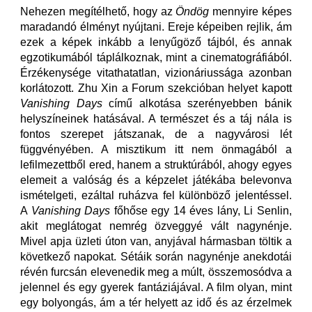
Nehezen megítélhető, hogy az
Öndög
mennyire képes
maradandó élményt nyújtani. Ereje képeiben rejlik, ám
ezek a képek inkább a lenyűgöző tájból, és annak
egzotikumából táplálkoznak, mint a cinematográfiából.
Érzékenysége vitathatatlan, vizionáriussága azonban
korlátozott. Zhu Xin a Forum szekcióban helyet kapott
Vanishing Days
című alkotása szerényebben bánik
helyszíneinek hatásával. A természet és a táj nála is
fontos szerepet játszanak, de a nagyvárosi lét
függvényében. A misztikum itt nem önmagából a
lefilmezettből ered, hanem a struktúrából, ahogy egyes
elemeit a valóság és a képzelet játékába belevonva
ismételgeti, ezáltal ruházva fel különböző jelentéssel.
A
Vanishing Days
főhőse egy 14 éves lány, Li Senlin,
akit meglátogat nemrég özveggyé vált nagynénje.
Mivel apja üzleti úton van, anyjával hármasban töltik a
következő napokat. Sétáik során nagynénje anekdotái
révén furcsán elevenedik meg a múlt, összemosódva a
jelennel és egy gyerek fantáziájával. A film olyan, mint
egy bolyongás, ám a tér helyett az idő és az érzelmek