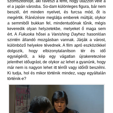
szomszédnője, aki ráveszi a férfit, hogy utazzon vele a
el a japán városba. So-dam különleges figura, bár nem
beszél, ért minden nyelvet, és furcsa mód, őt is
megértik. Ránézésre meglátja emberek múltját, olykor
a semmiből bukkan fel, mindentudónak tűnik, mégis
keveredik olyan helyzetekbe, melyeket ő maga sem
ért. A
Fukuoka
hősei a
Vanishing Day
hez hasonlóan
szintén állandó mozgásban vannak. Járják a várost,
különböző helyekre tévednek. A film apró eszközökkel
dolgozik, hogy elbizonytalanítson tér és idő
egységéről, a kép egy vágatlan újrakeretezése
jelenthet időugrást, de olykor az lehet a gyanúnk, hogy
már nem is nagyon lehet itt térről vagy időről beszélni.
Ki tudja, hol és mikor történik mindez, vagy egyáltalán
történik-e?