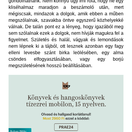
gondolhatnánk. Nem könnyű úgy írni róla, hogy ne egy
kliséhalmaz maradjon a beszámoló után, mert
mégiscsak, mindazok a dolgok, amik ebben a műben
megszólalnak, szavakba öntve egyszerű közhelyekké
válnak. De talán pont ez a lényeg, hogy igazából meg
sem szólalnak ezek a dolgok, nem hívják magukra fel a
figyelmet. Születés és halál, vágyak és lemondások
nem lépnek ki a tájból, ott lesznek azonban egy fagy
elleni levesbe szánt birka leölésében, egy alma
csöndes elfogyasztásában, vagy egy borjú
megszületésének hosszú beállításában.