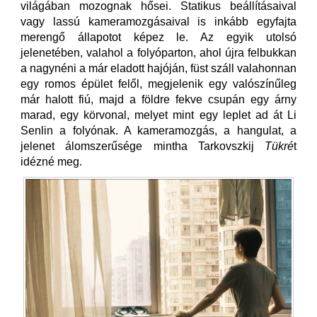
világában mozognak hősei. Statikus beállításaival
vagy lassú kameramozgásaival is inkább egyfajta
merengő állapotot képez le. Az egyik utolsó
jelenetében, valahol a folyóparton, ahol újra felbukkan
a nagynéni a már eladott hajóján, füst száll valahonnan
egy romos épület felől, megjelenik egy valószínűleg
már halott fiú, majd a földre fekve csupán egy árny
marad, egy körvonal, melyet mint egy leplet ad át Li
Senlin a folyónak. A kameramozgás, a hangulat, a
jelenet álomszerűsége mintha Tarkovszkij
Tükré
t
idézné meg.