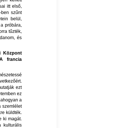
i itt első,
-ben szűnt
tein belül,
 a próbára,
rra tűzték,
ldanom, és
ai Központ
A francia
rmészetessé
vetkezőért.
utatják ezt
setemben ez
, ahogyan a
s szemlélet
re küldték.
e ki magát.
kulturális