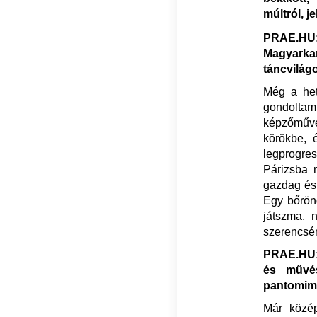
múltról, j
PRAE.HU:
Magyarka
táncvilág
Még a het
gondolta
képzőművé
körökbe, 
legprogres
Párizsba m
gazdag és 
Egy bőrönd
játszma, 
szerencsér
PRAE.HU: 
és művés
pantomime
Már közép