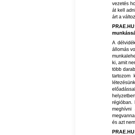
vezetés ho
át kell ad
árt a vált
PRAE.HU: 
munkásság
A délvidé
állomás vo
munkalehet
ki, amit n
több darab
tartozom 
létezésün
előadássa
helyzetben
régióban. 
meghívni 
megvannak,
és azt nem 
PRAE.HU: 