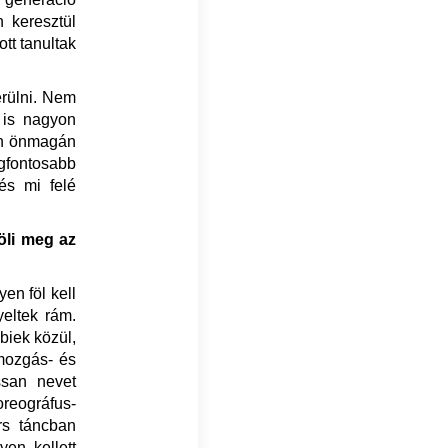
n keresztül
ott tanultak
erülni. Nem
 is nagyon
an önmagán
gfontosabb
és mi felé
öli meg az
en föl kell
yeltek rám.
biek közül,
 mozgás- és
ssan nevet
eográfus-
rs táncban
yen kellett