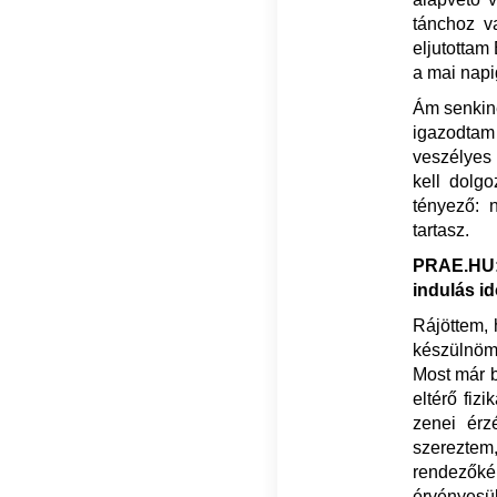
tánchoz va
eljutottam 
a mai napi
Ám senkine
igazodtam
veszélyes
kell dolg
tényező: 
tartasz.
PRAE.HU: 
indulás id
Rájöttem, 
készülnöm.
Most már b
eltérő fiz
zenei érz
szerezte
rendezőké
érvényesül