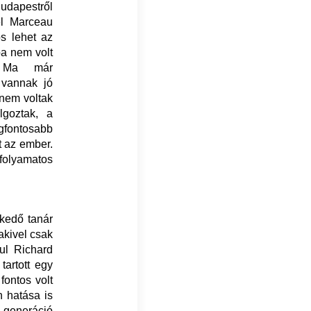
Budapestről
el Marceau
s lehet az
ba nem volt
k. Ma már
 vannak jó
 nem voltak
lgoztak, a
gfontosabb
t az ember.
folyamatos
lkedő tanár
akivel csak
ául Richard
tartott egy
ontos volt
 hatása is
 generáció