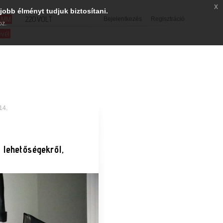
x
jobb élményt tudjuk biztosítani.
SMM
220VOLT
Bejelentkezés
Regisztráció
oz.
evél
14.
 lehetőségekről,