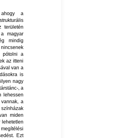
, ahogy a
rukturális
 területén
 a magyar
még mindig
t nincsenek
 pótolni a
k az itteni
sával van a
adásokra is
ilyen nagy
árstánc-, a
en lehessen
k vannak, a
 színházak
 van miden
 lehetetlen
egítélési
edést. Ezt