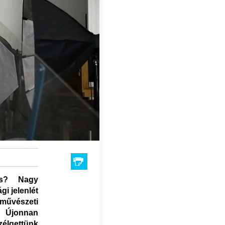
izs? Nagy
gi jelenlét
művészeti
 Újonnan
élgettünk