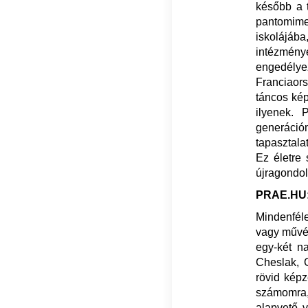
később a t
pantomime
iskolájáb
intézménye
engedély
Franciaor
táncos kép
ilyenek. 
generáció
tapasztala
Ez életre
újragondol
PRAE.HU: 
Mindenféle
vagy művés
egy-két na
Cheslak, G
rövid kép
számomra,
alapvető 