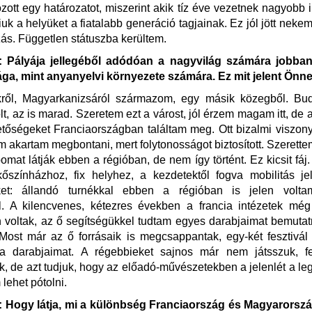
zott egy határozatot, miszerint akik tíz éve vezetnek nagyobb 
niuk a helyüket a fiatalabb generáció tagjainak. Ez jól jött neke
ozás. Független státuszba kerültem.
Pályája jellegéből adódóan a nagyvilág számára jobban
a, mint anyanyelvi környezete számára. Ez mit jelent Önn
kről, Magyarkanizsáról származom, egy másik közegből. Bu
lt, az is marad. Szeretem ezt a várost, jól érzem magam itt, de 
őségeket Franciaországban találtam meg. Ott bizalmi viszon
em akartam megbontani, mert folytonosságot biztosított. Szerette
omat látják ebben a régióban, de nem így történt. Ez kicsit fáj
kőszínházhoz, fix helyhez, a kezdetektől fogva mobilitás je
ket: állandó turnékkal ebben a régióban is jelen volt
l. A kilencvenes, kétezres években a francia intézetek még
 voltak, az ő segítségükkel tudtam egyes darabjaimat bemuta
Most már az ő forrásaik is megcsappantak, egy-két fesztivál
a darabjaimat. A régebbieket sajnos már nem játsszuk, fe
 de azt tudjuk, hogy az előadó-művészetekben a jelenlét a le
lehet pótolni.
Hogy látja, mi a különbség Franciaország és Magyarorsz