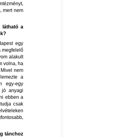
intézményt,
m, mert nem
 látható a
ek?
dapest egy
a megfelelő
yom alakult
m volna, ha
. Mivel nem
llemezte a
am egy-egy
 jó anyagi
tni ebben a
 tudja csak
lvételeken
gfontosabb,
ág tánchoz