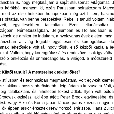
áncban is, hogy megtaláljam a saját stílusomat, világomat. 
s körökből mentem ki, ezért Párizsban beiratkoztam Marc
a, mert az első hetekben-hónapokban még azt hittem, haszno
s oktatás, van benne perspektíva. Rebellis tanuló voltam, hiá
ezett, együttesekben táncoltam. Ezért eltanácsolta
szágban, Németországban, Belgiumban és Hollandiában is
zések, de amikor én indultam, a nyolcvanas évek elején, még
Párizsban a világ legjobb együttesei és koreográfusai do
mnak lehetősége volt rá, hogy tőlük, első kézből kapja a le
tokat. Vallom, hogy koreográfussá és rendezővé csak így válha
 szóló önképzés és önmarcangolás, a világod, a módszereid 
ása.
Kiktől tanult? A mestereinek tekinti őket?
 stílusban és technikában megmártóztam. Volt egy-két kieme
z, akiknek hosszabb-rövidebb ideig jártam a kurzusaira. Volt, 
pig találkoztam, és hihetetlen lökést adtak. Ilyen volt péld
rotowski-színész, aki épp átjött Peter Brook együttesébe, és 
zést. Vagy Eiko és Koma japán táncos páros kurzusa nagyon f
 ők éppen akkor érkeztek New Yorkból Párizsba. Hans Zülich
volt akkoriban, aki Németországban alapozta meg egy egész