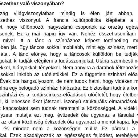
szethez való viszonyában?
rszág világviszonylatban mindig is élen járt abban
zethez viszonyul. A francia kultúrpolitika kiépítette a st
ét, hogy különböző, nagyszámú csoportok az ország egész
senek. Ez a mai napig így van. Nehéz összehasonlítani
l, mivel itt a tánc a színházhoz képest történetileg 
ben jár. Egy táncos sokkal mobilabb, mint egy színész, mer
rlátai. A tánc előnye, hogy a táncosok külföldön be tudják
okat, ki tudják elégíteni a tudásszomjukat. Utána szembesülne
kkel, hiányokkal, tényekkel. Nem annyira a darabok létrehozá
sokkal inkább az utóéletükkel. Ez a független színházi elő
 Évek óta hangsúlyozom, de nem tudok hatni, hogy vidéken m
lna egy befogadó színházi hálózatra. Ez biztosítani tudná a kort
színházi és a kortárscirkusz-előadások utóéletét, hogy életb
ni, ki lehessen őket játszani. Iszonyú strukturális elmaradáso
k kapcsolatot sem tudnak teremteni a közönséggel. A vidéki
elyzete mutatja ezt meg, évtizedek óta ugyanaz a társulat
 az ottani közönség évtizedek óta ugyanazt a menüt kapja. Így
i, és mindez nem a közönségen múlik! Ez párosul a m
kal. Ezek akadályozzák az egészséges fejlődést, terebélyes