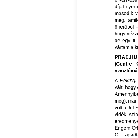
díjat nyer
második v
meg, amik
önerőből 
hogy nézzé
de egy fi
vártam a kr
PRAE.HU:
(Centre 
szisztémá
A
Pekingi
vált, hogy
Amennyiben
meg), már 
volt a Jel
vidéki szí
eredmények
Engem Orlé
Ott ragad