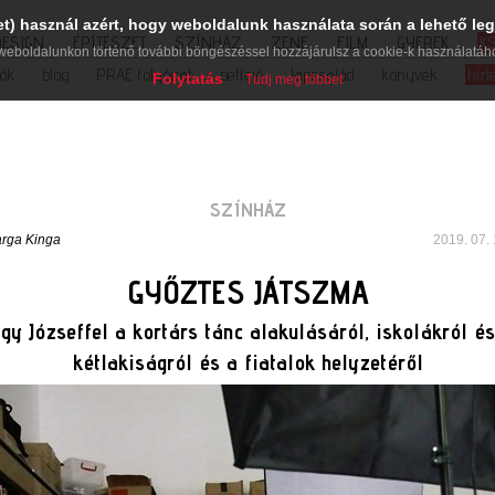
et) használ azért, hogy weboldalunk használata során a lehető leg
DESIGN
ÉPÍTÉSZET
SZÍNHÁZ
ZENE
FILM
GYEREK
K
weboldalunkon történő további böngészéssel hozzájárulsz a cookie-k használatáh
iók
blog
PRAE folyóirat
petíció
lapcsalád
könyvek
hírl
Folytatás
Tudj meg többet
SZÍNHÁZ
rga Kinga
2019. 07. 
GYŐZTES JÁTSZMA
y Józseffel a kortárs tánc alakulásáról, iskolákról és
kétlakiságról és a fiatalok helyzetéről