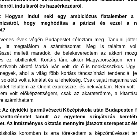
elenről, indulásról és hazaérkezésről.
 Hogyan indul neki egy ambiciózus fiatalember a 
nizsáról, hogy meghódítsa a párizsi és ezzel a n
ot?
venes évek végén Budapestet céloztam meg. Tanulni jötte
m, itt megtalálom a számításomat. Meg is találtam vo
szet mellett maradok, de belekeveredtem az akkori mozg
és ez kibillentett. Kortárs tánc akkor Magyarországon nem l
szívebb alkotó Markó Iván volt, de ő is neoklasszikus. Úgy
egyek, ahol a világ főbb kortárs táncszínházi tendenciái je
sokrétű volt a kínálat és a lehetőség. Csak saját magamra sz
del felültem az Orient expresszre, és nekivágtam. Nem volt 
nem volt előképzettségem, csak az akaraterőmre, a kitartá
e számíthattam.
Az újvidéki Iparművészeti Középiskola után Budapesten f
zettörténetet tanult. Az egyetemi színjátszás kereté
t. Az intézményes oktatás mennyire játszott szerepet az é
iskolás koromban is arra törekedtem a képzőművészet te