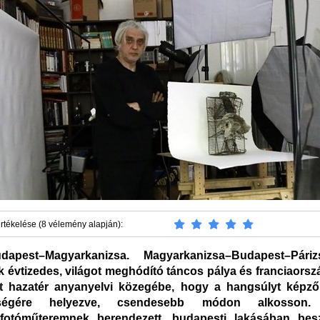
rtékelése (8 vélemény alapján):
udapest–Magyarkanizsa. Magyarkanizsa–Budapest–Pár
 évtizedes, világot meghódító táncos pálya és franciaorszá
t hazatér anyanyelvi közegébe, hogy a hangsúlyt képző
ységére helyezve, csendesebb módon alkosson.
, fotóműteremnek berendezett, budapesti lakásában besz