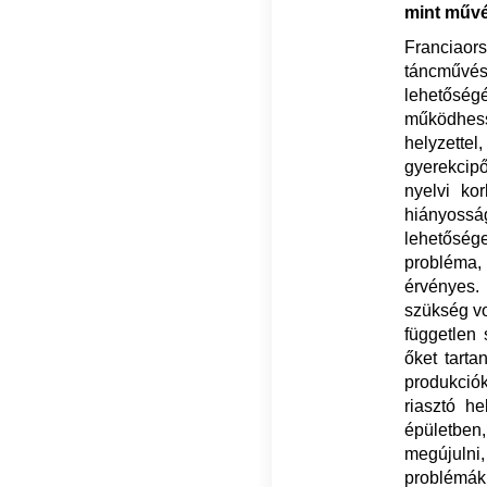
mint művé
Franciao
táncművés
lehetőség
működhes
helyzette
gyerekcipő
nyelvi ko
hiányosság
lehetősége
probléma, 
érvényes.
szükség vo
független 
őket tarta
produkció
riasztó h
épületben,
megújuln
problémák