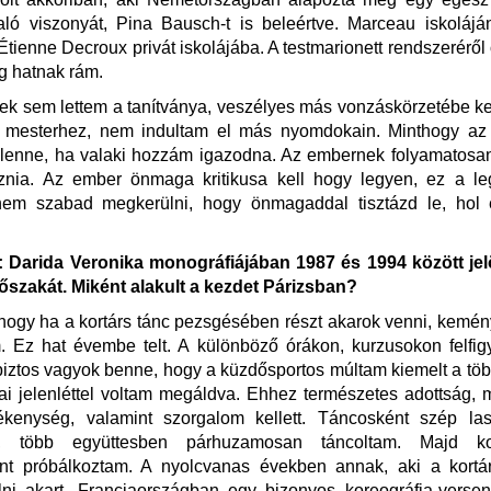
ló viszonyát, Pina Bausch-t is beleértve. Marceau iskolájá
Étienne Decroux privát iskolájába. A testmarionett rendszeréről 
g hatnak rám.
k sem lettem a tanítványa, veszélyes más vonzáskörzetébe k
 mesterhez, nem indultam el más nyomdokain. Minthogy az
 lenne, ha valaki hozzám igazodna. Az embernek folyamatos
oznia. Az ember önmaga kritikusa kell hogy legyen, ez a le
nem szabad megkerülni, hogy önmagaddal tisztázd le, hol 
Darida Veronika monográfiájában 1987 és 1994 között jel
őszakát. Miként alakult a kezdet Párizsban?
hogy ha a kortárs tánc pezsgésében részt akarok venni, kemény
 Ez hat évembe telt. A különböző órákon, kurzusokon felfig
iztos vagyok benne, hogy a küzdősportos múltam kiemelt a töb
ikai jelenléttel voltam megáldva. Ehhez természetes adottság,
ékenység, valamint szorgalom kellett. Táncosként szép la
m, több együttesben párhuzamosan táncoltam. Majd kor
nt próbálkoztam. A nyolcvanas években annak, aki a kortá
ni akart, Franciaországban egy bizonyos koreográfia-versen