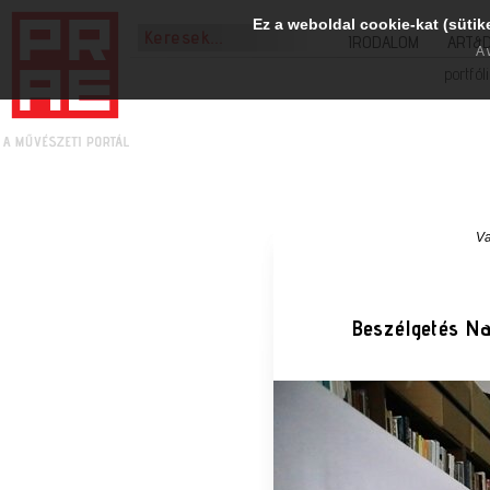
Ez a weboldal cookie-kat (sütik
IRODALOM
ART&
A 
portfól
Va
Beszélgetés Nag