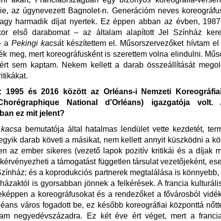
nie, az úgynevezett
Bagnolet-n. Generációm neves koreográfusa
agy harmadik díjat nyertek. Ez éppen abban az évben, 1987
or első darabomat –
az általam alapított Jel Színház kere
– a
Pekingi kacsá
t készítettem el. Műsorszervezőket hívtam el
k meg, mert koreográfusként is szerettem volna elindulni. Műso
llért sem kaptam. Nekem kellett a darab összeállítását mego
itikákat.
 1995 és 2016 között az
Orléans-i Nemzeti Koreográfi
Chorégraphique National d'Orléans) igazgatója volt. 
ban ez mit jelent?
 kacsa
bemutatója által hatalmas lendület vette kezdetét, te
 egyik darab követi a másikat, nem kellett annyit küszködni a kö
 az ember sikeres (vezető lapok pozitív kritikái és a díjak m
kérvényezheti a támogatást független társulat vezetőjeként, e
 Színház; és a koprodukciós partnerek megtalálása is könnyebb
nházaktól is gyorsabban jönnek a felkérések. A francia kulturáli
éppen a koreográfusokat és a rendezőket a fővárosból vidék
ans város fogadott be, ez később koreográfiai központtá nőtt
tam negyedévszázadra. Ez két éve ért véget, mert a francia 