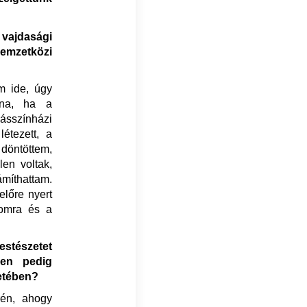
vajdasági
emzetközi
m ide, úgy
lna, ha a
ásszínházi
étezett, a
 döntöttem,
len voltak,
ámíthattam.
előre nyert
somra és a
estészetet
ben pedig
letében?
rén, ahogy