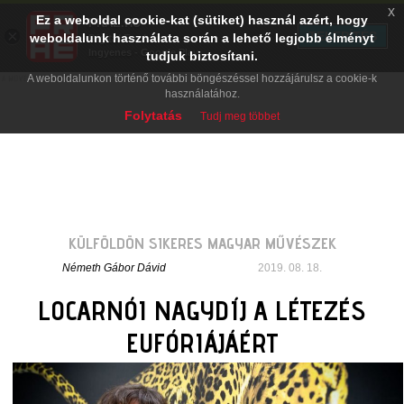
x
Ez a weboldal cookie-kat (sütiket) használ azért, hogy
PRAE.HU
×
TELEPÍTÉS
weboldalunk használata során a lehető legjobb élményt
Digital Evolution
Ingyenes - Google Play
tudjuk biztosítani.
A weboldalunkon történő további böngészéssel hozzájárulsz a cookie-k
használatához.
Folytatás
Tudj meg többet
KÜLFÖLDÖN SIKERES MAGYAR MŰVÉSZEK
Németh Gábor Dávid
2019. 08. 18.
LOCARNÓI NAGYDÍJ A LÉTEZÉS
EUFÓRIÁJÁÉRT