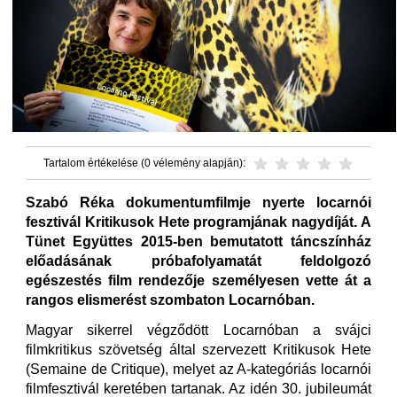
Tartalom értékelése (0 vélemény alapján):
Szabó Réka dokumentumfilmje nyerte locarnói
fesztivál Kritikusok Hete programjának nagydíját. A
Tünet Együttes 2015-ben bemutatott táncszínház
előadásának próbafolyamatát feldolgozó
egészestés film rendezője személyesen vette át a
rangos elismerést szombaton Locarnóban.
Magyar sikerrel végződött Locarnóban a svájci
filmkritikus szövetség által szervezett Kritikusok Hete
(Semaine de Critique), melyet az A-kategóriás locarnói
filmfesztivál keretében tartanak. Az idén 30. jubileumát