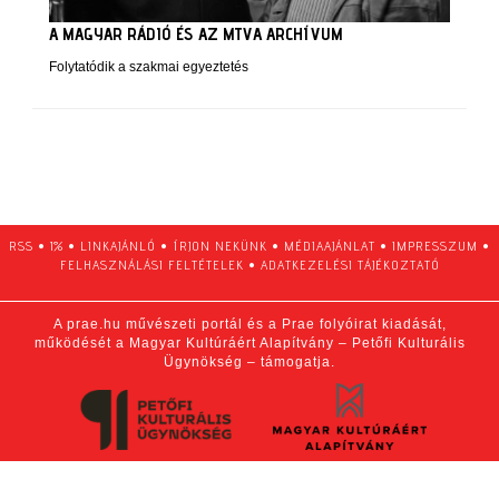
A MAGYAR RÁDIÓ ÉS AZ MTVA ARCHÍVUM
Folytatódik a szakmai egyeztetés
RSS
•
1%
•
LINKAJÁNLÓ
•
ÍRJON NEKÜNK
•
MÉDIAAJÁNLAT
•
IMPRESSZUM
•
FELHASZNÁLÁSI FELTÉTELEK
•
ADATKEZELÉSI TÁJÉKOZTATÓ
A prae.hu művészeti portál és a Prae folyóirat kiadását,
működését a Magyar Kultúráért Alapítvány – Petőfi Kulturális
Ügynökség – támogatja.