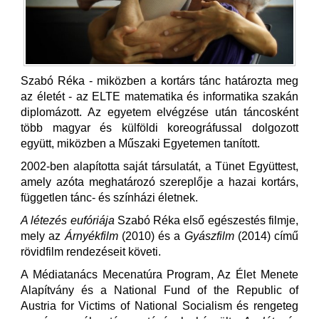
Szabó Réka - miközben a kortárs tánc határozta meg
az életét - az ELTE matematika és informatika szakán
diplomázott. Az egyetem elvégzése után táncosként
több magyar és külföldi koreográfussal dolgozott
együtt, miközben a Műszaki Egyetemen tanított.
2002-ben alapította saját társulatát, a Tünet Együttest,
amely azóta meghatározó szereplője a hazai kortárs,
független tánc- és színházi életnek.
A létezés eufóriája
Szabó Réka első egészestés filmje,
mely az
Árnyékfilm
(2010) és a
Gyászfilm
(2014) című
rövidfilm rendezéseit követi.
A Médiatanács Mecenatúra Program, Az Élet Menete
Alapítvány és a National Fund of the Republic of
Austria for Victims of National Socialism és rengeteg