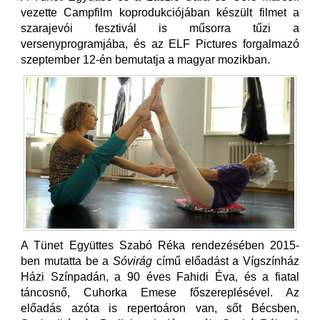
vezette Campfilm koprodukciójában készült filmet a
szarajevói fesztivál is műsorra tűzi a
versenyprogramjába, és az ELF Pictures forgalmazó
szeptember 12-én bemutatja a magyar mozikban.
A Tünet Együttes Szabó Réka rendezésében 2015-
ben mutatta be a
Sóvirág
című előadást a Vígszínház
Házi Színpadán, a 90 éves Fahidi Éva, és a fiatal
táncosnő, Cuhorka Emese főszereplésével. Az
előadás azóta is repertoáron van, sőt Bécsben,