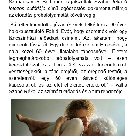
Szabadkán és Berlinben is játszották. Szabó Réka
A
létezés eufóriája
című egészestés dokumentumfilmje
az előadás próbafolyamatát követi végig.
„Bár ellentmondott a józan észnek, felkértem a 90 éves
holokauszttúlélő Fahidi Évát, hogy szeretnék vele egy
táncszínházi előadást csinálni. Azt akartam, hogy
mindenki lássa őt. Egy duettet képzeltem Emesével, a
nála közel 60 évvel fiatalabb táncosnővel. Életem
legmeghatározóbb próbafolyamata volt – ezen
keresztül szól ez a film a XX. századi történelemről,
veszteségekről, a tánc erejéről, az öregedő testről, a
szerelemről, egy 60 éven átívelő különleges
kapcsolatról, és az élet elfelejtett értékéről.” – vallja
Szabó Réka, az színházi előadás és a film rendezője.