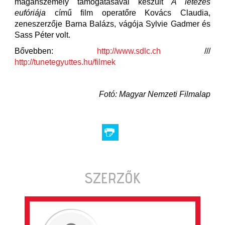
magánszemély támogatásával készült
A létezés
eufóriája
című film operatőre Kovács Claudia,
zeneszerzője Barna Balázs, vágója Sylvie Gadmer és
Sass Péter volt.
Bővebben:
http://www.sdlc.ch
///
http://tunetegyuttes.hu/filmek
Fotó: Magyar Nemzeti Filmalap
SZERZŐK