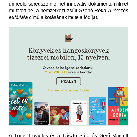
ünneplő seregszemle hét innovatív dokumentumfilmet
mutatott be, a nemzetközi zsűri Szabó Réka
A létezés
eufóriája
című alkotásának ítélte a fődíjat.
A Tünet Együttes és a László Sára és Gerő Marcell