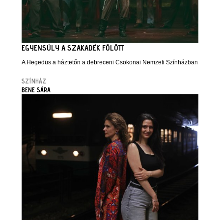
EGYENSÚLY A SZAKADÉK FÖLÖTT
A Hegedüs a háztetőn a debreceni Csokonai Nemzeti Színházban
SZÍNHÁZ
BENE SÁRA