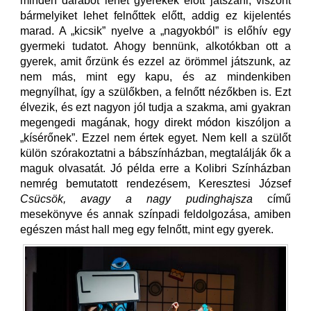
minden darabot lehet gyerekek előtt játszani, viszont
bármelyiket lehet felnőttek előtt, addig ez kijelentés
marad. A „kicsik” nyelve a „nagyokból” is előhív egy
gyermeki tudatot. Ahogy bennünk, alkotókban ott a
gyerek, amit őrzünk és ezzel az örömmel játszunk, az
nem más, mint egy kapu, és az mindenkiben
megnyílhat, így a szülőkben, a felnőtt nézőkben is. Ezt
élvezik, és ezt nagyon jól tudja a szakma, ami gyakran
megengedi magának, hogy direkt módon kiszóljon a
„kísérőnek”. Ezzel nem értek egyet. Nem kell a szülőt
külön szórakoztatni a bábszínházban, megtalálják ők a
maguk olvasatát. Jó példa erre a Kolibri Színházban
nemrég bemutatott rendezésem, Keresztesi József
Csücsök, avagy a nagy pudinghajsza
című
mesekönyve és annak színpadi feldolgozása, amiben
egészen mást hall meg egy felnőtt, mint egy gyerek.