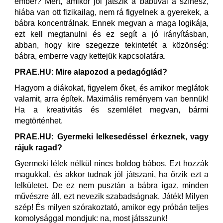
ember? Mert, amikor jól játszik a bábuval a színész,
hiába van ott fizikailag, nem rá figyelnek a gyerekek, a
bábra koncentrálnak. Ennek megvan a maga logikája,
ezt kell megtanulni és ez segít a jó irányításban,
abban, hogy kire szegezze tekintetét a közönség:
bábra, emberre vagy kettejük kapcsolatára.
PRAE.HU: Mire alapozod a pedagógiád?
Hagyom a diákokat, figyelem őket, és amikor meglátok
valamit, arra építek. Maximális reményem van bennük!
Ha a kreativitás és szemlélet megvan, bármi
megtörténhet.
PRAE.HU: Gyermeki lelkesedéssel érkeznek, vagy
rájuk ragad?
Gyermeki lélek nélkül nincs boldog bábos. Ezt hozzák
magukkal, és akkor tudnak jól játszani, ha őrzik ezt a
lelkületet. De ez nem pusztán a bábra igaz, minden
művészre áll, ezt nevezik szabadságnak. Játék! Milyen
szép! És milyen szórakoztató, amikor egy próbán teljes
komolysággal mondjuk: na, most játsszunk!