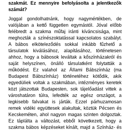
szakmát. Ez mennyire befolyásolta a jelentkezők
számát?
Joggal gondolhatnánk, hogy nagymértékben, de
valójában a kettő független egymástól. Jóval előbb
felébredt a szakma műfaj iránti kíváncsisága, mint
meghozták a színészoktatással kapcsolatos szabályt.
A bábos elköteleződés sokkal inkább fűzhető a
társulatok kiválásához, alapításához, történetesen
ahhoz, hogy a bábosok leváltak a kőszínházakról és
saját helyszínen, önálló társulatként folytatták a
működést. Ez valahol az Állami Bábszínház (ma
Budapest Bábszínház) történetéhez kötődik, akik
egyedüliek voltak a szakmában, intézményes keretek
közt játszottak Budapesten, sok tájelőadást vittek a
városhatáron túlra, lefedték az egész országot, a
legkisebb falvakat is járták. Ezzel párhuzamosan
remek vidéki együttesek alakultak, köztük Pécsen és
Kecskeméten, ahol nagyon magas szinten dolgoztak.
Ez táplálta a változást, ebből következett, hogy a
szakma bábos képzéseket kínált, majd a Színház- és