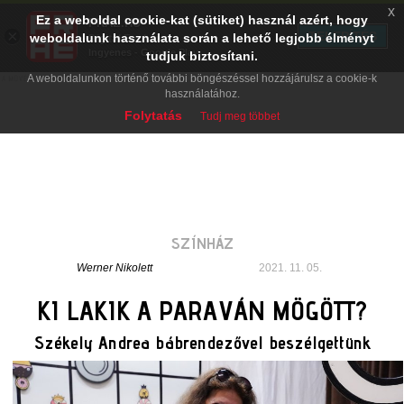
x
Ez a weboldal cookie-kat (sütiket) használ azért, hogy
PRAE.HU
×
TELEPÍTÉS
weboldalunk használata során a lehető legjobb élményt
Digital Evolution
Ingyenes - Google Play
tudjuk biztosítani.
A weboldalunkon történő további böngészéssel hozzájárulsz a cookie-k
használatához.
Folytatás
Tudj meg többet
SZÍNHÁZ
Werner Nikolett
2021. 11. 05.
KI LAKIK A PARAVÁN MÖGÖTT?
Székely Andrea bábrendezővel beszélgettünk