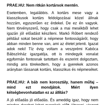
PRAE.HU: Nem ritkán kortársok mentén.
Esetemben, legalábbis. A kortárs mese vagy a
klasszikusok kortárs feldolgozásai közel állnak
hozzám, egyszerűen ez érdekel. De ez én vagyok.
Nem törvényszerű, hogy csak a mai mesékből lehet
igazán jól előadást készíteni. Markó Róbert rendező
például sokat beszél a népmese fontosságáról, hogy
abban minden benne van, ami az életet jelenti. Igazat
adok neki! Tíz évig voltam a veszprémi Kabóca
Bábszínház igazgatója, ott is mindegyik vonalat
egyformán fontosnak tartottam és eszerint dolgoztam,
mindig arra törekedtem, hogy a gyerekek azonos
arányban lássanak kortárs, klasszikus és népmeséket.
PRAE.HU: A báb nem korosztály, hanem műfaj –
mind ezt mondjátok. Miért ilyen
kétségbevonhatatlan ez az állítás?
A jó előadás jó előadás. És ameddig igaz, hogy nem