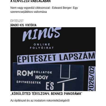
A KÉNYSZER RABSÁGÁBAN
Nem vagy egyedül cikksorozat - Edward Berger: Egy
szerencsejátékos vallomása
ÉPÍTÉSZET
JÁNOKI-KIS VIKTÓRIA
„KÖRÜLÖTTED TÉRISZONY, BENNED PANORÁMA”
Az építészet és az irodalom rokonlelkűségéről