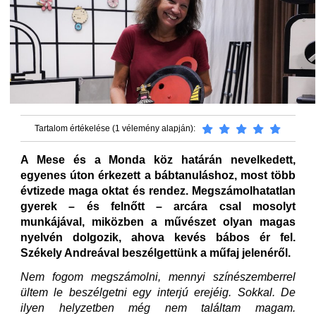
Tartalom értékelése (1 vélemény alapján):
A Mese és a Monda köz határán nevelkedett,
egyenes úton érkezett a bábtanuláshoz, most több
évtizede maga oktat és rendez. Megszámolhatatlan
gyerek – és felnőtt – arcára csal mosolyt
munkájával, miközben a művészet olyan magas
nyelvén dolgozik, ahova kevés bábos ér fel.
Székely Andreával beszélgettünk a műfaj jelenéről.
Nem fogom megszámolni, mennyi színészemberrel
ültem le beszélgetni egy interjú erejéig. Sokkal. De
ilyen helyzetben még nem találtam magam.