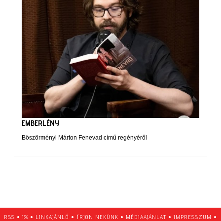
EMBERLÉNY
Böszörményi Márton Fenevad című regényéről
RSS
•
1%
•
LINKAJÁNLÓ
•
ÍRJON NEKÜNK
•
MÉDIAAJÁNLAT
•
IMPRESSZUM
•