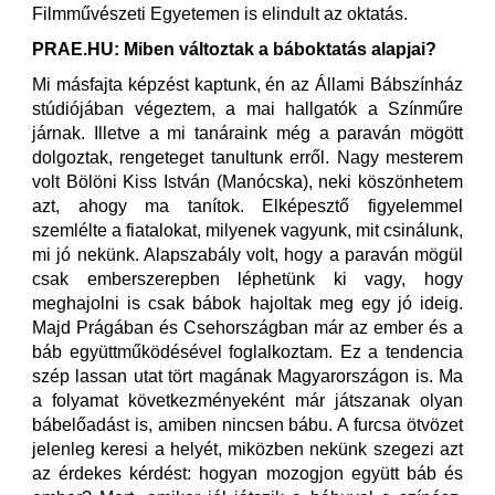
Filmművészeti Egyetemen is elindult az oktatás.
PRAE.HU: Miben változtak a báboktatás alapjai?
Mi másfajta képzést kaptunk, én az Állami Bábszínház
stúdiójában végeztem, a mai hallgatók a Színműre
járnak. Illetve a mi tanáraink még a paraván mögött
dolgoztak, rengeteget tanultunk erről. Nagy mesterem
volt Bölöni Kiss István (Manócska), neki köszönhetem
azt, ahogy ma tanítok. Elképesztő figyelemmel
szemlélte a fiatalokat, milyenek vagyunk, mit csinálunk,
mi jó nekünk. Alapszabály volt, hogy a paraván mögül
csak emberszerepben léphetünk ki vagy, hogy
meghajolni is csak bábok hajoltak meg egy jó ideig.
Majd Prágában és Csehországban már az ember és a
báb együttműködésével foglalkoztam. Ez a tendencia
szép lassan utat tört magának Magyarországon is. Ma
a folyamat következményeként már játszanak olyan
bábelőadást is, amiben nincsen bábu. A furcsa ötvözet
jelenleg keresi a helyét, miközben nekünk szegezi azt
az érdekes kérdést: hogyan mozogjon együtt báb és