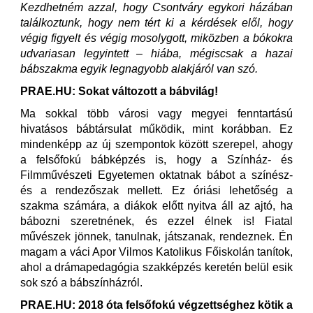
Kezdhetném azzal, hogy Csontváry egykori házában
találkoztunk, hogy nem tért ki a kérdések elől, hogy
végig figyelt és végig mosolygott, miközben a bókokra
udvariasan legyintett – hiába, mégiscsak a hazai
bábszakma egyik legnagyobb alakjáról van szó.
PRAE.HU: Sokat változott a bábvilág!
Ma sokkal több városi vagy megyei fenntartású
hivatásos bábtársulat működik, mint korábban. Ez
mindenképp az új szempontok között szerepel, ahogy
a felsőfokú bábképzés is, hogy a Színház- és
Filmművészeti Egyetemen oktatnak bábot a színész-
és a rendezőszak mellett. Ez óriási lehetőség a
szakma számára, a diákok előtt nyitva áll az ajtó, ha
bábozni szeretnének, és ezzel élnek is! Fiatal
művészek jönnek, tanulnak, játszanak, rendeznek. Én
magam a váci Apor Vilmos Katolikus Főiskolán tanítok,
ahol a drámapedagógia szakképzés keretén belül esik
sok szó a bábszínházról.
PRAE.HU: 2018 óta felsőfokú végzettséghez kötik a