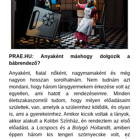
PRAE.HU: Anyaként máshogy dolgozik a
bábrendező?
Anyaként, fiatal nőként, nagymamaként és még
nagyon hosszan sorolhatnám. Nem tudnám azt
mondani, hogy három lánygyermekem érkezése volt az
egyetlen, ami hatott a rendezéseimre. Minden
életszakaszomról tudom, hogy milyen előadásaim
születtek, van, amelyik a szüleimhez kötődik, és olyan
is, ami a gyerekeimhez. Amikor kicsik voltak a lányok,
akkor alakult a Kolibri Színház, én rendeztem az első
előadást, a
Locspocs és a Bolygó Hollandi
t, amiben
éppen három kis tengeri szörnyecske volt, ez