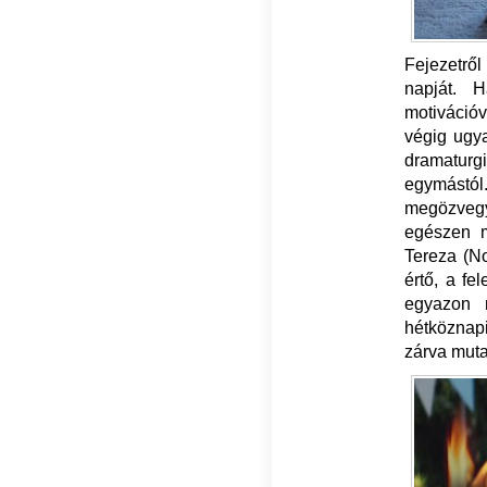
Fejezetrő
napját. H
motivációv
végig ugya
dramaturg
egymástól
megözvegy
egészen m
Tereza (No
értő, a fe
egyazon 
hétköznap
zárva muta