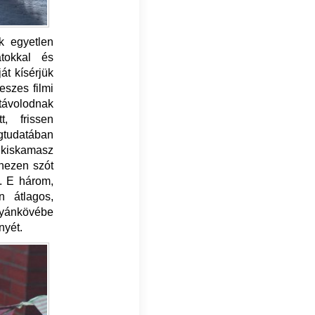
k egyetlen
atokkal és
át kísérjük
eszes filmi
távolodnak
t, frissen
gtudatában
 kiskamasz
ehezen szót
). E három,
 átlagos,
tyánkövébe
nyét.