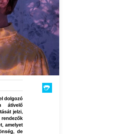
el dolgozó
 átívelő
ását jelzi,
i rendezők
t, amelyet
zönség, de