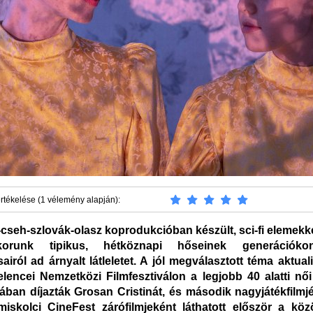
rtékelése (1 vélemény alapján):
cseh-szlovák-olasz koprodukcióban készült, sci-fi elemekk
orunk tipikus, hétköznapi hőseinek generációkon
iról ad árnyalt látleletet. A jól megválasztott téma aktualit
lencei Nemzetközi Filmfesztiválon a legjobb 40 alatti nő
jában díjazták Grosan Cristinát, és második nagyjátékfilmjé
miskolci CineFest zárófilmjeként láthatott először a kö