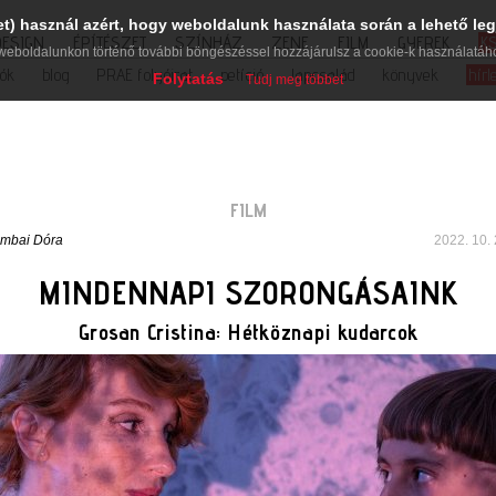
et) használ azért, hogy weboldalunk használata során a lehető leg
DESIGN
ÉPÍTÉSZET
SZÍNHÁZ
ZENE
FILM
GYEREK
K
weboldalunkon történő további böngészéssel hozzájárulsz a cookie-k használatáh
iók
blog
PRAE folyóirat
petíció
lapcsalád
könyvek
hírl
Folytatás
Tudj meg többet
FILM
mbai Dóra
2022. 10. 
MINDENNAPI SZORONGÁSAINK
Grosan Cristina: Hétköznapi kudarcok