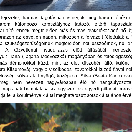
l fejezetre, hármas tagolásban ismerjük meg három főhősün
árom különböző korosztályhoz tartozó, eltérő tapasztal
al bíró, ennek megfelelően más és más reakciókat adó nő útj
nazon az egyetlen napon, miközben a felvázolt (élet)utak a f
ia szükségszerűségeinek megfelelően hol összeérnek, hol el
. A közvetlenül nyugdíjazás előtt állásából menesztet
ült Hana (Tatjana Medveczká) magányában és feleslegessé
ás démonokkal küzd, mint az élet küszöbén álló, különc
ra Klisemová), vagy a viselkedési zavarokkal küzdő fiával n
lelősség súlya alatt nyögő, középkorú Silva (Beata Kanokova
meg nem nevezett nagyvárosban élő nő hangsúlyozottan
i napjának bemutatása az egyszeri és egyedi pillanat boros
tja fel a körülményeik által meghatározott sorsok általános érvé