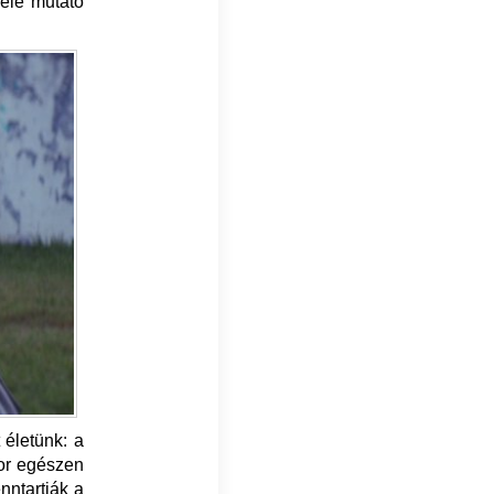
felé mutató
 életünk: a
zor egészen
nntartják a