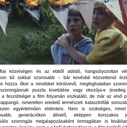
fiai közelségen és az ebből adódó, hangsúlyozottan vél
óikon túl sokkal szorosabb – bár kevésbé közvetlenül érz
e hozza őket a mindüket körülvevő, megfoghatatlan szoro
zorongásnak puszta kivetülése vagy okozója-e (esetleg
 a feszültséget a film folyamán eszkaláló, de már az első pi
lappangó, ismeretlen eredetű természeti katasztrófák soroza
észen egyértelműen eldönteni. Nem is szükséges, mivel
ánosabb, generációkon átívelő, eképpen korszakos je
ciális szorongás megalapozásaként önmagában is kiváló