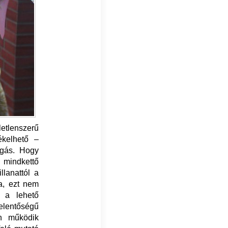
etlenszerű
ékelhető –
ngás. Hogy
 mindkettő
llanattól a
ta, ezt nem
 a lehető
lentőségű
an működik