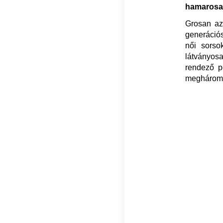
hamarosan
Grosan az 
generációs
női sorso
látványos
rendező pe
meghárom