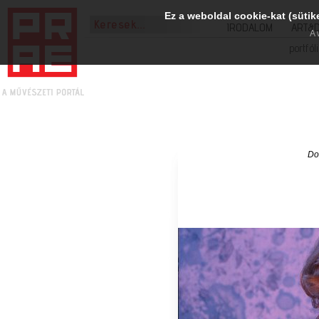
Ez a weboldal cookie-kat (sütik
IRODALOM
ART&
A 
portfól
Do