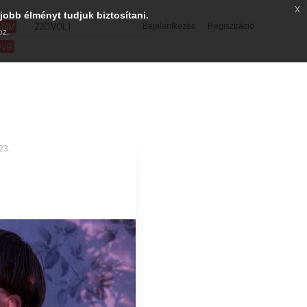
x
jobb élményt tudjuk biztosítani.
SMM
220VOLT
Bejelentkezés
Regisztráció
oz.
evél
23.