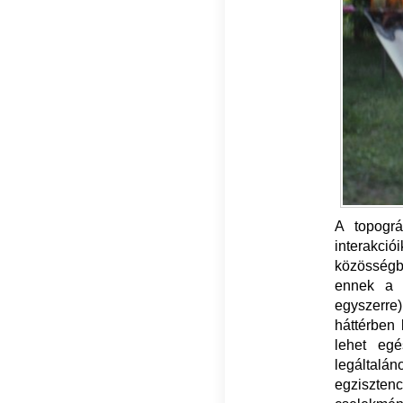
A topográ
interakci
közösségb
ennek a s
egyszerre)
háttérben 
lehet eg
legáltal
egziszten