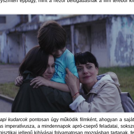
szinten éppúgy, mint a nézői befogadásnak a film teréből ki
api kudarcok
pontosan úgy működik filmként, ahogyan a saját
tás imperatívusza, a mindennapok apró-cseprő feladatai, soks
ogisztikai jellegű kihívásai folyamatosan mozgásban tartanak, fe