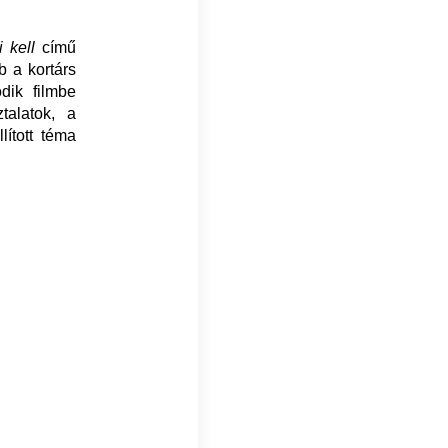
i kell
című
b a kortárs
dik filmbe
talatok, a
lított téma