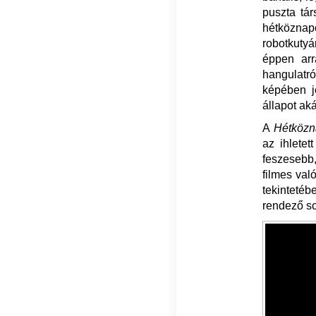
puszta tár
hétköznapo
robotkutyá
éppen arra
hangulatró
képében j
állapot ak
A
Hétközn
az ihletet
feszesebb
filmes val
tekinteté
rendező so