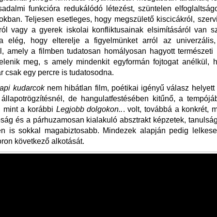
sadalmi funkcióra redukálódó létezést, szüntelen elfoglaltsá
kban. Teljesen esetleges, hogy megszülető kiscicákról, szerv
ról vagy a gyerek iskolai konfliktusainak elsimításáról van 
 elég, hogy elterelje a figyelmünket arról az univerzális,
l, amely a filmben tudatosan homályosan hagyott természeti 
elenik meg, s amely mindenkit egyformán fojtogat anélkül, 
ár csak egy percre is tudatosodna.
api kudarcok
nem hibátlan film, poétikai igényű válasz helye
t állapotrögzítésnél, de hangulatfestésében kitűnő, a tempój
, mint a korábbi
Legjobb dolgokon..
. volt, továbbá a konkrét, 
óság és a párhuzamosan kialakuló absztrakt képzetek, tanulsá
ben is sokkal magabiztosabb. Mindezek alapján pedig lelkese
ron következő alkotását.