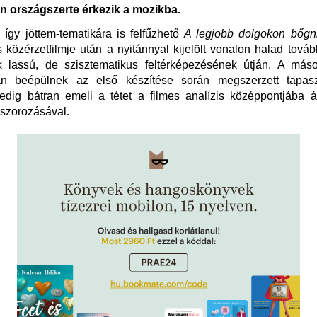
 országszerte érkezik a mozikba.
így jöttem-tematikára is felfűzhető
A legjobb dolgokon bőgn
 közérzetfilmje után a nyitánnyal kijelölt vonalon halad továb
k lassú, de szisztematikus feltérképezésének útján. A máso
an beépülnek az első készítése során megszerzett tapasz
dig bátran emeli a tétet a filmes analízis középpontjába ál
szorozásával.