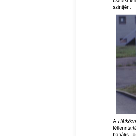
cselekmény
szintjén.
A
Hétközn
létfenntar
banális, l