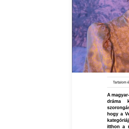
Tartalom é
A magyar-
dráma k
szorongása
hogy a Ve
kategóriá
itthon a 