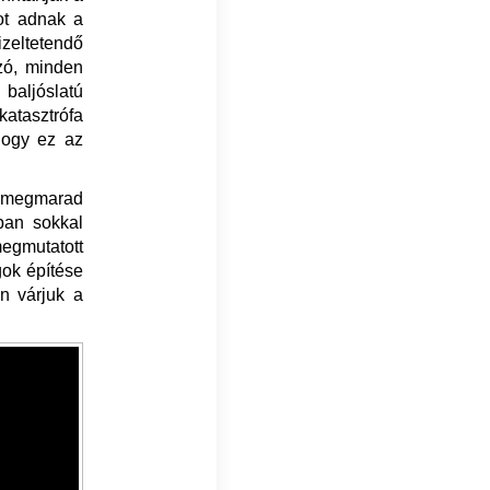
got adnak a
izeltetendő
szó, minden
 baljóslatú
katasztrófa
hogy ez az
tt megmarad
ában sokkal
megmutatott
gok építése
n várjuk a