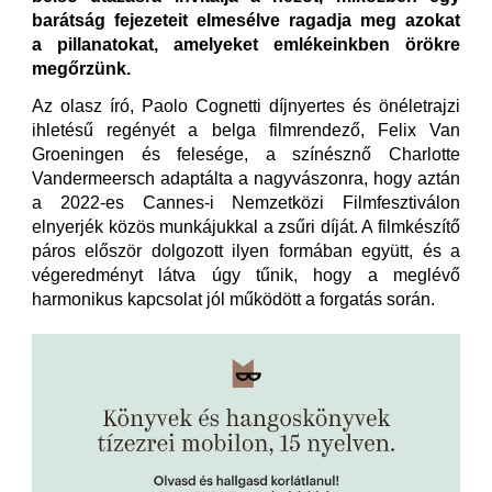
barátság fejezeteit elmesélve ragadja meg azokat
a pillanatokat, amelyeket emlékeinkben örökre
megőrzünk.
Az olasz író, Paolo Cognetti díjnyertes és önéletrajzi
ihletésű regényét a belga filmrendező, Felix Van
Groeningen és felesége, a színésznő Charlotte
Vandermeersch adaptálta a nagyvászonra, hogy aztán
a 2022-es Cannes-i Nemzetközi Filmfesztiválon
elnyerjék közös munkájukkal a zsűri díját. A filmkészítő
páros először dolgozott ilyen formában együtt, és a
végeredményt látva úgy tűnik, hogy a meglévő
harmonikus kapcsolat jól működött a forgatás során.