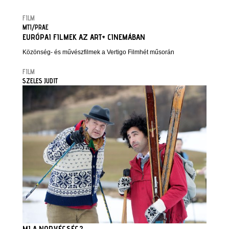
FILM
MTI/PRAE
EURÓPAI FILMEK AZ ART+ CINEMÁBAN
Közönség- és művészfilmek a Vertigo Filmhét műsorán
FILM
SZELES JUDIT
MI A NORVÉGSÉG?