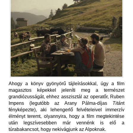
Ahogy a könyv gyönyörű tájleírásokkal, úgy a film
magasztos képekkel jeleníti meg a természet
grandiózusságát, ehhez asszisztál az operatőr, Ruben
Impens (legutóbb az Arany Pálma-díjas
Titán
t
fényképezte), aki lehengerlő felvételeivel immerzív
élményt teremt, olyannyira, hogy a film megtekintése
után legszívesebben már vennénk is elő a
túrabakancsot, hogy nekivágjunk az Alpoknak.