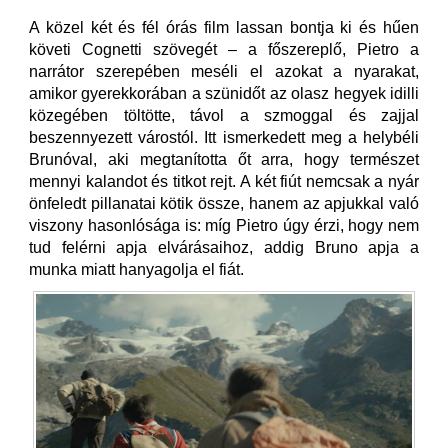
A közel két és fél órás film lassan bontja ki és hűen
követi Cognetti szövegét – a főszereplő, Pietro a
narrátor szerepében meséli el azokat a nyarakat,
amikor gyerekkorában a szünidőt az olasz hegyek idilli
közegében töltötte, távol a szmoggal és zajjal
beszennyezett várostól. Itt ismerkedett meg a helybéli
Brunóval, aki megtanította őt arra, hogy természet
mennyi kalandot és titkot rejt. A két fiút nemcsak a nyár
önfeledt pillanatai kötik össze, hanem az apjukkal való
viszony hasonlósága is: míg Pietro úgy érzi, hogy nem
tud felérni apja elvárásaihoz, addig Bruno apja a
munka miatt hanyagolja el fiát.