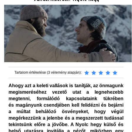
Tartalom értékelése (3 vélemény alapján):
Ahogy azt a keleti vallások is tanítják, az önmagunk
megismeréséhez vezető utat a legnehezebb
megtenni, formálódó kapcsolataink tükrében
és magányunk csendjében kell felidézni és bejárni
a múltat behálózó ösvényeket, hogy végül
megérkezzünk a jelenbe és a megszerzett tudással
tekintsünk előre a jövőbe. A Nyolc hegy külső és
belső utazásra invitálja a nézőt, miközben egy