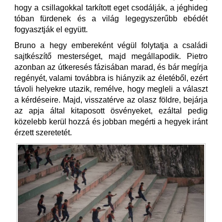
hogy a csillagokkal tarkított eget csodálják, a jéghideg
tóban fürdenek és a világ legegyszerűbb ebédét
fogyasztják el együtt.
Bruno a hegy embereként végül folytatja a családi
sajtkészítő mesterséget, majd megállapodik. Pietro
azonban az útkeresés fázisában marad, és bár megírja
regényét, valami továbbra is hiányzik az életéből, ezért
távoli helyekre utazik, remélve, hogy megleli a választ
a kérdéseire. Majd, visszatérve az olasz földre, bejárja
az apja által kitaposott ösvényeket, ezáltal pedig
közelebb kerül hozzá és jobban megérti a hegyek iránt
érzett szeretetét.