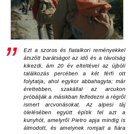
Ezt a szoros és fiatalkori reményekkel
átszőtt barátságot az idő és a távolság
kikezdi, ám 20 év elteltével az újbóli
találkozás percében a két férfi ott
folytatja, ahol egykor abbahagyta; már
érettebben, szakállal az arcukon
próbálják a másikban felfedezni a régről
ismert arcvonásokat. Az alpesi táj
ölelésében együtt építik fel azt a
kunyhót, amelyről Pietro apja mindig is
álmodott, és amelynek romjait a fiára