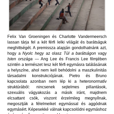
Felix Van Groeningen és Charlotte Vandermeersch
lassan tárja fel a két férfi lelki világát és barátságuk
meghittségét. A premissza alapján gondolhatnánk azt,
hogy a
Nyolc hegy
az olasz
Túl a barátságon
vagy
Isten országa
— Ang Lee és Francis Lee filmjében
szintén a természet lesz két férfi egymásra találásának
a helyszíne, ahol nem kell behódolni a maszkulinitás
társadalmi konstrukciójának. Pietro és Bruno
kapcsolata azonban nem lép ki a heteronormatív
struktúrából: nincsenek sejtelmes pillantások,
szexuális vágyakozás a másik iránt, majdnem
elcsattant csók, viszont érzelmileg megnyílnak,
megosztják a félelmeiket egymással és aggódnak
egymásért. Képesekké válnak kapcsolódni egymáshoz