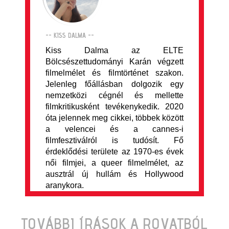
-- KISS DALMA --
Kiss Dalma az ELTE
Bölcsészettudományi Karán végzett
filmelmélet és filmtörténet szakon.
Jelenleg főállásban dolgozik egy
nemzetközi cégnél és mellette
filmkritikusként tevékenykedik. 2020
óta jelennek meg cikkei, többek között
a velencei és a cannes-i
filmfesztiválról is tudósít. Fő
érdeklődési területe az 1970-es évek
női filmjei, a queer filmelmélet, az
ausztrál új hullám és Hollywood
aranykora.
TOVÁBBI ÍRÁSOK A ROVATBÓL