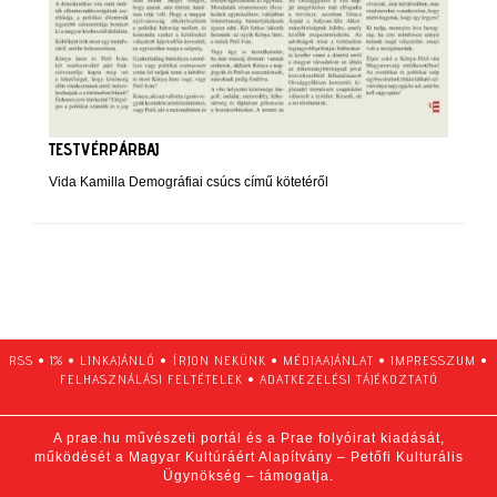
TESTVÉRPÁRBAJ
Vida Kamilla Demográfiai csúcs című kötetéről
RSS
•
1%
•
LINKAJÁNLÓ
•
ÍRJON NEKÜNK
•
MÉDIAAJÁNLAT
•
IMPRESSZUM
•
FELHASZNÁLÁSI FELTÉTELEK
•
ADATKEZELÉSI TÁJÉKOZTATÓ
A prae.hu művészeti portál és a Prae folyóirat kiadását,
működését a Magyar Kultúráért Alapítvány – Petőfi Kulturális
Ügynökség – támogatja.