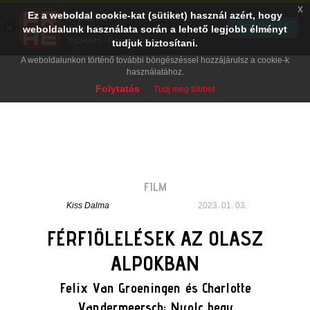
x
Ez a weboldal cookie-kat (sütiket) használ azért, hogy
PRAE.HU
×
TELEPÍTÉS
weboldalunk használata során a lehető legjobb élményt
Digital Evolution
Ingyenes - Google Play
tudjuk biztosítani.
A weboldalunkon történő további böngészéssel hozzájárulsz a cookie-k
használatához.
Folytatás
Tudj meg többet
FILM
Kiss Dalma
2023. 01. 03.
FÉRFIÖLELÉSEK AZ OLASZ
ALPOKBAN
Felix Van Groeningen és Charlotte
Vandermeersch: Nyolc hegy