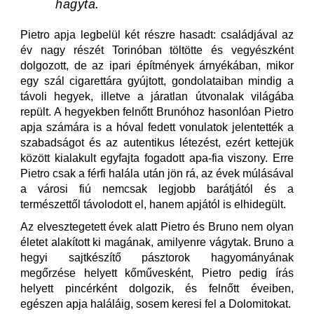
hagyta.
Pietro apja legbelül két részre hasadt: családjával az
év nagy részét Torinóban töltötte és vegyészként
dolgozott, de az ipari építmények árnyékában, mikor
egy szál cigarettára gyújtott, gondolataiban mindig a
távoli hegyek, illetve a járatlan útvonalak világába
repült. A hegyekben felnőtt Brunóhoz hasonlóan Pietro
apja számára is a hóval fedett vonulatok jelentették a
szabadságot és az autentikus létezést, ezért kettejük
között kialakult egyfajta fogadott apa-fia viszony. Erre
Pietro csak a férfi halála után jön rá, az évek múlásával
a városi fiú nemcsak legjobb barátjától és a
természettől távolodott el, hanem apjától is elhidegült.
Az elvesztegetett évek alatt Pietro és Bruno nem olyan
életet alakított ki magának, amilyenre vágytak. Bruno a
hegyi sajtkészítő pásztorok hagyományának
megőrzése helyett kőművesként, Pietro pedig írás
helyett pincérként dolgozik, és felnőtt éveiben,
egészen apja haláláig, sosem keresi fel a Dolomitokat.