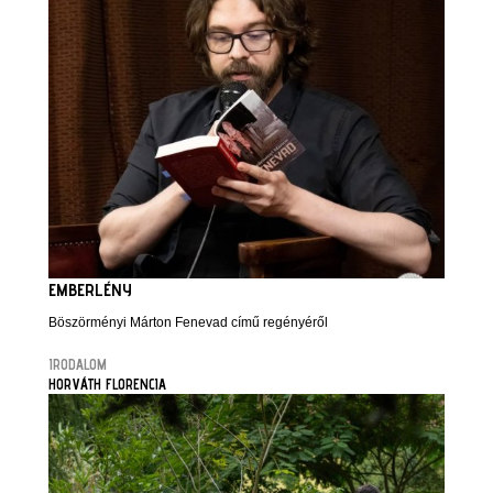
EMBERLÉNY
Böszörményi Márton Fenevad című regényéről
IRODALOM
HORVÁTH FLORENCIA