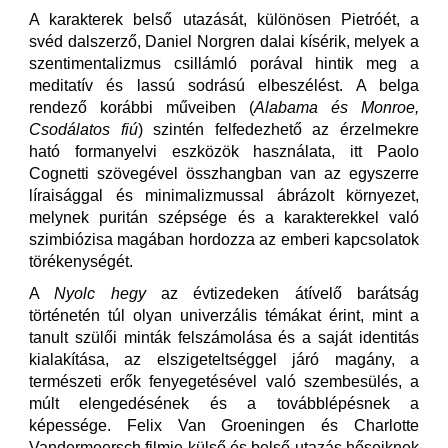
A karakterek belső utazását, különösen Pietróét, a
svéd dalszerző, Daniel Norgren dalai kísérik, melyek a
szentimentalizmus csillámló porával hintik meg a
meditatív és lassú sodrású elbeszélést. A belga
rendező korábbi műveiben (
Alabama és Monroe,
Csodálatos fiú
) szintén felfedezhető az érzelmekre
ható formanyelvi eszközök használata, itt Paolo
Cognetti szövegével összhangban van az egyszerre
líraisággal és minimalizmussal ábrázolt környezet,
melynek puritán szépsége és a karakterekkel való
szimbiózisa magában hordozza az emberi kapcsolatok
törékenységét.
A
Nyolc hegy
az évtizedeken átívelő barátság
történetén túl olyan univerzális témákat érint, mint a
tanult szülői minták felszámolása és a saját identitás
kialakítása, az elszigeteltséggel járó magány, a
természeti erők fenyegetésével való szembesülés, a
múlt elengedésének és a továbblépésnek a
képessége. Felix Van Groeningen és Charlotte
Vandermeersch filmje külső és belső utazás hőseiknek