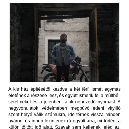
A kis ház építésétől kezdve a két férfi ismét egymás
életének a részese lesz, és együtt ismerik fel a múltbéli
sérelmeket és a jelenben rájuk nehezedő nyomást. A
hegyvonulatok védelmében megbúvó édeni vityilló
szent helyé válik számukra, ide térnek vissza minden
nyáron, és innen tekintenek rá együtt arra, mi történt a
külön töltött idő alatt. Szavak sem kellenek, elég az,