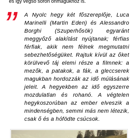
és így végső soron önmagukhoz is.
A
Nyolc hegy
két főszereplője, Luca
Marinelli (
Martin Eden
) és Alessandro
Borghi (
Szuperhősök
) egyaránt
meggyőző alakítást nyújtanak; férfias
férfiak, akik nem félnek megmutatni
sebezhetőségüket. Rajtuk kívül az őket
körülvevő táj elemi része a filmnek: a
mezők, a patakok, a fák, a gleccserek
magukban hordozzák az idő múlásának
jeleit. A hegyekben az idő egyszerre
mozdulatlan és rohanó. A végtelen
hegykoszorúban az ember elveszik a
mindenségben, semmi más nem létezik,
csak ő és a hófödte csúcsok.