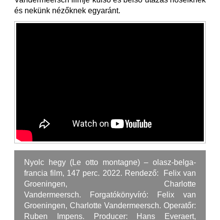
és nekünk nézőknek egyaránt.
Nyolc hegy (Le otto montagne) – olasz-belga-
francia film, 147 perc. 2022. Rendező: Felix van
Groeningen, Charlotte
Vandermeersch. Forgatókönyvíró: Felix van
Groeningen, Charlotte Vandermeersch. Operatőr:
Ruben Impens. Producer: Hans Everaert,