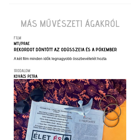
MÁS MŰVÉSZETI ÁGAKRÓL
FILM
MTI/PRAE
REKORDOT DÖNTÖTT AZ ODÜSSZEIA ÉS A PÓKEMBER
A két film minden idők legnagyobb összbevételét hozta
IRODALOM
KOVÁCS PETRA