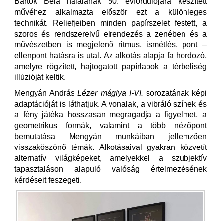
Bartók Béla halálának 50. évfordulójára készített
művéhez alkalmazta először ezt a különleges
technikát. Reliefjeiben minden papírszelet festett, a
szoros és rendszerelvű elrendezés a zenében és a
művészetben is megjelenő ritmus, ismétlés, pont –
ellenpont hatásra is utal. Az alkotás alapja fa hordozó,
amelyre rögzített, hajtogatott papírlapok a térbeliség
illúzióját keltik.
Mengyán András
Lézer máglya I-VI.
sorozatának képi
adaptációját is láthatjuk. A vonalak, a vibráló színek és
a fény játéka hosszasan megragadja a figyelmet, a
geometrikus formák, valamint a több nézőpont
bemutatása Mengyán munkáiban jellemzően
visszaköszönő témák. Alkotásaival gyakran közvetít
alternatív világképeket, amelyekkel a szubjektív
tapasztaláson alapuló valóság értelmezésének
kérdéseit feszegeti.