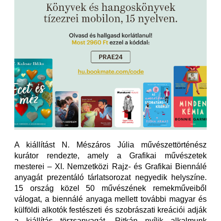
A kiállítást N. Mészáros Júlia művészettörténész
kurátor rendezte, amely a Grafikai művészetek
mesterei – XI. Nemzetközi Rajz- és Grafikai Biennálé
anyagát prezentáló tárlatsorozat negyedik helyszíne.
15 ország közel 50 művészének remekműveiből
válogat, a biennálé anyaga mellett további magyar és
külföldi alkotók festészeti és szobrászati kreációi adják
a kiállítás törzsanyagát. Ritkán nyílik alkalmunk