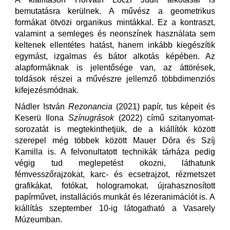
bemutatásra kerülnek. A művész a geometrikus
formákat ötvözi organikus mintákkal. Ez a kontraszt,
valamint a semleges és neonszínek használata sem
keltenek ellentétes hatást, hanem inkább kiegészítik
egymást, izgalmas és bátor alkotás képében. Az
alapformáknak is jelentősége van, az áttörések,
toldások részei a művészre jellemző többdimenziós
kifejezésmódnak.
Nádler István
Rezonancia
(2021) papír, tus képeit és
Keserü Ilona
Színugrások
(2022) című szitanyomat-
sorozatát is megtekinthetjük, de a kiállítók között
szerepel még többek között Mauer Dóra és Szíj
Kamilla is. A felvonultatott technikák tárháza pedig
végig tud meglepetést okozni, láthatunk
fémvesszőrajzokat, karc- és ecsetrajzot, rézmetszet
grafikákat, fotókat, hologramokat, újrahasznosított
papírművet, installációs munkát és lézeranimációt is. A
kiállítás szeptember 10-ig látogatható a Vasarely
Múzeumban.