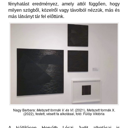
fényhatást eredményez, amely attól függően, hogy
milyen szögből, közelről vagy távolból nézzük, más és
más látványt tár fel előttünk.
Nagy Barbara:
Metszett formák V. és VI.
(2021), Metszett formák X.
(2022), festett, vésett fa alkotásai, fotó: Fülöp Viktória
A kiállításon Horváth Lóczi Judit alkotásai is