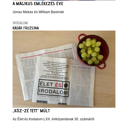
A MÁGIKUS EMLÉKEZÉS ÉVE
Jonas Mekas és William Basinski
IRODALOM
KÁDÁR FRUZSINA
„KÖZ-ZÉ TETT” MÚLT
Az Élet és Irodalom LXX. évfolyamának 30. számáról