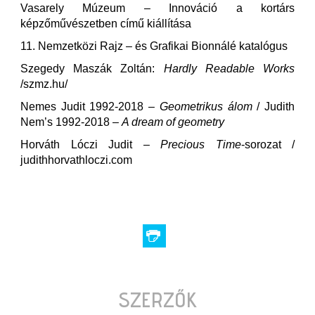
Vasarely Múzeum – Innováció a kortárs
képzőművészetben című kiállítása
11. Nemzetközi Rajz – és Grafikai Bionnálé katalógus
Szegedy Maszák Zoltán:
Hardly Readable Works
/szmz.hu/
Nemes Judit 1992-2018 –
Geometrikus álom
/ Judith
Nem’s 1992-2018 –
A dream of geometry
Horváth Lóczi Judit –
Precious Time
-sorozat /
judithhorvathloczi.com
SZERZŐK