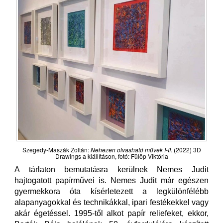
Szegedy-Maszák Zoltán:
Nehezen olvasható művek I-II.
(2022) 3D
Drawings a kiállításon, fotó: Fülöp Viktória
A tárlaton bemutatásra kerülnek Nemes Judit
hajtogatott papírművei is. Nemes Judit már egészen
gyermekkora óta kísérletezett a legkülönfélébb
alapanyagokkal és technikákkal, ipari festékekkel vagy
akár égetéssel. 1995-től alkot papír reliefeket, ekkor,