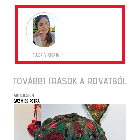
-- FÜLÖP VIKTÓRIA --
TOVÁBBI ÍRÁSOK A ROVATBÓL
ART&DESIGN
GUZMICS PETRA