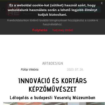
x
Ez a weboldal cookie-kat (sütiket) használ azért, hogy
PRAE.HU
×
TELEPÍTÉS
weboldalunk használata során a lehető legjobb élményt
Digital Evolution
Ingyenes - Google Play
tudjuk biztosítani.
A weboldalunkon történő további böngészéssel hozzájárulsz a cookie-k
használatához.
Folytatás
Tudj meg többet
ART&DESIGN
Fülöp Viktória
2023. 07. 26.
INNOVÁCIÓ ÉS KORTÁRS
KÉPZŐMŰVÉSZET
Látogatás a budapesti Vasarely Múzeumban