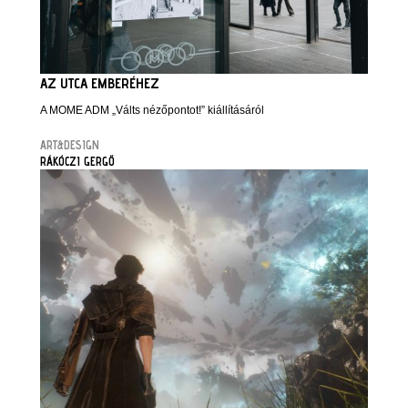
AZ UTCA EMBERÉHEZ
A MOME ADM „Válts nézőpontot!” kiállításáról
ART&DESIGN
RÁKÓCZI GERGŐ