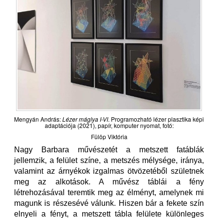
Mengyán András:
Lézer máglya I-VI
. Programozható lézer plasztika képi
adaptációja (2021), papír, komputer nyomat, fotó:
Fülöp Viktória
Nagy Barbara művészetét a metszett fatáblák
jellemzik, a felület színe, a metszés mélysége, iránya,
valamint az árnyékok izgalmas ötvözetéből születnek
meg az alkotások. A művész táblái a fény
létrehozásával teremtik meg az élményt, amelynek mi
magunk is részesévé válunk. Hiszen bár a fekete szín
elnyeli a fényt, a metszett tábla felülete különleges