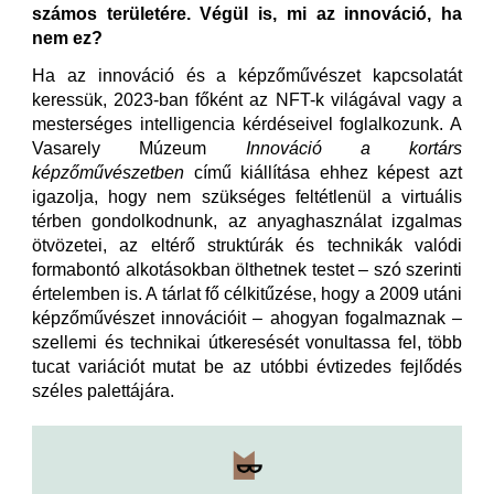
számos területére. Végül is, mi az innováció, ha
nem ez?
Ha az innováció és a képzőművészet kapcsolatát
keressük, 2023-ban főként az NFT-k világával vagy a
mesterséges intelligencia kérdéseivel foglalkozunk. A
Vasarely Múzeum
Innováció a kortárs
képzőművészetben
című kiállítása ehhez képest azt
igazolja, hogy nem szükséges feltétlenül a virtuális
térben gondolkodnunk, az anyaghasználat izgalmas
ötvözetei, az eltérő struktúrák és technikák valódi
formabontó alkotásokban ölthetnek testet – szó szerinti
értelemben is. A tárlat fő célkitűzése, hogy a 2009 utáni
képzőművészet innovációit – ahogyan fogalmaznak –
szellemi és technikai útkeresését vonultassa fel, több
tucat variációt mutat be az utóbbi évtizedes fejlődés
széles palettájára.