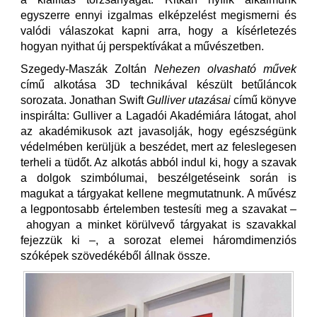
egyszerre ennyi izgalmas elképzelést megismerni és
valódi válaszokat kapni arra, hogy a kísérletezés
hogyan nyithat új perspektívákat a művészetben.
Szegedy-Maszák Zoltán
Nehezen olvasható művek
című alkotása 3D technikával készült betűláncok
sorozata. Jonathan Swift
Gulliver utazásai
című könyve
inspirálta: Gulliver a Lagadói Akadémiára látogat, ahol
az akadémikusok azt javasolják, hogy egészségünk
védelmében kerüljük a beszédet, mert az feleslegesen
terheli a tüdőt. Az alkotás abból indul ki, hogy a szavak
a dolgok szimbólumai, beszélgetéseink során is
magukat a tárgyakat kellene megmutatnunk. A művész
a legpontosabb értelemben testesíti meg a szavakat –
ahogyan a minket körülvevő tárgyakat is szavakkal
fejezzük ki –, a sorozat elemei háromdimenziós
szóképek szövedékéből állnak össze.