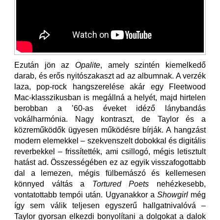
Ezután jön az
Opalite
, amely szintén kiemelkedő
darab, és erős nyitószakaszt ad az albumnak. A verzék
laza, pop-rock hangszerelése akár egy Fleetwood
Mac-klasszikusban is megállná a helyét, majd hirtelen
berobban a ’60-as éveket idéző lánybandás
vokálharmónia. Nagy kontraszt, de Taylor és a
közreműködők ügyesen működésre bírják. A hangzást
modern elemekkel – szekvenszelt dobokkal és digitális
reverbekkel – frissítették, ami csillogó, mégis letisztult
hatást ad. Összességében ez az egyik visszafogottabb
dal a lemezen, mégis fülbemászó és kellemesen
könnyed váltás a
Tortured Poets
nehézkesebb,
vontatottabb tempói után. Ugyanakkor a
Showgirl
még
így sem válik teljesen egyszerű hallgatnivalóvá –
Taylor gyorsan elkezdi bonyolítani a dolgokat a dalok