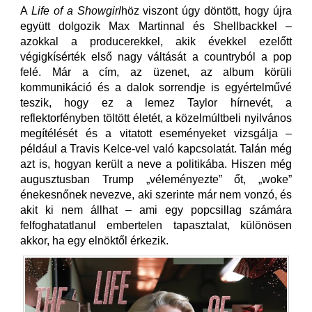
A
Life of a Showgirl
höz viszont úgy döntött, hogy újra
együtt dolgozik Max Martinnal és Shellbackkel –
azokkal a producerekkel, akik évekkel ezelőtt
végigkísérték első nagy váltását a countryból a pop
felé. Már a cím, az üzenet, az album körüli
kommunikáció és a dalok sorrendje is egyértelművé
teszik, hogy ez a lemez Taylor hírnevét, a
reflektorfényben töltött életét, a közelmúltbeli nyilvános
megítélését és a vitatott eseményeket vizsgálja –
például a Travis Kelce-vel való kapcsolatát. Talán még
azt is, hogyan került a neve a politikába. Hiszen még
augusztusban Trump „véleményezte” őt, „woke”
énekesnőnek nevezve, aki szerinte már nem vonzó, és
akit ki nem állhat – ami egy popcsillag számára
felfoghatatlanul embertelen tapasztalat, különösen
akkor, ha egy elnöktől érkezik.