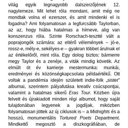
világ egyik legnagyobb dalszerzőjének 12.
nagylemeze. Mit lehet róla mondani, amit még ne
mondtak volna el ezerszer, és amit mindenki el is
fogadna? Ami folyamatosan a legfurcsább Taylorban,
az az, hogy hiába hatalmas a hírneve, alig van
konszenzus róla. Szinte Rorschach-tesztté vált a
poprajongók számára: az eltérő vélemények – jó-e,
rossz-e, mély-e, sekélyes-e – gyakran többet árulnak el
az értékelőről, mint róla. Egy dolog biztos: bármerre
megy Taylor és a zenéje, a viták mindig követik. Az
elmúlt öt év karrierje mestermunka: munkái,
eredményei és közönségkapcsolata példaértékű. Ott
voltak a pandémia idején született indie-folk „sister”
albumai, szerintem pályafutása kreatív csúcspontjai,
valamint a hatalmas sikerű
Eras Tour
. Közben újra
felvett és újrakiadott minden régi albumot, hogy saját
tulajdonában legyenek a jogdíjak, miközben
folyamatosan jöttek az új ciklusok is – a
Midnights
és a
hosszú, monumentális
Tortured Poets Department
.
Mindkettő megosztó a diszkográfiában, de