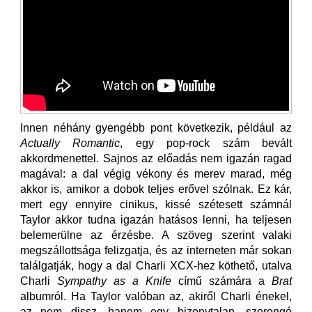
Innen néhány gyengébb pont következik, például az
Actually Romantic
, egy pop-rock szám bevált
akkordmenettel. Sajnos az előadás nem igazán ragad
magával: a dal végig vékony és merev marad, még
akkor is, amikor a dobok teljes erővel szólnak. Ez kár,
mert egy ennyire cinikus, kissé szétesett számnál
Taylor akkor tudna igazán hatásos lenni, ha teljesen
belemerülne az érzésbe. A szöveg szerint valaki
megszállottsága felizgatja, és az interneten már sokan
találgatják, hogy a dal Charli XCX-hez köthető, utalva
Charli
Sympathy as a Knife
című számára a
Brat
albumról. Ha Taylor valóban az, akiről Charli énekel,
az nem dissz, hanem egy bizonytalan, szorongó