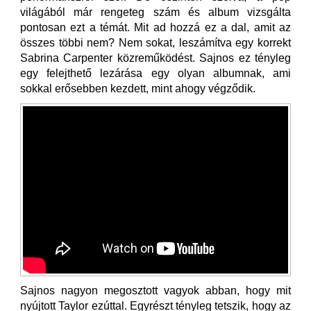
világából már rengeteg szám és album vizsgálta
pontosan ezt a témát. Mit ad hozzá ez a dal, amit az
összes többi nem? Nem sokat, leszámítva egy korrekt
Sabrina Carpenter közreműködést. Sajnos ez tényleg
egy felejthető lezárása egy olyan albumnak, ami
sokkal erősebben kezdett, mint ahogy végződik.
Sajnos nagyon megosztott vagyok abban, hogy mit
nyújtott Taylor ezúttal. Egyrészt tényleg tetszik, hogy az