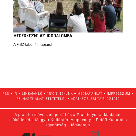
MEGÉRKEZNI AZ IRODALOMBA
A FISZ-tábor 4. napjáról
RSS
•
1%
•
LINKAJÁNLÓ
•
ÍRJON NEKÜNK
•
MÉDIAAJÁNLAT
•
IMPRESSZUM
•
FELHASZNÁLÁSI FELTÉTELEK
•
ADATKEZELÉSI TÁJÉKOZTATÓ
A prae.hu művészeti portál és a Prae folyóirat kiadását,
működését a Magyar Kultúráért Alapítvány – Petőfi Kulturális
Ügynökség – támogatja.