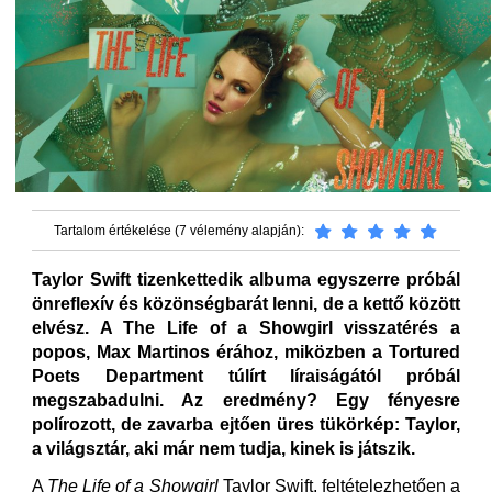
Tartalom értékelése (7 vélemény alapján):
Taylor Swift tizenkettedik albuma egyszerre próbál
önreflexív és közönségbarát lenni, de a kettő között
elvész. A The Life of a Showgirl visszatérés a
popos, Max Martinos érához, miközben a Tortured
Poets Department túlírt líraiságától próbál
megszabadulni. Az eredmény? Egy fényesre
polírozott, de zavarba ejtően üres tükörkép: Taylor,
a világsztár, aki már nem tudja, kinek is játszik.
A
The Life of a Showgirl
Taylor Swift, feltételezhetően a