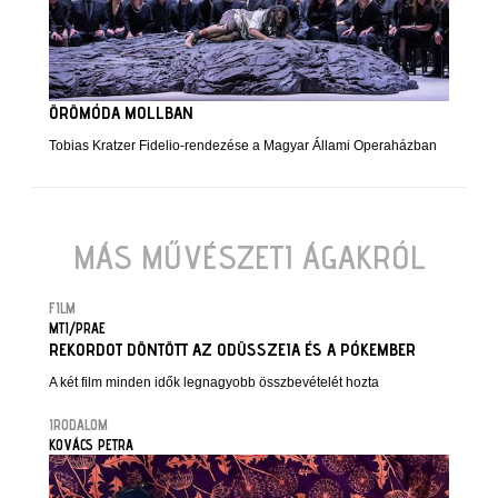
ÖRÖMÓDA MOLLBAN
Tobias Kratzer Fidelio-rendezése a Magyar Állami Operaházban
MÁS MŰVÉSZETI ÁGAKRÓL
FILM
MTI/PRAE
REKORDOT DÖNTÖTT AZ ODÜSSZEIA ÉS A PÓKEMBER
A két film minden idők legnagyobb összbevételét hozta
IRODALOM
KOVÁCS PETRA