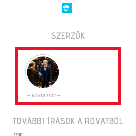
SZERZŐK
-- MOLNÁR ZSOLT --
TOVÁBBI ÍRÁSOK A ROVATBÓL
ZENE