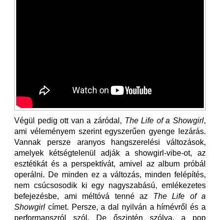
Végül pedig ott van a záródal,
The Life of a Showgirl
,
ami véleményem szerint egyszerűen gyenge lezárás.
Vannak persze aranyos hangszerelési változások,
amelyek kétségtelenül adják a showgirl-vibe-ot, az
esztétikát és a perspektívát, amivel az album próbál
operálni. De minden ez a változás, minden felépítés,
nem csúcsosodik ki egy nagyszabású, emlékezetes
befejezésbe, ami méltóvá tenné az
The Life of a
Showgirl
címet. Persze, a dal nyilván a hírnévről és a
performanszról szól. De őszintén szólva, a pop