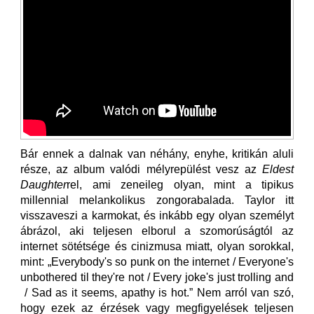
Bár ennek a dalnak van néhány, enyhe, kritikán aluli
része, az album valódi mélyrepülést vesz az
Eldest
Daughter
rel, ami zeneileg olyan, mint a tipikus
millennial melankolikus zongorabalada. Taylor itt
visszaveszi a karmokat, és inkább egy olyan személyt
ábrázol, aki teljesen elborul a szomorúságtól az
internet sötétsége és cinizmusa miatt, olyan sorokkal,
mint: „Everybody's so punk on the internet / Everyone's
unbothered til they're not / Every joke's just trolling and
/ Sad as it seems, apathy is hot.” Nem arról van szó,
hogy ezek az érzések vagy megfigyelések teljesen