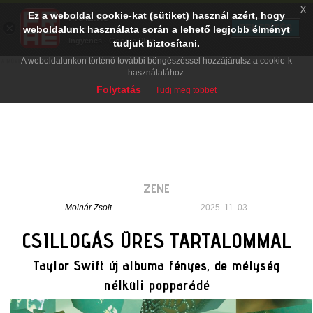
x
Ez a weboldal cookie-kat (sütiket) használ azért, hogy
PRAE.HU
×
TELEPÍTÉS
weboldalunk használata során a lehető legjobb élményt
Digital Evolution
Ingyenes - Google Play
tudjuk biztosítani.
A weboldalunkon történő további böngészéssel hozzájárulsz a cookie-k
használatához.
Folytatás
Tudj meg többet
ZENE
Molnár Zsolt
2025. 11. 03.
CSILLOGÁS ÜRES TARTALOMMAL
Taylor Swift új albuma fényes, de mélység
nélküli popparádé