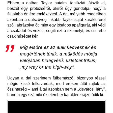
Ebben a dalban Taylor hatalmi fantáziát játszik el,
beszél egy protezséről, akiről úgy gondolja, hogy a
fiatalabb énjére emlékezteti. A dal mélyebb rétegeiben
azonban a dalszöveg inkább Taylor saját karakteréről
szól, ábrázolva őt, mint egy jóságos apafigurát, aki védi
a családot és vezeti, segíti ezt a személyt, és cserébe
csak hűséget kér.
Míg elsőre ez az alak kedvesnek és
megértőnek tűnik, a működés módja
valójában hidegvérű: üzletcentrikus,
„my way or the high-way”.
Ugyan a dal szerintem fülbemászó, bizonyos részei
mégis kissé felkavaróak, mert erősen átüt rajtuk az
őszinteség – ami által azonban nem a „kisvárosi lány”,
hanem egy számító üzletember karaktere rajzolódik ki.