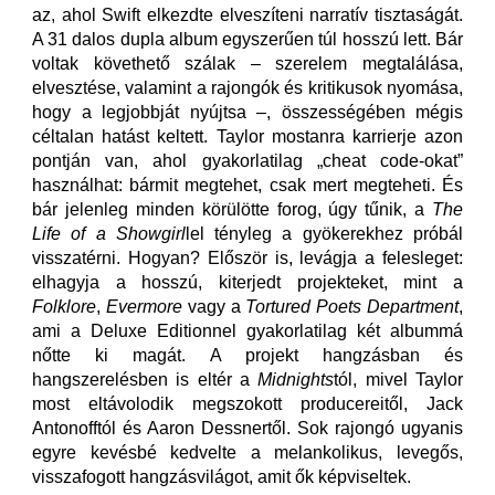
az, ahol Swift elkezdte elveszíteni narratív tisztaságát.
A 31 dalos dupla album egyszerűen túl hosszú lett. Bár
voltak követhető szálak – szerelem megtalálása,
elvesztése, valamint a rajongók és kritikusok nyomása,
hogy a legjobbját nyújtsa –, összességében mégis
céltalan hatást keltett. Taylor mostanra karrierje azon
pontján van, ahol gyakorlatilag „cheat code-okat”
használhat: bármit megtehet, csak mert megteheti. És
bár jelenleg minden körülötte forog, úgy tűnik, a
The
Life of a Showgirl
lel tényleg a gyökerekhez próbál
visszatérni. Hogyan? Először is, levágja a felesleget:
elhagyja a hosszú, kiterjedt projekteket, mint a
Folklore
,
Evermore
vagy a
Tortured Poets Department
,
ami a Deluxe Editionnel gyakorlatilag két albummá
nőtte ki magát. A projekt hangzásban és
hangszerelésben is eltér a
Midnights
tól, mivel Taylor
most eltávolodik megszokott producereitől, Jack
Antonofftól és Aaron Dessnertől. Sok rajongó ugyanis
egyre kevésbé kedvelte a melankolikus, levegős,
visszafogott hangzásvilágot, amit ők képviseltek.