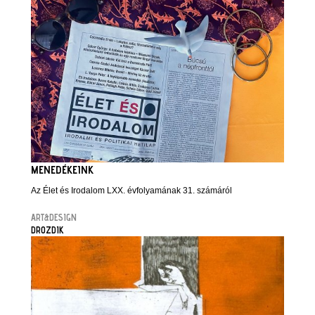
MENEDÉKEINK
Az Élet és Irodalom LXX. évfolyamának 31. számáról
ART&DESIGN
DROZDIK