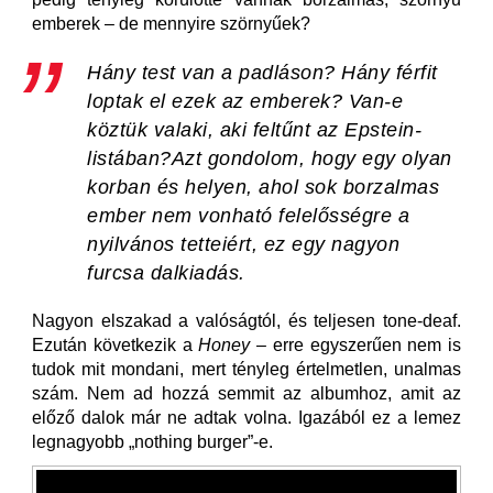
emberek – de mennyire szörnyűek?
Hány test van a padláson? Hány férfit
loptak el ezek az emberek? Van-e
köztük valaki, aki feltűnt az Epstein-
listában?Azt gondolom, hogy egy olyan
korban és helyen, ahol sok borzalmas
ember nem vonható felelősségre a
nyilvános tetteiért, ez egy nagyon
furcsa dalkiadás.
Nagyon elszakad a valóságtól, és teljesen tone-deaf.
Ezután következik a
Honey
– erre egyszerűen nem is
tudok mit mondani, mert tényleg értelmetlen, unalmas
szám. Nem ad hozzá semmit az albumhoz, amit az
előző dalok már ne adtak volna. Igazából ez a lemez
legnagyobb „nothing burger”-e.