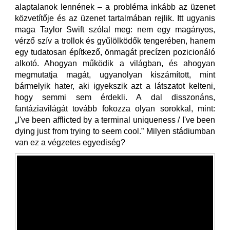
alaptalanok lennének – a probléma inkább az üzenet
közvetítője és az üzenet tartalmában rejlik. Itt ugyanis
maga Taylor Swift szólal meg: nem egy magányos,
vérző szív a trollok és gyűlölködők tengerében, hanem
egy tudatosan építkező, önmagát precízen pozicionáló
alkotó. Ahogyan működik a világban, és ahogyan
megmutatja magát, ugyanolyan kiszámított, mint
bármelyik hater, aki igyekszik azt a látszatot kelteni,
hogy semmi sem érdekli. A dal disszonáns,
fantáziavilágát tovább fokozza olyan sorokkal, mint:
„I've been afflicted by a terminal uniqueness / I've been
dying just from trying to seem cool.” Milyen stádiumban
van ez a végzetes egyediség?