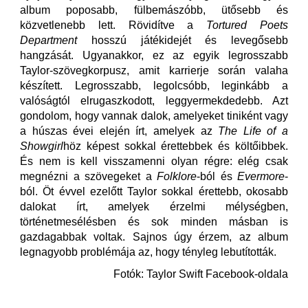
album poposabb, fülbemászóbb, ütősebb és
közvetlenebb lett. Rövidítve a
Tortured Poets
Department
hosszú játékidejét és levegősebb
hangzását. Ugyanakkor, ez az egyik legrosszabb
Taylor-szövegkorpusz, amit karrierje során valaha
készített. Legrosszabb, legolcsóbb, leginkább a
valóságtól elrugaszkodott, leggyermekdedebb. Azt
gondolom, hogy vannak dalok, amelyeket tiniként vagy
a húszas évei elején írt, amelyek az
The Life of a
Showgirl
höz képest sokkal érettebbek és költőibbek.
És nem is kell visszamenni olyan régre: elég csak
megnézni a szövegeket a
Folklore
-ból és
Evermore
-
ból. Öt évvel ezelőtt Taylor sokkal érettebb, okosabb
dalokat írt, amelyek érzelmi mélységben,
történetmesélésben és sok minden másban is
gazdagabbak voltak. Sajnos úgy érzem, az album
legnagyobb problémája az, hogy tényleg lebutították.
Fotók: Taylor Swift Facebook-oldala