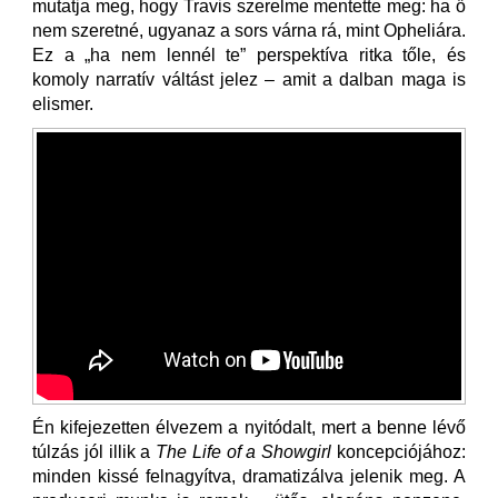
mutatja meg, hogy Travis szerelme mentette meg: ha ő
nem szeretné, ugyanaz a sors várna rá, mint Opheliára.
Ez a „ha nem lennél te” perspektíva ritka tőle, és
komoly narratív váltást jelez – amit a dalban maga is
elismer.
Én kifejezetten élvezem a nyitódalt, mert a benne lévő
túlzás jól illik a
The Life of a Showgirl
koncepciójához:
minden kissé felnagyítva, dramatizálva jelenik meg. A