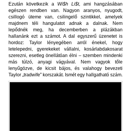
Ezután következik a
Wi$h Li$t
, ami hangzásában
egészen rendben van. Nagyon aranyos, nyugodt,
csillogó üteme van, csilingelő szintikkel, amelyek
majdnem téli hangulatot adnak a dalnak. Nem
lepődnék meg, ha decemberben a plázákban
hallanánk ezt a számot. A dal egyszerű üzenetet is
hordoz: Taylor lényegében arról énekel, hogy
letelepedni, gyerekeket vállalni, kosárlabdakosarat
szerezni, esetleg önellátóan élni – szemben mindenki
más túlzó, anyagi vágyával. Nem vagyok tőle
lenyűgözve, de kicsit bájos, és valahogy bevezeti
Taylor „tradwife” korszakát. Ismét egy hallgatható szám.