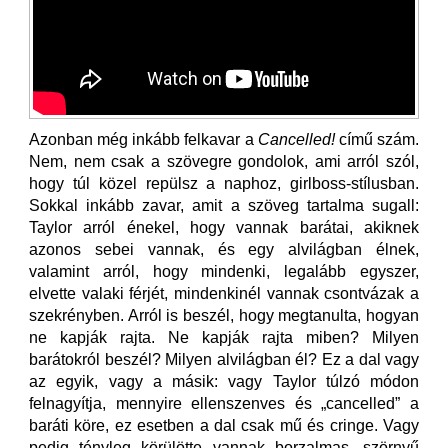
Azonban még inkább felkavar a
Cancelled!
című szám.
Nem, nem csak a szövegre gondolok, ami arról szól,
hogy túl közel repülsz a naphoz, girlboss-stílusban.
Sokkal inkább zavar, amit a szöveg tartalma sugall:
Taylor arról énekel, hogy vannak barátai, akiknek
azonos sebei vannak, és egy alvilágban élnek,
valamint arról, hogy mindenki, legalább egyszer,
elvette valaki férjét, mindenkinél vannak csontvázak a
szekrényben. Arról is beszél, hogy megtanulta, hogyan
ne kapják rajta. Ne kapják rajta miben? Milyen
barátokról beszél? Milyen alvilágban él? Ez a dal vagy
az egyik, vagy a másik: vagy Taylor túlzó módon
felnagyítja, mennyire ellenszenves és „cancelled” a
baráti köre, ez esetben a dal csak mű és cringe. Vagy
pedig tényleg körülötte vannak borzalmas, szörnyű