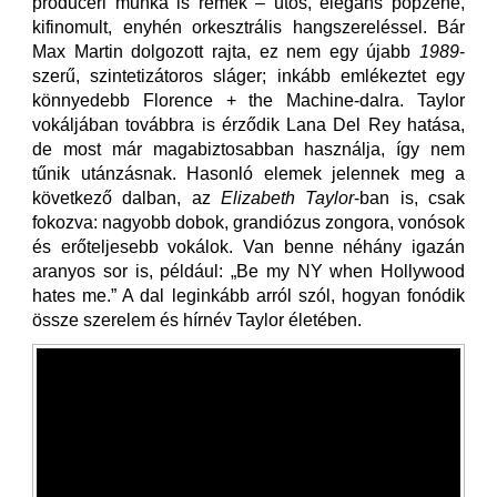
produceri munka is remek – ütős, elegáns popzene,
kifinomult, enyhén orkesztrális hangszereléssel. Bár
Max Martin dolgozott rajta, ez nem egy újabb
1989
-
szerű, szintetizátoros sláger; inkább emlékeztet egy
könnyedebb Florence + the Machine-dalra. Taylor
vokáljában továbbra is érződik Lana Del Rey hatása,
de most már magabiztosabban használja, így nem
tűnik utánzásnak. Hasonló elemek jelennek meg a
következő dalban, az
Elizabeth Taylor
-ban is, csak
fokozva: nagyobb dobok, grandiózus zongora, vonósok
és erőteljesebb vokálok. Van benne néhány igazán
aranyos sor is, például: „Be my NY when Hollywood
hates me.” A dal leginkább arról szól, hogyan fonódik
össze szerelem és hírnév Taylor életében.