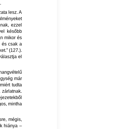
s.
ata lesz. A
rülményeket
nak, ezzel
el később
n mikor és
, és csak a
et.” (127.).
álasztja el
hangvételű
egység már
miért tudta
 zárlatnak.
ejezetekből
gos, mintha
sre, mégis,
ek hiánya –