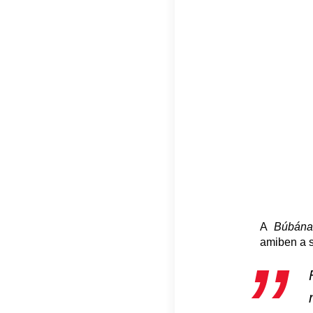
A
Búbána
amiben a s