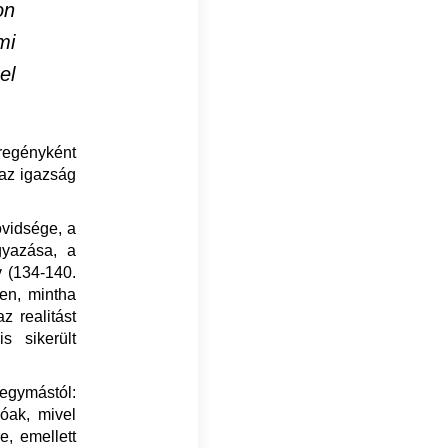
on
mi
el
 regényként
 az igazság
övidsége, a
gyazása, a
v (134-140.
űen, mintha
z realitást
s sikerült
 egymástól:
óak, mivel
e, emellett