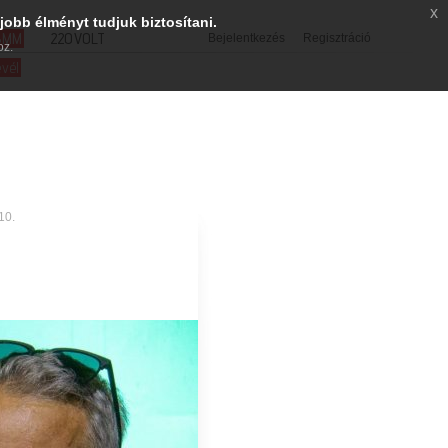
x
jobb élményt tudjuk biztosítani.
SMM
220VOLT
Bejelentkezés
Regisztráció
oz.
evél
10.