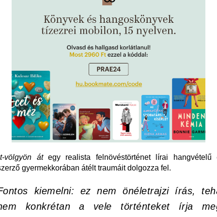
t-völgyön át
egy realista felnövéstörténet lírai hangvételű 
zerző gyermekkorában átélt traumáit dolgozza fel.
Fontos kiemelni: ez nem önéletrajzi írás, teh
nem konkrétan a vele történteket írja me