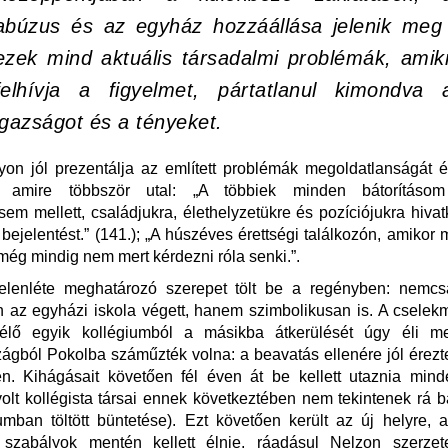
abúzus és az egyház hozzáállása jelenik meg
ezek mind aktuális társadalmi problémák, amik
felhívja a figyelmet, pártatlanul kimondva 
igazságot és a tényeket.
on jól prezentálja az említett problémák megoldatlanságát 
t, amire többször utal: „A többiek minden bátorításom 
sem mellett, családjukra, élethelyzetükre és pozíciójukra hiv
a bejelentést.” (141.); „A húszéves érettségi találkozón, amikor 
 még mindig nem mert kérdezni róla senki.”.
jelenléte meghatározó szerepet tölt be a regényben: nemcs
 az egyházi iskola végett, hanem szimbolikusan is. A csele
élő egyik kollégiumból a másikba átkerülését úgy éli m
gból Pokolba száműzték volna: a beavatás ellenére jól érez
en. Kihágásait követően fél éven át be kellett utaznia min
volt kollégista társai ennek következtében nem tekintenek rá b
umban töltött büntetése). Ezt követően került az új helyre, 
 szabályok mentén kellett élnie, ráadásul Nelzon szerzet