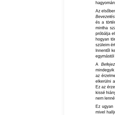
hagyományo
Az elsőben
Bevezetés
és a tört
mintha szá
próbálja 
hogyan tör
szüleim ért
Innentől k
egymástól
A
Befej
mindegyik
az érzelme
elkerülni 
Ez az érze
kissé hián
nem lennén
Ez ugyan u
mivel hall