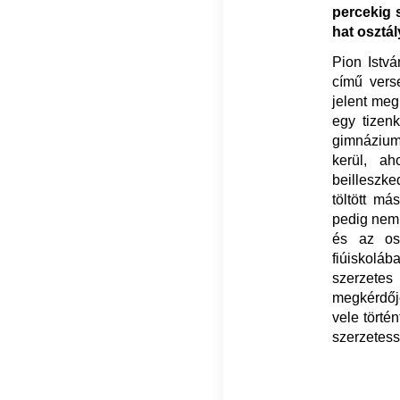
percekig 
hat osztá
Pion Istvá
című vers
jelent meg
egy tizenk
gimnázium
kerül, ah
beilleszke
töltött má
pedig nem 
és az osz
fiúiskoláb
szerzet
megkérdője
vele törté
szerzetess