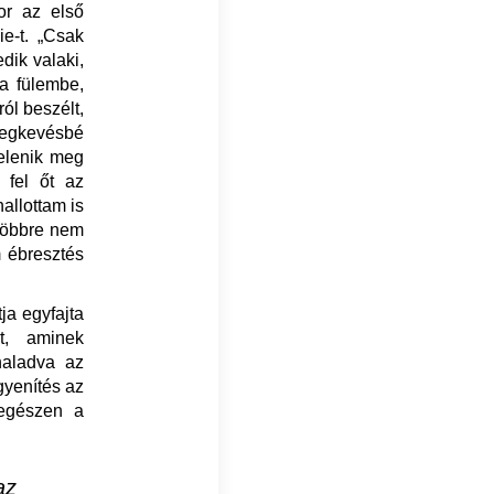
or az első
ie-t. „Csak
dik valaki,
 a fülembe,
ról beszélt,
 legkevésbé
jelenik meg
 fel őt az
allottam is
 többre nem
 ébresztés
ja egyfajta
at, aminek
haladva az
gyenítés az
 egészen a
az