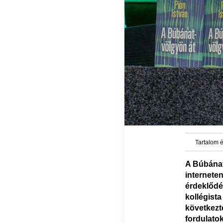
Tartalom é
A Búbánat
internete
érdeklődé
kollégis
következt
fordulat