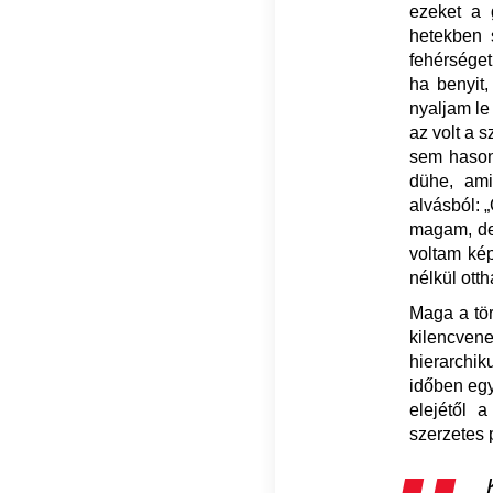
ezeket a 
hetekben s
fehérséget
ha benyit,
nyaljam le 
az volt a 
sem hasonl
dühe, ami
alvásból: 
magam, de 
voltam ké
nélkül otth
Maga a tör
kilencven
hierarchi
időben egy
elejétől 
szerzetes 