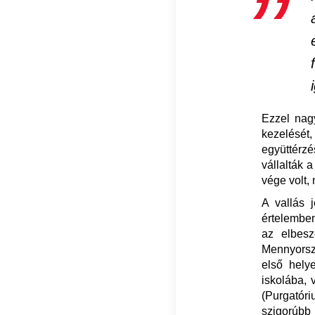
Ezzel nagy
kezelésé
együttérzé
vállalták 
vége volt,
A vallás 
értelemben
az elbesz
Mennyorszá
első hely
iskolába, 
(Purgatóri
szigorúbb