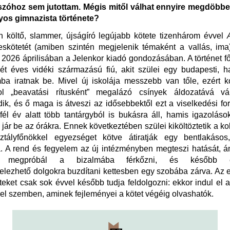
szóhoz sem jutottam. Mégis mitől válhat ennyire megdöbb
lyos gimnazista története?
n költő, slammer, újságíró legújabb kötete tizenhárom évvel
eskötetét (amiben szintén megjelenik témaként a vallás, ima
 2026 áprilisában a Jelenkor kiadó gondozásában. A történet f
ét éves vidéki származású fiú, akit szülei egy budapesti, h
ba iratnak be. Mivel új iskolája messzebb van tőle, ezért k
ol „beavatási rítusként” megalázó csínyek áldozatává vál
dik, és ő maga is átveszi az idősebbektől ezt a viselkedési for
sfél év alatt több tantárgyból is bukásra áll, hamis igazoláso
jár be az órákra. Ennek következtében szülei kiköltöztetik a ko
tályfőnökkel egyezséget kötve átiratják egy bentlakásos,
a. A rend és fegyelem az új intézményben megteszi hatását, 
es megpróbál a bizalmába férkőzni, és később erk
lezhető dolgokra buzdítani kettesben egy szobába zárva. Az 
nteket csak sok évvel később tudja feldolgozni: ekkor indul el a
el szemben, aminek fejleményei a kötet végéig olvashatók.