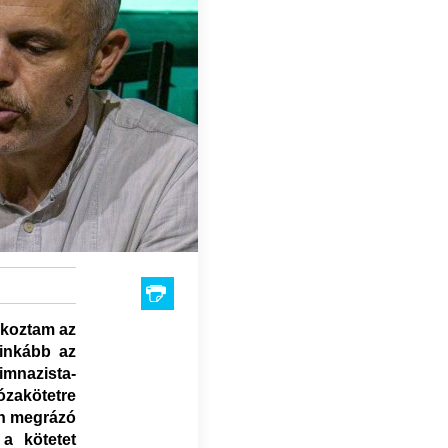
lkoztam az
ginkább az
imnazista-
zakötetre
an megrázó
a kötetet