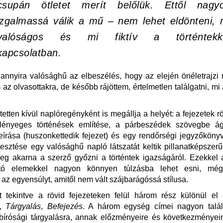
csupán ötletet merít belőlük. Ettől nagy
izgalmassá válik a mű – nem lehet eldönteni, 
valóságos és mi fiktív a történtekk
kapcsolatban.
annyira valósághű az elbeszélés, hogy az elején önéletrajzi
m az olvasottakra, de később rájöttem, értelmetlen találgatni, mi
.
ítetten kívül naplóregényként is megállja a helyét: a fejezetek r
 lényeges történések említése, a párbeszédek szövegbe á
eírása (huszonkettedik fejezet) és egy rendőrségi jegyzőköny
llesztése egy valósághű napló látszatát keltik pillanatképszer
eg akarna a szerző győzni a történtek igazságáról. Ezekkel a
tó elemekkel nagyon könnyen túlzásba lehet esni, mégi
 az egyensúlyt, amitől nem vált szájbarágóssá stílusa.
t tekintve a rövid fejezeteken felül három rész különül el
,
Tárgyalás
,
Befejezés
. A három egység címei nagyon talál
bírósági tárgyalásra, annak előzményeire és következményeir