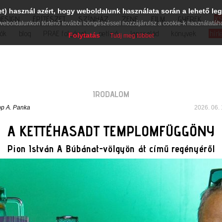
et) használ azért, hogy weboldalunk használata során a lehető leg
DESIGN
ÉPÍTÉSZET
SZÍNHÁZ
ZENE
FILM
GYEREK
K
weboldalunkon történő további böngészéssel hozzájárulsz a cookie-k használatáh
iók
blog
PRAE folyóirat
petíció
lapcsalád
könyvek
hírl
Folytatás
Tudj meg többet
IRODALOM
p A. Panka
2026. 06. 
A KETTÉHASADT TEMPLOMFÜGGÖNY
Pion István A Búbánat-völgyön át című regényéről