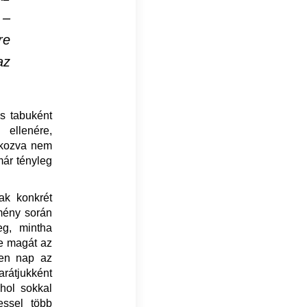
 –
re
az
és tabuként
ellenére,
atkozva nem
már tényleg
ak konkrét
kmény során
eg, mintha
te magát az
den nap az
arátjukként
ahol sokkal
essel több