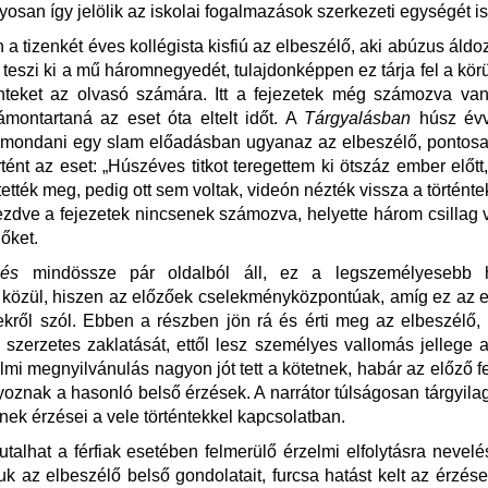
san így jelölik az iskolai fogalmazások szerkezeti egységét i
 a tizenkét éves kollégista kisfiú az elbeszélő, aki abúzus áldoz
teszi ki a mű háromnegyedét, tulajdonképpen ez tárja fel a kö
énteket az olvasó számára. Itt a fejezetek még számozva van
montartaná az eset óta eltelt időt. A
Tárgyalásban
húsz évv
elmondani egy slam előadásban ugyanaz az elbeszélő, pontosa
tént az eset: „Húszéves titkot teregettem ki ötszáz ember előtt
ették meg, pedig ott sem voltak, videón nézték vissza a történtek
ezdve a fejezetek nincsenek számozva, helyette három csillag v
 őket.
ezés
mindössze pár oldalból áll, ez a legszemélyesebb 
 közül, hiszen az előzőek cselekményközpontúak, amíg ez az 
kről szól. Ebben a részben jön rá és érti meg az elbeszélő, 
a szerzetes zaklatását, ettől lesz személyes vallomás jellege a
lmi megnyilvánulás nagyon jót tett a kötetnek, habár az előző f
yoznak a hasonló belső érzések. A narrátor túlságosan tárgyila
ek érzései a vele történtekkel kapcsolatban.
talhat a férfiak esetében felmerülő érzelmi elfolytásra nevelé
juk az elbeszélő belső gondolatait, furcsa hatást kelt az érzés