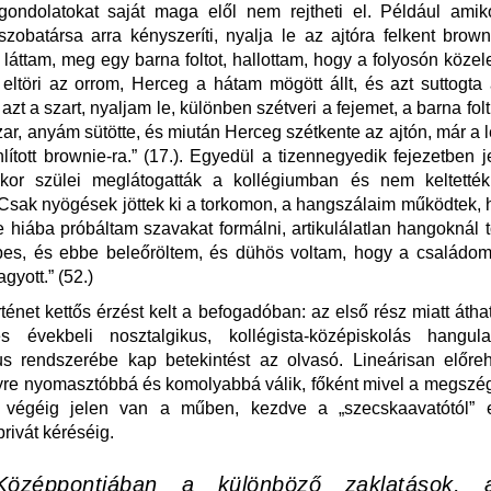
gondolatokat saját maga elől nem rejtheti el. Például amik
zobatársa arra kényszeríti, nyalja le az ajtóra felkent brown
 láttam, meg egy barna foltot, hallottam, hogy a folyosón közele
 eltöri az orrom, Herceg a hátam mögött állt, és azt suttogta
azt a szart, nyaljam le, különben szétveri a fejemet, a barna folt
szar, anyám sütötte, és miután Herceg szétkente az ajtón, már a
ított brownie-ra.” (17.). Egyedül a tizennegyedik fejezetben 
kor szülei meglátogatták a kollégiumban és nem keltették
„Csak nyögések jöttek ki a torkomon, a hangszálaim működtek, h
hiába próbáltam szavakat formálni, artikulálatlan hangoknál
pes, és ebbe beleőröltem, és dühös voltam, hogy a családom
agyott.” (52.)
ténet kettős érzést kelt a befogadóban: az első rész miatt áthat
es évekbeli nosztalgikus, kollégista-középiskolás hangul
kus rendszerébe kap betekintést az olvasó. Lineárisan előre
re nyomasztóbbá és komolyabbá válik, főként mivel a megszé
a végéig jelen van a műben, kezdve a „szecskaavatótól”
privát kéréséig.
Középpontjában a különböző zaklatások, 