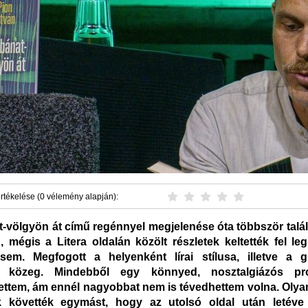
rtékelése (0 vélemény alapján):
-völgyön át című regénnyel megjelenése óta többször talá
n, mégis a Litera oldalán közölt részletek keltették fel le
sem. Megfogott a helyenként lírai stílusa, illetve a g
ta közeg. Mindebből egy könnyed, nosztalgiázós pró
ettem, ám ennél nagyobbat nem is tévedhettem volna. Oly
ok követték egymást, hogy az utolsó oldal után letéve 