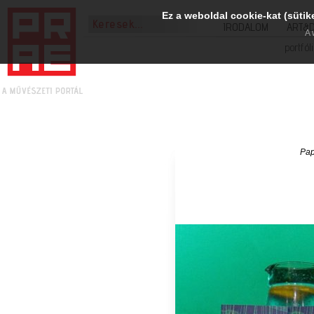
Ez a weboldal cookie-kat (sütik
IRODALOM
ART&
A 
portfól
Pap