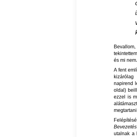
Bevallom, 
tekintette
és mi nem
A fent eml
kizárólag
napirend l
oldal) bei
ezzel is m
alátámasz
megtartani
Felépítésé
Bevezetés
utalnak a 