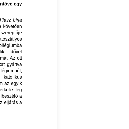
entővé egy
Atlasz bírja
) követően
őszereplője
atosztályos
ollégiumba
ik. Idővel
mát. Az ott
kat gyártva
llégiumból,
 katolikus
ám az egyik
ölcsileg
elbeszélő a
z eljárás a