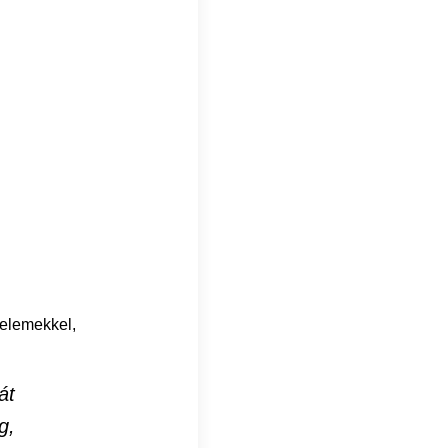
elemekkel,
át
g,