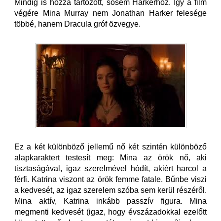
Mindig is hozzá tartozott, sosem Harkerhöz. Így a film
végére Mina Murray nem Jonathan Harker felesége
többé, hanem Dracula gróf özvegye.
Ez a két különböző jellemű nő két szintén különböző
alapkaraktert testesít meg: Mina az örök nő, aki
tisztaságával, igaz szerelmével hódít, akiért harcol a
férfi. Katrina viszont az örök femme fatale. Bűnbe viszi
a kedvesét, az igaz szerelem szóba sem kerül részéről.
Mina aktív, Katrina inkább passzív figura. Mina
megmenti kedvesét (igaz, hogy évszázadokkal ezelőtt