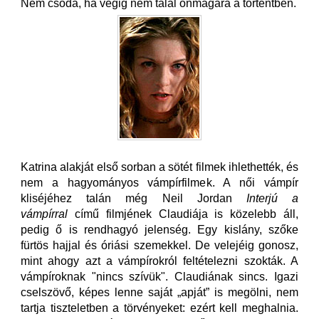
Nem csoda, ha végig nem talál önmagára a történtben.
Katrina alakját első sorban a sötét filmek ihlethették, és
nem a hagyományos vámpírfilmek. A női vámpír
kliséjéhez talán még Neil Jordan
Interjú a
vámpírral
című filmjének Claudiája is közelebb áll,
pedig ő is rendhagyó jelenség. Egy kislány, szőke
fürtös hajjal és óriási szemekkel. De velejéig gonosz,
mint ahogy azt a vámpírokról feltételezni szokták. A
vámpíroknak "nincs szívük". Claudiának sincs. Igazi
cselszövő, képes lenne saját „apját” is megölni, nem
tartja tiszteletben a törvényeket: ezért kell meghalnia.