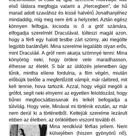
első látásra megfogja valami a „Hercegben”, de hű
marad adott szavához és kissé halvérű Jonathanjéhez
mindaddig, míg meg nem érti a helyzetet. Aztán egész
könnyen felfogja, kicsoda is ő a gróf számára,
elfogadja szerelmét Draculával, túlteszi magát azon,
hogy a férfi egy halott testbe zárt szörny, aki megölte
legjobb barátnőjét. Mina szerelme legalább olyan erős,
mint Draculáé. A gróf nem akarja szörnnyé tenni: Mina
könyörög neki, hogy örökre vele maradhasson,
élhesse az életét. S bár az üldözés jelenetben úgy
tűnik, mintha ellene fordulna, a film végén, miután
előbújik belőle a megfertőzött vámpír, már ráébred, mit
kell tennie, hova tartozik. Azzal, hogy végül megöli a
grófot, segít neki elnyerni az egyetlen feloldozást, hogy
bűnei megbocsáttassanak és lelkét befogadja a
túlvilág. Hogy vele, Minával mi történik ezután, az már
nem derül ki a történetből. Kettejük szerelme lezárult
ebben az életben, az öröklétben viszont tovább él.
Mina rendkívül férfias jellem. Nem
külsejében (hiszen gyönyörű nő),