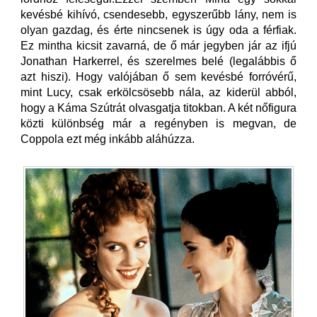
kevésbé kihívó, csendesebb, egyszerűbb lány, nem is
olyan gazdag, és érte nincsenek is úgy oda a férfiak.
Ez mintha kicsit zavarná, de ő már jegyben jár az ifjú
Jonathan Harkerrel, és szerelmes belé (legalábbis ő
azt hiszi). Hogy valójában ő sem kevésbé forróvérű,
mint Lucy, csak erkölcsösebb nála, az kiderül abból,
hogy a Káma Szútrát olvasgatja titokban. A két nőfigura
közti különbség már a regényben is megvan, de
Coppola ezt még inkább aláhúzza.