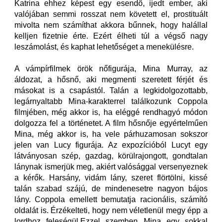
Katrina ehhez képest egy esendő, ijedt ember, aki
valójában semmi rosszat nem követett el, prostituált
mivolta nem számíthat akkora bűnnek, hogy halállal
kelljen fizetnie érte. Ezért élheti túl a végső nagy
leszámolást, és kaphat lehetőséget a menekülésre.
A vámpírfilmek örök nőfigurája, Mina Murray, az
áldozat, a hősnő, aki megmenti szeretett férjét és
másokat is a csapástól. Talán a legkidolgozottabb,
legárnyaltabb Mina-karakterrel találkozunk Coppola
filmjében, még akkor is, ha eléggé rendhagyó módon
dolgozza fel a történetet. A film hősnője egyértelműen
Mina, még akkor is, ha vele párhuzamosan sokszor
jelen van Lucy figurája. Az expozícióból Lucyt egy
látványosan szép, gazdag, körülrajongott, gondtalan
lánynak ismerjük meg, akiért valósággal versenyeznek
a kérők. Harsány, vidám lány, szeret flörtölni, kissé
talán szabad szájú, de mindenesetre nagyon bájos
lány. Coppola emellett bemutatja racionális, számító
oldalát is. Érzékelteti, hogy nem véletlenül megy épp a
lordhoz feleségül.Ezzel szemben Mina egy sokkal