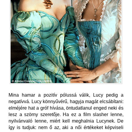
Mina hamar a pozitív pólussá válik, Lucy pedig a
negatívvá. Lucy könnyűvérű, hagyja magát elcsábítani:
elméjére hat a gróf hívása, öntudatlanul enged neki és
lesz a szörny szeretője. Ha ez a film slasher lenne,
nyilvánvaló lenne, miért kell meghalnia Lucynek. De
így is tudjuk: nem ő az, aki a női értékeket képviseli