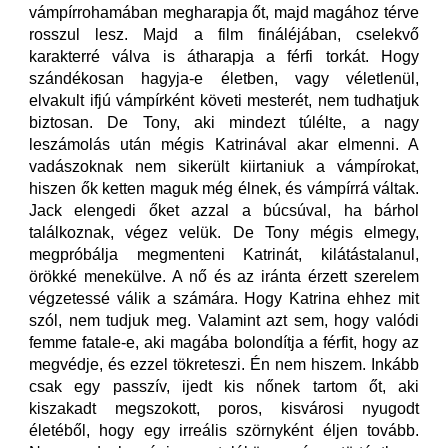
vámpírrohamában megharapja őt, majd magához térve
rosszul lesz. Majd a film fináléjában, cselekvő
karakterré válva is átharapja a férfi torkát. Hogy
szándékosan hagyja-e életben, vagy véletlenül,
elvakult ifjú vámpírként követi mesterét, nem tudhatjuk
biztosan. De Tony, aki mindezt túlélte, a nagy
leszámolás után mégis Katrinával akar elmenni. A
vadászoknak nem sikerült kiirtaniuk a vámpírokat,
hiszen ők ketten maguk még élnek, és vámpírrá váltak.
Jack elengedi őket azzal a búcsúval, ha bárhol
találkoznak, végez velük. De Tony mégis elmegy,
megpróbálja megmenteni Katrinát, kilátástalanul,
örökké menekülve. A nő és az iránta érzett szerelem
végzetessé válik a számára. Hogy Katrina ehhez mit
szól, nem tudjuk meg. Valamint azt sem, hogy valódi
femme fatale-e, aki magába bolondítja a férfit, hogy az
megvédje, és ezzel tökreteszi. Én nem hiszem. Inkább
csak egy passzív, ijedt kis nőnek tartom őt, aki
kiszakadt megszokott, poros, kisvárosi nyugodt
életéből, hogy egy irreális szörnyként éljen tovább.