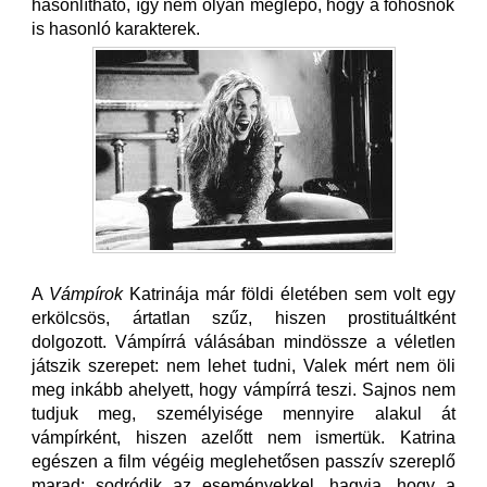
hasonlítható, így nem olyan meglepő, hogy a főhősnők
is hasonló karakterek.
A
Vámpírok
Katrinája már földi életében sem volt egy
erkölcsös, ártatlan szűz, hiszen prostituáltként
dolgozott. Vámpírrá válásában mindössze a véletlen
játszik szerepet: nem lehet tudni, Valek mért nem öli
meg inkább ahelyett, hogy vámpírrá teszi. Sajnos nem
tudjuk meg, személyisége mennyire alakul át
vámpírként, hiszen azelőtt nem ismertük. Katrina
egészen a film végéig meglehetősen passzív szereplő
marad: sodródik az eseményekkel, hagyja, hogy a