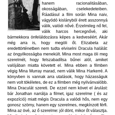
hanem racionalitásában,
okosságában, cselekedeteiben.
Ráadásul a film során Mina naiv,
vágyódó kislányból érett asszonnyá
válik, valódi nővé. Érzelmileg nő fel,
válik harcos hercegnővé, aki
bármekkora önfeláldozásra képes a kedveséért. Akár
még arra is, hogy megöli őt. Elizabeta az
eredettörténetben nem tudta elviselni Dracula halálát:
az öngyilkosságba menekült. Mina most maga öli meg
szerelmét, hogy felszabadítsa bűnei alól, amiket
valójában miatta követett el. Mina ebben a filmben
végig Mina Murray marad, nem válik Mina Harkerré. A
könyvben is vannak arra utalások, hogy házasságuk
nem volt tökéletes, de ez a filmben még nyilvánvalóbb.
Mina Draculát szereti. De ezzel nem követ el árulást:
bár Jonathan narrálja a filmet, igaz szerelme ( és az
expozíció) miatt mégis Dracula a valódi hős, nem egy
gonosz szörny, hanem egy szerelmes, megkínzott férfi.
Mina az övé, az ő szerelme: jól dönt, mikor őt választja.