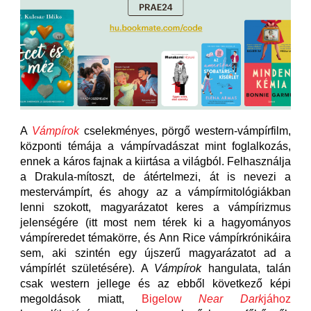
A
Vámpírok
cselekményes, pörgő western-vámpírfilm,
központi témája a vámpírvadászat mint foglalkozás,
ennek a káros fajnak a kiirtása a világból. Felhasználja
a Drakula-mítoszt, de átértelmezi, át is nevezi a
mestervámpírt, és ahogy az a vámpírmitológiákban
lenni szokott, magyarázatot keres a vámpírizmus
jelenségére (itt most nem térek ki a hagyományos
vámpíreredet témakörre, és Ann Rice vámpírkrónikáira
sem, aki szintén egy újszerű magyarázatot ad a
vámpírlét születésére). A
Vámpírok
hangulata, talán
csak western jellege és az ebből következő képi
megoldások miatt,
Bigelow
Near Dark
jához