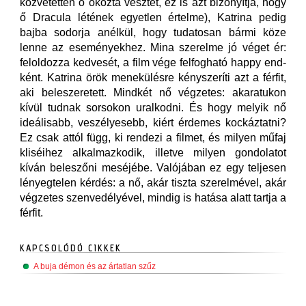
közvetetten ő okozta vesztét, ez is azt bizonyítja, hogy
ő Dracula létének egyetlen értelme), Katrina pedig
bajba sodorja anélkül, hogy tudatosan bármi köze
lenne az eseményekhez. Mina szerelme jó véget ér:
feloldozza kedvesét, a film vége felfogható happy end-
ként. Katrina örök menekülésre kényszeríti azt a férfit,
aki beleszeretett. Mindkét nő végzetes: akaratukon
kívül tudnak sorsokon uralkodni. És hogy melyik nő
ideálisabb, veszélyesebb, kiért érdemes kockáztatni?
Ez csak attól függ, ki rendezi a filmet, és milyen műfaj
kliséihez alkalmazkodik, illetve milyen gondolatot
kíván beleszőni meséjébe. Valójában ez egy teljesen
lényegtelen kérdés: a nő, akár tiszta szerelmével, akár
végzetes szenvedélyével, mindig is hatása alatt tartja a
férfit.
KAPCSOLÓDÓ CIKKEK
A buja démon és az ártatlan szűz