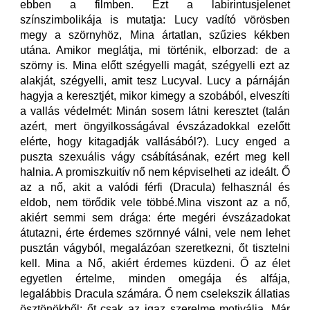
ebben a filmben. Ezt a labirintusjelenet
színszimbolikája is mutatja: Lucy vadító vörösben
megy a szörnyhöz, Mina ártatlan, szűzies kékben
utána. Amikor meglátja, mi történik, elborzad: de a
szörny is. Mina előtt szégyelli magát, szégyelli ezt az
alakját, szégyelli, amit tesz Lucyval. Lucy a párnáján
hagyja a keresztjét, mikor kimegy a szobából, elveszíti
a vallás védelmét: Minán sosem látni keresztet (talán
azért, mert öngyilkosságával évszázadokkal ezelőtt
elérte, hogy kitagadják vallásából?). Lucy enged a
puszta szexuális vágy csábításának, ezért meg kell
halnia. A promiszkuitív nő nem képviselheti az ideált. Ő
az a nő, akit a valódi férfi (Dracula) felhasznál és
eldob, nem törődik vele többé.Mina viszont az a nő,
akiért semmi sem drága: érte megéri évszázadokat
átutazni, érte érdemes szörnnyé válni, vele nem lehet
pusztán vágyból, megalázóan szeretkezni, őt tisztelni
kell. Mina a Nő, akiért érdemes küzdeni. Ő az élet
egyetlen értelme, minden omegája és alfája,
legalábbis Dracula számára. Ő nem cselekszik állatias
ösztönökből: őt csak az igaz szerelme motiválja. Már