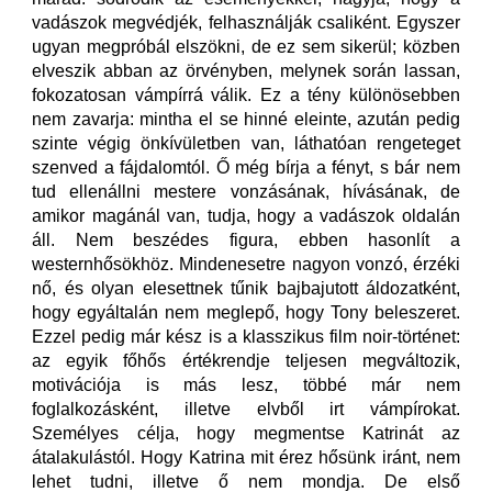
vadászok megvédjék, felhasználják csaliként. Egyszer
ugyan megpróbál elszökni, de ez sem sikerül; közben
elveszik abban az örvényben, melynek során lassan,
fokozatosan vámpírrá válik. Ez a tény különösebben
nem zavarja: mintha el se hinné eleinte, azután pedig
szinte végig önkívületben van, láthatóan rengeteget
szenved a fájdalomtól. Ő még bírja a fényt, s bár nem
tud ellenállni mestere vonzásának, hívásának, de
amikor magánál van, tudja, hogy a vadászok oldalán
áll. Nem beszédes figura, ebben hasonlít a
westernhősökhöz. Mindenesetre nagyon vonzó, érzéki
nő, és olyan elesettnek tűnik bajbajutott áldozatként,
hogy egyáltalán nem meglepő, hogy Tony beleszeret.
Ezzel pedig már kész is a klasszikus film noir-történet:
az egyik főhős értékrendje teljesen megváltozik,
motivációja is más lesz, többé már nem
foglalkozásként, illetve elvből irt vámpírokat.
Személyes célja, hogy megmentse Katrinát az
átalakulástól. Hogy Katrina mit érez hősünk iránt, nem
lehet tudni, illetve ő nem mondja. De első