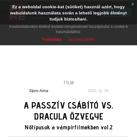
x
Ez a weboldal cookie-kat (sütiket) használ azért, hogy
PRAE.HU
×
TELEPÍTÉS
weboldalunk használata során a lehető legjobb élményt
Digital Evolution
Ingyenes - Google Play
tudjuk biztosítani.
A weboldalunkon történő további böngészéssel hozzájárulsz a cookie-k
használatához.
Folytatás
Tudj meg többet
FILM
Sípos Anna
2010. 11. 29.
A PASSZÍV CSÁBÍTÓ VS.
DRACULA ÖZVEGYE
Nőtípusok a vámpírfilmekben vol.2