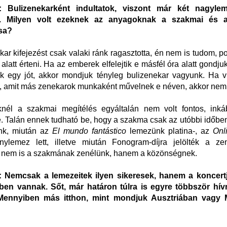
 Bulizenekarként indultatok, viszont már két nagylem
t. Milyen volt ezeknek az anyagoknak a szakmai és a
sa?
kar kifejezést csak valaki ránk ragasztotta, én nem is tudom, p
alatt érteni. Ha az emberek elfelejtik e másfél óra alatt gondju
k egy jót, akkor mondjuk tényleg bulizenekar vagyunk. Ha v
, amit más zenekarok munkaként művelnek e néven, akkor nem
nél a szakmai megítélés egyáltalán nem volt fontos, ink
 Talán ennek tudható be, hogy a szakma csak az utóbbi időben
ánk, miután az
El mundo fantástico
lemezünk platina-, az
Onl
nylemez lett, illetve miután Fonogram-díjra jelölték a ze
 nem is a szakmának zenélünk, hanem a közönségnek.
Nemcsak a lemezeitek ilyen sikeresek, hanem a koncertj
ben vannak. Sőt, már határon túlra is egyre többször hívn
. Mennyiben más itthon, mint mondjuk Ausztriában vagy 