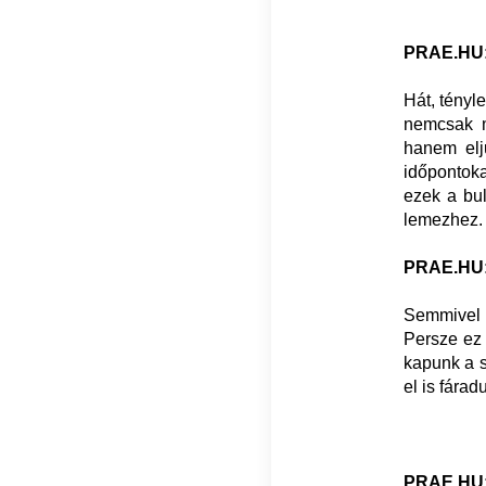
PRAE.HU: 
Hát, tényl
nemcsak m
hanem elj
időpontok
ezek a bul
lemezhez.
PRAE.HU: 
Semmivel 
Persze ez 
kapunk a s
el is fára
PRAE.HU: 