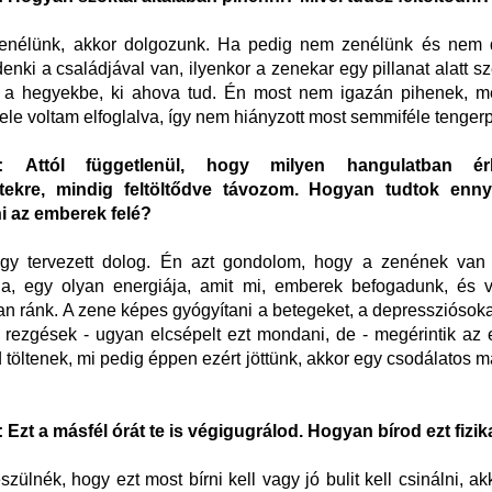
nélünk, akkor dolgozunk. Ha pedig nem zenélünk és nem 
enki a családjával van, ilyenkor a zenekar egy pillanat alatt s
, a hegyekbe, ki ahova tud. Én most nem igazán pihenek, m
 vele voltam elfoglalva, így nem hiányzott most semmiféle tengerp
: Attól függetlenül, hogy milyen hangulatban é
itekre, mindig feltöltődve távozom. Hogyan tudtok enny
ni az emberek felé?
y tervezett dolog. Én azt gondolom, hogy a zenének van
ga, egy olyan energiája, amit mi, emberek befogadunk, és 
an ránk. A zene képes gyógyítani a betegeket, a depressziósoka
 rezgések - ugyan elcsépelt ezt mondani, de - megérintik az
 töltenek, mi pedig éppen ezért jöttünk, akkor egy csodálatos m
.
zt a másfél órát te is végigugrálod. Hogyan bírod ezt fizik
szülnék, hogy ezt most bírni kell vagy jó bulit kell csinálni, ak