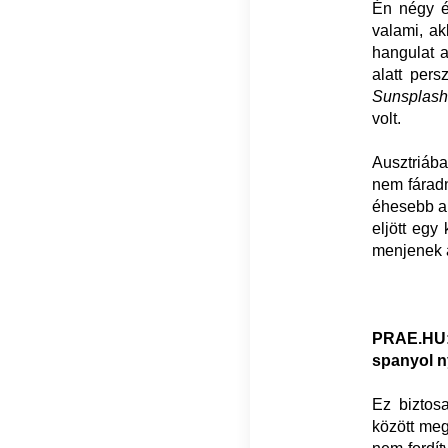
Én négy év
valami, ak
hangulat a
alatt per
Sunsplash
volt.
Ausztriába
nem fáradn
éhesebb ar
eljött egy
menjenek 
PRAE.HU: 
spanyol n
Ez biztos
között meg