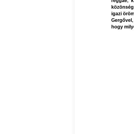
reggae, k
közönség
igazi örö
Gergővel, 
hogy mily