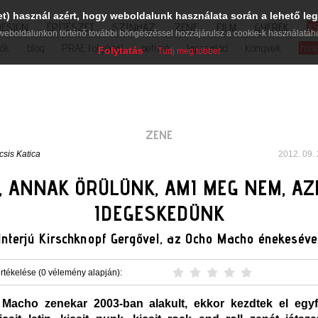
et) használ azért, hogy weboldalunk használata során a lehető leg
DESIGN
ÉPÍTÉSZET
SZÍNHÁZ
ZENE
FILM
GYEREK
K
weboldalunkon történő további böngészéssel hozzájárulsz a cookie-k használatáh
iók
blog
PRAE folyóirat
petíció
lapcsalád
könyvek
hírl
Folytatás
Tudj meg többet
ZENE
csis Katica
2012. 09. 
, ANNAK ÖRÜLÜNK, AMI MEG NEM, A
IDEGESKEDÜNK
Interjú Kirschknopf Gergővel, az Ocho Macho énekeséve
rtékelése (0 vélemény alapján):
acho zenekar 2003-ban alakult, ekkor kezdtek el egyfa