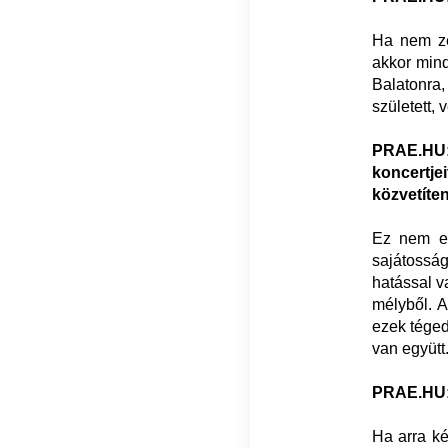
Ha nem ze
akkor mind
Balatonra
született,
PRAE.HU
koncertje
közvetíte
Ez nem eg
sajátossá
hatással v
mélyből. A
ezek téged
van együtt
PRAE.HU: E
Ha arra ké