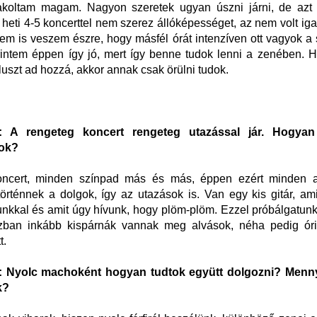
koltam magam. Nagyon szeretek ugyan úszni járni, de azt
 heti 4-5 koncerttel nem szerez állóképességet, az nem volt iga
em is veszem észre, hogy másfél órát intenzíven ott vagyok a
intem éppen így jó, mert így benne tudok lenni a zenében. H
uszt ad hozzá, akkor annak csak örülni tudok.
 A rengeteg koncert rengeteg utazással jár. Hogyan
ok?
ncert, minden színpad más és más, éppen ezért minden 
rténnek a dolgok, így az utazások is. Van egy kis gitár, am
nkkal és amit úgy hívunk, hogy plöm-plöm. Ezzel próbálgatunk
ban inkább kispárnák vannak meg alvások, néha pedig óriá
t.
 Nyolc machoként hogyan tudtok együtt dolgozni? Mennyi
k?