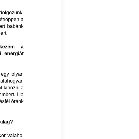
dolgozunk,
zétröppen a
ert babánk
art.
rkezem a
i energiát
 egy olyan
valahogyan
t kihozni a
 embert. Ha
ásfél óránk
ailag?
kor valahol