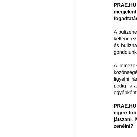
PRAE.HU:
megjelen
fogadtatá
A bulizene
kellene ez 
és bulizna
gondolunk
A lemezek
közönségé.
figyelni r
pedig ara
egyébként
PRAE.HU: 
egyre töb
játszani
zenélni?