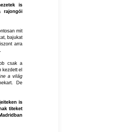
ezetek is
 rajongói
ontosan mit
kat, bajukat
iszont arra
.
ább csak a
 kezdett el
ine a világ
nekart. De
eiteken is
ak titeket
Madridban