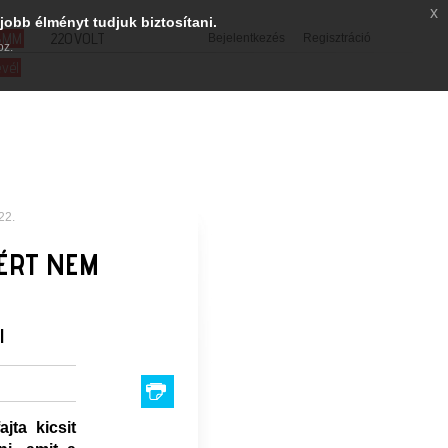
x
jobb élményt tudjuk biztosítani.
SMM
220VOLT
Bejelentkezés
Regisztráció
oz.
evél
22.
ZÉRT NEM
l
jta kicsit