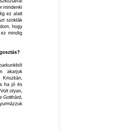
szköztárral
or mindenki
ig ez alatt
azt szokták
ndom, hogy
 ez mindig
egosztás?
rparkunkból
m akarjuk
risztián,
és ha jó és
Volt olyan,
e Gotthárd,
 gyurmázzuk