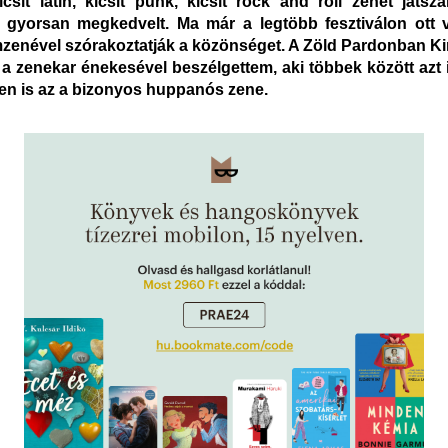
icsit latin, kicsit punk, kicsit rock and roll zenét játsza
 gyorsan megkedvelt. Ma már a legtöbb fesztiválon ott 
mzenével szórakoztatják a közönséget. A Zöld Pardonban K
a zenekar énekesével beszélgettem, aki többek között azt i
en is az a bizonyos huppanós zene.