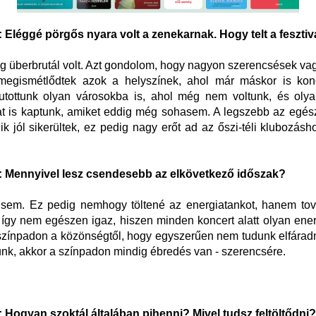
Eléggé pörgős nyara volt a zenekarnak. Hogy telt a feszti
eg überbrutál volt. Azt gondolom, hogy nagyon szerencsések va
egismétlődtek azok a helyszínek, ahol már máskor is konc
utottunk olyan városokba is, ahol még nem voltunk, és olya
at is kaptunk, amiket eddig még sohasem. A legszebb az egés
ik jól sikerültek, ez pedig nagy erőt ad az őszi-téli klubozásh
Mennyivel lesz csendesebb az elkövetkező időszak?
sem. Ez pedig nemhogy töltené az energiatankot, hanem tová
így nem egészen igaz, hiszen minden koncert alatt olyan en
zínpadon a közönségtől, hogy egyszerűen nem tudunk elfárad
dunk, akkor a színpadon mindig ébredés van - szerencsére.
Hogyan szoktál általában pihenni? Mivel tudsz feltöltődni?