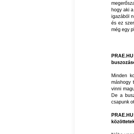
megerősza
hogy aki a
igazából n
és ez szer
még egy pl
PRAE.HU:
buszozás
Minden ko
máshogy tö
vinni magu
De a busz
csapunk ot
PRAE.HU:
közöttete