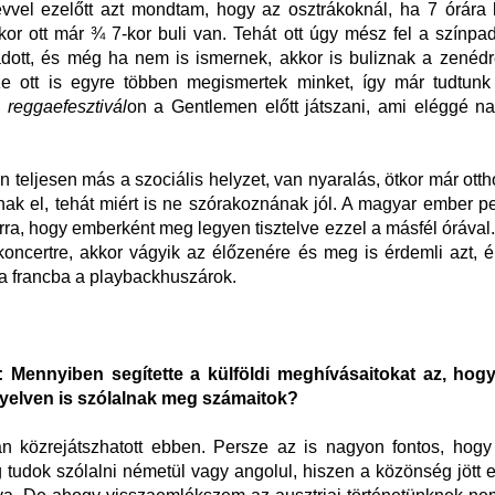
vel ezelőtt azt mondtam, hogy az osztrákoknál, ha 7 órára 
kor ott már ¾ 7-kor buli van. Tehát ott úgy mész fel a színpa
dott, és még ha nem is ismernek, akkor is buliznak a zenéd
sze ott is egyre többen megismertek minket, így már tudtun
 reggaefesztivál
on a Gentlemen előtt játszani, ami eléggé n
n teljesen más a szociális helyzet, van nyaralás, ötkor már ott
ak el, tehát miért is ne szórakoznának jól. A magyar ember p
ra, hogy emberként meg legyen tisztelve ezzel a másfél órával
 koncertre, akkor vágyik az élőzenére és meg is érdemli azt, 
a francba a playbackhuszárok.
Mennyiben segítette a külföldi meghívásaitokat az, hog
yelven is szólalnak meg számaitok?
an közrejátszhatott ebben. Persze az is nagyon fontos, hog
 tudok szólalni németül vagy angolul, hiszen a közönség jött e