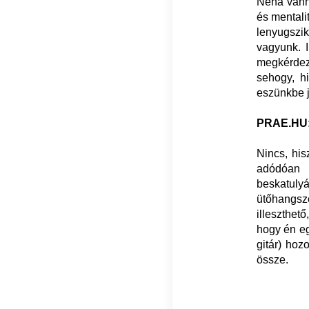
Néha vanna
és mentali
lenyugszik
vagyunk. I
megkérdez
sehogy, h
eszünkbe j
PRAE.HU: 
Nincs, his
adódóan 
beskatul
ütőhangsze
illeszthet
hogy én eg
gitár) hoz
össze.