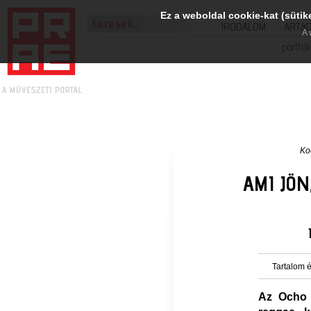
Ez a weboldal cookie-kat (sütik
IRODALOM
ART&
A 
portfól
Ko
AMI JÖN
Tartalom é
Az Ocho M