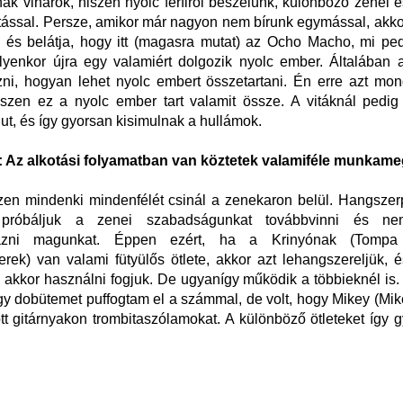
k viharok, hiszen nyolc férfiról beszélünk, különböző zenei e
tással. Persze, amikor már nagyon nem bírunk egymással, akk
 és belátja, hogy itt (magasra mutat) az Ocho Macho, mi ped
lyenkor újra egy valamiért dolgozik nyolc ember. Általában 
ni, hogyan lehet nyolc embert összetartani. Én erre azt mo
iszen ez a nyolc ember tart valamit össze. A vitáknál pedig
ut, és így gyorsan kisimulnak a hullámok.
Az alkotási folyamatban van köztetek valamiféle munkam
zen mindenki mindenfélét csinál a zenekaron belül. Hangsze
próbáljuk a zenei szabadságunkat továbbvinni és ne
yázni magunkat. Éppen ezért, ha a Krinyónak (Tompa K
rek) van valami fütyülős ötlete, akkor azt lehangszereljük, 
ő, akkor használni fogjuk. De ugyanígy működik a többieknél is. 
y dobütemet puffogtam el a számmal, de volt, hogy Mikey (Mik
ott gitárnyakon trombitaszólamokat. A különböző ötleteket így