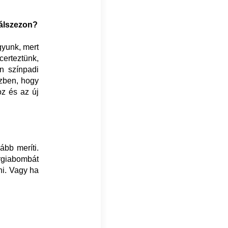
válszezon?
gyunk, mert
erteztünk,
n színpadi
zben, hogy
oz és az új
bb meríti.
ergiabombát
ni. Vagy ha