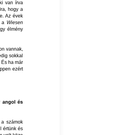
ki van írva
dra, hogy a
re. Az évek
k a
Wiesen
agy élmény
hon vannak,
edig sokkal
. És ha már
éppen ezért
y angol és
y a számok
l értünk és