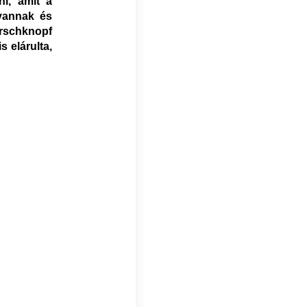
ni, amit a
vannak és
irschknopf
s elárulta,