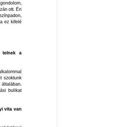
 gondolom,
zán ott. Én
 színpadon,
a ez kifelé
 telnek a
alkalommal
it szoktunk
 általában.
si bulikat
 vita van