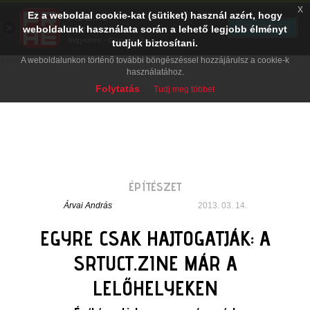
x
Ez a weboldal cookie-kat (sütiket) használ azért, hogy
PRAE.HU
×
TELEPÍTÉS
weboldalunk használata során a lehető legjobb élményt
Digital Evolution
Ingyenes - Google Play
tudjuk biztosítani.
A weboldalunkon történő további böngészéssel hozzájárulsz a cookie-k
használatához.
Folytatás
Tudj meg többet
ÉPÍTÉSZET
Árvai András
2013. 03. 14.
EGYRE CSAK HAJTOGATJÁK: A
SRTUCT.ZINE MÁR A
LELŐHELYEKEN