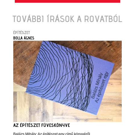
TOVÁBBI ÍRÁSOK A ROVATBÓL
ÉPÍTÉSZET
BOLLA ÁGNES
AZ ÉPÍTÉSZET FÜVESKÖNYVE
Balázs Mihály: Az építészet egy című könyvéről