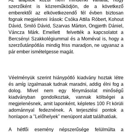
szerzőként is közreműködjön, de a következő
emberektől az elkövetkezendő fél évben biztosan
fognak megjelenni írások: Csóka Attila Róbert, Kohout
Dávid, Smiló Dávid, Szarvas Márton, Ongjerth Dániel,
Váncza Márk. Emellett felvették a kapcsolatot a
Bercsényi Szakkolégiummal és a Moméval is, hogy a
szerzőutánpótlás mindig friss maradjon, ne ugyanaz a
pár ember ismételgesse magát.
Véelményük szerint hiánypótló kiadvány hoztak létre
és amíg izgalmasak tudnak maradni, addig élni fog a
dolog. Mivel nem egy fénymásolat minőségű
kiadványban gondolkoztak, vannak költségei a
megjelenésnek, amit laponként, képletes 100 Ft körüli
adománnyal fedeznének. A terjesztési pontok a
honlapon a "Lelőhelyek" menüpont alatt találhatóak.
A hétfői esemény népszerűsége felülmúlta a