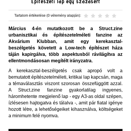
Építészeti lap egy százasért
Tartalom értékelése (0 vélemény alapján):
Március 4-én mutatkozott be a Struct.zine
urbanisztikai és építészetelméleti fanzine az
Akvárium Klubban, amit egy kerekasztal-
beszélgetés követett a Low-tech építészet háza
táján kapirgálva, több aspektusból rávilágítva az
ellentmondásosan megítélt irányzatra.
A kerekasztal-beszélgetés csak apropó volt a
bemutatott építészetelméleti, kritikai lap kapcsán, maga
a témaválasztás viszont szorosan összefüggött azzal.
A Struct.zine fanzine gyakorlatilag ingyenes,
háromhetente megjelenő lap - egy A3-as oldal szépen,
ízlésesen hajtogatva és tálalva -, amit pár fiatal igénye
hozott létre, a lehetőségeiket kihasználva, költségeket
a minimum felé nyomva.