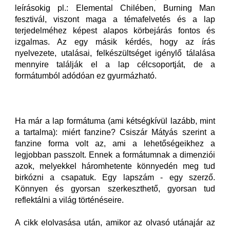
leírásokig pl.: Elemental Chilében, Burning Man
fesztivál, viszont maga a témafelvetés és a lap
terjedelméhez képest alapos körbejárás fontos és
izgalmas. Az egy másik kérdés, hogy az írás
nyelvezete, utalásai, felkészültséget igénylő tálalása
mennyire találják el a lap célcsoportját, de a
formátumból adódóan ez gyurmázható.
Ha már a lap formátuma (ami kétségkívül lazább, mint
a tartalma): miért fanzine? Csiszár Mátyás szerint a
fanzine forma volt az, ami a lehetőségeikhez a
legjobban passzolt. Ennek a formátumnak a dimenziói
azok, melyekkel háromhetente könnyedén meg tud
birkózni a csapatuk. Egy lapszám - egy szerző.
Könnyen és gyorsan szerkeszthető, gyorsan tud
reflektálni a világ történéseire.
A cikk elolvasása után, amikor az olvasó utánajár az