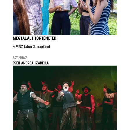
MEGTALÁLT TÖRTÉNETEK
A FISZ-tábor 3. napjáról
SZÍNHÁZ
CSEH ANDREA IZABELLA