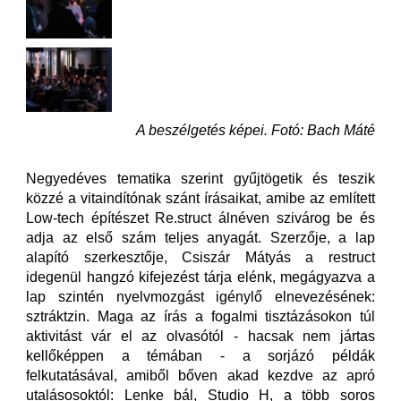
A beszélgetés képei. Fotó: Bach Máté
Negyedéves tematika szerint gyűjtögetik és teszik
közzé a vitaindítónak szánt írásaikat, amibe az említett
Low-tech építészet Re.struct álnéven szivárog be és
adja az első szám teljes anyagát. Szerzője, a lap
alapító szerkesztője, Csiszár Mátyás a restruct
idegenül hangzó kifejezést tárja elénk, megágyazva a
lap szintén nyelvmozgást igénylő elnevezésének:
sztráktzin. Maga az írás a fogalmi tisztázásokon túl
aktivitást vár el az olvasótól - hacsak nem jártas
kellőképpen a témában - a sorjázó példák
felkutatásával, amiből bőven akad kezdve az apró
utalásosoktól: Lenke bál, Studio H, a több soros