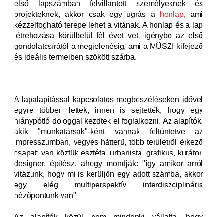
első lapszámban felvillantott személyeknek és
projekteknek, akkor csak egy ugrás a
honlap
, ami
kézzelfogható terepe lehet a vitának. A honlap és a lap
létrehozása körülbelül fél évet vett igénybe az első
gondolatcsírától a megjelenésig, ami a MÜSZI kifejező
és ideális termeiben szökött szárba.
A lapalapítással kapcsolatos megbeszéléseken idővel
egyre többen lettek, innen is sejtették, hogy egy
hiánypótló dologgal kezdtek el foglalkozni. Az alapítók,
akik "munkatársak"-ként vannak feltüntetve az
impresszumban, vegyes hátterű, több területről érkező
csapat: van köztük esztéta, urbanista, grafikus, kurátor,
designer, építész, ahogy mondják: "így amikor arról
vitázunk, hogy mi is kerüljön egy adott számba, akkor
egy elég multiperspektív interdiszciplináris
nézőpontunk van".
Az alapítók közül nem mindenki vállalta, hogy