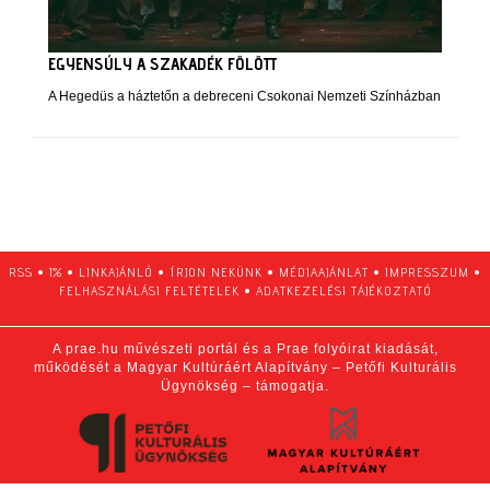
EGYENSÚLY A SZAKADÉK FÖLÖTT
A Hegedüs a háztetőn a debreceni Csokonai Nemzeti Színházban
RSS
•
1%
•
LINKAJÁNLÓ
•
ÍRJON NEKÜNK
•
MÉDIAAJÁNLAT
•
IMPRESSZUM
•
FELHASZNÁLÁSI FELTÉTELEK
•
ADATKEZELÉSI TÁJÉKOZTATÓ
A prae.hu művészeti portál és a Prae folyóirat kiadását,
működését a Magyar Kultúráért Alapítvány – Petőfi Kulturális
Ügynökség – támogatja.