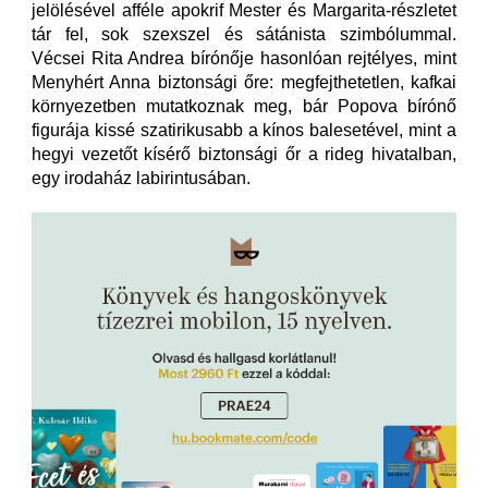
jelölésével afféle apokrif Mester és Margarita-részletet
tár fel, sok szexszel és sátánista szimbólummal.
Vécsei Rita Andrea bírónője hasonlóan rejtélyes, mint
Menyhért Anna biztonsági őre: megfejthetetlen, kafkai
környezetben mutatkoznak meg, bár Popova bírónő
figurája kissé szatirikusabb a kínos balesetével, mint a
hegyi vezetőt kísérő biztonsági őr a rideg hivatalban,
egy irodaház labirintusában.