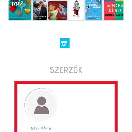
SZERZŐK
-- NAGY MÁRTA --