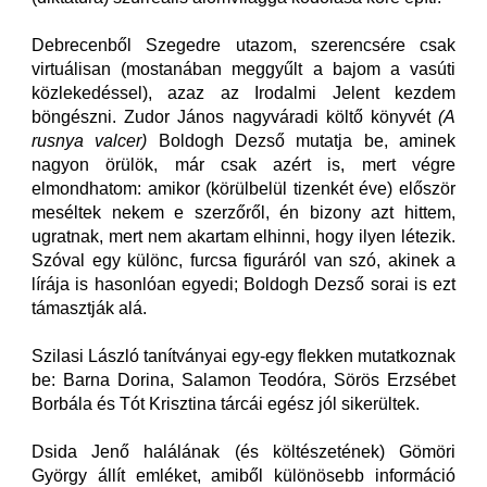
Debrecenből Szegedre utazom, szerencsére csak
virtuálisan (mostanában meggyűlt a bajom a vasúti
közlekedéssel), azaz az Irodalmi Jelent kezdem
böngészni. Zudor János nagyváradi költő könyvét
(A
rusnya valcer)
Boldogh Dezső mutatja be, aminek
nagyon örülök, már csak azért is, mert végre
elmondhatom: amikor (körülbelül tizenkét éve) először
meséltek nekem e szerzőről, én bizony azt hittem,
ugratnak, mert nem akartam elhinni, hogy ilyen létezik.
Szóval egy különc, furcsa figuráról van szó, akinek a
lírája is hasonlóan egyedi; Boldogh Dezső sorai is ezt
támasztják alá.
Szilasi László tanítványai egy-egy flekken mutatkoznak
be: Barna Dorina, Salamon Teodóra, Sörös Erzsébet
Borbála és Tót Krisztina tárcái egész jól sikerültek.
Dsida Jenő halálának (és költészetének) Gömöri
György állít emléket, amiből különösebb információ