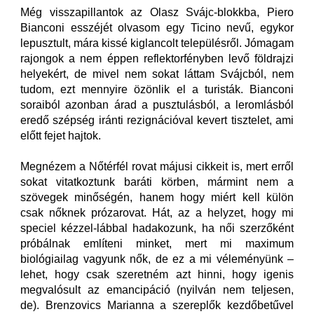
Még visszapillantok az Olasz Svájc-blokkba, Piero
Bianconi esszéjét olvasom egy Ticino nevű, egykor
lepusztult, mára kissé kiglancolt településről. Jómagam
rajongok a nem éppen reflektorfényben levő földrajzi
helyekért, de mivel nem sokat láttam Svájcból, nem
tudom, ezt mennyire özönlik el a turisták. Bianconi
soraiból azonban árad a pusztulásból, a leromlásból
eredő szépség iránti rezignációval kevert tisztelet, ami
előtt fejet hajtok.
Megnézem a Nőtérfél rovat májusi cikkeit is, mert erről
sokat vitatkoztunk baráti körben, mármint nem a
szövegek minőségén, hanem hogy miért kell külön
csak nőknek prózarovat. Hát, az a helyzet, hogy mi
speciel kézzel-lábbal hadakozunk, ha női szerzőként
próbálnak említeni minket, mert mi maximum
biológiailag vagyunk nők, de ez a mi véleményünk –
lehet, hogy csak szeretném azt hinni, hogy igenis
megvalósult az emancipáció (nyilván nem teljesen,
de). Brenzovics Marianna a szereplők kezdőbetűvel