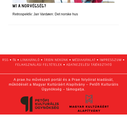
MI A NORVÉGSÉG?
Retrospektív: Jan Vardøen: Det norske hus
RSS
•
1%
•
LINKAJÁNLÓ
•
ÍRJON NEKÜNK
•
MÉDIAAJÁNLAT
•
IMPRESSZUM
•
FELHASZNÁLÁSI FELTÉTELEK
•
ADATKEZELÉSI TÁJÉKOZTATÓ
A prae.hu művészeti portál és a Prae folyóirat kiadását,
működését a Magyar Kultúráért Alapítvány – Petőfi Kulturális
Ügynökség – támogatja.