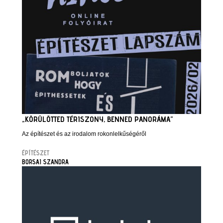
„KÖRÜLÖTTED TÉRISZONY, BENNED PANORÁMA”
Az építészet és az irodalom rokonlelkűségéről
ÉPÍTÉSZET
BORSAI SZANDRA