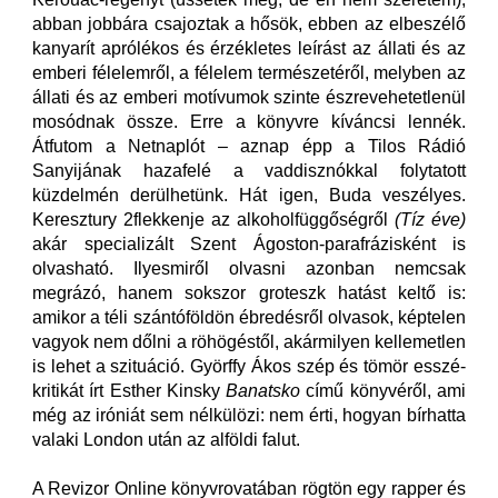
abban jobbára csajoztak a hősök, ebben az elbeszélő
kanyarít aprólékos és érzékletes leírást az állati és az
emberi félelemről, a félelem természetéről, melyben az
állati és az emberi motívumok szinte észrevehetetlenül
mosódnak össze. Erre a könyvre kíváncsi lennék.
Átfutom a Netnaplót – aznap épp a Tilos Rádió
Sanyijának hazafelé a vaddisznókkal folytatott
küzdelmén derülhetünk. Hát igen, Buda veszélyes.
Keresztury 2flekkenje az alkoholfüggőségről
(Tíz éve)
akár specializált Szent Ágoston-parafrázisként is
olvasható. Ilyesmiről olvasni azonban nemcsak
megrázó, hanem sokszor groteszk hatást keltő is:
amikor a téli szántóföldön ébredésről olvasok, képtelen
vagyok nem dőlni a röhögéstől, akármilyen kellemetlen
is lehet a szituáció. Györffy Ákos szép és tömör esszé-
kritikát írt Esther Kinsky
Banatsko
című könyvéről, ami
még az iróniát sem nélkülözi: nem érti, hogyan bírhatta
valaki London után az alföldi falut.
A Revizor Online könyvrovatában rögtön egy rapper és