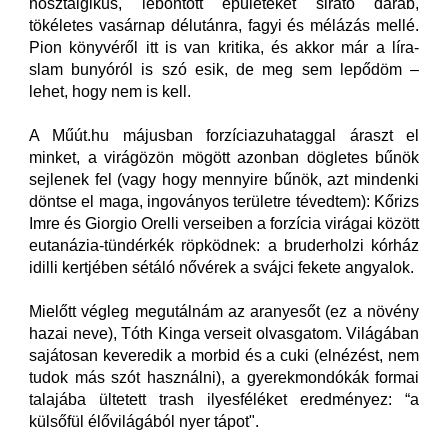
nosztalgikus, lebontott épületeket sirató darab,
tökéletes vasárnap délutánra, fagyi és mélázás mellé.
Pion könyvéről itt is van kritika, és akkor már a líra-
slam bunyóról is szó esik, de meg sem lepődöm –
lehet, hogy nem is kell.
A Műút.hu májusban forzíciazuhataggal áraszt el
minket, a virágözön mögött azonban dögletes bűnök
sejlenek fel (vagy hogy mennyire bűnök, azt mindenki
döntse el maga, ingoványos területre tévedtem): Kőrizs
Imre és Giorgio Orelli verseiben a forzícia virágai között
eutanázia-tündérkék röpködnek: a bruderholzi kórház
idilli kertjében sétáló nővérek a svájci fekete angyalok.
Mielőtt végleg megutálnám az aranyesőt (ez a növény
hazai neve), Tóth Kinga verseit olvasgatom. Világában
sajátosan keveredik a morbid és a cuki (elnézést, nem
tudok más szót használni), a gyerekmondókák formai
talajába ültetett trash ilyesféléket eredményez: “a
külsőfül élővilágából nyer tápot".