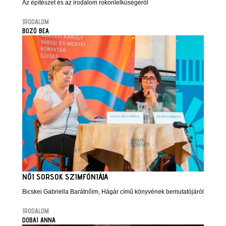
Az építészet és az irodalom rokonlelkűségéről
IRODALOM
BOZÓ BEA
NŐI SORSOK SZIMFÓNIÁJA
Bicskei Gabriella Barátnőim, Hágár című könyvének bemutatójáról
IRODALOM
DOBAI ANNA