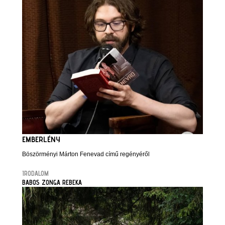
EMBERLÉNY
Böszörményi Márton Fenevad című regényéről
IRODALOM
BABOS ZONGA REBEKA