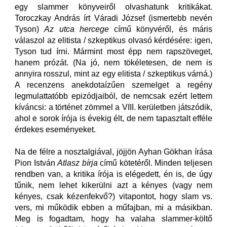
egy slammer könyveiről olvashatunk kritikákat.
Toroczkay András írt Váradi József (ismertebb nevén
Tyson)
Az utca hercege
című könyvéről, és máris
válaszol az elitista / szkeptikus olvasó kérdésére: igen,
Tyson tud írni. Mármint most épp nem rapszöveget,
hanem prózát. (Na jó, nem tökéletesen, de nem is
annyira rosszul, mint az egy elitista / szkeptikus várná.)
A recenzens anekdotaízűen szemelget a regény
legmulattatóbb epizódjaiból, de nemcsak ezért lettem
kíváncsi: a történet zömmel a VIII. kerületben játszódik,
ahol e sorok írója is évekig élt, de nem tapasztalt efféle
érdekes eseményeket.
Na de félre a nosztalgiával, jöjjön Ayhan Gökhan írása
Pion István
Atlasz bírja
című kötetéről. Minden teljesen
rendben van, a kritika írója is elégedett, én is, de úgy
tűnik, nem lehet kikerülni azt a kényes (vagy nem
kényes, csak kézenfekvő?) vitapontot, hogy slam vs.
vers, mi működik ebben a műfajban, mi a másikban.
Meg is fogadtam, hogy ha valaha slammer-költő