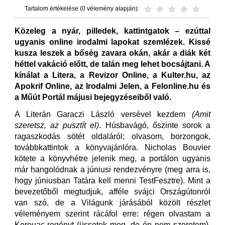
Tartalom értékelése (0 vélemény alapján):
Közeleg a nyár, pilledek, kattintgatok – ezúttal
ugyanis online irodalmi lapokat szemlézek. Kissé
kusza leszek a bőség zavara okán, akár a diák két
héttel vakáció előtt, de talán meg lehet bocsájtani. A
kínálat a Litera, a Revizor Online, a Kulter.hu, az
Apokrif Online, az Irodalmi Jelen, a Felonline.hu és
a Műút Portál májusi bejegyzéseiből való.
A Literán Garaczi László versével kezdem
(Amit
szeretsz, az pusztít el)
. Húsbavágó, őszinte sorok a
ragaszkodás sötét oldaláról; olvasom, borzongok,
továbbkattintok a könyvajánlóra. Nicholas Bouvier
kötete a könyvhétre jelenik meg, a portálon ugyanis
már hangolódnak a júniusi rendezvényre (meg arra is,
hogy júniusban Tatára kell menni TestFesztre). Mint a
bevezetőből megtudjuk, afféle svájci Országútonról
van szó, de a Világunk járásából közölt részlet
véleményem szerint rácáfol erre: régen olvastam a
Kerouac-regényt (üssetek meg, de én nem szeretem),