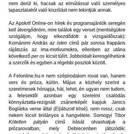
nem derül ki, hacsak az elmúlással való személyes
tapasztalatról való kiszólást nem tekintjük annak.
Az Apokrif Online-on hírek és programajánlók seregén
kell átvergődnöm, mire találok egy verset (mentségükre
szolgáljon, hogy elkezdődött a vizsgaidőszak):
Komáromi András
az isten
című pár sorosa frappáns
rájátszás az ima-motívumokra, ellenben az utána
következő
per os
kicsit túlírt. Jobboldalt keresgélhetünk
a szerzők és egyben a régebbi posztok között.
A Felonline.hu-n nem szépirodalom rovat van, hanem
vers és próza, külön. Május a közhely szerint a
szerelmesek hónapja, hát, lehet, én ugyan nem tudom,
a felesektől azonban egy szerelmi csalódás
könnyáztatta-rezignált zsánerképét kapjuk Janics
Boglárka verse által
(Eljátszott klisé),
nem rossz, csak
nekem kicsit tinilányos a hangvétele. Somogyi Tibor
Kötetlen pályán
című írását olvashatjuk a
prózarovatban, mely Debrecenben játszódik: