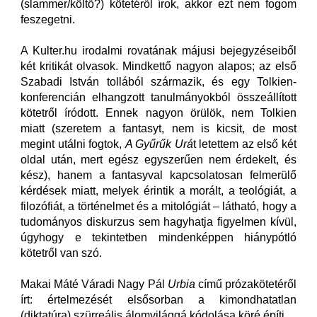
(slammer/költő?) kötetéről írok, akkor ezt nem fogom
feszegetni.
A Kulter.hu irodalmi rovatának májusi bejegyzéseiből
két kritikát olvasok. Mindkettő nagyon alapos; az első
Szabadi István tollából származik, és egy Tolkien-
konferencián elhangzott tanulmányokból összeállított
kötetről íródott. Ennek nagyon örülök, nem Tolkien
miatt (szeretem a fantasyt, nem is kicsit, de most
megint utálni fogtok,
A Gyűrűk Urá
t letettem az első két
oldal után, mert egész egyszerűen nem érdekelt, és
kész), hanem a fantasyval kapcsolatosan felmerülő
kérdések miatt, melyek érintik a morált, a teológiát, a
filozófiát, a történelmet és a mitológiát – látható, hogy a
tudományos diskurzus sem hagyhatja figyelmen kívül,
úgyhogy e tekintetben mindenképpen hiánypótló
kötetről van szó.
Makai Máté Váradi Nagy Pál
Urbia
című prózakötetéről
írt: értelmezését elsősorban a kimondhatatlan
(diktatúra) szürreális álomvilággá kódolása köré építi.