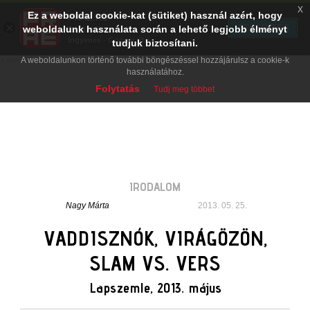
x
Ez a weboldal cookie-kat (sütiket) használ azért, hogy
PRAE.HU
×
TELEPÍTÉS
weboldalunk használata során a lehető legjobb élményt
Digital Evolution
Ingyenes - Google Play
tudjuk biztosítani.
A weboldalunkon történő további böngészéssel hozzájárulsz a cookie-k
használatához.
Folytatás
Tudj meg többet
IRODALOM
Nagy Márta
2013. 05. 25.
VADDISZNÓK, VIRÁGÖZÖN,
SLAM VS. VERS
Lapszemle, 2013. május