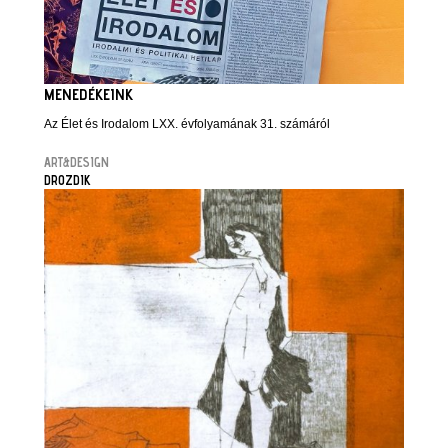
MENEDÉKEINK
Az Élet és Irodalom LXX. évfolyamának 31. számáról
ART&DESIGN
DROZDIK