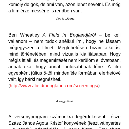
komoly dolgok, de ami van, azon lehet nevetni. És még
a film érzelmessége is rendben van.
Viva la Liberta
Ben Wheatley
A Field in Englandjáról
– be kell
vallanom – nem tudok anélkül írni, hogy ne lássam
mégegyszer a filmet. Meglehetősen bizarr alkotás,
mind történetében, mind vizuális kiállításában. Hogy
mégis itt áll, és megemlítését nem kerülöm el óvatosan,
annak oka, hogy annál fontosabbnak tűnik. A film
egyébként július 5-től mindenféle formában elérhetővé
vált, így bárki megnézheti.
(
http://www.afieldinengland.com/screenings/
)
A nagy füzet
A versenyprogram számunkra legérdekesebb része
Szász János Agota Kristof könyvének (fesztiválnyertes