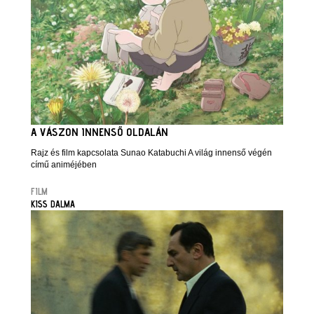
A VÁSZON INNENSŐ OLDALÁN
Rajz és film kapcsolata Sunao Katabuchi A világ innenső végén
című animéjében
FILM
KISS DALMA