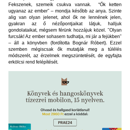
Fekszenek, szemeik csukva vannak. “Ők ketten
ugyanaz az ember" – mondja később az anya. Szinte
alig van olyan jelenet, ahol ők ne lennének jelen,
gyakran az ő nézőpontjaikat látjuk, halljuk
gondolataikat, mégsem férünk hozzájuk közel. "Olyan
furcsák! Az ember sohasem tudhatja, mi jár a fejükben"
– áll a könyvben (fordította Bognár Róbert). Ezzel
szemben mégiscsak ők mutatják meg a túlélés
módszerét, az érzelmek megszüntetését, de egyfajta
erkölcsi rend felépítését.