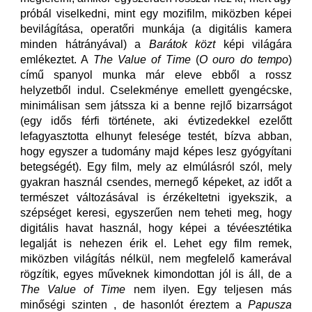
próbál viselkedni, mint egy mozifilm, miközben képei
bevilágítása, operatőri munkája (a digitális kamera
minden hátrányával) a
Barátok közt
képi világára
emlékeztet. A
The Value of Time
(
O ouro do tempo
)
című spanyol munka már eleve ebből a rossz
helyzetből indul. Cselekménye emellett gyengécske,
minimálisan sem játssza ki a benne rejlő bizarrságot
(egy idős férfi története, aki évtizedekkel ezelőtt
lefagyasztotta elhunyt felesége testét, bízva abban,
hogy egyszer a tudomány majd képes lesz gyógyítani
betegségét). Egy film, mely az elmúlásról szól, mely
gyakran használ csendes, mernegő képeket, az időt a
természet változásával is érzékeltetni igyekszik, a
szépséget keresi, egyszerűen nem teheti meg, hogy
digitális havat használ, hogy képei a tévéesztétika
legalját is nehezen érik el. Lehet egy film remek,
miközben világítás nélkül, nem megfelelő kamerával
rögzítik, egyes műveknek kimondottan jól is áll, de a
The Value of Time
nem ilyen. Egy teljesen más
minőségi szinten , de hasonlót éreztem a
Papusza