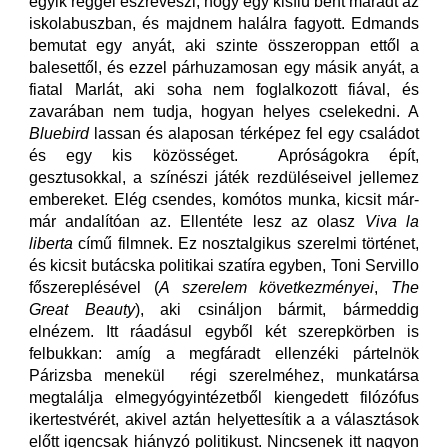
egyik reggel észreveszi, hogy egy kisfiú bent maradt az
iskolabuszban, és majdnem halálra fagyott. Edmands
bemutat egy anyát, aki szinte összeroppan ettől a
balesettől, és ezzel párhuzamosan egy másik anyát, a
fiatal Marlát, aki soha nem foglalkozott fiával, és
zavarában nem tudja, hogyan helyes cselekedni. A
Bluebird
lassan és alaposan térképez fel egy családot
és egy kis közösséget. Apróságokra épít,
gesztusokkal, a színészi játék rezdüléseivel jellemez
embereket. Elég csendes, komótos munka, kicsit már-
már andalítóan az. Ellentéte lesz az olasz
Viva la
liberta
című filmnek. Ez nosztalgikus szerelmi történet,
és kicsit butácska politikai szatíra egyben, Toni Servillo
főszereplésével (
A szerelem következményei
,
The
Great Beauty
), aki csináljon bármit, bármeddig
elnézem. Itt ráadásul egyből két szerepkörben is
felbukkan: amíg a megfáradt ellenzéki pártelnök
Párizsba menekül régi szerelméhez, munkatársa
megtalálja elmegyógyintézetből kiengedett filózófus
ikertestvérét, akivel aztán helyettesítik a a választások
előtt igencsak hiányzó politikust. Nincsenek itt nagyon