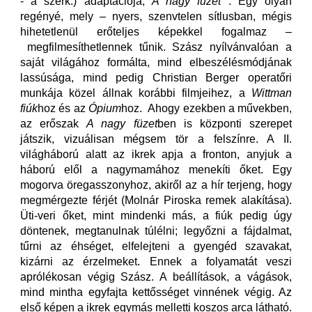
- a szerk.) adaptációja,
A nagy füzet
. Egy olyan
regényé, mely – nyers, szenvtelen sítlusban, mégis
hihetetlenül erőteljes képekkel fogalmaz –
megfilmesíthetlennek tűnik. Szász nyílvánvalóan a
saját világához formálta, mind elbeszélésmódjának
lassúsága, mind pedig Christian Berger operatőri
munkája közel állnak korábbi filmjeihez, a
Wittman
fiúk
hoz és az
Ópium
hoz. Ahogy ezekben a művekben,
az erőszak
A nagy füzet
ben is központi szerepet
játszik, vizuálisan mégsem tör a felszínre. A II.
világháború alatt az ikrek apja a fronton, anyjuk a
háború elől a nagymamához menekíti őket. Egy
mogorva öregasszonyhoz, akiről az a hír terjeng, hogy
megmérgezte férjét (Molnár Piroska remek alakítása).
Üti-veri őket, mint mindenki más, a fiúk pedig úgy
döntenek, megtanulnak túlélni; legyőzni a fájdalmat,
tűrni az éhséget, elfelejteni a gyengéd szavakat,
kizárni az érzelmeket. Ennek a folyamatát veszi
aprólékosan végig Szász. A beállítások, a vágások,
mind mintha egyfajta kettősséget vinnének végig. Az
első képen a ikrek egymás melletti koszos arca látható.