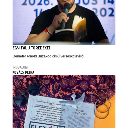
EGY FALU TÖREDÉKEI
Demeter Arnold Búzaköd című verseskötetéről
IRODALOM
KOVÁCS PETRA