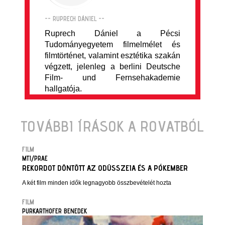
-- RUPRECH DÁNIEL --
Ruprech Dániel a Pécsi
Tudományegyetem filmelmélet és
filmtörténet, valamint esztétika szakán
végzett, jelenleg a berlini Deutsche
Film- und Fernsehakademie
hallgatója.
TOVÁBBI ÍRÁSOK A ROVATBÓL
FILM
MTI/PRAE
REKORDOT DÖNTÖTT AZ ODÜSSZEIA ÉS A PÓKEMBER
A két film minden idők legnagyobb összbevételét hozta
FILM
PURKARTHOFER BENEDEK