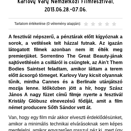
Karlovy Vary Nemzetközi Filmfesztivál,
2013.06.28.-07.06.
Tartalom értékelése (0 vélemény alapján):
A fesztivál népszerű, a pénztárak előtt kígyóznak a
sorok, a vetítések telt házzal futnak. Az igazán
látogatott filmek azonban nem itt élték meg
premierjüket. Sorrentino The Great Beauty-jának
sajtóvetítésén a csilláról is csüngtek, az Ain’t Them
Bodies Saintset feladtam, amikor láttam a terem
előtt ácsorgó tömeget. Karlovy Vary kicsit olyannak
tűnik, mintha Cannes és a Berlinale utánjátszó
mozija lenne. Időközben jött a hír, hogy Szász
János A nagy füzet című filmje nyerte a fesztivál
Kristály Glóbusz elnevezésű fődíját, amit a film
német producere Sőth Sándor vett át.
Van, hogy egy film már akkor elveszti érdeklődésünket,
amikor a minimális technikai elvárásoknak sem képes
megfelelni, amikor egyszerűen rosszul néz ki, mert úgy