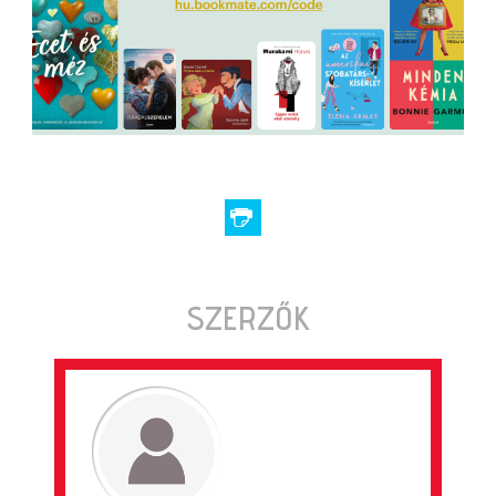
SZERZŐK