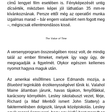
című lengyel film esetében is. Fényképezését untig
dícsérték, miközben képei jól láthatóan 35 mm-re
kívánkoznának. Persze ettől még az operatőri munka
izgalmas marad – bár engem valamiért nem fogott meg
–, mégiscsak ellentmondásos kissé.
The Value of Time
A versenyprogram összeségében rossz volt, de mindig
talál az ember filmeket, melyek így vagy úgy, de
megragadják a figyelmét. Olykor egészen kellemes
nyomot hagyva maguk után.
Az amerikai elsőfilmes Lance Edmands mozija, a
Bluebird
leginkább érzékenysségével tűnik ki. Valahol
Maine államban járunk, havas tájakon, fenyőfákkal,
karácsony környékén. Lesley iskolabuszt vezet, férje,
Richard (a
Mad Men
ből ismert John Slattery) a
fakitermelésben dolgozik, lányuk középiskolás. Lesley