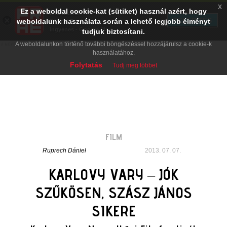
x
Ez a weboldal cookie-kat (sütiket) használ azért, hogy
PRAE.HU
×
TELEPÍTÉS
weboldalunk használata során a lehető legjobb élményt
Digital Evolution
Ingyenes - Google Play
tudjuk biztosítani.
A weboldalunkon történő további böngészéssel hozzájárulsz a cookie-k
használatához.
Folytatás
Tudj meg többet
FILM
Ruprech Dániel
2013. 07. 07.
KARLOVY VARY – JÓK
SZŰKÖSEN, SZÁSZ JÁNOS
SIKERE