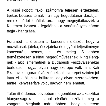
A kissé kopott, fakó, számomra teljesen érdektelen,
tipikus bécsies témák - a nagy hegedűtanár darabja -
remek módot kínáltak arra, hogy megnyilatkozzék a
Kelemen kvartett - legalábbis a vonósnégyes három
tagja - hangzása.
Furamód itt éreztem a koncerten először, hogy a
muzsikusok játéka, összjátéka és egyéni teljesítménye
koncentrált, nemes, telt és meleg. S ebben
természetesen a kínai hegedűművésznek, Ning Feng-
nek - akit ismerhetnek a Budapesti Fesztiválzenekar
bérletesei - ugyanolyan nagy szerepe volt, mint Kati
Skanavi zongoraművésznőnek, aki szerepét szintén jól
látta el - jól, hisz brillírozni egy olyan szerepkörben,
amire "kényszerítve volt", nagyon nem lehetett.
Talán itt érdemes bővebben megemlíteni az akusztikai
hiányosságokat: itt, ahol elsőként szólalt meg a
zongora. Megírták már többen, hogy a terem