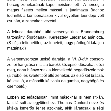
herceg zenekarának kapellmeistere lett . A herceg a
magas fizetés mellett mással is jutalmazta Bachot:
tudniillik a komponáláson kívül egyetlen teendője volt
csupán, a zeneakart vezetni.
A féltucat darabból álló versenyciklust Brandenburg
tartomány őrgrófjának, Keresztély Lajosnak ajánlotta.
(S célja feltehetőleg az lehetett, hogy pártfogót találjon
magának.)
A versenysorozat utolsó darabja, a
VI. B-dúr
consort-
zenei hangzása miatt a barokk középső időszakát idézi
meg, noha hiányoznak a kiemelkedő hegedűszólamok
(a trióból és kvártettből álló zenekar, az első két brácsa,
két cselló, a második két viola da gamba, nagybőgő és
csembaló.)
Ebben az előadásban, mint másoknál is nem ritkán,
lant társult az együtteshez. Thomas Dunford neve és
játéka ismerős lehet azoknak, akik járatosak a régi