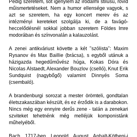
Pedig szeretem, sőt igénylem az irodalmi stílusú, rövid
műismertetéseket. Nem a humor ellensége vagyok, s
azt se szeretem, ha egy koncert merev és az
intézményi kereteket szolgálja ki, de a favágó-
heccelődésnél sokkal jobban szeretem Földes Imre
modorában és színvonalán a kalauzolást.
A zenei antikváriust követte a két "szólista": Maxim
Rysanov és Max Baillie (brácsa), s egyből utánuk a
házigazda hegedűművész húga, Kokas Dóra és
Nicolas Alstaedt, Alexander Bouzlov (cselló), Knut Erik
Sundquist (nagybőgő) valamint Dinnyés Soma
(csembaló).
A brandenburgi sorozat a mester örömteli, gondtalan
életszakaszában készült, és ez érződik is a darabokon.
Nincs még egy ennyire derűs zene - talán a zenekari
szviteket tehetnénk még melléjük komponistánk
műhelyéből.
Bach 1717-ben Leopold August Anhalt-Kötheni-i