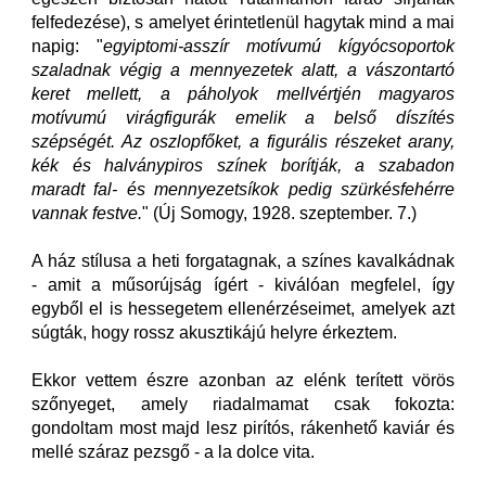
felfedezése), s amelyet érintetlenül hagytak mind a mai
napig: "
egyiptomi-asszír motívumú kígyócsoportok
szaladnak végig a mennyezetek alatt, a vászontartó
keret mellett, a páholyok mellvértjén magyaros
motívumú virágfigurák emelik a belső díszítés
szépségét. Az oszlopfőket, a figurális részeket arany,
kék és halványpiros színek borítják, a szabadon
maradt fal- és mennyezetsíkok pedig szürkésfehérre
vannak festve.
" (Új Somogy, 1928. szeptember. 7.)
A ház stílusa a heti forgatagnak, a színes kavalkádnak
- amit a műsorújság ígért - kiválóan megfelel, így
egyből el is hessegetem ellenérzéseimet, amelyek azt
súgták, hogy rossz akusztikájú helyre érkeztem.
Ekkor vettem észre azonban az elénk terített vörös
szőnyeget, amely riadalmamat csak fokozta:
gondoltam most majd lesz pirítós, rákenhető kaviár és
mellé száraz pezsgő - a la dolce vita.