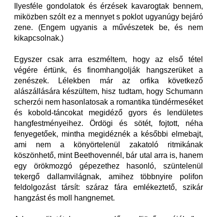
Ilyesféle gondolatok és érzések kavarogtak bennem,
miközben szólt ez a mennyet s poklot ugyanúgy bejáró
zene. (Engem ugyanis a művészetek be, és nem
kikapcsolnak.)
Egyszer csak arra eszméltem, hogy az első tétel
végére értünk, és finomhangolják hangszerüket a
zenészek. Lélekben már az orfika következő
alászállására készültem, hisz tudtam, hogy Schumann
scherzói nem hasonlatosak a romantika tündérmeséket
és kobold-táncokat megidéző gyors és lendületes
hangfestményeihez. Ördögi és sötét, fojtott, néha
fenyegetőek, mintha megidéznék a későbbi elmebajt,
ami nem a könyörtelenül zakatoló ritmikának
köszönhető, mint Beethovennél, bár utal arra is, hanem
egy örökmozgó gépezethez hasonló, szüntelenül
tekergő dallamvilágnak, amihez többnyire polifon
feldolgozást társít: száraz fára emlékeztető, szikár
hangzást és moll hangnemet.