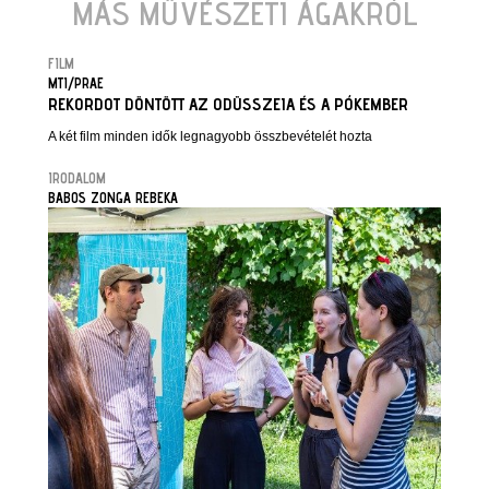
MÁS MŰVÉSZETI ÁGAKRÓL
FILM
MTI/PRAE
REKORDOT DÖNTÖTT AZ ODÜSSZEIA ÉS A PÓKEMBER
A két film minden idők legnagyobb összbevételét hozta
IRODALOM
BABOS ZONGA REBEKA