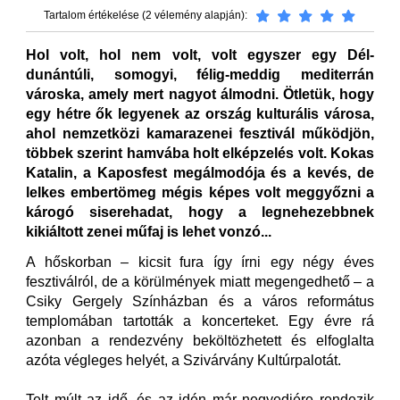
Tartalom értékelése (2 vélemény alapján):
Hol volt, hol nem volt, volt egyszer egy Dél-
dunántúli, somogyi, félig-meddig mediterrán
városka, amely mert nagyot álmodni. Ötletük, hogy
egy hétre ők legyenek az ország kulturális városa,
ahol nemzetközi kamarazenei fesztivál működjön,
többek szerint hamvába holt elképzelés volt. Kokas
Katalin, a Kaposfest megálmodója és a kevés, de
lelkes embertömeg mégis képes volt meggyőzni a
károgó siserehadat, hogy a legnehezebbnek
kikiáltott zenei műfaj is lehet vonzó...
A hőskorban – kicsit fura így írni egy négy éves
fesztiválról, de a körülmények miatt megengedhető – a
Csiky Gergely Színházban és a város református
templomában tartották a koncerteket. Egy évre rá
azonban a rendezvény beköltözhetett és elfoglalta
azóta végleges helyét, a Szivárvány Kultúrpalotát.
Telt múlt az idő, és az idén már negyedjére rendezik