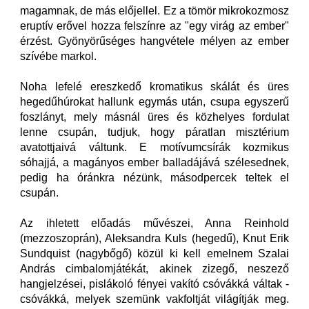
magamnak, de más előjellel. Ez a tömör mikrokozmosz
eruptív erővel hozza felszínre az "egy virág az ember"
érzést. Gyönyörűséges hangvétele mélyen az ember
szívébe markol.
Noha lefelé ereszkedő kromatikus skálát és üres
hegedűhúrokat hallunk egymás után, csupa egyszerű
foszlányt, mely másnál üres és közhelyes fordulat
lenne csupán, tudjuk, hogy páratlan misztérium
avatottjaivá váltunk. E motívumcsírák kozmikus
sóhajjá, a magányos ember balladájává szélesednek,
pedig ha óránkra nézünk, másodpercek teltek el
csupán.
Az ihletett előadás művészei, Anna Reinhold
(mezzoszoprán), Aleksandra Kuls (hegedű), Knut Erik
Sundquist (nagybőgő) közül ki kell emelnem Szalai
András cimbalomjátékát, akinek zizegő, neszező
hangjelzései, pislákoló fényei vakító csóvákká váltak -
csóvákká, melyek szemünk vakfoltját világítják meg.