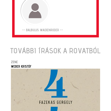
-- BALBULUS WACKENRODER --
TOVÁBBI ÍRÁSOK A ROVATBÓL
ZENE
WEBER KRISTÓF