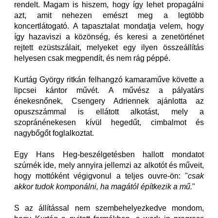
rendelt. Magam is hiszem, hogy így lehet propagálni
azt, amit nehezen emészt meg a legtöbb
koncertlátogató. A tapasztalat mondatja velem, hogy
így hazaviszi a közönség, és keresi a zenetörténet
rejtett ezüstszálait, melyeket egy ilyen összeállítás
helyesen csak megpendít, és nem rág péppé.
Kurtág György ritkán felhangzó kamaraműve követte a
lipcsei kántor művét. A művész a pályatárs
énekesnőnek, Csengery Adriennek ajánlotta az
opuszszámmal is ellátott alkotást, mely a
szopránénekesen kívül hegedűt, cimbalmot és
nagybőgőt foglalkoztat.
Egy Hans Heg-beszélgetésben hallott mondatot
szúrnék ide, mely annyira jellemzi az alkotót és műveit,
hogy mottóként végigvonul a teljes ouvre-ön: "
csak
akkor tudok komponálni, ha magától építkezik a mű.
"
S az állítással nem szembehelyezkedve mondom,