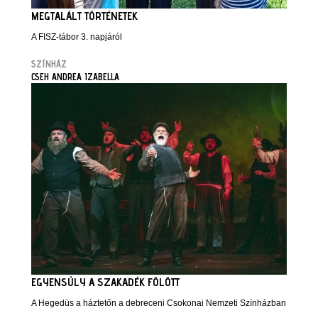
MEGTALÁLT TÖRTÉNETEK
A FISZ-tábor 3. napjáról
SZÍNHÁZ
CSEH ANDREA IZABELLA
EGYENSÚLY A SZAKADÉK FÖLÖTT
A Hegedüs a háztetőn a debreceni Csokonai Nemzeti Színházban