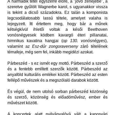
A harmadik tétel egyszerre előre, a "jövő zenéjébe", a
szeretve gyűlölt Wagnerbe karol, s ugyanakkor vissza
is tekint a dicső századokra. Ez talán a komponista
legcsodálatosabb lassú tétele, amelyet valaha is
lejegyzett. Itt értettem meg, hogy bár a műnek
kétségkívül ihletői voltak a késői Beethoven
vonósnégyesek ködben kavargó éteri pillanatai,
himnikus kavatina hangjai (
op 130. vonósnégyes
),
valamint az
Esz-dúr zongoraverseny
záró tételének
témafeje, még sem fel, inkább megidézi azokat.
Párbeszéd - s ez ismét egy mottó. Párbeszéd a szerző
és a fentebb említett szerzők között. Párbeszéd az
anyaföld kulturális emlékei között. Párbeszéd az esten
fellépő művészek és a megszólaló darabok között.
És végül, de nem utolsó sorban párbeszéd közönség
és szerző, közönség és előadóművész, ember és
művészet között.
A koncertek alatt nyilvánvalóvá vált a kaposvári