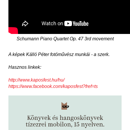
Schumann Piano Quartet Op. 47 3rd movement
A képek Kálló Péter fotóművész munkái - a szerk.
Hasznos linkek:
http://www.kaposfest.hu/hu/
https://www.facebook.com/kaposfest?fref=ts