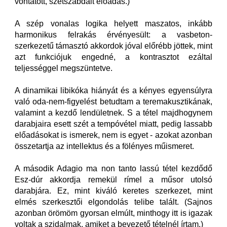
vontatott, szétszabdalt előadás.)
A szép vonalas logika helyett maszatos, inkább
harmonikus felrakás érvényesült: a vasbeton-
szerkezetű támasztó akkordok jóval előrébb jöttek, mint
azt funkciójuk engedné, a kontrasztot ezáltal
teljességgel megszüntetve.
A dinamikai libikóka hiányát és a kényes egyensúlyra
való oda-nem-figyelést betudtam a teremakusztikának,
valamint a kezdő lendületnek. S a tétel majdhogynem
darabjaira esett szét a tempóvétel miatt, pedig lassabb
előadásokat is ismerek, nem is egyet - azokat azonban
összetartja az intellektus és a fölényes műismeret.
A második Adagio ma non tanto lassú tétel kezdődő
Esz-dúr akkordja remekül rímel a műsor utolsó
darabjára. Ez, mint kiváló keretes szerkezet, mint
elmés szerkesztői elgondolás telibe talált. (Sajnos
azonban örömöm gyorsan elmúlt, minthogy itt is igazak
voltak a szidalmak, amiket a bevezető tételnél írtam.)