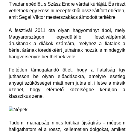
Tivadar ebédlőt, s Szász Endre várdai kúriáját. És részt
vehetnek egy Rossini receptekből összeállított ebéden,
amit Segal Viktor mesterszakács álmodott terítékre.
A fesztivál 2011 óta olyan hagyományt ápol, mely
Magyarországon egyedülálló: fesztiválpárnát
árusítanak a diákok számára, melyhez a fiatalok a
bérlet árának töredékéért juthatnak hozzá, s mindegyik
hangversenyre beülhetnek vele.
Feltétlen támogatandó ötlet, hogy a fiatalság így
juthasson be olyan előadásokra, amelyre esetleg
anyagi szűkösségei miatt nem jutna el, illetve a másik
üzenet, hogy elérhető közelségbe kerüljön a
klasszikus zene.
Tudom, manapság nincs kritikai újságírás - mégsem
hallgathatom el a rossz, kellemetlen dolgokat, amiket