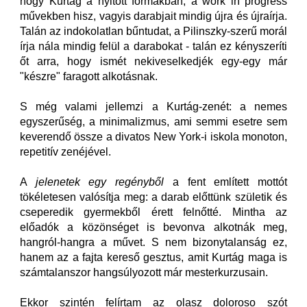
hogy Kurtág a nyitott formákban, a work in progress
művekben hisz, vagyis darabjait mindig újra és újraírja.
Talán az indokolatlan bűntudat, a Pilinszky-szerű morál
írja nála mindig felül a darabokat - talán ez kényszeríti
őt arra, hogy ismét nekiveselkedjék egy-egy már
"készre" faragott alkotásnak.
S még valami jellemzi a Kurtág-zenét: a nemes
egyszerűség, a minimalizmus, ami semmi esetre sem
keverendő össze a divatos New York-i iskola monoton,
repetitív zenéjével.
A
jelenetek egy regényből
a fent említett mottót
tökéletesen valósítja meg: a darab előttünk születik és
cseperedik gyermekből érett felnőtté. Mintha az
előadók a közönséget is bevonva alkotnák meg,
hangról-hangra a művet. S nem bizonytalanság ez,
hanem az a fajta kereső gesztus, amit Kurtág maga is
számtalanszor hangsúlyozott már mesterkurzusain.
Ekkor szintén felírtam az olasz doloroso szót