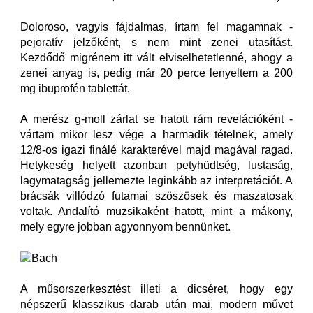
Doloroso, vagyis fájdalmas, írtam fel magamnak -
pejoratív jelzőként, s nem mint zenei utasítást.
Kezdődő migrénem itt vált elviselhetetlenné, ahogy a
zenei anyag is, pedig már 20 perce lenyeltem a 200
mg ibuprofén tablettát.
A merész g-moll zárlat se hatott rám revelációként -
vártam mikor lesz vége a harmadik tételnek, amely
12/8-os igazi finálé karakterével majd magával ragad.
Hetykeség helyett azonban petyhüdtség, lustaság,
lagymatagság jellemezte leginkább az interpretációt. A
brácsák villódzó futamai szöszösek és maszatosak
voltak. Andalító muzsikaként hatott, mint a mákony,
mely egyre jobban agyonnyom bennünket.
A műsorszerkesztést illeti a dicséret, hogy egy
népszerű klasszikus darab után mai, modern művet