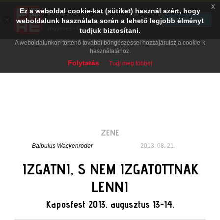
x
Ez a weboldal cookie-kat (sütiket) használ azért, hogy
PRAE.HU
×
TELEPÍTÉS
weboldalunk használata során a lehető legjobb élményt
Digital Evolution
Ingyenes - Google Play
tudjuk biztosítani.
A weboldalunkon történő további böngészéssel hozzájárulsz a cookie-k
használatához.
Folytatás
Tudj meg többet
ZENE
Balbulus Wackenroder
2013. 08. 21.
IZGATNI, S NEM IZGATOTTNAK
LENNI
Kaposfest 2013. augusztus 13-14.