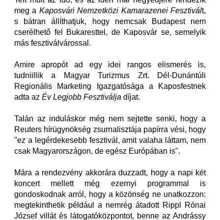
meg a
Kaposvári Nemzetközi Kamarazenei Fesztivál
t,
s bátran állíthatjuk, hogy nemcsak Budapest nem
cserélhető fel Bukaresttel, de Kaposvár se, semelyik
más fesztiválvárossal.
Amire apropót ad egy idei rangos elismerés is,
tudniillik a Magyar Turizmus Zrt. Dél-Dunántúli
Regionális Marketing Igazgatósága a Kaposfestnek
adta az
Év Legjobb Fesztiválja
díjat.
Talán az induláskor még nem sejtette senki, hogy a
Reuters hírügynökség zsurnalisztája papírra vési, hogy
"ez a legérdekesebb fesztivál, amit valaha láttam, nem
csak Magyarországon, de egész Európában is".
Mára a rendezvény akkorára duzzadt, hogy a napi két
koncert mellett még ezernyi programmal is
gondoskodnak arról, hogy a közönség ne unatkozzon:
megtekinthetik például a nemrég átadott Rippl Rónai
József villát és látogatóközpontot, benne az Andrássy