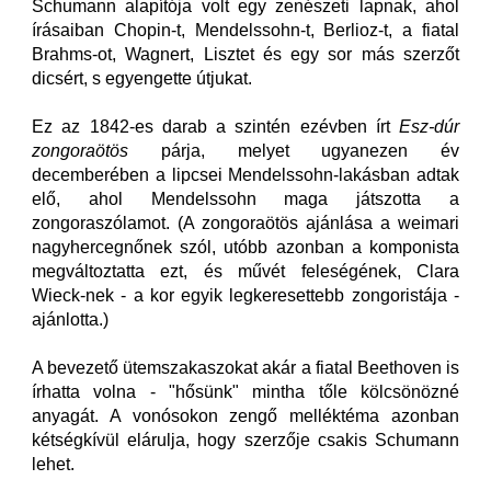
Schumann alapítója volt egy zenészeti lapnak, ahol
írásaiban Chopin-t, Mendelssohn-t, Berlioz-t, a fiatal
Brahms-ot, Wagnert, Lisztet és egy sor más szerzőt
dicsért, s egyengette útjukat.
Ez az 1842-es darab a szintén ezévben írt
Esz-dúr
zongoraötös
párja, melyet ugyanezen év
decemberében a lipcsei Mendelssohn-lakásban adtak
elő, ahol Mendelssohn maga játszotta a
zongoraszólamot. (A zongoraötös ajánlása a weimari
nagyhercegnőnek szól, utóbb azonban a komponista
megváltoztatta ezt, és művét feleségének, Clara
Wieck-nek - a kor egyik legkeresettebb zongoristája -
ajánlotta.)
A bevezető ütemszakaszokat akár a fiatal Beethoven is
írhatta volna - "hősünk" mintha tőle kölcsönözné
anyagát. A vonósokon zengő melléktéma azonban
kétségkívül elárulja, hogy szerzője csakis Schumann
lehet.