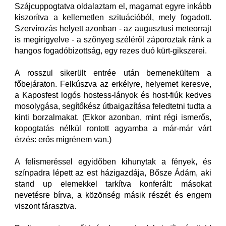
Szájcuppogtatva oldalaztam el, magamat egyre inkább
kiszorítva a kellemetlen szituációból, mely fogadott.
Szervírozás helyett azonban - az augusztusi meteorrajt
is megirigyelve - a szőnyeg széléről záporoztak ránk a
hangos fogadóbizottság, egy rezes duó kürt-gikszerei.
A rosszul sikerült entrée után bemenekültem a
főbejáraton. Felkúszva az erkélyre, helyemet keresve,
a Kaposfest logós hostess-lányok és host-fiúk kedves
mosolygása, segítőkész útbaigazítása feledtetni tudta a
kinti borzalmakat. (Ekkor azonban, mint régi ismerős,
kopogtatás nélkül rontott agyamba a már-már várt
érzés: erős migrénem van.)
A felismeréssel egyidőben kihunytak a fények, és
színpadra lépett az est házigazdája, Bősze Ádám, aki
stand up elemekkel tarkítva konferált: másokat
nevetésre bírva, a közönség másik részét és engem
viszont fárasztva.