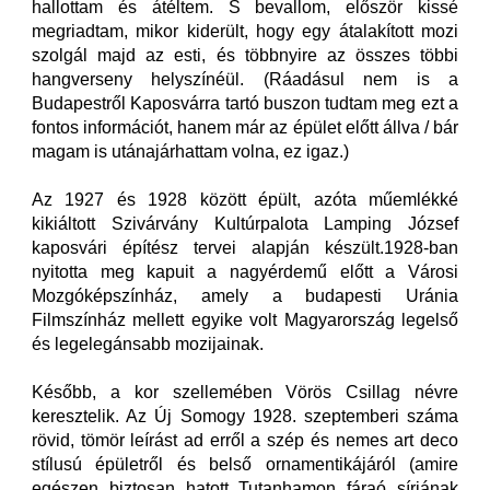
hallottam és átéltem. S bevallom, először kissé
megriadtam, mikor kiderült, hogy egy átalakított mozi
szolgál majd az esti, és többnyire az összes többi
hangverseny helyszínéül. (Ráadásul nem is a
Budapestről Kaposvárra tartó buszon tudtam meg ezt a
fontos információt, hanem már az épület előtt állva / bár
magam is utánajárhattam volna, ez igaz.)
Az 1927 és 1928 között épült, azóta műemlékké
kikiáltott Szivárvány Kultúrpalota Lamping József
kaposvári építész tervei alapján készült.1928-ban
nyitotta meg kapuit a nagyérdemű előtt a Városi
Mozgóképszínház, amely a budapesti Uránia
Filmszínház mellett egyike volt Magyarország legelső
és legelegánsabb mozijainak.
Később, a kor szellemében Vörös Csillag névre
keresztelik. Az Új Somogy 1928. szeptemberi száma
rövid, tömör leírást ad erről a szép és nemes art deco
stílusú épületről és belső ornamentikájáról (amire
egészen biztosan hatott Tutanhamon fáraó sírjának