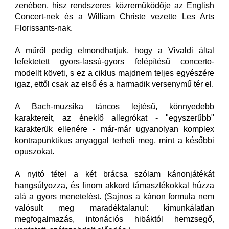
zenében, hisz rendszeres közreműködője az English
Concert-nek és a William Christe vezette Les Arts
Florissants-nak.
A műről pedig elmondhatjuk, hogy a Vivaldi által
lefektetett gyors-lassú-gyors felépítésű concerto-
modellt követi, s ez a ciklus majdnem teljes egyészére
igaz, ettől csak az első és a harmadik versenymű tér el.
A Bach-muzsika táncos lejtésű, könnyedebb
karaktereit, az éneklő allegrókat - "egyszerűbb"
karakterük ellenére - már-már ugyanolyan komplex
kontrapunktikus anyaggal terheli meg, mint a későbbi
opuszokat.
A nyitó tétel a két brácsa szólam kánonjátékát
hangsúlyozza, és finom akkord támasztékokkal húzza
alá a gyors menetelést. (Sajnos a kánon formula nem
valósult meg maradéktalanul: kimunkálatlan
megfogalmazás, intonációs hibáktól hemzsegő,