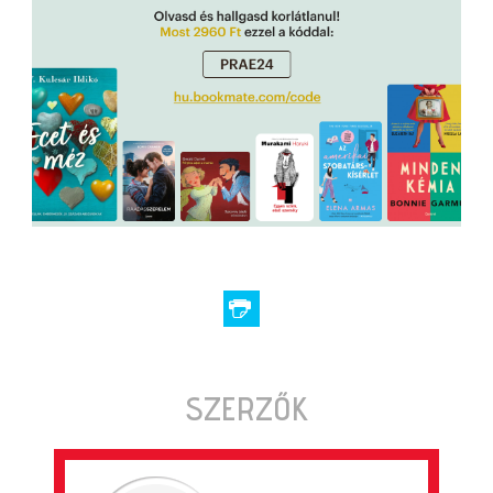
SZERZŐK