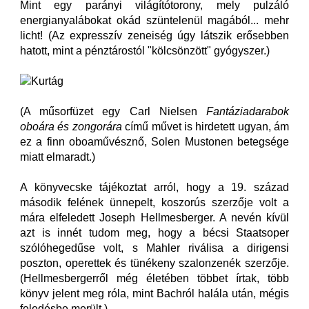
Mint egy parányi világítótorony, mely pulzáló
energianyalábokat okád szüntelenül magából... mehr
licht! (Az expresszív zeneiség úgy látszik erősebben
hatott, mint a pénztárostól "kölcsönzött" gyógyszer.)
(A műsorfüzet egy Carl Nielsen
Fantáziadarabok
oboára és zongorára
című művet is hirdetett ugyan, ám
ez a finn oboaművésznő, Solen Mustonen betegsége
miatt elmaradt.)
A könyvecske tájékoztat arról, hogy a 19. század
második felének ünnepelt, koszorús szerzője volt a
mára elfeledett Joseph Hellmesberger. A nevén kívül
azt is innét tudom meg, hogy a bécsi Staatsoper
szólóhegedűse volt, s Mahler riválisa a dirigensi
poszton, operettek és tünékeny szalonzenék szerzője.
(Hellmesbergerről még életében többet írtak, több
könyv jelent meg róla, mint Bachról halála után, mégis
feledésbe merült.)