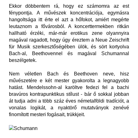
Ekkor döbbentem rá, hogy ez számomra az est
fénypontja. A művészek koncentrációja, egymásra
hangoltsága itt érte el azt a hőfokot, amiért megérte
leutaznom a fővárosból. A koncerttermekben ritkán
hallható érzéki, már-már erotikus zene olyannyira
magával ragadott, hogy úgy éreztem a Neue Zeischrift
für Musik szerkesztőségében ülök, és sört kortyolva
Bach-al, Beethovennel és magával Schumannal
beszélgetek.
Nem véletlen Bach és Beethoven neve, hisz
művészetére e két mester gyakorolta a legnagyobb
hatást. Mendelssohn-al karöltve fedezi fel a bachi
bravúros kontrapunktikus stílust - bár ő sokkal jobban
át tudja adni a több száz éves németalföldi tradíciót, a
vonalas logikát, a nyaktörő mutatványok zenévé
finomított mesteri fogásait, trükkjeit.