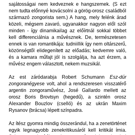
sajátosságai nem kedveznek e hangszernek. (S ezt
nem tudta előnnyé kovácsolni a görög-orosz családból
származó zongorista sem.) A hang, mely felénk árad
közeli, mégsem zavaró, ugyanakkor nagyon elől szól
minden - így dinamikailag az előírtnál sokkal többet
kell differenciálnia a művésznek. De, természetesen
ennek is van romantikája: tudniillik így nem oltárszerű,
közönségtől elidegenített az előadás; kedvemre való,
és a kamara műfajt jól is szolgálja, ha azt érzem, a
művész engem választott, nekem muzsikál.
Az est záródarabja Robert Schumann
Esz-dúr
zongoranégyes
e volt, ahol a rendszeresen visszatérő
argentin zongoraművész, José Gallardo mellett az
orosz Boris Brovtsyn (hegedű), a szintén orosz
Alexander Bouzlov (cselló) és az ukrán Maxim
Rysanov (brácsa) lépett színpadra.
Az ítész gyomra mindig összerándul, ha a zenetörténet
egyik legnagyobb zenekritikusáról kell kritikát írnia.