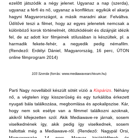
ezelőtt játszódik a négy jelenet. Ugyanaz a nap (szerda),
ugyanaz a férfi és nő, ugyanaz a konfliktus: egyikük el akarja
hagyni Magyarországot, a másik maradni akar. Felváltva.
Üdítővé teszi a filmet, hogy az egyes jelenetek nemcsak a
különböző korok történelmét, öltözködését és dizájnját idézik
fel, de az adott kor filmjeinek stílusában is készültek, pl. a
harmadik fekete-fehér, a negyedik pedig némafilm.
(Rendező: Erdélyi Dániel, Magyarország, 16 perc, ÚTON
online filmprogram 2014)
103 Szerda
(
forrás: www.mediawavearchivum.hu
)
Parti Nagy novellából készült sötét vízió a
Kispárizs
. Néhány
nő, a végtelen irigy kisszerűség és egy turkálóba érkezett
nyugati bála találkozása, megbomlása és apokalipszise. Kár,
hogy nem sok esélye van a filmmel találkozni azoknak,
akikről kifejezetten szól. Akik Mediawave-re járnak, sosem
viselkednének így, akik pedig így viselkednek, sosem
hallottak még a Mediawave-ről. (Rendező: Nagypál Orsi,
Magyarország, 14 perc, Magyar kisjátékfilmek és