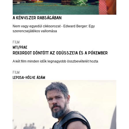
A KÉNYSZER RABSÁGÁBAN
Nem vagy egyedül cikksorozat - Edward Berger: Egy
szerencsejátékos vallomása
FILM
MTI/PRAE
REKORDOT DÖNTÖTT AZ ODÜSSZEIA ÉS A PÓKEMBER
A két film minden idők legnagyobb összbevételét hozta
FILM
LEPOSA-HŐGYE ÁDÁM