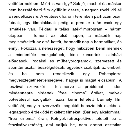
vetítőtermekben. Miért is van így? Sok jó, máshol és máskor
nem hozzáférhető film gyűlik itt össze, s nagyon rövid idő áll
a rendelkezésre. A vetítések három teremben párhuzamosan
futnak, egy filmblokknak pedig a premier után csak egy
ismétlése van. Például a teljes játékfilmprogram – három
etapban – lement az első napon, a második nap
megismételték az első kettőt, harmadik nap a harmadikat, és
ennyi. Fokozza a nehézséget, hogy miközben benn mennek
a mindenféle mozgóképek, kinn koncertek, színházi
előadások, irodalmi és műhelyprogramok, szervezett és
spontán asztali beszélgetések, egyebek csábítják az embert,
és ha nem rendelkezik egy Robespierre
megvesztegethetetlenségével, hagyja is magát elcsábulni. A
fesztivál szervezői – felismerve a problémát – idén
mindennapra hirdettek "free cinema" órákat, melyek
pótvetítésül szolgáltak, azaz kérni lehetett bármely film
vetítését, vagy a szervezők maguktól beosztották ezekbe a
legnagyobb érdeklődést keltett filmeket. (Bár egy alkalommal,
"free cinema" órán, Kotnyek-retrospektívet tetetett be a
fesztiválvezetőség, ami valljuk be, nem aratott osztatlan