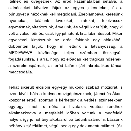
ítélnek és kivégeznek. Az erőd kazamatáiban sétálva, a
színészeket követve látjuk az egyes jeleneteket, és a
bűnügyet a nézőknek kell megoldani. Zseblámpával keresünk
nyomokat, találunk leveleket, iratokat, felolvassuk
egymásnak, vitatkozunk, érvelünk, és végül kiderítjük, hogy ki
volt a valódi bűnös, csak így juthatunk ki a labirintusból. Mikor
egyesével kimászunk az erőd falának egy ablakából,
döbbenten látjuk, hogy mi lettünk a látványosság, a
MEDIAWAVE közönsége teljes számban összegyűlt
fogadásunkra, s arra, hogy az előadás két tragikus hősének,
a szerelmespárnak, az erőd falán eljárt akrobatikus táncát
megcsodálja.
Tehát sikerült elcsípni egy-egy működő szabad moziórát, s
ezen kívül, hála a kedves mozigépészeknek, (Jenci és Ákos,
köszönet érte!) spontán is kérhettünk a vetítési szünetekben
egy-egy filmet, s néha a hivatalos vetítési rendhez
alkalmazkodva a megfelelő időben voltunk a megfelelő
helyen, így jó néhány alkotásról be tudunk számolni. Lássunk
néhány kisjátékfilmet, végül pedig egy dokumentumfilmet. (Az