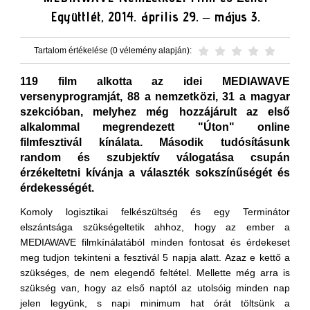
Együttlét, 2014. április 29. – május 3.
Tartalom értékelése (0 vélemény alapján):
119 film alkotta az idei MEDIAWAVE
versenyprogramját, 88 a nemzetközi, 31 a magyar
szekcióban, melyhez még hozzájárult az első
alkalommal megrendezett "Úton" online
filmfesztivál kínálata. Második tudósításunk
random és szubjektív válogatása csupán
érzékeltetni kívánja a választék sokszínűségét és
érdekességét.
Komoly logisztikai felkészültség és egy Terminátor
elszántsága szükségeltetik ahhoz, hogy az ember a
MEDIAWAVE filmkínálatából minden fontosat és érdekeset
meg tudjon tekinteni a fesztivál 5 napja alatt. Azaz e kettő a
szükséges, de nem elegendő feltétel. Mellette még arra is
szükség van, hogy az első naptól az utolsóig minden nap
jelen legyünk, s napi minimum hat órát töltsünk a