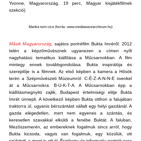
Yvonne, Magyarország, 19 perc, Magyar kisjátékfilmek
szekció)
Marika nem cica
(
forrás: www.mediawavearchivum.hu
)
Másik Magyarország
, sajátos portréfilm Bukta Imréről. 2012
telén a képzőművésznek ugyanezen a címen nyílt
nagyhatású tematikus kiállítása a Műcsarnokban. A film
mintegy ennek továbbgondolása. Bukta inspirálója és
szereplője is a filmnek. Az első képben a kamera a Hősök
terén a Szépművészeti Múzeumról: C-É-Z-A-N-N-E svenkel
át a Műcsarnokra: B-U-K-T-A. A Műcsarnokban épp a
kiállításmegnyitó zajlik, Budapest értelmiségi elitje Bukta
Imrét ünnepli. A következő képben Bukta otthon a falujában
traktorra ül, ugyanis bérszántást vállalt egy helyi gazdánál. A
gazda elégedetlen, mert nem egyenes a szántás, és
keresetlen szavakkal elküldi a fenébe Buktát. A faluban,
Mezőszemerén, az embereknek fogalmuk sincs arról, hogy
Bukta kicsoda, vagyis van fogalmuk, egy közülük, ott
született, s most is ott él. Érzékeny és informatív portrék sora