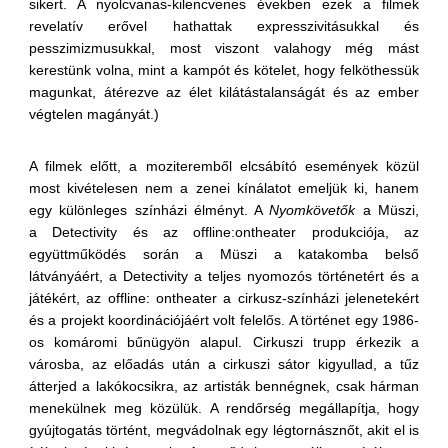
sikert. A nyolcvanas-kilencvenes években ezek a filmek
revelatív erővel hathattak expresszivitásukkal és
pesszimizmusukkal, most viszont valahogy még mást
kerestünk volna, mint a kampót és kötelet, hogy felköthessük
magunkat, átérezve az élet kilátástalanságát és az ember
végtelen magányát.)
A filmek előtt, a moziteremből elcsábító események közül
most kivételesen nem a zenei kínálatot emeljük ki, hanem
egy különleges színházi élményt. A
Nyomkövetők
a Müszi,
a
Detectivity és az
offline:ontheater produkciója, az
együttműködés során a Müszi a katakomba belső
látványáért, a Detectivity a teljes nyomozós történetért és a
játékért, az offline: ontheater a cirkusz-színházi jelenetekért
és a projekt koordinációjáért volt felelős. A történet egy 1986-
os komáromi bűnügyön alapul. Cirkuszi trupp érkezik a
városba, az előadás után a cirkuszi sátor kigyullad, a tűz
átterjed a lakókocsikra, az artisták bennégnek, csak hárman
menekülnek meg közülük. A rendőrség megállapítja, hogy
gyújtogatás történt, megvádolnak egy légtornásznőt, akit el is