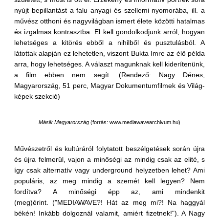
nyújt bepillantást a falu anyagi és szellemi nyomorába, ill. a
művész otthoni és nagyvilágban ismert élete közötti hatalmas
és izgalmas kontrasztba. El kell gondolkodjunk arról, hogyan
lehetséges a kitörés ebből a nihilből és pusztulásból. A
látottak alapján ez lehetetlen, viszont Bukta Imre az élő példa
arra, hogy lehetséges. A választ magunknak kell kiderítenünk,
a film ebben nem segít. (Rendező: Nagy Dénes,
Magyarország, 51 perc, Magyar Dokumentumfilmek és Világ-
képek szekció)
Másik Magyarország
(
forrás: www.mediawavearchivum.hu
)
Művészetről és kultúráról folytatott beszélgetések során újra
és újra felmerül, vajon a minőségi az mindig csak az elité, s
így csak alternatív vagy underground helyzetben lehet? Ami
populáris, az meg mindig a szemét kell legyen? Nem
fordítva? A minőségi épp az, ami mindenkit
(meg)érint. ("MEDIAWAVE?! Hát az meg mi?! Na haggyál
békén! Inkább dolgoznál valamit, amiért fizetnek!"). A Nagy