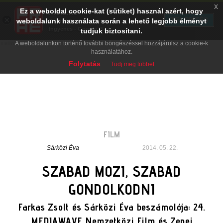
x
Ez a weboldal cookie-kat (sütiket) használ azért, hogy
PRAE.HU
×
TELEPÍTÉS
weboldalunk használata során a lehető legjobb élményt
Digital Evolution
Ingyenes - Google Play
tudjuk biztosítani.
A weboldalunkon történő további böngészéssel hozzájárulsz a cookie-k
használatához.
Folytatás
Tudj meg többet
FILM
Sárközi Éva
2014. 05. 22.
SZABAD MOZI, SZABAD
GONDOLKODNI
Farkas Zsolt és Sárközi Éva beszámolója: 24.
MEDIAWAVE Nemzetközi Film és Zenei