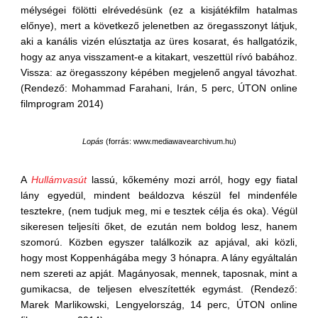
mélységei fölötti elrévedésünk (ez a kisjátékfilm hatalmas
előnye), mert a következő jelenetben az öregasszonyt látjuk,
aki a kanális vizén elúsztatja az üres kosarat, és hallgatózik,
hogy az anya visszament-e a kitakart, veszettül rívó babához.
Vissza: az öregasszony képében megjelenő angyal távozhat.
(Rendező: Mohammad Farahani, Irán, 5 perc, ÚTON online
filmprogram 2014)
Lopás
(
forrás: www.mediawavearchivum.hu
)
A
Hullámvasút
lassú, kőkemény mozi arról, hogy egy fiatal
lány egyedül, mindent beáldozva készül fel mindenféle
tesztekre, (nem tudjuk meg, mi e tesztek célja és oka). Végül
sikeresen teljesíti őket, de ezután nem boldog lesz, hanem
szomorú. Közben egyszer találkozik az apjával, aki közli,
hogy most Koppenhágába megy 3 hónapra. A lány egyáltalán
nem szereti az apját. Magányosak, mennek, taposnak, mint a
gumikacsa, de teljesen elveszítették egymást. (Rendező:
Marek Marlikowski, Lengyelország, 14 perc, ÚTON online