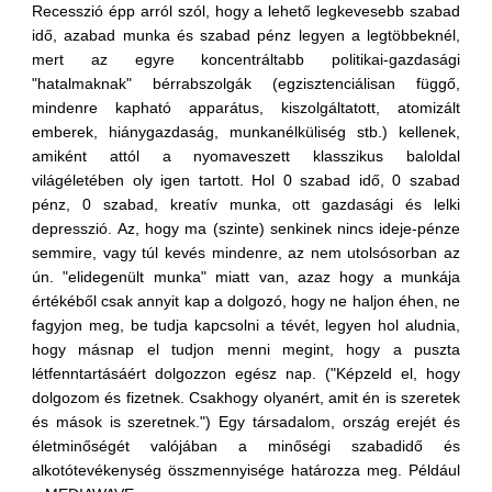
Recesszió épp arról szól, hogy a lehető legkevesebb szabad
idő, azabad munka és szabad pénz legyen a legtöbbeknél,
mert az egyre koncentráltabb politikai-gazdasági
"hatalmaknak" bérrabszolgák (egzisztenciálisan függő,
mindenre kapható apparátus, kiszolgáltatott, atomizált
emberek, hiánygazdaság, munkanélküliség stb.) kellenek,
amiként attól a nyomaveszett klasszikus baloldal
világéletében oly igen tartott. Hol 0 szabad idő, 0 szabad
pénz, 0 szabad, kreatív munka, ott gazdasági és lelki
depresszió. Az, hogy ma (szinte) senkinek nincs ideje-pénze
semmire, vagy túl kevés mindenre, az nem utolsósorban az
ún. "elidegenült munka" miatt van, azaz hogy a munkája
értékéből csak annyit kap a dolgozó, hogy ne haljon éhen, ne
fagyjon meg, be tudja kapcsolni a tévét, legyen hol aludnia,
hogy másnap el tudjon menni megint, hogy a puszta
létfenntartásáért dolgozzon egész nap. ("Képzeld el, hogy
dolgozom és fizetnek. Csakhogy olyanért, amit én is szeretek
és mások is szeretnek.") Egy társadalom, ország erejét és
életminőségét valójában a minőségi szabadidő és
alkotótevékenység összmennyisége határozza meg. Például