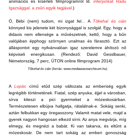
animációs és kísérleti filmprogramról ld.
interjúnkat Radu
Igazsággal, a zsűri egyik tagjával
.)
Ó, Bébi (nem) tudom, mi izgat fel... A
Tőkehal és cián
könnyed kis jelenete két bizonysággal is szolgál. Egy, hogy a
didaxis nem ellensége a művészetnek, kettő, hogy a bűn
valójában épphogy szörnyen unalmas és fárasztó. Ezt az
álláspontot egy nyilvánvalóan igaz szerelemre áhítozó nő
képviseli energikusan. (Rendező: David Gesslbauer,
Németország, 7 perc, ÚTON online filmprogram 2014)
Tőkehal és cián
(forrás: www.mediawavearchivum.hu)
A
Lopás
című etűd szép változata az emberiség egyik
legrégibb történetének. Fiatal, szép anyuka, éjjel a városban,
sírva kiteszi a pici gyermeket a mózeskosárban.
Természetesen elbújva hallgatja, rátalálnak-e. Sokáig senki,
aztán felbukkan egy öregasszony. Valamit matat vele, majd a
gyerek nagyon hangosan elkezd sírni. Az anya megvárja, míg
elmegy, és megnézi a babát. Ki van takarva, és eltűnt a
mózeskosár. De nem tart sokáig az emberi gonoszság