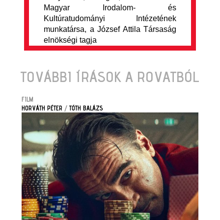
Magyar Irodalom- és
Kultúratudományi Intézetének
munkatársa, a József Attila Társaság
elnökségi tagja
TOVÁBBI ÍRÁSOK A ROVATBÓL
FILM
HORVÁTH PÉTER
/
TÓTH BALÁZS