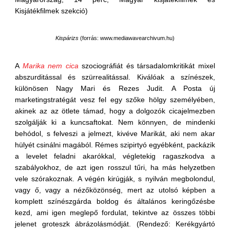
Kisjátékfilmek szekció)
Kispárizs
(
forrás: www.mediawavearchivum.hu
)
A
Marika nem cica
szociográfiát és társadalomkritikát mixel
abszurditással és szürrealitással. Kiválóak a színészek,
különösen Nagy Mari és Rezes Judit. A Posta új
marketingstratégát vesz fel egy szőke hölgy személyében,
akinek az az ötlete támad, hogy a dolgozók cicajelmezben
szolgálják ki a kuncsaftokat. Nem könnyen, de mindenki
behódol, s felveszi a jelmezt, kivéve Marikát, aki nem akar
hülyét csinálni magából. Rémes szipirtyó egyébként, packázik
a levelet feladni akarókkal, végletekig ragaszkodva a
szabályokhoz, de azt igen rosszul tűri, ha más helyzetben
vele szórakoznak. A végén kirúgják, s nyilván megbolondul,
vagy ő, vagy a nézőközönség, mert az utolsó képben a
komplett színészgárda boldog és általános keringőzésbe
kezd, ami igen meglepő fordulat, tekintve az összes többi
jelenet groteszk ábrázolásmódját. (Rendező: Kerékgyártó