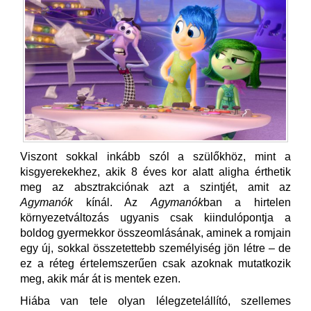
Viszont sokkal inkább szól a szülőkhöz, mint a
kisgyerekekhez, akik 8 éves kor alatt aligha érthetik
meg az absztrakciónak azt a szintjét, amit az
Agymanók
kínál. Az
Agymanók
ban a hirtelen
környezetváltozás ugyanis csak kiindulópontja a
boldog gyermekkor összeomlásának, aminek a romjain
egy új, sokkal összetettebb személyiség jön létre – de
ez a réteg értelemszerűen csak azoknak mutatkozik
meg, akik már át is mentek ezen.
Hiába van tele olyan lélegzetelállító, szellemes