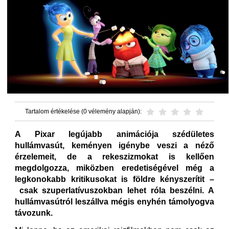
Tartalom értékelése (0 vélemény alapján):
A Pixar legújabb animációja szédületes
hullámvasút, keményen igénybe veszi a néző
érzelemeit, de a rekeszizmokat is kellően
megdolgozza, miközben eredetiségével még a
legkonokabb kritikusokat is földre kényszerítit –
csak szuperlatívuszokban lehet róla beszélni. A
hullámvasútról leszállva mégis enyhén támolyogva
távozunk.