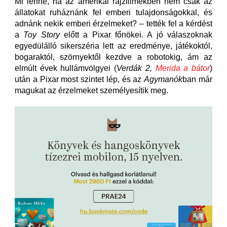
Mi lenne, ha az amerikai rajzfilmekben nem csak az
állatokat ruháznánk fel emberi tulajdonságokkal, és
adnánk nekik emberi érzelmeket? – tették fel a kérdést
a
Toy Story
előtt a Pixar főnökei. A jó válaszoknak
egyedülálló sikerszéria lett az eredménye, játékoktól,
bogaraktól, szörnyektől kezdve a robotokig, ám az
elmúlt évek hullámvölgyei (
Verdák 2,
Merida a bátor
)
után a Pixar most szintet lép, és az
Agymanók
ban már
magukat az érzelmeket személyesítik meg.