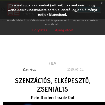
x
Ez a weboldal cookie-kat (sütiket) használ azért, hogy
PRAE.HU
×
TELEPÍTÉS
weboldalunk használata során a lehető legjobb élményt
Digital Evolution
Ingyenes - Google Play
tudjuk biztosítani.
A weboldalunkon történő további böngészéssel hozzájárulsz a cookie-k
használatához.
Folytatás
Tudj meg többet
FILM
Dani Áron
2015. 07. 11.
SZENZÁCIÓS, ELKÉPESZTŐ,
ZSENIÁLIS
Pete Docter: Inside Out