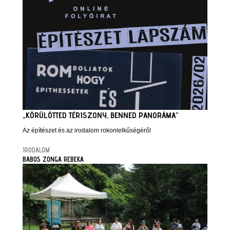
„KÖRÜLÖTTED TÉRISZONY, BENNED PANORÁMA”
Az építészet és az irodalom rokonlelkűségéről
IRODALOM
BABOS ZONGA REBEKA