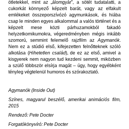
ötletekkel, mint az „álomgyár”, a sötét tudatalatti, a
cukorkát könnyező képzelt barát, vagy az elfakult
emlékeket összeporszívózó agymunkások, és hiába
csap le minden egyes alkalommal a valós történet és a
képzelt mese közti párhuzamokból fakadó
helyzetkomikumokra, végeredményben mégis inkább
szomorú, semmint felemelő rajzfilm az
Agymanók
.
Nem ez a stúdió első, kifejezetten felnőtteknek szóló
alkotása (
Hihetetlen család
), de ez az első, amivel a
kisgyerek nem nagyon tud kezdeni semmit, miközben
a szülő többször elsírja magát – úgy, hogy egyébként
tényleg végtelenül humoros és szórakoztató.
Agymanók (Inside Out)
Színes, magyarul beszélő, amerikai animációs film,
2015
Rendező: Pete Docter
Forgatókönyvíró: Pete Docter