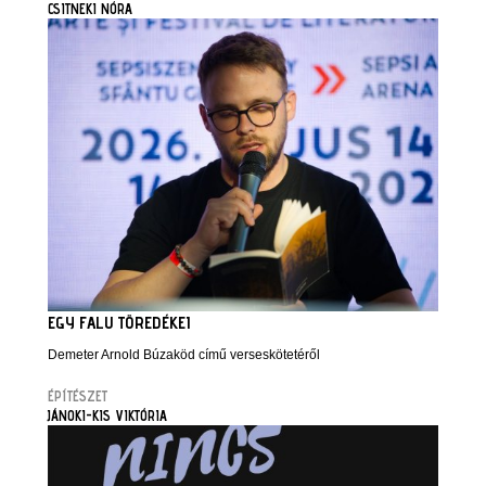
CSITNEKI NÓRA
EGY FALU TÖREDÉKEI
Demeter Arnold Búzaköd című verseskötetéről
ÉPÍTÉSZET
JÁNOKI-KIS VIKTÓRIA