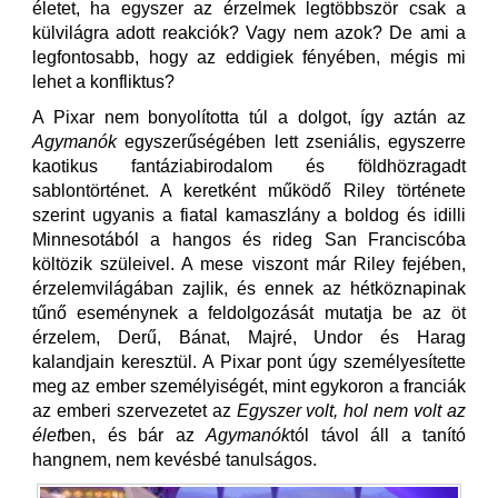
életet, ha egyszer az érzelmek legtöbbször csak a
külvilágra adott reakciók? Vagy nem azok? De ami a
legfontosabb, hogy az eddigiek fényében, mégis mi
lehet a konfliktus?
A Pixar nem bonyolította túl a dolgot, így aztán az
Agymanók
egyszerűségében lett zseniális, egyszerre
kaotikus fantáziabirodalom és földhözragadt
sablontörténet. A keretként működő Riley története
szerint ugyanis a fiatal kamaszlány a boldog és idilli
Minnesotából a hangos és rideg San Franciscóba
költözik szüleivel. A mese viszont már Riley fejében,
érzelemvilágában zajlik, és ennek az hétköznapinak
tűnő eseménynek a feldolgozását mutatja be az öt
érzelem, Derű, Bánat, Majré, Undor és Harag
kalandjain keresztül. A Pixar pont úgy személyesítette
meg az ember személyiségét, mint egykoron a franciák
az emberi szervezetet az
Egyszer volt, hol nem volt az
élet
ben, és bár az
Agymanók
tól távol áll a tanító
hangnem, nem kevésbé tanulságos.