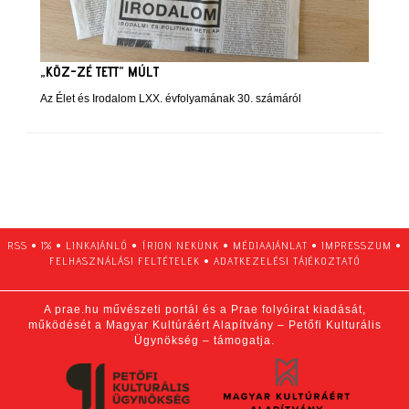
„KÖZ-ZÉ TETT” MÚLT
Az Élet és Irodalom LXX. évfolyamának 30. számáról
RSS
•
1%
•
LINKAJÁNLÓ
•
ÍRJON NEKÜNK
•
MÉDIAAJÁNLAT
•
IMPRESSZUM
•
FELHASZNÁLÁSI FELTÉTELEK
•
ADATKEZELÉSI TÁJÉKOZTATÓ
A prae.hu művészeti portál és a Prae folyóirat kiadását,
működését a Magyar Kultúráért Alapítvány – Petőfi Kulturális
Ügynökség – támogatja.