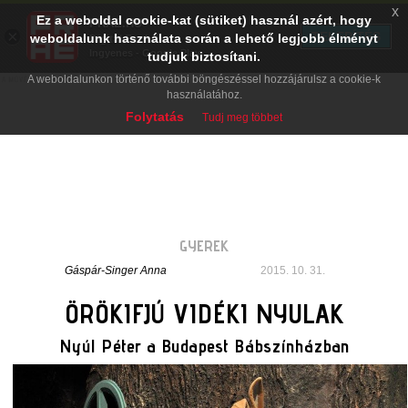
x
Ez a weboldal cookie-kat (sütiket) használ azért, hogy
PRAE.HU
×
TELEPÍTÉS
weboldalunk használata során a lehető legjobb élményt
Digital Evolution
Ingyenes - Google Play
tudjuk biztosítani.
A weboldalunkon történő további böngészéssel hozzájárulsz a cookie-k
használatához.
Folytatás
Tudj meg többet
GYEREK
Gáspár-Singer Anna
2015. 10. 31.
ÖRÖKIFJÚ VIDÉKI NYULAK
Nyúl Péter a Budapest Bábszínházban