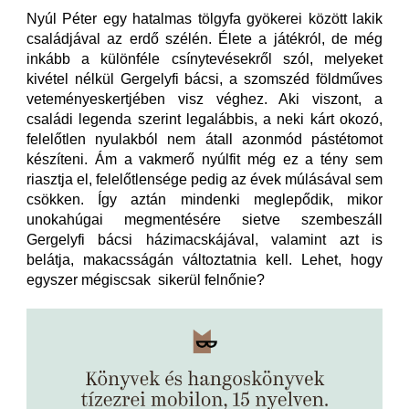
Nyúl Péter egy hatalmas tölgyfa gyökerei között lakik
családjával az erdő szélén. Élete a játékról, de még
inkább a különféle csínytevésekről szól, melyeket
kivétel nélkül Gergelyfi bácsi, a szomszéd földműves
veteményeskertjében visz véghez. Aki viszont, a
családi legenda szerint legalábbis, a neki kárt okozó,
felelőtlen nyulakból nem átall azonmód pástétomot
készíteni. Ám a vakmerő nyúlfit még ez a tény sem
riasztja el, felelőtlensége pedig az évek múlásával sem
csökken. Így aztán mindenki meglepődik, mikor
unokahúgai megmentésére sietve szembeszáll
Gergelyfi bácsi házimacskájával, valamint azt is
belátja, makacsságán változtatnia kell. Lehet, hogy
egyszer mégiscsak sikerül felnőnie?