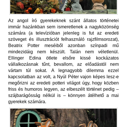
Az angol író gyerekeknek szánt állatos történetei
immár hazánkban sem ismeretlenek a nagyközönség
számára (a televízióban jelenleg is fut az eredeti
szöveget és illusztrációt felhasználó rajzfilmsorozat),
Beatrix Potter meséiből azonban színpadi mű
mindezidáig nem készült. Talán nem véletlenül.
Ellinger Edina ötlete elsőre kissé kockázatos
vállalkozásnak tűnt, bevallom, az előadástól nem
vártam túl sokat. A legnagyobb dilemma ezzel
kapcsolatban az volt, a Nyúl Péter vajon képes lesz-e
megőrizni az eredeti potteri világot úgy, hogy közben
friss és humoros legyen, az elbeszélt történet pedig –
szájbarágósság nélkül is – könnyen átélhető a mai
gyerekek számára.