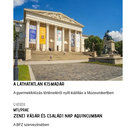
A LÁTHATATLAN KISMADÁR
A gyermekfotózás történetéről nyílt kiállítás a Múzeumkertben
GYEREK
MTI/PRAE
ZENEI VÁSÁR ÉS CSALÁDI NAP AQUINCUMBAN
A BFZ szervezésében