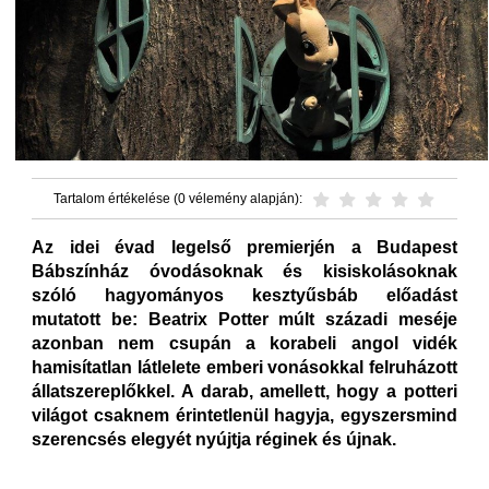
Tartalom értékelése (0 vélemény alapján):
Az idei évad legelső premierjén a Budapest
Bábszínház óvodásoknak és kisiskolásoknak
szóló hagyományos kesztyűsbáb előadást
mutatott be: Beatrix Potter múlt századi meséje
azonban nem csupán a korabeli angol vidék
hamisítatlan látlelete emberi vonásokkal felruházott
állatszereplőkkel. A darab, amellett, hogy a potteri
világot csaknem érintetlenül hagyja, egyszersmind
szerencsés elegyét nyújtja réginek és újnak.