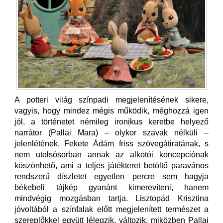
A potteri világ színpadi megjelenítésének sikere,
vagyis, hogy mindez mégis működik, méghozzá igen
jól, a történetet némileg ironikus keretbe helyező
narrátor (Pallai Mara) – olykor szavak nélküli –
jelenlétének, Fekete Ádám friss szövegátiratának, s
nem utolsósorban annak az alkotói koncepciónak
köszönhető, ami a teljes játékteret betöltő paravános
rendszerű díszletet egyetlen percre sem hagyja
békebeli tájkép gyanánt kimerevíteni, hanem
mindvégig mozgásban tartja. Lisztopád Krisztina
jóvoltából a színfalak előtt megjelenített természet a
szereplőkkel együtt lélegzik, változik, miközben Pallai