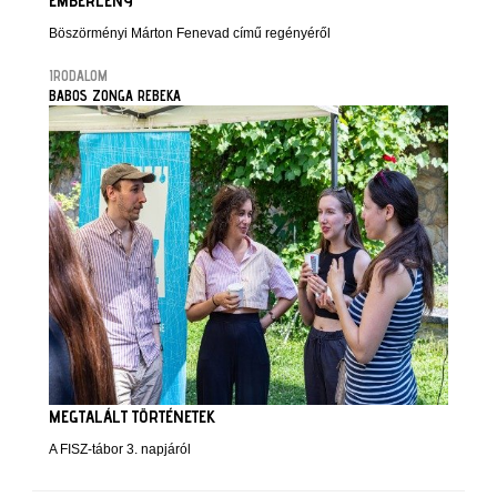
EMBERLÉNY
Böszörményi Márton Fenevad című regényéről
IRODALOM
BABOS ZONGA REBEKA
MEGTALÁLT TÖRTÉNETEK
A FISZ-tábor 3. napjáról