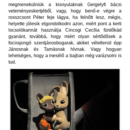
megmenekülniük a kisnyulaknak Gergelyfi bácsi
veteményeskertjéből, vagy, hogy benő-e végre a
rosszcsont Péter feje lágya, ha felnőtt lesz, mégis,
helyette jólesik elgondolkodni azon, miért pont a kerti
locsolókannát használja Cincogi Cecília fürdőkád
gyanánt, továbbá, hogy miért olyan sértődősek a
focirajongó szentjánosbogarak, akiket véletlenül épp
Jánosnak és Tamásnak hívnak. Vagy hogyan
lehetséges, hogy a mesélő a bajban még varázsolni is
tud.