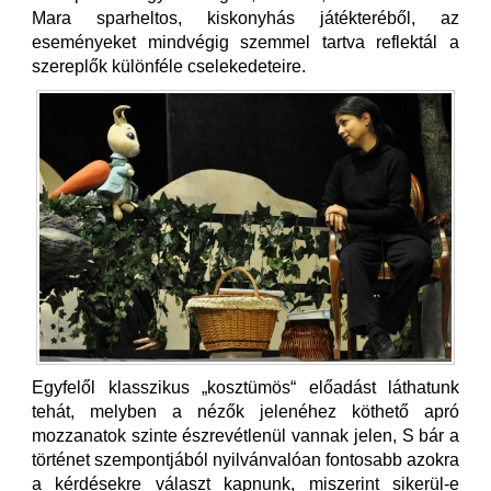
Mara sparheltos, kiskonyhás játékteréből, az
eseményeket mindvégig szemmel tartva reflektál a
szereplők különféle cselekedeteire.
Egyfelől klasszikus „kosztümös“ előadást láthatunk
tehát, melyben a nézők jelenéhez köthető apró
mozzanatok szinte észrevétlenül vannak jelen, S bár a
történet szempontjából nyilvánvalóan fontosabb azokra
a kérdésekre választ kapnunk, miszerint sikerül-e