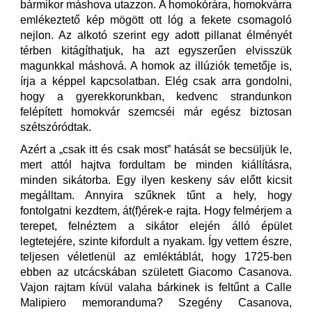
bármikor máshova utazzon. A homokórára, homokvárra
emlékeztető kép mögött ott lóg a fekete csomagoló
nejlon. Az alkotó szerint egy adott pillanat élményét
térben kitágíthatjuk, ha azt egyszerűen elvisszük
magunkkal máshová. A homok az illúziók temetője is,
írja a képpel kapcsolatban. Elég csak arra gondolni,
hogy a gyerekkorunkban, kedvenc strandunkon
felépített homokvár szemcséi már egész biztosan
szétszóródtak.
Azért a „csak itt és csak most” hatását se becsüljük le,
mert attól hajtva fordultam be minden kiállításra,
minden sikátorba. Egy ilyen keskeny sáv előtt kicsit
megálltam. Annyira szűknek tűnt a hely, hogy
fontolgatni kezdtem, át(f)érek-e rajta. Hogy felmérjem a
terepet, felnéztem a sikátor elején álló épület
legtetejére, szinte kifordult a nyakam. Így vettem észre,
teljesen véletlenül az emléktáblát, hogy 1725-ben
ebben az utcácskában született Giacomo Casanova.
Vajon rajtam kívül valaha bárkinek is feltűnt a Calle
Malipiero memoranduma? Szegény Casanova,