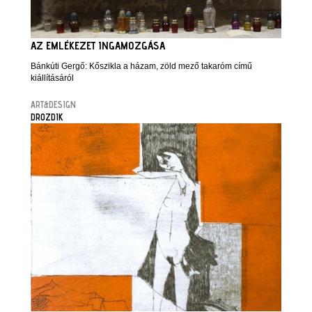
AZ EMLÉKEZET INGAMOZGÁSA
Bánkúti Gergő: Kőszikla a házam, zöld mező takaróm című
kiállításáról
ART&DESIGN
DROZDIK