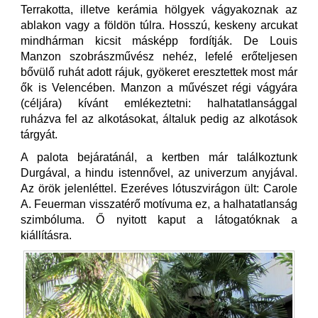
Terrakotta, illetve kerámia hölgyek vágyakoznak az
ablakon vagy a földön túlra. Hosszú, keskeny arcukat
mindhárman kicsit másképp fordítják. De Louis
Manzon szobrászművész nehéz, lefelé erőteljesen
bővülő ruhát adott rájuk, gyökeret eresztettek most már
ők is Velencében. Manzon a művészet régi vágyára
(céljára) kívánt emlékeztetni: halhatatlansággal
ruházva fel az alkotásokat, általuk pedig az alkotások
tárgyát.
A palota bejáratánál, a kertben már találkoztunk
Durgával, a hindu istennővel, az univerzum anyjával.
Az örök jelenléttel. Ezeréves lótuszvirágon ült: Carole
A. Feuerman visszatérő motívuma ez, a halhatatlanság
szimbóluma. Ő nyitott kaput a látogatóknak a
kiállításra.