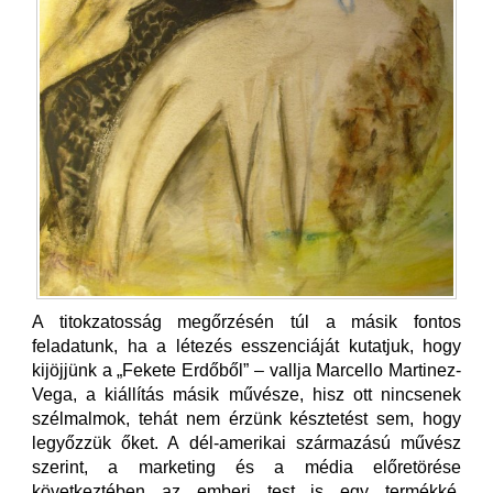
A titokzatosság megőrzésén túl a másik fontos
feladatunk, ha a létezés esszenciáját kutatjuk, hogy
kijöjjünk a „Fekete Erdőből” – vallja Marcello Martinez-
Vega, a kiállítás másik művésze, hisz ott nincsenek
szélmalmok, tehát nem érzünk késztetést sem, hogy
legyőzzük őket. A dél-amerikai származású művész
szerint, a marketing és a média előretörése
következtében az emberi test is egy termékké,