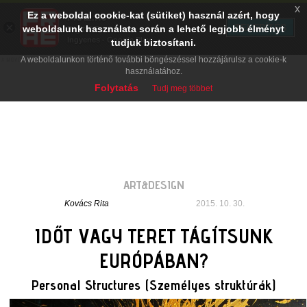
x
Ez a weboldal cookie-kat (sütiket) használ azért, hogy
PRAE.HU
×
TELEPÍTÉS
weboldalunk használata során a lehető legjobb élményt
Digital Evolution
Ingyenes - Google Play
tudjuk biztosítani.
A weboldalunkon történő további böngészéssel hozzájárulsz a cookie-k
használatához.
Folytatás
Tudj meg többet
ART&DESIGN
Kovács Rita
2015. 10. 30.
IDŐT VAGY TERET TÁGÍTSUNK
EURÓPÁBAN?
Personal Structures (Személyes struktúrák)