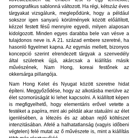
pornografikus sablonná változott. Ha régi, kétszáz éves
tárgyakat vizsgálunk, meglepődünk, hogy a például
sokszor igen sanyarú körülmények között előállított,
kézzel festett fésű mennyire egyedi, milyen alaposan
kidolgozott. Minden egyes darabba bele van vésve a
tulajdonos neve is. A 21. század embere szeretné, ha
hasonló figyelmet kapna. Az egymás mellett, bizonyos
koncepció szerint elrendezett tárgyak a szenvedély
által születnek újjá, akárcsak a kiállítás másik
művészének, Nam Hong, koreai festőnek az
okkersárga pillangója.
Nam Hong Kelet és Nyugat között szeretne hidat
építeni. Meggyőződése, hogy az alkotásba merülve az
élet szomorúságát ki lehet kapcsolni. A kiállított képen
is megfigyelhető, hogy elementáris erővel vetette a
festéket a papírra, mint aki példát akar statuálni az élet
igenlésében, a létezés és az abban rejlő költészet
intenzitásában. Afelé a halhatatlanság (vagyis időbeni
végtelen) felé mutat az ő művészete is, mint a kiállítás