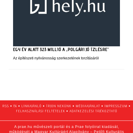
EGY ÉV ALATT 323 MILLIÓ A „POLGÁRI JÓ ÍZLÉSRE”
Az építészeti nyilvánosság szerkezetének torzításáról
RSS
•
1%
•
LINKAJÁNLÓ
•
ÍRJON NEKÜNK
•
MÉDIAAJÁNLAT
•
IMPRESSZUM
•
FELHASZNÁLÁSI FELTÉTELEK
•
ADATKEZELÉSI TÁJÉKOZTATÓ
A prae.hu művészeti portál és a Prae folyóirat kiadását,
működését a Magyar Kultúráért Alapítvány – Petőfi Kulturális