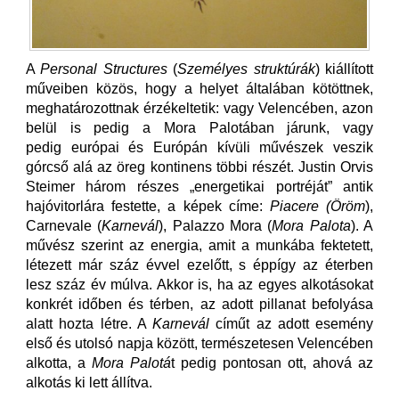
A
Personal Structures
(
Személyes struktúrák
) kiállított
műveiben közös, hogy a helyet általában kötöttnek,
meghatározottnak érzékeltetik: vagy Velencében, azon
belül is pedig a Mora Palotában járunk, vagy
pedig európai és Európán kívüli művészek veszik
górcső alá az öreg kontinens többi részét. Justin Orvis
Steimer három részes „energetikai portréját” antik
hajóvitorlára festette, a képek címe:
Piacere (Öröm
),
Carnevale (
Karnevál
), Palazzo Mora (
Mora Palota
). A
művész szerint az energia, amit a munkába fektetett,
létezett már száz évvel ezelőtt, s éppígy az éterben
lesz száz év múlva. Akkor is, ha az egyes alkotásokat
konkrét időben és térben, az adott pillanat befolyása
alatt hozta létre. A
Karnevál
címűt az adott esemény
első és utolsó napja között, természetesen Velencében
alkotta, a
Mora Palotá
t pedig pontosan ott, ahová az
alkotás ki lett állítva.