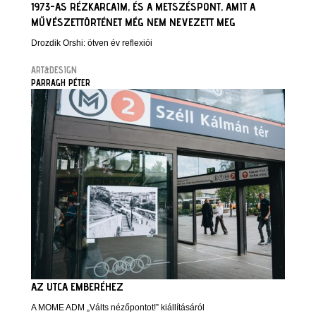
1973-AS RÉZKARCAIM, ÉS A METSZÉSPONT, AMIT A
MŰVÉSZETTÖRTÉNET MÉG NEM NEVEZETT MEG
Drozdik Orshi: ötven év reflexiói
ART&DESIGN
PARRAGH PÉTER
AZ UTCA EMBERÉHEZ
A MOME ADM „Válts nézőpontot!” kiállításáról