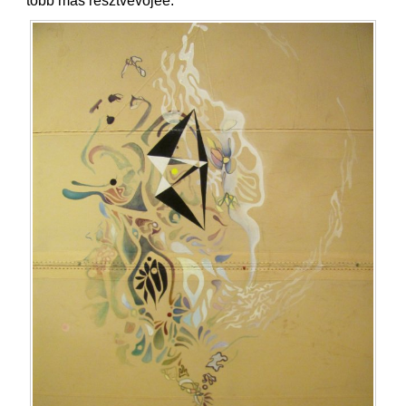
több más résztvevőjéé.