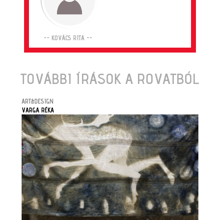
-- KOVÁCS RITA --
TOVÁBBI ÍRÁSOK A ROVATBÓL
ART&DESIGN
VARGA RÉKA