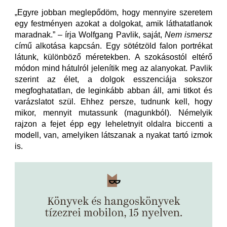
„Egyre jobban meglepődöm, hogy mennyire szeretem
egy festményen azokat a dolgokat, amik láthatatlanok
maradnak.” – írja Wolfgang Pavlik, saját,
Nem ismersz
című alkotása kapcsán. Egy sötétzöld falon portrékat
látunk, különböző méretekben. A szokásostól eltérő
módon mind hátulról jelenítik meg az alanyokat. Pavlik
szerint az élet, a dolgok esszenciája sokszor
megfoghatatlan, de leginkább abban áll, ami titkot és
varázslatot szül. Ehhez persze, tudnunk kell, hogy
mikor, mennyit mutassunk (magunkból). Némelyik
rajzon a fejet épp egy leheletnyit oldalra biccenti a
modell, van, amelyiken látszanak a nyakat tartó izmok
is.