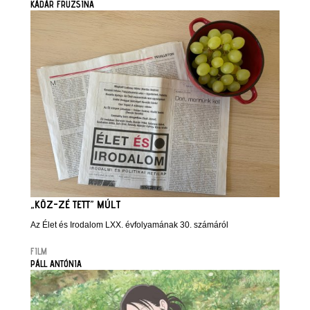
KÁDÁR FRUZSINA
„KÖZ-ZÉ TETT” MÚLT
Az Élet és Irodalom LXX. évfolyamának 30. számáról
FILM
PÁLL ANTÓNIA