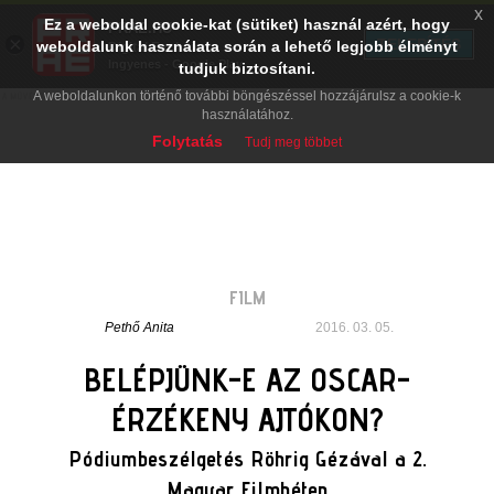
x
Ez a weboldal cookie-kat (sütiket) használ azért, hogy
PRAE.HU
×
TELEPÍTÉS
weboldalunk használata során a lehető legjobb élményt
Digital Evolution
Ingyenes - Google Play
tudjuk biztosítani.
A weboldalunkon történő további böngészéssel hozzájárulsz a cookie-k
használatához.
Folytatás
Tudj meg többet
FILM
Pethő Anita
2016. 03. 05.
BELÉPJÜNK-E AZ OSCAR-
ÉRZÉKENY AJTÓKON?
Pódiumbeszélgetés Röhrig Gézával a 2.
Magyar Filmhéten