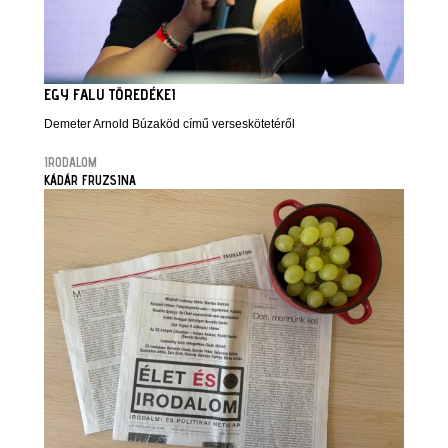
EGY FALU TÖREDÉKEI
Demeter Arnold Búzaköd című verseskötetéről
IRODALOM
KÁDÁR FRUZSINA