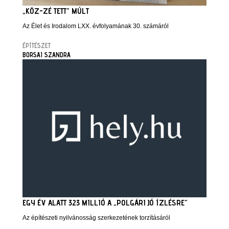
„KÖZ-ZÉ TETT” MÚLT
Az Élet és Irodalom LXX. évfolyamának 30. számáról
ÉPÍTÉSZET
BORSAI SZANDRA
EGY ÉV ALATT 323 MILLIÓ A „POLGÁRI JÓ ÍZLÉSRE”
Az építészeti nyilvánosság szerkezetének torzításáról