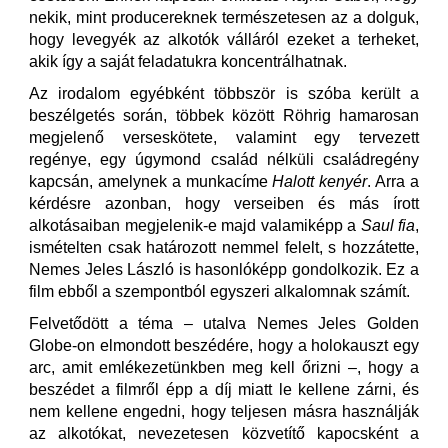
nekik, mint producereknek természetesen az a dolguk,
hogy levegyék az alkotók válláról ezeket a terheket,
akik így a saját feladatukra koncentrálhatnak.
Az irodalom egyébként többször is szóba került a
beszélgetés során, többek között Röhrig hamarosan
megjelenő verseskötete, valamint egy tervezett
regénye, egy úgymond család nélküli családregény
kapcsán, amelynek a munkacíme
Halott kenyér
. Arra a
kérdésre azonban, hogy verseiben és más írott
alkotásaiban megjelenik-e majd valamiképp a
Saul fia
,
ismételten csak határozott nemmel felelt, s hozzátette,
Nemes Jeles László is hasonlóképp gondolkozik. Ez a
film ebből a szempontból egyszeri alkalomnak számít.
Felvetődött a téma – utalva Nemes Jeles Golden
Globe-on elmondott beszédére, hogy a holokauszt egy
arc, amit emlékezetünkben meg kell őrizni –, hogy a
beszédet a filmről épp a díj miatt le kellene zárni, és
nem kellene engedni, hogy teljesen másra használják
az alkotókat, nevezetesen közvetítő kapocsként a