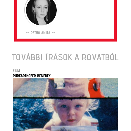
-- PETHŐ ANITA --
TOVÁBBI ÍRÁSOK A ROVATBÓL
FILM
PURKARTHOFER BENEDEK