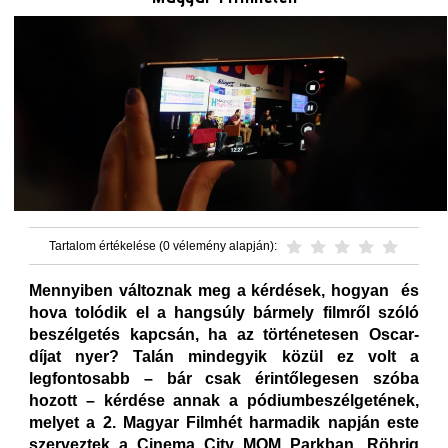
Tartalom értékelése (0 vélemény alapján):
Mennyiben változnak meg a kérdések, hogyan és
hova tolódik el a hangsúly bármely filmről szóló
beszélgetés kapcsán, ha az történetesen Oscar-
díjat nyer? Talán mindegyik közül ez volt a
legfontosabb – bár csak érintőlegesen szóba
hozott – kérdése annak a pódiumbeszélgetének,
melyet a 2. Magyar Filmhét harmadik napján este
szerveztek a Cinema City MOM Parkban, Röhrig