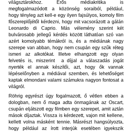
világsztárokhoz. Erős médiakritika is
megfogalmazódott a közönség soraiból, például,
hogy tényleg azt kell-e egy ilyen fajsúlyos, komoly film
főszereplőjétől kérdezni, hogy mit vacsorázott a gálán
Leonardo di Caprio. Más vélemény szerint két
bulvárosabb jellegű kérdés között láthatóan szó van
azért komolyabb témákról is, és a médiának nagy
szerepe van abban, hogy nem csupán egy szűk réteg
ismeri az alkotókat. Illetve elhangzott egy olyan
felvetés is, miszerint a díjjal a válaszadás jogát
nyerték el annak készítői, azt, hogy ők vannak
lépéselőnyben a médiával szemben, és lehetőséget
kaptak elmondani valami számukra nagyon fontosat a
világról.
Röhrig egyrészt úgy fogalmazott, ő vétlen ebben a
dologban, nem ő maga adta önmagának az Oscart,
csupán eljátszott egy filmben egy szerepet, amit aztán
mások díjaztak. Vissza is kérdezett, vajon mit kellene,
kellett volna másként tennie. Másrészt hangsúlyozta,
hogy például az írott interjúk esetében igyekszik