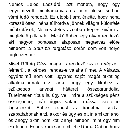
Nemes Jeles Lászlóról azt mondta, hogy egy
fegyelmezett, munkamániás és nem utolsó sorban
várni tudó rendező. Ez utóbbit arra értette, hogy néha
koraszülötten, néha túlhordva jönnek világra különféle
műalkotások, Nemes Jeles azonban képes kivárni a
megfelelő pillanatot. Máskülönben egy olyan rendező,
aki nagyon pontosan, alaposan megtervez előre
mindent, a
Saul fia
forgatása során sem volt helye
rögtönzésnek.
Mivel Röhrig Géza maga is rendező szakon végzett,
felmerült a kérdés, rendez-e valaha filmet. A válasza
egyértelmű nem volt, ugyanis saját magát alkatilag
alkalmatlannak érzi arra, hogy egy filmhez a
szükséges anyagi hátteret összegrundolja.
Türelmetlen típus is, úgy véli, mire a szükséges pénz
összejönne, már úgyis valami mással szeretne
foglalkozni. Ehhez képest az irodalmat sokkal
szabadabbnak érzi, akkor és úgy és ott ír, amikor, ahol
és ahogy akar, nem köti annyi minden, mint egy film
esetében. Ennek kapcsán említette Rajna Gábor, hogy