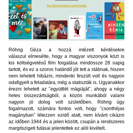
Röhrig Géza a hozzá intézett kérdésekre
válaszul elmesélte, hogy a magyar viszonyok közt is
kis költségvetésű film forgatása mindössze 28 napig
tartott, és ez a szoros határidő jót tett a stábnak, hiszen
nem lehetett hibázni, mindenki feszült volt és nagyon
odafigyelt a feladatára, még a statiszták is. Ugyanakkor
érezni lehetett az "együttlét mágiáját", ahogy a négy
hetes összezártságból, a közös munkából valami
nagyon jó dolog volt születőben. Röhrig úgy
fogalmazott, számára fontos volt, hogy "csonthéjas
magányban" létezzen ezidő alatt, nem kívánt cikázni
az időben 1944 és a jelen között, csupán a rendszeres
margitszigeti futásai jelentettek ez alól kivételt.