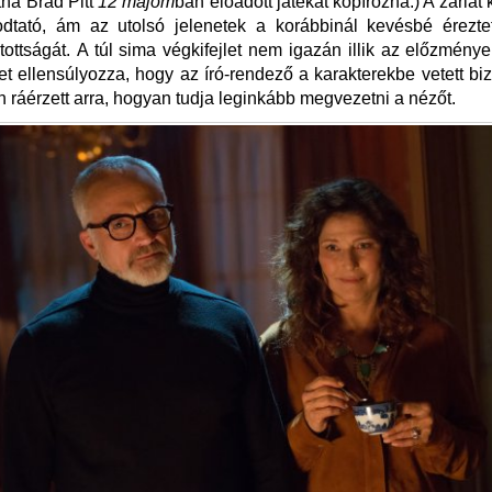
ha Brad Pitt
12 majom
ban előadott játékát kopírozná.) A zárlat 
odtató, ám az utolsó jelenetek a korábbinál kevésbé érezte
atottságát. A túl sima végkifejlet nem igazán illik az előzmény
et ellensúlyozza, hogy az író-rendező a karakterekbe vetett bi
 ráérzett arra, hogyan tudja leginkább megvezetni a nézőt.