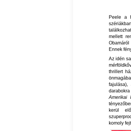
Peele a h
szériákban
találkozh
mellett r
Obamáról s
Ennek fény
Az idén sa
mérföldkőv
thrillert 
önmagában
fajulása)
darabokra
Amerikai 
tényezőben
kerül el
szuperprod
komoly fej