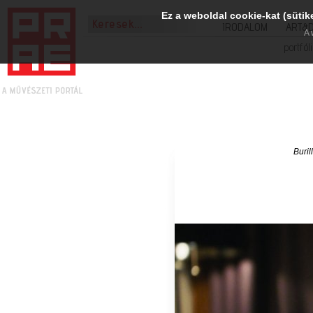
Ez a weboldal cookie-kat (sütik
IRODALOM
ART&
A 
portfól
Buril