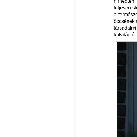
hírhedten
teljesen s
a természe
öccsének a
társadalmi
külvilágtól