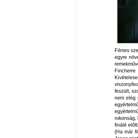
Filmes sz
egyre növe
remekműv
Fincherre
Kivételese
viszonyítv
feszült, s
nem elég s
egyértelm
egyértelmű
rokonság, 
finálé előt
(Ha már f