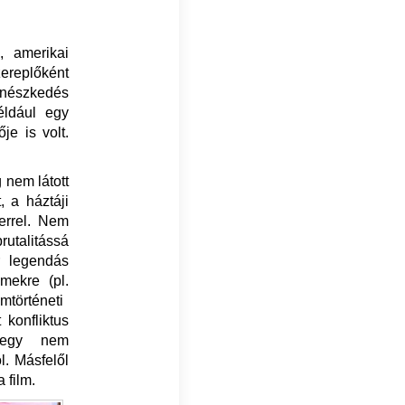
, amerikai
zereplőként
ínészkedés
éldául egy
je is volt.
 nem látott
, a háztáji
lerrel. Nem
utalitássá
r legendás
lmekre (pl.
mtörténeti
 konfliktus
t egy nem
l. Másfelől
 film.