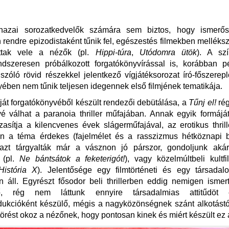
azai sorozatkedvelők számára sem biztos, hogy ismerős
 rendre epizodistaként tűnik fel, egészestés filmekben melléks
attak vele a nézők (pl.
Hippi-túra
,
Utódomra ütök
). A sz
endszeresen próbálkozott forgatókönyvírással is, korábban p
zóló rövid részekkel jelentkező vígjátéksorozat író-főszereplő
ében nem tűnik teljesen idegennek első filmjének tematikája.
ját forgatókönyvéből készült rendezői debütálása, a
Tűnj el!
rég
é válhat a paranoia thriller műfajában. Annak egyik formáját
házasítja a kilencvenes évek slágerműfajával, az erotikus thril
 a téma érdekes (fajelmélet és a rasszizmus hétköznapi br
, azt tárgyalták már a vásznon jó párszor, gondoljunk aká
 (pl.
Ne bántsátok a feketerigót!
), vagy közelmúltbeli kultfi
História X
). Jelentősége egy filmtörténeti és egy társadalo
 áll. Egyrészt fősodor beli thrillerben eddig nemigen ismert
ő, rég nem láttunk ennyire társadalmias attitűdö
ukcióként készülő, mégis a nagyközönségnek szánt alkotástó
törést okoz a nézőnek, hogy pontosan kinek és miért készült ez a