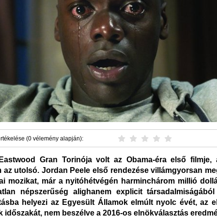
rtékelése (0 vélemény alapján):
Eastwood Gran Torinója volt az Obama-éra első filmje, 
 az utolsó. Jordan Peele első rendezése villámgyorsan me
ai mozikat, már a nyitóhétvégén harminchárom millió dollár
tlan népszerűség alighanem explicit társadalmiságából
tásba helyezi az Egyesült Államok elmúlt nyolc évét, az e
k időszakát, nem beszélve a 2016-os elnökválasztás eredmé