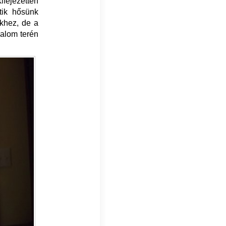
kifejezetten
tik hősünk
ekhez, de a
zalom terén