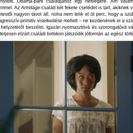
 nyitott, Obama-párti családjához egy hétvégére. Ám val
timmel. Az Armitage-család két fekete cselédet is tart, akiknek 
testől nagyon távol áll, noha nem telik el öt perc, hogy a sz
gresszív-primitív viselkedése mellett – ne kezdenének el a sz
 helyzetéről beszélni. Igazán nyomasztóvá és szorongatóvá vá
 teljesen elzárt családi birtokon játszódik jóformán az egész tört