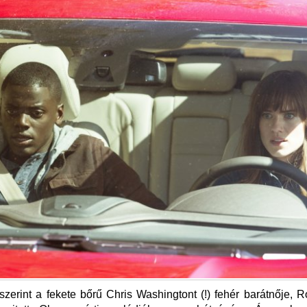
 szerint a fekete bőrű Chris Washingtont (!) fehér barátnője, R