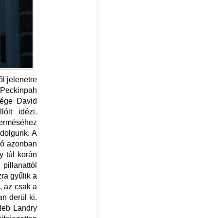
ől jelenetre
t Peckinpah
tsége David
óit idézi.
 terméséhez
 dolgunk. A
anó azonban
y túl korán
illanattól
ra gyűlik a
, az csak a
an derül ki.
leb Landry