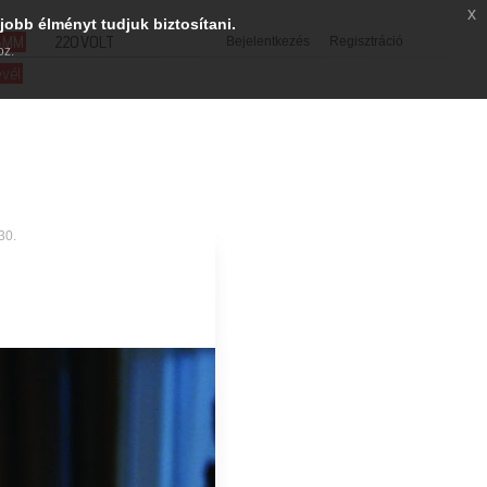
x
jobb élményt tudjuk biztosítani.
SMM
220VOLT
Bejelentkezés
Regisztráció
oz.
evél
30.