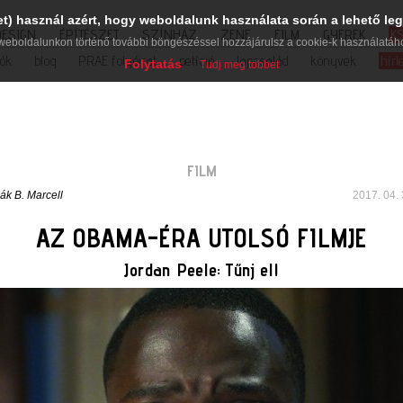
et) használ azért, hogy weboldalunk használata során a lehető leg
DESIGN
ÉPÍTÉSZET
SZÍNHÁZ
ZENE
FILM
GYEREK
K
weboldalunkon történő további böngészéssel hozzájárulsz a cookie-k használatáh
iók
blog
PRAE folyóirat
petíció
lapcsalád
könyvek
hírl
Folytatás
Tudj meg többet
FILM
lák B. Marcell
2017. 04. 
AZ OBAMA-ÉRA UTOLSÓ FILMJE
Jordan Peele: Tűnj el!