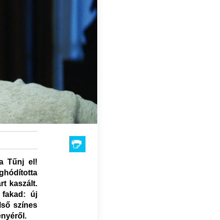
a Tűnj el!
ghódította
t kaszált.
 fakad: új
lső színes
nyéről.