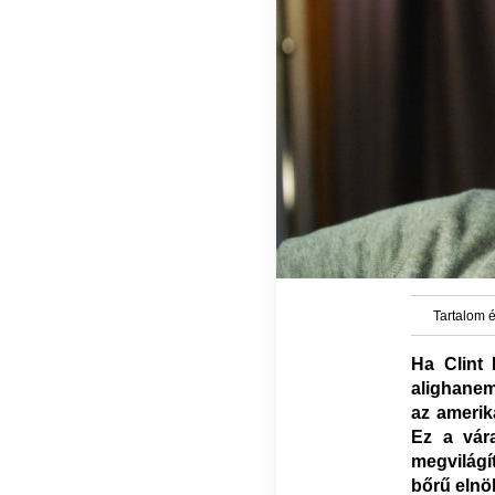
Tartalom é
Ha Clint 
alighanem
az amerik
Ez a vára
megvilágí
bőrű elnö