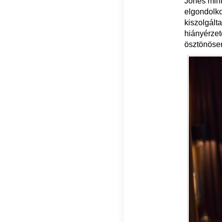
Jones mint
elgondolk
kiszolgált
hiányérzet
ösztönösen