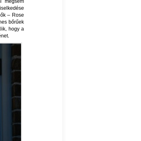
ami mégsem
viselkedése
ülők – Rose
ínes bőrűek
lik, hogy a
énet.