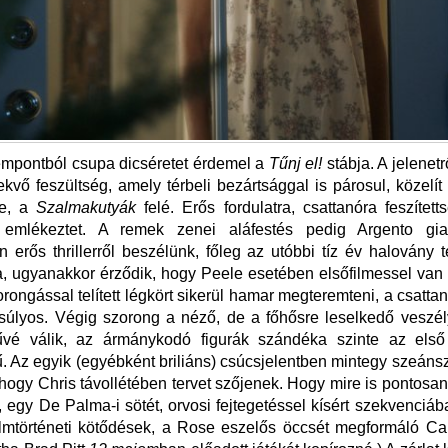
empontból csupa dicséretet érdemel a
Tűnj el!
stábja. A jelenetr
kvő feszültség, amely térbeli bezártsággal is párosul, közelí
e, a
Szalmakutyák
felé. Erős fordulatra, csattanóra feszítet
 emlékeztet. A remek zenei aláfestés pedig Argento giall
n erős thrillerről beszélünk, főleg az utóbbi tíz év halovány
a, ugyanakkor érződik, hogy Peele esetében elsőfilmessel van
zorongással telített légkört sikerül hamar megteremteni, a csatt
úlyos. Végig szorong a néző, de a főhősre leselkedő veszél
űvé válik, az ármánykodó figurák szándéka szinte az első p
. Az egyik (egyébként briliáns) csúcsjelentben mintegy szeánsz
hogy Chris távollétében tervet szőjenek. Hogy mire is pontosan
t, egy De Palma-i sötét, orvosi fejtegetéssel kísért szekvenciáb
ilmtörténeti kötődések, a Rose eszelős öccsét megformáló Ca