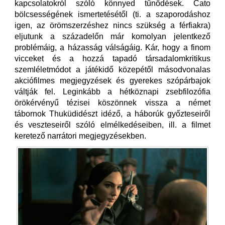
kapcsolatokról szóló könnyed tűnődések. Cato
bölcsességének ismertetésétől (ti. a szaporodáshoz
igen, az örömszerzéshez nincs szükség a férfiakra)
eljutunk a századelőn már komolyan jelentkező
problémáig, a házasság válságáig. Kár, hogy a finom
vicceket és a hozzá tapadó társadalomkritikus
szemléletmódot a játékidő közepétől másodvonalas
akciófilmes megjegyzések és gyerekes szópárbajok
váltják fel. Leginkább a hétköznapi zsebfilozófia
örökérvényű tézisei köszönnek vissza a német
tábornok Thuküdidészt idéző, a háborúk győzteseiről
és veszteseiről szóló elmélkedéseiben, ill. a filmet
keretező narrátori megjegyzésekben.