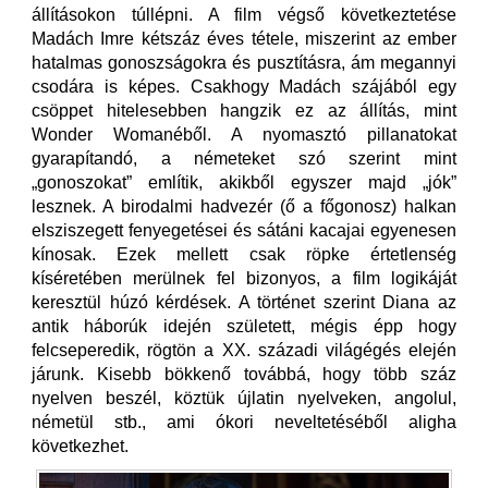
állításokon túllépni. A film végső következtetése
Madách Imre kétszáz éves tétele, miszerint az ember
hatalmas gonoszságokra és pusztításra, ám megannyi
csodára is képes. Csakhogy Madách szájából egy
csöppet hitelesebben hangzik ez az állítás, mint
Wonder Womanéből. A nyomasztó pillanatokat
gyarapítandó, a németeket szó szerint mint
„gonoszokat” említik, akikből egyszer majd „jók”
lesznek. A birodalmi hadvezér (ő a főgonosz) halkan
elsziszegett fenyegetései és sátáni kacajai egyenesen
kínosak. Ezek mellett csak röpke értetlenség
kíséretében merülnek fel bizonyos, a film logikáját
keresztül húzó kérdések. A történet szerint Diana az
antik háborúk idején született, mégis épp hogy
felcseperedik, rögtön a XX. századi világégés elején
járunk. Kisebb bökkenő továbbá, hogy több száz
nyelven beszél, köztük újlatin nyelveken, angolul,
németül stb., ami ókori neveltetéséből aligha
következhet.