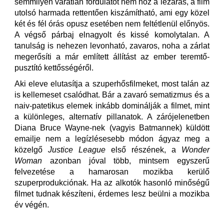
semmilyen váratlan fordulatot nem hoz a lezárás, a film
utolsó harmada rettentően kiszámítható, ami egy közel
két és fél órás opusz esetében nem feltétlenül előnyös.
A végső párbaj elnagyolt és kissé komolytalan. A
tanulság is nehezen levonható, zavaros, noha a zárlat
megerősíti a már említett állítást az ember teremtő-
pusztító kettősségéről.
Aki eleve elutasítja a szuperhősfilmeket, most talán az
is kellemeset csalódhat. Bár a zavaró sematizmus és a
naiv-patetikus elemek inkább dominálják a filmet, mint
a különleges, alternatív pillanatok. A zárójelenetben
Diana Bruce Wayne-nek (vagyis Batmannek) küldött
emailje nem a legízlésesebb módon ágyaz meg a
közelgő
Justice League
első részének, a
Wonder
Woman
azonban jóval több, mintsem egyszerű
felvezetése a hamarosan mozikba kerülő
szuperprodukciónak. Ha az alkotók hasonló minőségű
filmet tudnak készíteni, érdemes lesz beülni a mozikba
év végén.