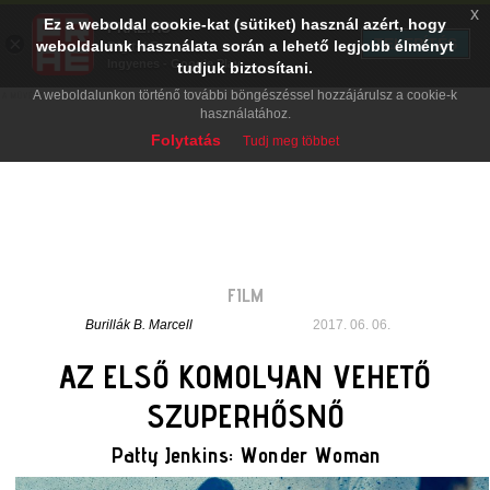
x
Ez a weboldal cookie-kat (sütiket) használ azért, hogy
PRAE.HU
×
TELEPÍTÉS
weboldalunk használata során a lehető legjobb élményt
Digital Evolution
Ingyenes - Google Play
tudjuk biztosítani.
A weboldalunkon történő további böngészéssel hozzájárulsz a cookie-k
használatához.
Folytatás
Tudj meg többet
FILM
Burillák B. Marcell
2017. 06. 06.
AZ ELSŐ KOMOLYAN VEHETŐ
SZUPERHŐSNŐ
Patty Jenkins: Wonder Woman