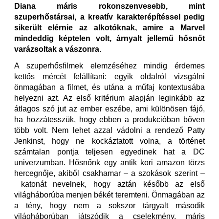
Diana máris rokonszenvesebb, mint
szuperhőstársai, a kreatív karakterépítéssel pedig
sikerült elérnie az alkotóknak, amire a Marvel
mindeddig képtelen volt, árnyalt jellemű hősnőt
varázsoltak a vászonra.
A szuperhősfilmek elemzéséhez mindig érdemes
kettős mércét felállítani: egyik oldalról vizsgálni
önmagában a filmet, és utána a műfaj kontextusába
helyezni azt. Az első kritérium alapján leginkább az
átlagos szó jut az ember eszébe, ami különösen fájó,
ha hozzátesszük, hogy ebben a produkcióban bőven
több volt. Nem lehet azzal vádolni a rendező Patty
Jenkinst, hogy ne kockáztatott volna, a történet
számtalan pontja teljesen egyedinek hat a DC
univerzumban. Hősnőnk egy antik kori amazon törzs
hercegnője, akiből csakhamar – a szokások szerint –
katonát nevelnek, hogy aztán később az első
világháborúba menjen békét teremteni. Önmagában az
a tény, hogy nem a sokszor tárgyalt második
világháborúban játszódik a cselekmény, máris