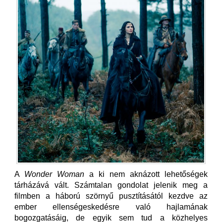
A
Wonder Woman
a ki nem aknázott lehetőségek
tárházává vált. Számtalan gondolat jelenik meg a
filmben a háború szörnyű pusztításától kezdve az
ember ellenségeskedésre való hajlamának
bogozgatásáig, de egyik sem tud a közhelyes