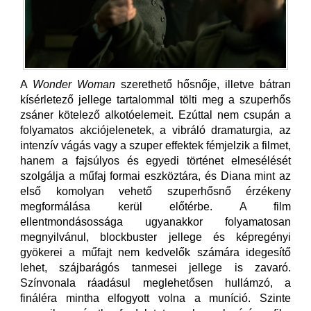
A
Wonder Woman
szerethető hősnője, illetve bátran
kísérletező jellege tartalommal tölti meg a szuperhős
zsáner kötelező alkotóelemeit. Ezúttal nem csupán a
folyamatos akciójelenetek, a vibráló dramaturgia, az
intenzív vágás vagy a szuper effektek fémjelzik a filmet,
hanem a fajsúlyos és egyedi történet elmesélését
szolgálja a műfaj formai eszköztára, és Diana mint az
első komolyan vehető szuperhősnő érzékeny
megformálása kerül előtérbe. A film
ellentmondásossága ugyanakkor folyamatosan
megnyilvánul, blockbuster jellege és képregényi
gyökerei a műfajt nem kedvelők számára idegesítő
lehet, szájbarágós tanmesei jellege is zavaró.
Színvonala ráadásul meglehetősen hullámzó, a
fináléra mintha elfogyott volna a muníció. Szinte