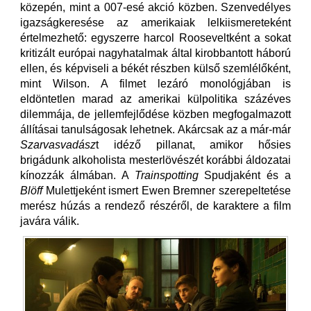
közepén, mint a 007-esé akció közben. Szenvedélyes
igazságkeresése az amerikaiak lelkiismereteként
értelmezhető: egyszerre harcol Rooseveltként a sokat
kritizált európai nagyhatalmak által kirobbantott háború
ellen, és képviseli a békét részben külső szemlélőként,
mint Wilson. A filmet lezáró monológjában is
eldöntetlen marad az amerikai külpolitika százéves
dilemmája, de jellemfejlődése közben megfogalmazott
állításai tanulságosak lehetnek. Akárcsak az a már-már
Szarvasvadász
t idéző pillanat, amikor hősies
brigádunk alkoholista mesterlövészét korábbi áldozatai
kínozzák álmában. A
Trainspotting
Spudjaként és a
Blöff
Mulettjeként ismert Ewen Bremner szerepeltetése
merész húzás a rendező részéről, de karaktere a film
javára válik.