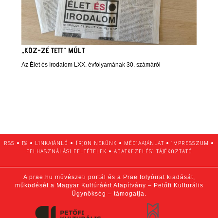
„KÖZ-ZÉ TETT” MÚLT
Az Élet és Irodalom LXX. évfolyamának 30. számáról
RSS
•
1%
•
LINKAJÁNLÓ
•
ÍRJON NEKÜNK
•
MÉDIAAJÁNLAT
•
IMPRESSZUM
•
FELHASZNÁLÁSI FELTÉTELEK
•
ADATKEZELÉSI TÁJÉKOZTATÓ
A prae.hu művészeti portál és a Prae folyóirat kiadását,
működését a Magyar Kultúráért Alapítvány – Petőfi Kulturális
Ügynökség – támogatja.