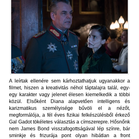
A leírtak ellenére sem kárhoztathatjuk ugyanakkor a
filmet, hiszen a kreativitás néhol táptalajra talál, egy-
egy karakter vagy jelenet élesen kiemelkedik a többi
közül. Elsőként Diana alapvetően intelligens és
karizmatikus személyisége bűvöli el a nézőt,
megformálója, a fél éves fizikai felkészülésből érkező
Gal Gadot tökéletes választás a címszerepre. Hősnőnk
nem James Bond visszafogottságával lép színre, bár
sminkje és frizurája pont olyan hibátlan a front