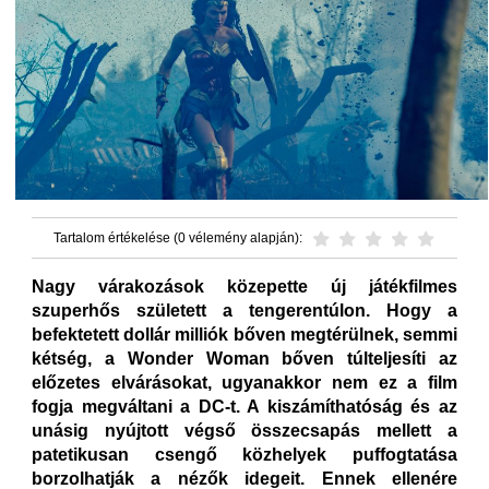
Tartalom értékelése (0 vélemény alapján):
Nagy várakozások közepette új játékfilmes
szuperhős született a tengerentúlon. Hogy a
befektetett dollár milliók bőven megtérülnek, semmi
kétség, a Wonder Woman bőven túlteljesíti az
előzetes elvárásokat, ugyanakkor nem ez a film
fogja megváltani a DC-t. A kiszámíthatóság és az
unásig nyújtott végső összecsapás mellett a
patetikusan csengő közhelyek puffogtatása
borzolhatják a nézők idegeit. Ennek ellenére