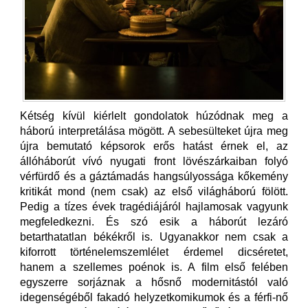
Kétség kívül kiérlelt gondolatok húzódnak meg a
háború interpretálása mögött. A sebesülteket újra meg
újra bemutató képsorok erős hatást érnek el, az
állóháborút vívó nyugati front lövészárkaiban folyó
vérfürdő és a gáztámadás hangsúlyossága kőkemény
kritikát mond (nem csak) az első világháború fölött.
Pedig a tízes évek tragédiájáról hajlamosak vagyunk
megfeledkezni. És szó esik a háborút lezáró
betarthatatlan békékről is. Ugyanakkor nem csak a
kiforrott történelemszemlélet érdemel dicséretet,
hanem a szellemes poénok is. A film első felében
egyszerre sorjáznak a hősnő modernitástól való
idegenségéből fakadó helyzetkomikumok és a férfi-nő