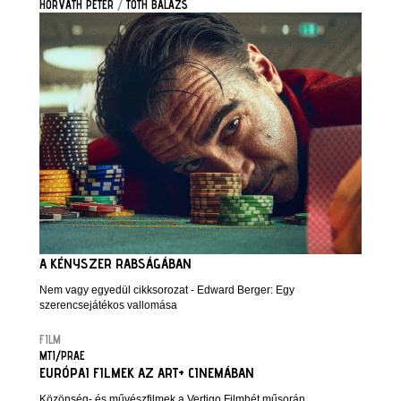
HORVÁTH PÉTER
/
TÓTH BALÁZS
A KÉNYSZER RABSÁGÁBAN
Nem vagy egyedül cikksorozat - Edward Berger: Egy
szerencsejátékos vallomása
FILM
MTI/PRAE
EURÓPAI FILMEK AZ ART+ CINEMÁBAN
Közönség- és művészfilmek a Vertigo Filmhét műsorán