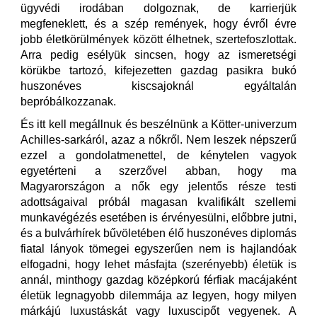
ügyvédi irodában dolgoznak, de karrierjük
megfeneklett, és a szép remények, hogy évről évre
jobb életkörülmények között élhetnek, szertefoszlottak.
Arra pedig esélyük sincsen, hogy az ismeretségi
körükbe tartozó, kifejezetten gazdag pasikra bukó
huszonéves kiscsajoknál egyáltalán
bepróbálkozzanak.
És itt kell megállnuk és beszélnünk a Kötter-univerzum
Achilles-sarkáról, azaz a nőkről. Nem leszek népszerű
ezzel a gondolatmenettel, de kénytelen vagyok
egyetérteni a szerzővel abban, hogy ma
Magyarországon a nők egy jelentős része testi
adottságaival próbál magasan kvalifikált szellemi
munkavégézés esetében is érvényesülni, előbbre jutni,
és a bulvárhírek bűvöletében élő huszonéves diplomás
fiatal lányok tömegei egyszerűen nem is hajlandóak
elfogadni, hogy lehet másfajta (szerényebb) életük is
annál, minthogy gazdag középkorú férfiak macájaként
életük legnagyobb dilemmája az legyen, hogy milyen
márkájú luxustáskát vagy luxuscipőt vegyenek. A