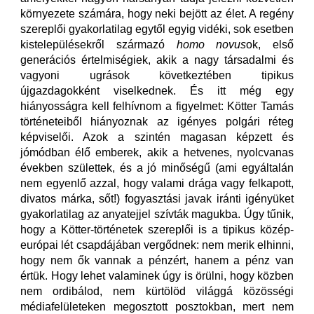
környezete számára, hogy neki bejött az élet. A regény
szereplői gyakorlatilag egytől egyig vidéki, sok esetben
kistelepülésekről származó
homo novus
ok, első
generációs értelmiségiek, akik a nagy társadalmi és
vagyoni ugrások következtében tipikus
újgazdagokként viselkednek. És itt még egy
hiányosságra kell felhívnom a figyelmet: Kötter Tamás
történeteiből hiányoznak az igényes polgári réteg
képviselői. Azok a szintén magasan képzett és
jómódban élő emberek, akik a hetvenes, nyolcvanas
években születtek, és a jó minőségű (ami egyáltalán
nem egyenlő azzal, hogy valami drága vagy felkapott,
divatos márka, sőt!) fogyasztási javak iránti igényüket
gyakorlatilag az anyatejjel szívták magukba. Úgy tűnik,
hogy a Kötter-történetek szereplői is a tipikus közép-
európai lét csapdájában vergődnek: nem merik elhinni,
hogy nem ők vannak a pénzért, hanem a pénz van
értük. Hogy lehet valaminek úgy is örülni, hogy közben
nem ordibálod, nem kürtölöd világgá közösségi
médiafelületeken megosztott posztokban, mert nem