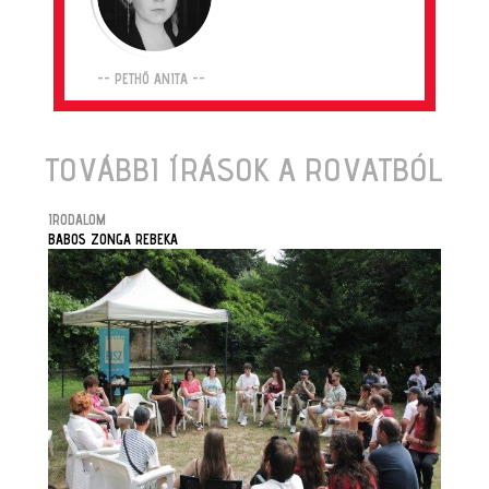
-- PETHŐ ANITA --
TOVÁBBI ÍRÁSOK A ROVATBÓL
IRODALOM
BABOS ZONGA REBEKA