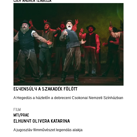
CSEH ANDREA IZABELLA
EGYENSÚLY A SZAKADÉK FÖLÖTT
A Hegedüs a háztetőn a debreceni Csokonai Nemzeti Színházban
FILM
MTI/PRAE
ELHUNYT OLIVERA KATARINA
A jugoszláv filmművészet legendás alakja