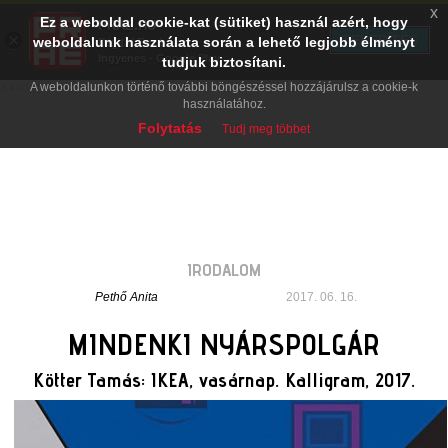
x
Ez a weboldal cookie-kat (sütiket) használ azért, hogy
PRAE.HU
×
TELEPÍTÉS
weboldalunk használata során a lehető legjobb élményt
Digital Evolution
Ingyenes - Google Play
tudjuk biztosítani.
A weboldalunkon történő további böngészéssel hozzájárulsz a cookie-k
használatához.
Folytatás
Tudj meg többet
IRODALOM
Pethő Anita
2017. 06. 16.
MINDENKI NYÁRSPOLGÁR
Kötter Tamás: IKEA, vasárnap. Kalligram, 2017.