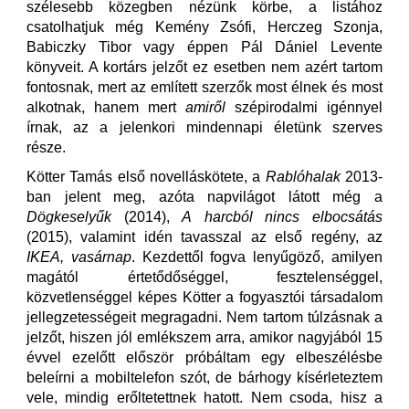
szélesebb közegben nézünk körbe, a listához
csatolhatjuk még Kemény Zsófi, Herczeg Szonja,
Babiczky Tibor vagy éppen Pál Dániel Levente
könyveit. A kortárs jelzőt ez esetben nem azért tartom
fontosnak, mert az említett szerzők most élnek és most
alkotnak, hanem mert
amiről
szépirodalmi igénnyel
írnak, az a jelenkori mindennapi életünk szerves
része.
Kötter Tamás első novelláskötete, a
Rablóhalak
2013-
ban jelent meg, azóta napvilágot látott még a
Dögkeselyűk
(2014),
A harcból nincs elbocsátás
(2015), valamint idén tavasszal az első regény, az
IKEA, vasárnap
. Kezdettől fogva lenyűgöző, amilyen
magától értetődőséggel, fesztelenséggel,
közvetlenséggel képes Kötter a fogyasztói társadalom
jellegzetességeit megragadni. Nem tartom túlzásnak a
jelzőt, hiszen jól emlékszem arra, amikor nagyjából 15
évvel ezelőtt először próbáltam egy elbeszélésbe
beleírni a mobiltelefon szót, de bárhogy kísérleteztem
vele, mindig erőltetettnek hatott. Nem csoda, hisz a