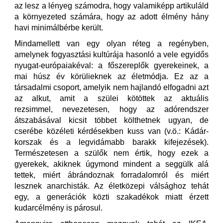
az lesz a lényeg számodra, hogy valamiképp artikuláld
a környezeted számára, hogy az adott élmény hány
havi minimálbérbe került.
Mindamellett van egy olyan réteg a regényben,
amelynek fogyasztási kultúrája hasonló a vele egyidős
nyugat-európaiakéval: a főszereplők gyerekeinek, a
mai húsz év körülieknek az életmódja. Ez az a
társadalmi csoport, amelyik nem hajlandó elfogadni azt
az alkut, amit a szülei kötöttek az aktuális
rezsimmel, nevezetesen, hogy az adórendszer
átszabásával kicsit többet költhetnek ugyan, de
cserébe közéleti kérdésekben kuss van (v.ö.: Kádár-
korszak és a legvidámabb barakk kifejezések).
Természetesen a szülők nem értik, hogy ezek a
gyerekek, akiknek úgymond mindent a seggülk alá
tettek, miért ábrándoznak forradalomról és miért
lesznek anarchisták. Az életközepi válsághoz tehát
egy, a generációk közti szakadékok miatt érzett
kudarcélmény is párosul.