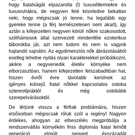
hogy fiatalságát elpazarolta (!) luxuséttermekre és
luxusruhákra, de negyven felé közeledve bekattan
neki, hogy mégiscsak jó lenne, ha legalább egy
gyereke lenne (a férj természetesen nem akart), így
aztán a kifejezetten negyven körüli nőkre szakosodott,
szélhámosok által szervezett mindenféle ezoterikus
táborokba jár, azt nem tudom és nem is vagyok
hajlandó sajnálni. Az egydimenziós nők ábrázolásából
esetleg lehetne nyitás olyan karakterekkel próbálkozni,
akikre a negyvenedik életév környéke nem
elborzasztóan, hanem kifejezetten felszabadítóan hat,
hiszen évről évre távolabb kerülnek az
igényes külsejű fiatal nőkkel kapcsolatos ostoba
sztereotípiáktól és még ostobább
szerepelvárásoktól.
De térjünk vissza a férfiak problámáira, hiszen
elsősorban mégiscsak róluk szól a regény! Nagyon
érdekes, ahogyan az elbeszélés megpróbálja a
rendszerváltás környékén friss diplomás fiatal felnőtt
generáció elmúlt negyed évszázadát