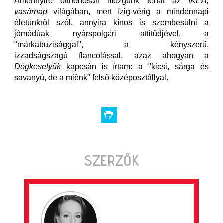
Amennyire otthonosan mozgunk tehát az
IKEA,
vasárnap
világában, mert ízig-vérig a mindennapi
életünkről szól, annyira kínos is szembesülni a
jómódúak nyárspolgári attitűdjével, a
"márkabuzisággal", a kényszerű,
izzadságszagú flancolással, azaz ahogyan a
Dögkeselyűk
kapcsán is írtam: a "kicsi, sárga és
savanyú, de a miénk" felső-középosztállyal.
SZERZŐK