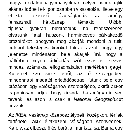
magyar irodalmi hagyományokban mélyen benne rejlik
akár az időbeli el-, pontosabban visszatolás, illetve egy
elitista, lekezelő távolságtartás az amúgy
felhasznált hétköznapi témáktól. Utóbbi
típusba gyakran botolhatunk, ha rendszeresen
olvasunk fiatal, huszon-, harmincéves pályakezdő
prózaírókat, ahogyan meg akarják mondani a tutit,
például felesleges köröket futnak azzal, hogy egy
jelenetbe mindenáron bele akarják írni, hogy a
háttérben milyen rádióadás szól, ezzel is jelezve,
mindez számukra elfogadhatatlan mértékben gagyi.
Kötternél szó sincs erről, az ő szövegeiben
mindennapi magától értetődőséggel futunk bele egy
plázában egy valóságshow szereplőjébe, akiről akkor
is pontosan tudjuk, hogy kicsoda, ha amúgy nincsen
tévénk, és azon is csak a
National Geographic
ot
nézzük.
Az
IKEA, vasárnap
középosztálybeli, középkorú férfiak
története, akik életközepi válságban szenvednek.
Károly, az elbeszélő és barátja, munkatársa, Barna egy