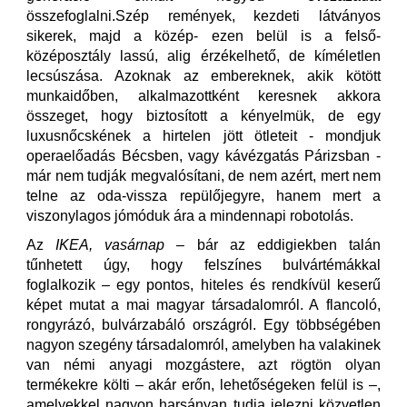
összefoglalni.Szép remények, kezdeti látványos
sikerek, majd a közép- ezen belül is a felső-
középosztály lassú, alig érzékelhető, de kíméletlen
lecsúszása. Azoknak az embereknek, akik kötött
munkaidőben, alkalmazottként keresnek akkora
összeget, hogy biztosított a kényelmük, de egy
luxusnőcskének a hirtelen jött ötleteit - mondjuk
operaelőadás Bécsben, vagy kávézgatás Párizsban -
már nem tudják megvalósítani, de nem azért, mert nem
telne az oda-vissza repülőjegyre, hanem mert a
viszonylagos jómóduk ára a mindennapi robotolás.
Az
IKEA, vasárnap
– bár az eddigiekben talán
tűnhetett úgy, hogy felszínes bulvártémákkal
foglalkozik – egy pontos, hiteles és rendkívül keserű
képet mutat a mai magyar társadalomról. A flancoló,
rongyrázó, bulvárzabáló országról. Egy többségében
nagyon szegény társadalomról, amelyben ha valakinek
van némi anyagi mozgástere, azt rögtön olyan
termékekre költi – akár erőn, lehetőségeken felül is –,
amelyekkel nagyon harsányan tudja jelezni közvetlen