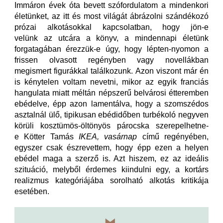
Immáron évek óta bevett szófordulatom a mindenkori
életünket, az itt és most világát ábrázolni szándékozó
prózai alkotásokkal kapcsolatban, hogy jön-e
velünk az utcára a könyv, a mindennapi életünk
forgatagában érezzük-e úgy, hogy lépten-nyomon a
frissen olvasott regényben vagy novellákban
megismert figurákkal találkozunk. Azon viszont már én
is kénytelen voltam nevetni, mikor az egyik franciás
hangulata miatt méltán népszerű belvárosi étteremben
ebédelve, épp azon lamentálva, hogy a szomszédos
asztalnál ülő, tipikusan ebédidőben turbékoló negyven
körüli kosztümös-öltönyös párocska szerepelhetne-
e Kötter Tamás
IKEA, vasárnap
című regényében,
egyszer csak észrevettem, hogy épp ezen a helyen
ebédel maga a szerző is. Azt hiszem, ez az ideális
szituáció, melyből érdemes kiindulni egy, a kortárs
realizmus kategóriájába sorolható alkotás kritikája
esetében.