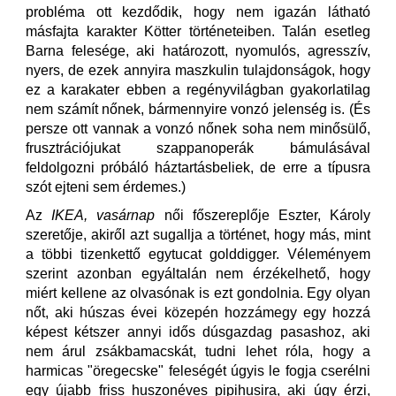
probléma ott kezdődik, hogy nem igazán látható
másfajta karakter Kötter történeteiben. Talán esetleg
Barna felesége, aki határozott, nyomulós, agresszív,
nyers, de ezek annyira maszkulin tulajdonságok, hogy
ez a karakater ebben a regényvilágban gyakorlatilag
nem számít nőnek, bármennyire vonzó jelenség is. (És
persze ott vannak a vonzó nőnek soha nem minősülő,
frusztrációjukat szappanoperák bámulásával
feldolgozni próbáló háztartásbeliek, de erre a típusra
szót ejteni sem érdemes.)
Az
IKEA, vasárnap
női főszereplője Eszter, Károly
szeretője, akiről azt sugallja a történet, hogy más, mint
a többi tizenkettő egytucat golddigger. Véleményem
szerint azonban egyáltalán nem érzékelhető, hogy
miért kellene az olvasónak is ezt gondolnia. Egy olyan
nőt, aki húszas évei közepén hozzámegy egy hozzá
képest kétszer annyi idős dúsgazdag pasashoz, aki
nem árul zsákbamacskát, tudni lehet róla, hogy a
harmicas "öregecske" feleségét úgyis le fogja cserélni
egy újabb friss huszonéves pipihusira, aki úgy érzi,