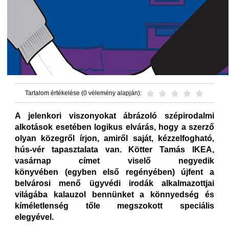
Tartalom értékelése (0 vélemény alapján):
A jelenkori viszonyokat ábrázoló szépirodalmi
alkotások esetében logikus elvárás, hogy a szerző
olyan közegről írjon, amiről saját, kézzelfogható,
hús-vér tapasztalata van. Kötter Tamás IKEA,
vasárnap címet viselő negyedik
könyvében (egyben első regényében) újfent a
belvárosi menő ügyvédi irodák alkalmazottjai
világába kalauzol bennünket a könnyedség és
kíméletlenség tőle megszokott speciális
elegyével.