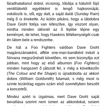
fáradhatatlanul dobol, vicsorog, lóbálja a hátulról fújó
ventillátortól egyébként is lengő hajkoronáját,
vokálozik is, sőt, egy dalt, a saját dalát (
Sunday Rain
)
még ő is énekelte. Az külön pikáns, hogy a lábdobra
Dave Grohl fotója van kifeszítve, így viszont olyan,
mintha minden ütésnél az ő fejébe lépne egy
keményet, de lehet, hogy Hawkins féltékenységét csak
én látom bele a rendszerbe.
De hát a Foo Fighters valóban Dave Grohl
magánszámaként, afféle one-man-bandként indult a
Nirvana megszűnését követően, mi sem bizonyítja ezt
jobban, mint hogy az első albumon (
Foo Fighters
)
minden hangszert ő játszott fel, s még a következőn
(
The Colour and the Shape
) is újradobolta az akkori
dobos (
William Goldsmith
) futamait, s még most is
szinte kizárólag egyes szám első személyben beszélt
a koncertről.
Mindez azért is izgalmas, mert Dave Grohl saját
bevallása szerint nem ismeri az akkordokat, sosem