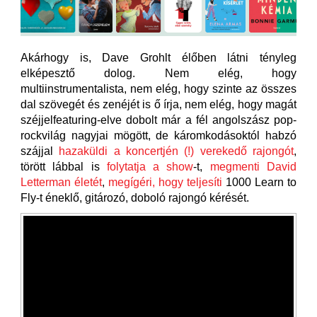
Akárhogy is, Dave Grohlt élőben látni tényleg
elképesztő dolog. Nem elég, hogy
multiinstrumentalista, nem elég, hogy szinte az összes
dal szövegét és zenéjét is ő írja, nem elég, hogy magát
széjjelfeaturing-elve dobolt már a fél angolszász pop-
rockvilág nagyjai mögött, de káromkodásoktól habzó
szájjal
hazaküldi a koncertjén (!) verekedő rajongót
,
törött lábbal is
folytatja a show
-t,
megmenti David
Letterman életét
,
megígéri, hogy teljesíti
1000 Learn to
Fly-t éneklő, gitározó, doboló rajongó kérését.