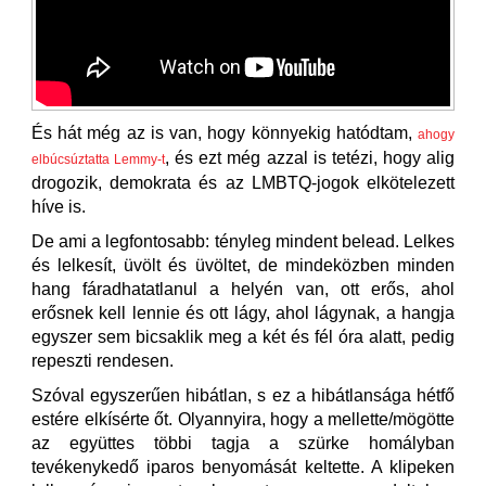
És hát még az is van, hogy könnyekig hatódtam,
ahogy
, és ezt még azzal is tetézi, hogy alig
elbúcsúztatta Lemmy-t
drogozik, demokrata és az LMBTQ-jogok elkötelezett
híve is.
De ami a legfontosabb: tényleg mindent belead. Lelkes
és lelkesít, üvölt és üvöltet, de mindeközben minden
hang fáradhatatlanul a helyén van, ott erős, ahol
erősnek kell lennie és ott lágy, ahol lágynak, a hangja
egyszer sem bicsaklik meg a két és fél óra alatt, pedig
repeszti rendesen.
Szóval egyszerűen hibátlan, s ez a hibátlansága hétfő
estére elkísérte őt. Olyannyira, hogy a mellette/mögötte
az együttes többi tagja a szürke homályban
tevékenykedő iparos benyomását keltette. A klipeken