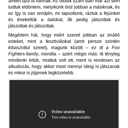
amiért újra itt vannak. Az ötödik szám után már azt sem
tudtuk eldönteni, melyikünk örül jobban a másiknak, és
ez így is van rendjén, mi tapsoltunk, ráztuk a fejünket
és énekeltük a dalokat, ők pedig játszottak és
játszottak és játszottak.
Megértem hát, hogy miért szereti jobban az önálló
esteket, mint a fesztiválokat (amit persze szintén
kibaszottul
szeret), magunk között –
ez itt a Foo
Fighters-family
, mondta – azért mégis más: itt tényleg
mindenki értük, miattuk volt ott, ment is rendesen az
alkudozás, hogy akkor most mennyi ideig is játszanak
és mikor is jöjjenek legközelebb.