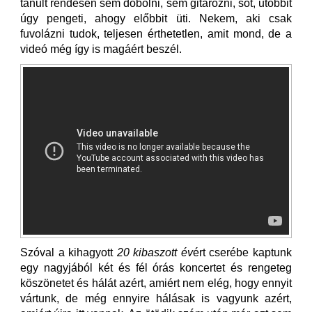
tanult rendesen sem dobolni, sem gitározni, sőt, utóbbit
úgy pengeti, ahogy előbbit üti. Nekem, aki csak
fuvolázni tudok, teljesen érthetetlen, amit mond, de a
videó még így is magáért beszél.
Szóval a kihagyott
20 kibaszott év
ért cserébe kaptunk
egy nagyjából két és fél órás koncertet és rengeteg
köszönetet és hálát azért, amiért nem elég, hogy ennyit
vártunk, de még ennyire hálásak is vagyunk azért,