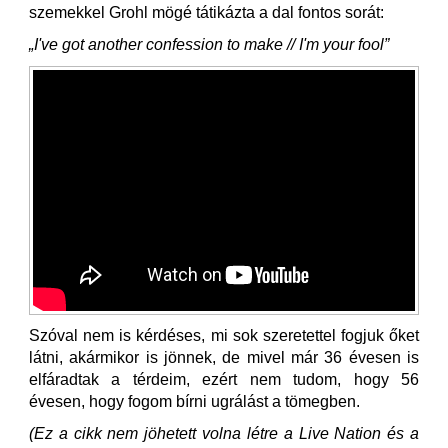
szemekkel Grohl mögé tátikázta a dal fontos sorát:
„I've got another confession to make // I'm your fool”
Szóval nem is kérdéses, mi sok szeretettel fogjuk őket
látni, akármikor is jönnek, de mivel már 36 évesen is
elfáradtak a térdeim, ezért nem tudom, hogy 56
évesen, hogy fogom bírni ugrálást a tömegben.
(Ez a cikk nem jöhetett volna létre a Live Nation és a