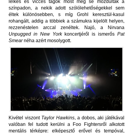
lelkes és vicces tagok most meg se mozdultak a
színpadon, a nekik adott szólólehetőségekkel sem
éltek különösebben, s míg Grohl keresztül-kasul
rohangált, addig a többiek a számukra kijelölt helyen,
rezzenéstelen arccal zenéltek. Najó, a Nirvana
Unpugged in New York
koncertjéről is ismerős
Pat
Smear
néha azért mosolygott.
Kivétel viszont
Taylor Hawkins
, a dobos, aki játékával
valóban fel tudott kerülni a Foo Fightersről alkotott
mentális térképre: elképesztő erővel és tempóval,