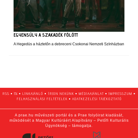
EGYENSÚLY A SZAKADÉK FÖLÖTT
A Hegedüs a háztetőn a debreceni Csokonai Nemzeti Színházban
RSS
•
1%
•
LINKAJÁNLÓ
•
ÍRJON NEKÜNK
•
MÉDIAAJÁNLAT
•
IMPRESSZUM
•
FELHASZNÁLÁSI FELTÉTELEK
•
ADATKEZELÉSI TÁJÉKOZTATÓ
A prae.hu művészeti portál és a Prae folyóirat kiadását,
működését a Magyar Kultúráért Alapítvány – Petőfi Kulturális
Ügynökség – támogatja.