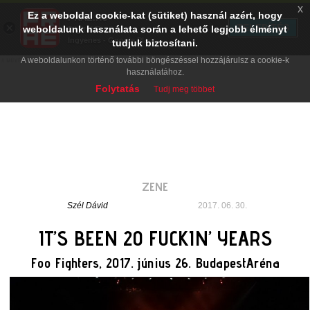
x
Ez a weboldal cookie-kat (sütiket) használ azért, hogy
PRAE.HU
×
TELEPÍTÉS
weboldalunk használata során a lehető legjobb élményt
Digital Evolution
Ingyenes - Google Play
tudjuk biztosítani.
A weboldalunkon történő további böngészéssel hozzájárulsz a cookie-k
használatához.
Folytatás
Tudj meg többet
ZENE
Szél Dávid
2017. 06. 30.
IT’S BEEN 20 FUCKIN’ YEARS
Foo Fighters, 2017. június 26. BudapestAréna