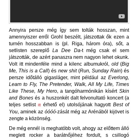
Annyira persze még így sem tolták hosszan, mint
amennyiszer erről Grohl beszélt, játszottak ők ezen a
turnén hosszabban is (pl. Riga, három óra), sőt, a
setlisten szereplő
La Dee Da
-t még csak el sem
játszották, de azért panaszra nem nagyon lehet okunk.
Volt itt mindenféle mind a kilenc albumukról,
old
(
Big
Me, This is a Call
) és
new shit
(
Run, Sunday Rain
) és
persze időtálló gigasláger, mint például az
Everlong,
Learn to Fly, The Pretender, Walk, All My Life, Times
Like These, My Hero
, a tangóharmónikán kísért
Skin
and Bones
és a huszonkét dalt felvonultató koncert (a
teljes setlist
érhető el) utolsójának hagyott
Best of
itt
You
, aminek az
óóóó
-zását még az Arénából kijövet is
zengte a közönség.
De még ennél is meghatóbb volt, ahogy az előttem álló
meglett rocker a barátnőjéhez fordult, s csillogó