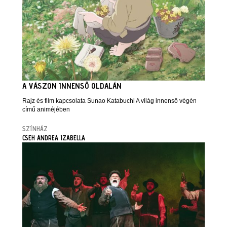
A VÁSZON INNENSŐ OLDALÁN
Rajz és film kapcsolata Sunao Katabuchi A világ innenső végén
című animéjében
SZÍNHÁZ
CSEH ANDREA IZABELLA