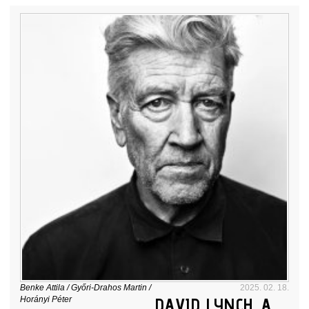
Benke Attila
/
Győri-Drahos Martin
/
2025. 02. 18.
DAVID LYNCH, A
Horányi Péter