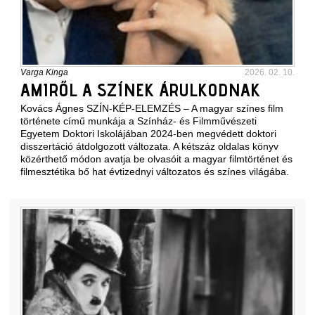
Varga Kinga
2026. 02. 10.
AMIRŐL A SZÍNEK ÁRULKODNAK
Kovács Ágnes SZÍN-KÉP-ELEMZÉS – A magyar színes film
története című munkája a Színház- és Filmművészeti
Egyetem Doktori Iskolájában 2024-ben megvédett doktori
disszertáció átdolgozott változata. A kétszáz oldalas könyv
közérthető módon avatja be olvasóit a magyar filmtörténet és
filmesztétika bő hat évtizednyi változatos és színes világába.