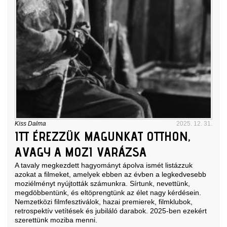
Kiss Dalma
2025. 12. 31.
ITT ÉREZZÜK MAGUNKAT OTTHON,
AVAGY A MOZI VARÁZSA
A tavaly megkezdett hagyományt ápolva ismét listázzuk
azokat a filmeket, amelyek ebben az évben a legkedvesebb
moziélményt nyújtották számunkra. Sírtunk, nevettünk,
megdöbbentünk, és eltöprengtünk az élet nagy kérdésein.
Nemzetközi filmfesztiválok, hazai premierek, filmklubok,
retrospektív vetítések és jubiláló darabok. 2025-ben ezekért
szerettünk moziba menni.