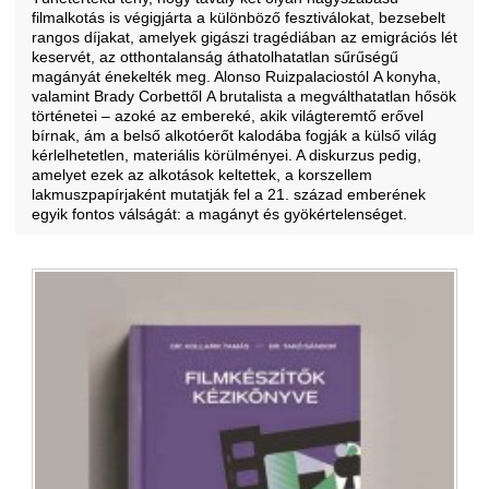
filmalkotás is végigjárta a különböző fesztiválokat, bezsebelt
rangos díjakat, amelyek gigászi tragédiában az emigrációs lét
keservét, az otthontalanság áthatolhatatlan sűrűségű
magányát énekelték meg. Alonso Ruizpalaciostól A konyha,
valamint Brady Corbettől A brutalista a megválthatatlan hősök
történetei – azoké az embereké, akik világteremtő erővel
bírnak, ám a belső alkotóerőt kalodába fogják a külső világ
kérlelhetetlen, materiális körülményei. A diskurzus pedig,
amelyet ezek az alkotások keltettek, a korszellem
lakmuszpapírjaként mutatják fel a 21. század emberének
egyik fontos válságát: a magányt és gyökértelenséget.