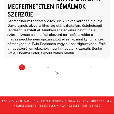
MEGFEJTHETETLEN RÉMÁLMOK
SZERZŐJE
Szomorúan kezdődött a 2025. év. 78 éves korában elhunyt
David Lynch, akivel a filmvilág utánozhatatlan, őstehetségű
rendezőt veszített el. Munkássága sokakra hatott, de a
szürrealizmus és a kafkai abszurd területén azokba a
magasságokba nem igazán jutott el senki, mint Lynch a Kék
bársonyban, a Twin Peaksben vagy a Lost Highwayben. Erről
a nagyságról emlékeznek meg filmrovatunk szerzői: Benke
Attila, Horányi Péter, Győri-Drahos Martin.
1
2
3
4
5
6
7
8
9
RSS
•
1%
•
LINKAJÁNLÓ
•
ÍRJON NEKÜNK
•
MÉDIAAJÁNLAT
•
IMPRESSZUM
•
FELHASZNÁLÁSI FELTÉTELEK
•
ADATKEZELÉSI TÁJÉKOZTATÓ