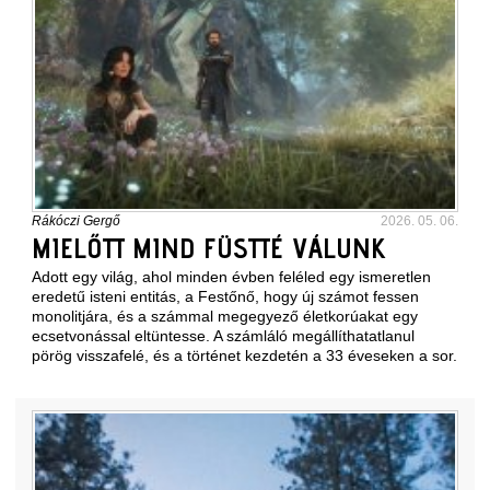
Rákóczi Gergő
2026. 05. 06.
MIELŐTT MIND FÜSTTÉ VÁLUNK
Adott egy világ, ahol minden évben feléled egy ismeretlen
eredetű isteni entitás, a Festőnő, hogy új számot fessen
monolitjára, és a számmal megegyező életkorúakat egy
ecsetvonással eltüntesse. A számláló megállíthatatlanul
pörög visszafelé, és a történet kezdetén a 33 éveseken a sor.