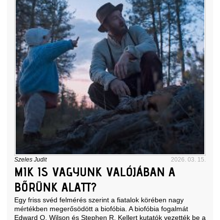
Szeles Judit
2026. 03. 15.
MIK IS VAGYUNK VALÓJÁBAN A
BŐRÜNK ALATT?
Egy friss svéd felmérés szerint a fiatalok körében nagy
mértékben megerősödött a biofóbia. A biofóbia fogalmát
Edward O. Wilson és Stephen R. Kellert kutatók vezették be a