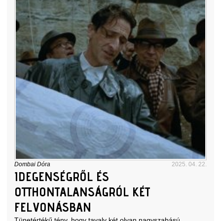
Dombai Dóra
2025. 04. 22.
IDEGENSÉGRŐL ÉS
OTTHONTALANSÁGRÓL KÉT
FELVONÁSBAN
Tünetértékű tény, hogy tavaly két olyan nagyszabású