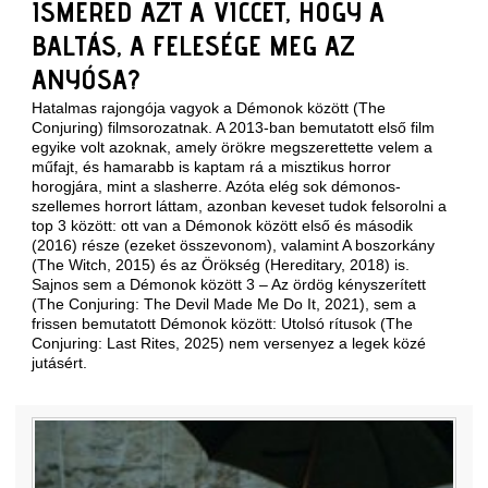
ISMERED AZT A VICCET, HOGY A
BALTÁS, A FELESÉGE MEG AZ
ANYÓSA?
Hatalmas rajongója vagyok a Démonok között (The
Conjuring) filmsorozatnak. A 2013-ban bemutatott első film
egyike volt azoknak, amely örökre megszerettette velem a
műfajt, és hamarabb is kaptam rá a misztikus horror
horogjára, mint a slasherre. Azóta elég sok démonos-
szellemes horrort láttam, azonban keveset tudok felsorolni a
top 3 között: ott van a Démonok között első és második
(2016) része (ezeket összevonom), valamint A boszorkány
(The Witch, 2015) és az Örökség (Hereditary, 2018) is.
Sajnos sem a Démonok között 3 – Az ördög kényszerített
(The Conjuring: The Devil Made Me Do It, 2021), sem a
frissen bemutatott Démonok között: Utolsó rítusok (The
Conjuring: Last Rites, 2025) nem versenyez a legek közé
jutásért.