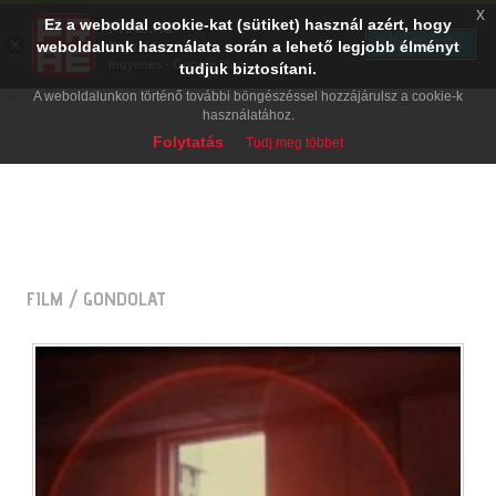
x
Ez a weboldal cookie-kat (sütiket) használ azért, hogy
PRAE.HU
×
TELEPÍTÉS
weboldalunk használata során a lehető legjobb élményt
Digital Evolution
Ingyenes - Google Play
tudjuk biztosítani.
A weboldalunkon történő további böngészéssel hozzájárulsz a cookie-k
használatához.
Folytatás
Tudj meg többet
FILM
/ GONDOLAT