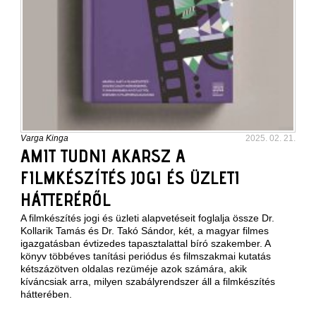
Varga Kinga
2025. 02. 21.
AMIT TUDNI AKARSZ A
FILMKÉSZÍTÉS JOGI ÉS ÜZLETI
HÁTTERÉRŐL
A filmkészítés jogi és üzleti alapvetéseit foglalja össze Dr.
Kollarik Tamás és Dr. Takó Sándor, két, a magyar filmes
igazgatásban évtizedes tapasztalattal bíró szakember. A
könyv többéves tanítási periódus és filmszakmai kutatás
kétszázötven oldalas rezüméje azok számára, akik
kíváncsiak arra, milyen szabályrendszer áll a filmkészítés
hátterében.