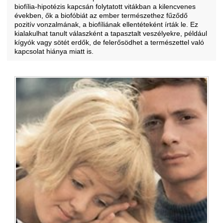
biofília-hipotézis kapcsán folytatott vitákban a kilencvenes
években, ők a biofóbiát az ember természethez fűződő
pozitív vonzalmának, a biofíliának ellentéteként írták le. Ez
kialakulhat tanult válaszként a tapasztalt veszélyekre, például
kígyók vagy sötét erdők, de felerősödhet a természettel való
kapcsolat hiánya miatt is.