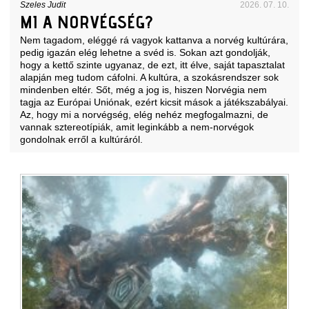
Szeles Judit
2026. 07. 10.
MI A NORVÉGSÉG?
Nem tagadom, eléggé rá vagyok kattanva a norvég kultúrára,
pedig igazán elég lehetne a svéd is. Sokan azt gondolják,
hogy a kettő szinte ugyanaz, de ezt, itt élve, saját tapasztalat
alapján meg tudom cáfolni. A kultúra, a szokásrendszer sok
mindenben eltér. Sőt, még a jog is, hiszen Norvégia nem
tagja az Európai Uniónak, ezért kicsit mások a játékszabályai.
Az, hogy mi a norvégség, elég nehéz megfogalmazni, de
vannak sztereotípiák, amit leginkább a nem-norvégok
gondolnak erről a kultúráról.