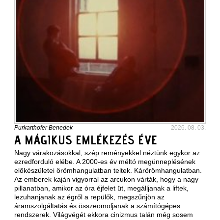
Purkarthofer Benedek
2026. 08. 03.
A MÁGIKUS EMLÉKEZÉS ÉVE
Nagy várakozásokkal, szép reményekkel néztünk egykor az
ezredforduló elébe. A 2000-es év méltó megünneplésének
előkészületei örömhangulatban teltek. Kárörömhangulatban.
Az emberek kaján vigyorral az arcukon várták, hogy a nagy
pillanatban, amikor az óra éjfelet üt, megálljanak a liftek,
lezuhanjanak az égről a repülők, megszűnjön az
áramszolgáltatás és összeomoljanak a számítógépes
rendszerek. Világvégét ekkora cinizmus talán még sosem