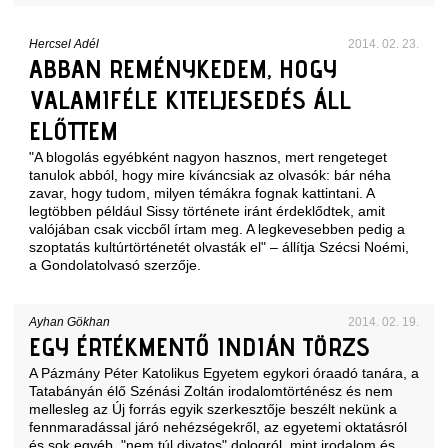
Hercsel Adél
2014. 02. 23.
ABBAN REMÉNYKEDEM, HOGY
VALAMIFÉLE KITELJESEDÉS ÁLL
ELŐTTEM
"A blogolás egyébként nagyon hasznos, mert rengeteget
tanulok abból, hogy mire kíváncsiak az olvasók: bár néha
zavar, hogy tudom, milyen témákra fognak kattintani. A
legtöbben például Sissy története iránt érdeklődtek, amit
valójában csak viccből írtam meg. A legkevesebben pedig a
szoptatás kultúrtörténetét olvasták el" – állítja Szécsi Noémi,
a Gondolatolvasó szerzője.
Ayhan Gökhan
2014. 02. 19.
EGY ÉRTÉKMENTŐ INDIÁN TÖRZS
A Pázmány Péter Katolikus Egyetem egykori óraadó tanára, a
Tatabányán élő Szénási Zoltán irodalomtörténész és nem
mellesleg az Új forrás egyik szerkesztője beszélt nekünk a
fennmaradással járó nehézségekről, az egyetemi oktatásról
és sok egyéb, "nem túl divatos" dologról, mint irodalom és