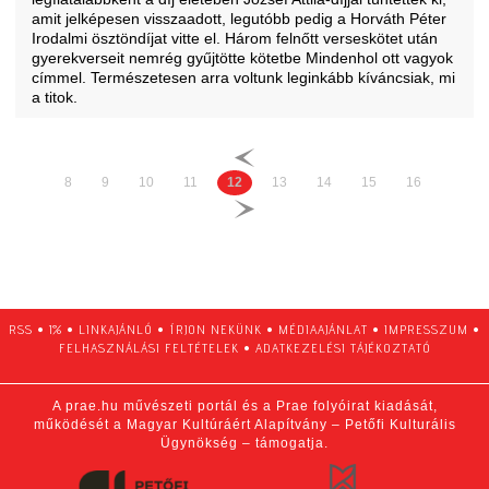
amit jelképesen visszaadott
, legutóbb pedig a Horváth Péter
Irodalmi ösztöndíjat vitte el. Három felnőtt verseskötet után
gyerekverseit nemrég gyűjtötte kötetbe Mindenhol ott vagyok
címmel. Természetesen arra voltunk leginkább kíváncsiak, mi
a titok.
8
9
10
11
12
13
14
15
16
RSS
•
1%
•
LINKAJÁNLÓ
•
ÍRJON NEKÜNK
•
MÉDIAAJÁNLAT
•
IMPRESSZUM
•
FELHASZNÁLÁSI FELTÉTELEK
•
ADATKEZELÉSI TÁJÉKOZTATÓ
A prae.hu művészeti portál és a Prae folyóirat kiadását,
működését a Magyar Kultúráért Alapítvány – Petőfi Kulturális
Ügynökség – támogatja.