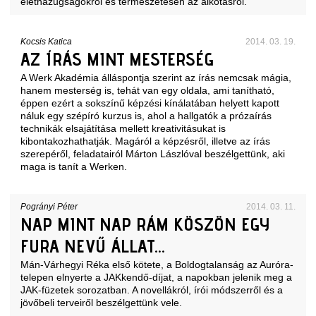
élethazugságokról és természetesen az alkotásról.
Kocsis Katica
2014. 03. 19.
AZ ÍRÁS MINT MESTERSÉG
A Werk Akadémia álláspontja szerint az írás nemcsak mágia,
hanem mesterség is, tehát van egy oldala, ami tanítható,
éppen ezért a sokszínű képzési kínálatában helyett kapott
náluk egy szépíró kurzus is, ahol a hallgatók a prózaírás
technikák elsajátítása mellett kreativitásukat is
kibontakozhathatják. Magáról a képzésről, illetve az írás
szerepéről, feladatairól Márton Lászlóval beszélgettünk, aki
maga is tanít a Werken.
Pogrányi Péter
2014. 03. 11.
NAP MINT NAP RÁM KÖSZÖN EGY
FURA NEVŰ ÁLLAT…
Mán-Várhegyi Réka első kötete, a Boldogtalanság az Auróra-
telepen elnyerte a
JAKkendő-díjat
, a napokban jelenik meg a
JAK-füzetek sorozatban
. A novellákról, írói módszerről és a
jövőbeli terveiről beszélgettünk vele.