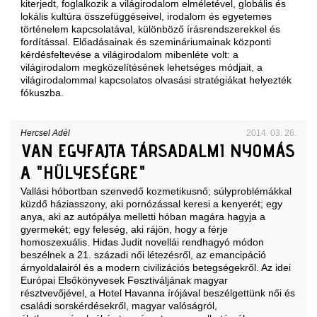
kiterjedt, foglalkozik a világirodalom elméletével, globális és
lokális kultúra összefüggéseivel, irodalom és egyetemes
történelem kapcsolatával, különböző írásrendszerekkel és
fordítással. Előadásainak és szemináriumainak központi
kérdésfeltevése a világirodalom mibenléte volt: a
világirodalom megközelítésének lehetséges módjait, a
világirodalommal kapcsolatos olvasási stratégiákat helyezték
fókuszba.
Hercsel Adél
2014. 03. 26.
VAN EGYFAJTA TÁRSADALMI NYOMÁS
A "HÜLYESÉGRE"
Vallási hóbortban szenvedő kozmetikusnő; súlyproblémákkal
küzdő háziasszony, aki pornózással keresi a kenyerét; egy
anya, aki az autópálya melletti hóban magára hagyja a
gyermekét; egy feleség, aki rájön, hogy a férje
homoszexuális. Hidas Judit novellái rendhagyó módon
beszélnek a 21. századi női létezésről, az emancipáció
árnyoldalairól és a modern civilizációs betegségekről. Az idei
Európai Elsőkönyvesek Fesztiváljának magyar
résztvevőjével, a Hotel Havanna írójával beszélgettünk női és
családi sorskérdésekről, magyar valóságról,