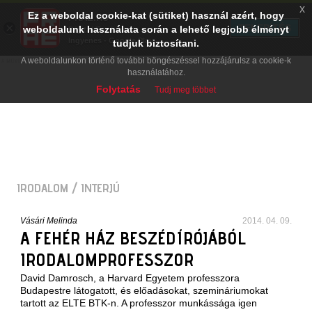
x
Ez a weboldal cookie-kat (sütiket) használ azért, hogy
PRAE.HU
×
TELEPÍTÉS
weboldalunk használata során a lehető legjobb élményt
Digital Evolution
Ingyenes - Google Play
tudjuk biztosítani.
A weboldalunkon történő további böngészéssel hozzájárulsz a cookie-k
használatához.
Folytatás
Tudj meg többet
IRODALOM
/ INTERJÚ
Vásári Melinda
2014. 04. 09.
A FEHÉR HÁZ BESZÉDÍRÓJÁBÓL
IRODALOMPROFESSZOR
David Damrosch
, a Harvard Egyetem professzora
Budapestre látogatott, és
előadásokat, szemináriumokat
tartott az ELTE BTK-n
. A professzor munkássága igen