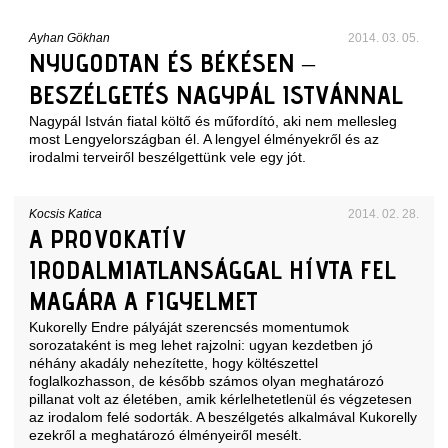
Ayhan Gökhan
2014. 03. 05.
NYUGODTAN ÉS BÉKÉSEN –
BESZÉLGETÉS NAGYPÁL ISTVÁNNAL
Nagypál István fiatal költő és műfordító, aki nem mellesleg
most Lengyelországban él. A lengyel élményekről és az
irodalmi terveiről beszélgettünk vele egy jót.
Kocsis Katica
2014. 02. 28.
A PROVOKATÍV
IRODALMIATLANSÁGGAL HÍVTA FEL
MAGÁRA A FIGYELMET
Kukorelly Endre pályáját szerencsés momentumok
sorozataként is meg lehet rajzolni: ugyan kezdetben jó
néhány akadály nehezítette, hogy költészettel
foglalkozhasson, de később számos olyan meghatározó
pillanat volt az életében, amik kérlelhetetlenül és végzetesen
az irodalom felé sodorták. A beszélgetés alkalmával Kukorelly
ezekről a meghatározó élményeiről mesélt.