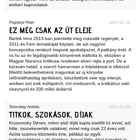
emberi kapcsolatok.
Pogrányi Péter
2014. 02. 18.
EZ MÉG CSAK AZ ÚT ELEJE
Bartók Imre 2013-ban jelentette meg második regényét, a
2011-es Fém tematikáját folytató, de azt nagyívű
koncepcióba rendező biopunk apokalipszist, A patkány évét. A
vs.hu az év legdögösebb könyvének kiáltotta ki, eközben a
Magyar Narancs kritikusa rendesen elveri rajta a port. De a
karaván halad, a szerző hamarosan a folytatással is elkészül.
Mielőtt belevethetnénk magunkat az új könyvbe
(előreláthatólag áprilisban), készítettünk vele egy interjút,
amiben szó esik műfajokról, írói módszerről, a kritikához való
viszonyról és 200 millió dollárról.
Toroczkay András
2014. 02. 03.
TITKOK, SZOKÁSOK, DÍJAK
Krusovszky Dénes, mikor első díját kapta ezelőtt tíz évvel, azt
hitte, összekeverték valakivel, mivel még csak 22 éves volt.
Azóta számos kitüntetés érte, például az egyik
legfiatalabbként a díj életében József Attila-díjjal tüntették ki,