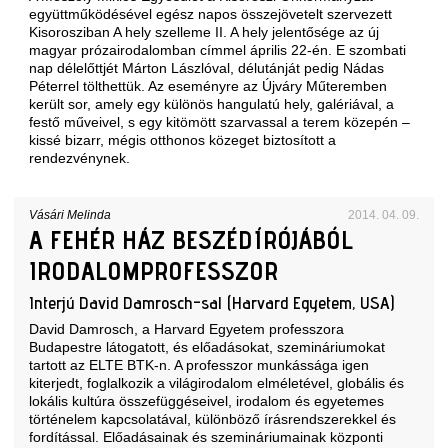
együttműködésével egész napos összejövetelt szervezett
Kisorosziban A hely szelleme II. A hely jelentősége az új
magyar prózairodalomban címmel április 22-én. E szombati
nap délelőttjét Márton Lászlóval, délutánját pedig Nádas
Péterrel tölthettük. Az eseményre az Újváry Műteremben
került sor, amely egy különös hangulatú hely, galériával, a
festő műveivel, s egy kitömött szarvassal a terem közepén –
kissé bizarr, mégis otthonos közeget biztosított a
rendezvénynek.
Vásári Melinda
2014. 04. 09.
A FEHÉR HÁZ BESZÉDÍRÓJÁBÓL
IRODALOMPROFESSZOR
Interjú David Damrosch-sal (Harvard Egyetem, USA)
David Damrosch
, a Harvard Egyetem professzora
Budapestre látogatott, és
előadásokat, szemináriumokat
tartott az ELTE BTK-n
. A professzor munkássága igen
kiterjedt, foglalkozik a világirodalom elméletével, globális és
lokális kultúra összefüggéseivel, irodalom és egyetemes
történelem kapcsolatával, különböző írásrendszerekkel és
fordítással. Előadásainak és szemináriumainak központi