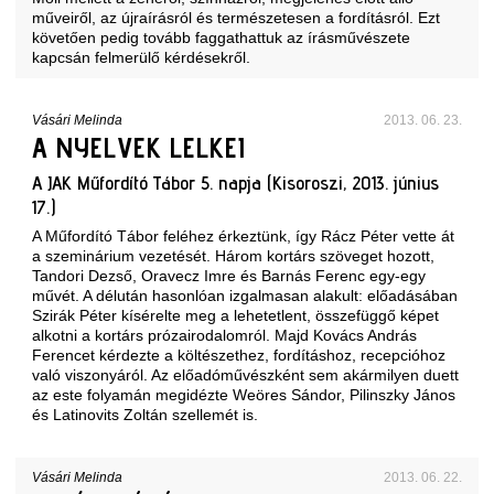
műveiről, az újraírásról és természetesen a fordításról. Ezt
követően pedig tovább faggathattuk az írásművészete
kapcsán felmerülő kérdésekről.
Vásári Melinda
2013. 06. 23.
A NYELVEK LELKEI
A JAK Műfordító Tábor 5. napja (Kisoroszi, 2013. június
17.)
A Műfordító Tábor feléhez érkeztünk, így Rácz Péter vette át
a szeminárium vezetését. Három kortárs szöveget hozott,
Tandori Dezső, Oravecz Imre és Barnás Ferenc egy-egy
művét. A délután hasonlóan izgalmasan alakult: előadásában
Szirák Péter kísérelte meg a lehetetlent, összefüggő képet
alkotni a kortárs prózairodalomról. Majd Kovács András
Ferencet kérdezte a költészethez, fordításhoz, recepcióhoz
való viszonyáról. Az előadóművészként sem akármilyen duett
az este folyamán megidézte Weöres Sándor, Pilinszky János
és Latinovits Zoltán szellemét is.
Vásári Melinda
2013. 06. 22.