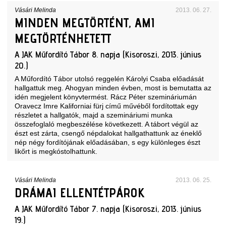
Vásári Melinda
2013. 06. 27.
MINDEN MEGTÖRTÉNT, AMI
MEGTÖRTÉNHETETT
A JAK Műfordító Tábor 8. napja (Kisoroszi, 2013. június
20.)
A Műfordító Tábor utolsó reggelén Károlyi Csaba előadását
hallgattuk meg. Ahogyan minden évben, most is bemutatta az
idén megjelent könyvtermést. Rácz Péter szemináriumán
Oravecz Imre Kaliforniai fürj című művéből fordítottak egy
részletet a hallgatók, majd a szemináriumi munka
összefoglaló megbeszélése következett. A tábort végül az
észt est zárta, csengő népdalokat hallgathattunk az éneklő
nép négy fordítójának előadásában, s egy különleges észt
likőrt is megkóstolhattunk.
Vásári Melinda
2013. 06. 25.
DRÁMAI ELLENTÉTPÁROK
A JAK Műfordító Tábor 7. napja (Kisoroszi, 2013. június
19.)