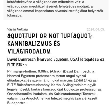
kérdésfeltevése a világirodalom mibenléte volt: a
világirodalom megközelítésének lehetséges módjait, a
világirodalommal kapcsolatos olvasási stratégiákat helyezték
fókuszba.
Vásári Melinda
2014. 04. 05.
&QUOT;TUPÍ OR NOT TUPÍ&QUOT;:
KANNIBALIZMUS ÉS
VILÁGIRODALOM
David Damrosch (Harvard Egyetem, USA) látogatása az
ELTE BTK-n
P { margin-bottom: 0.08in; }A:link { }
David Damrosch
, a
Harvard Egyetem professzora tartott angol nyelvű
előadásokat és szemináriumokat március 12-től 14-ig az
ELTE Bölcsészettudományi Karán. A világirodalom egyik
legjelentősebb kortárs koncepcióját kidolgozó professzor az
Összehasonlító Irodalom- és Kultúratudományi Tanszék,
valamint az Angol-Amerikai Intézet meghívására érkezett
Budapestre.