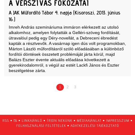
A VÉRSZÍVÁS FOKOZATAI
A JAK Műfordító Tábor 4. napja (Kisoroszi, 2013. június
16.)
Imreh András szemináriuma immáron elérkezett az utolsó
alkalomhoz, amelyen folytatták a Gelléri-szöveg fordítását,
útravalóul pedig egy Déry-novellát, a Debreceni ébredést
kapták a résztvevők. A vasárnap igen dús volt programokban,
Márton László műfordításról szóló előadásában a különböző
fordítói döntések összetett problémáját járta körül, majd
Balázs Eszter évente aktuális előadása következett a
gyerekirodalomról, s végül az estét Lackfi János és Eszter
beszélgetése zárta.
1
2
3
RSS
•
1%
•
LINKAJÁNLÓ
•
ÍRJON NEKÜNK
•
MÉDIAAJÁNLAT
•
IMPRESSZUM
•
FELHASZNÁLÁSI FELTÉTELEK
•
ADATKEZELÉSI TÁJÉKOZTATÓ