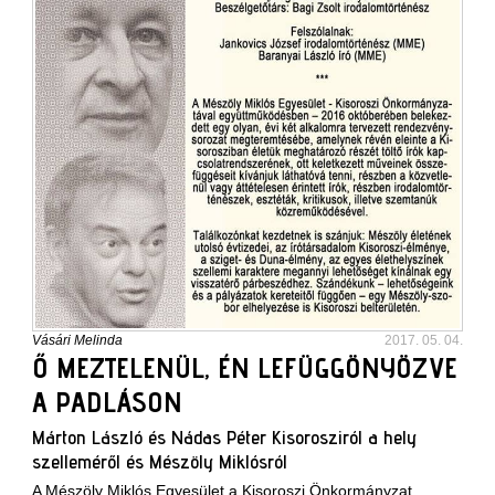
Vásári Melinda
2017. 05. 04.
Ő MEZTELENÜL, ÉN LEFÜGGÖNYÖZVE
A PADLÁSON
Márton László és Nádas Péter Kisorosziról a hely
szelleméről és Mészöly Miklósról
A Mészöly Miklós Egyesület a Kisoroszi Önkormányzat