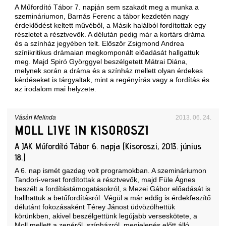
A Műfordító Tábor 7. napján sem szakadt meg a munka a
szemináriumon, Barnás Ferenc a tábor kezdetén nagy
érdeklődést keltett művéből, a Másik halálból fordítottak egy
részletet a résztvevők. A délután pedig már a kortárs dráma
és a színház jegyében telt. Először Zsigmond Andrea
színikritikus drámaian megkomponált előadását hallgattuk
meg. Majd Spiró Györggyel beszélgetett Mátrai Diána,
melynek során a dráma és a színház mellett olyan érdekes
kérdéseket is tárgyaltak, mint a regényírás vagy a fordítás és
az irodalom mai helyzete.
Vásári Melinda
2013. 06. 24.
MOLL LIVE IN KISOROSZI
A JAK Műfordító Tábor 6. napja (Kisoroszi, 2013. június
18.)
A 6. nap ismét gazdag volt programokban. A szemináriumon
Tandori-verset fordítottak a résztvevők, majd Füle Ágnes
beszélt a fordítástámogatásokról, s Mezei Gábor előadását is
hallhattuk a betűfordításról. Végül a már eddig is érdekfeszítő
délutánt fokozásaként Térey Jánost üdvözölhettük
körünkben, akivel beszélgettünk legújabb verseskötete, a
Moll mellett a zenéről, színházról, megjelenés előtt álló