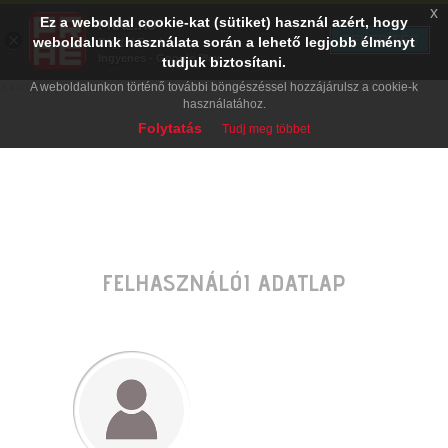
x
Ez a weboldal cookie-kat (sütiket) használ azért, hogy
PRAE.HU
×
TELEPÍTÉS
weboldalunk használata során a lehető legjobb élményt
Digital Evolution
Ingyenes - Google Play
tudjuk biztosítani.
A weboldalunkon történő további böngészéssel hozzájárulsz a cookie-k
használatához.
Folytatás
Tudj meg többet
FELHASZNÁLÓI ADATLAP