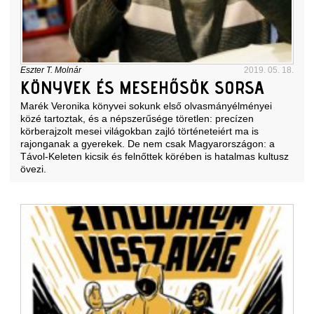
Eszter T. Molnár
2019. 05. 18.
KÖNYVEK ÉS MESEHŐSÖK SORSA
Marék Veronika könyvei sokunk első olvasmányélményei
közé tartoztak, és a népszerűsége töretlen: precízen
körberajzolt mesei világokban zajló történeteiért ma is
rajonganak a gyerekek. De nem csak Magyarországon: a
Távol-Keleten kicsik és felnőttek körében is hatalmas kultusz
övezi.