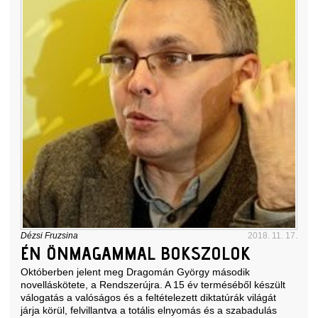
Dézsi Fruzsina
2018. 11. 17.
ÉN ÖNMAGAMMAL BOKSZOLOK
Októberben jelent meg Dragomán György második
novelláskötete, a Rendszerújra. A 15 év terméséből készült
válogatás a valóságos és a feltételezett diktatúrák világát
járja körül, felvillantva a totális elnyomás és a szabadulás