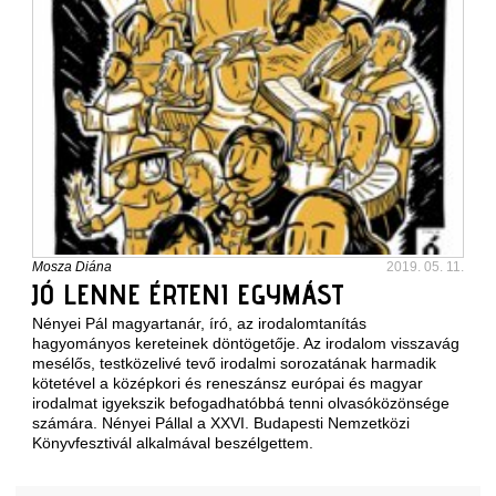
Mosza Diána
2019. 05. 11.
JÓ LENNE ÉRTENI EGYMÁST
Nényei Pál magyartanár, író, az irodalomtanítás
hagyományos kereteinek döntögetője. Az irodalom visszavág
mesélős, testközelivé tevő irodalmi sorozatának harmadik
kötetével a középkori és reneszánsz európai és magyar
irodalmat igyekszik befogadhatóbbá tenni olvasóközönsége
számára. Nényei Pállal a XXVI. Budapesti Nemzetközi
Könyvfesztivál alkalmával beszélgettem.