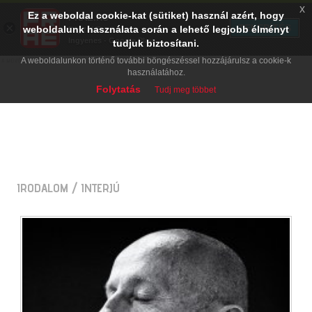
x
Ez a weboldal cookie-kat (sütiket) használ azért, hogy
PRAE.HU
×
TELEPÍTÉS
weboldalunk használata során a lehető legjobb élményt
Digital Evolution
Ingyenes - Google Play
tudjuk biztosítani.
A weboldalunkon történő további böngészéssel hozzájárulsz a cookie-k
használatához.
Folytatás
Tudj meg többet
IRODALOM
/ INTERJÚ