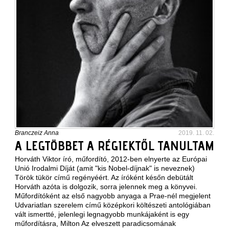
Branczeiz Anna
2019. 11. 02.
A LEGTÖBBET A RÉGIEKTŐL TANULTAM
Horváth Viktor író, műfordító, 2012-ben elnyerte az
Európai
Unió Irodalmi Díját
(amit "kis Nobel-díjnak" is neveznek)
Török tükör című regényéért. Az íróként későn debütált
Horváth azóta is dolgozik, sorra jelennek meg a könyvei.
Műfordítóként az első nagyobb anyaga a Prae-nél megjelent
Udvariatlan szerelem című középkori költészeti antológiában
vált ismertté, jelenlegi legnagyobb munkájaként is egy
műfordításra, Milton Az elveszett paradicsomának