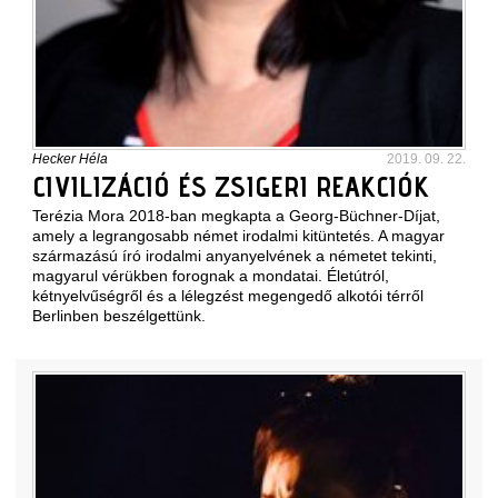
Hecker Héla
2019. 09. 22.
CIVILIZÁCIÓ ÉS ZSIGERI REAKCIÓK
Terézia Mora 2018-ban megkapta a Georg-Büchner-Díjat,
amely a legrangosabb német irodalmi kitüntetés. A magyar
származású író irodalmi anyanyelvének a németet tekinti,
magyarul vérükben forognak a mondatai. Életútról,
kétnyelvűségről és a lélegzést megengedő alkotói térről
Berlinben beszélgettünk.