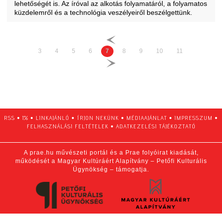
lehetőségét is. Az íróval az alkotás folyamatáról, a folyamatos
küzdelemről és a technológia veszélyeiről beszélgettünk.
3
4
5
6
7
8
9
10
11
RSS
•
1%
•
LINKAJÁNLÓ
•
ÍRJON NEKÜNK
•
MÉDIAAJÁNLAT
•
IMPRESSZUM
•
FELHASZNÁLÁSI FELTÉTELEK
•
ADATKEZELÉSI TÁJÉKOZTATÓ
A prae.hu művészeti portál és a Prae folyóirat kiadását,
működését a Magyar Kultúráért Alapítvány – Petőfi Kulturális
Ügynökség – támogatja.