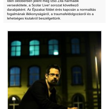
Idén októberben jelent meg Izsó Zita harmadik
verseskötete, a Scolar Live! sorozat következő
darabjaként. Az Éjszakai földet érés kapcsán a normalitás
fogalmának illékonyságáról, a traumafeldolgozásról és a
lehetséges kiutakról beszélgettünk.