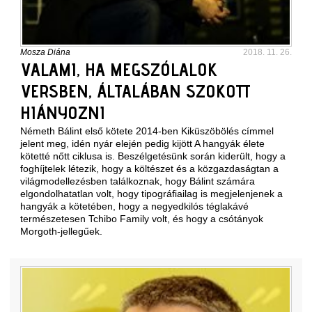
Mosza Diána
2018. 11. 26.
VALAMI, HA MEGSZÓLALOK
VERSBEN, ÁLTALÁBAN SZOKOTT
HIÁNYOZNI
Németh Bálint első kötete 2014-ben Kiküszöbölés címmel
jelent meg, idén nyár elején pedig kijött A hangyák élete
kötetté nőtt ciklusa is. Beszélgetésünk során kiderült, hogy a
foghíjtelek létezik, hogy a költészet és a közgazdaságtan a
világmodellezésben találkoznak, hogy Bálint számára
elgondolhatatlan volt, hogy tipográfiailag is megjelenjenek a
hangyák a kötetében, hogy a negyedkilós téglakávé
természetesen Tchibo Family volt, és hogy a csótányok
Morgoth-jellegűek.