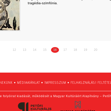
tragédia-szimfónia.
12
13
14
15
16
17
18
19
20
 NEKÜNK
•
MÉDIAAJÁNLAT
•
IMPRESSZUM
•
FELHASZNÁLÁSI FELTÉTE
e folyóirat kiadását, működését a Magyar Kultúráért Alapítvány – Pető