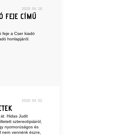
2020. 04. 18.
Ó FEJE CÍMŰ
ó feje a Cser kiadó
dó honlapjáról.
2020. 04. 02.
ETEK
át. Hidas Judit
etett sztereotípiáiról,
egy nyomorúságos és
ól nem vennénk észre,