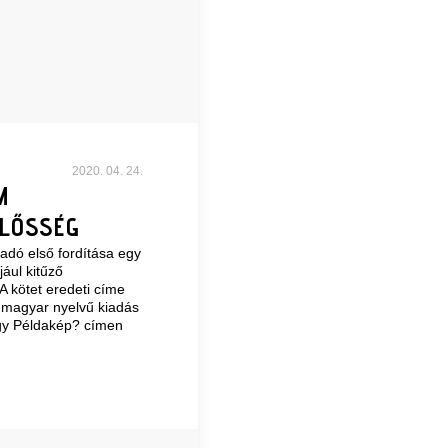
2020. 04. 24.
M
ELŐSSÉG
dó első fordítása egy
ául kitűző
A kötet eredeti címe
a magyar nyelvű kiadás
agy Példakép? címen