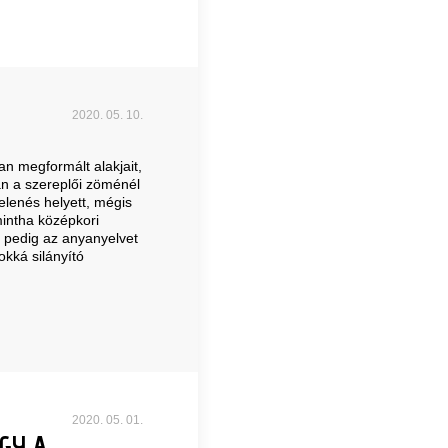
2020. 05. 10.
n megformált alakjait,
yan a szereplői zöménél
elenés helyett, mégis
intha középkori
l pedig az anyanyelvet
kká silányító
2020. 05. 01.
GY A