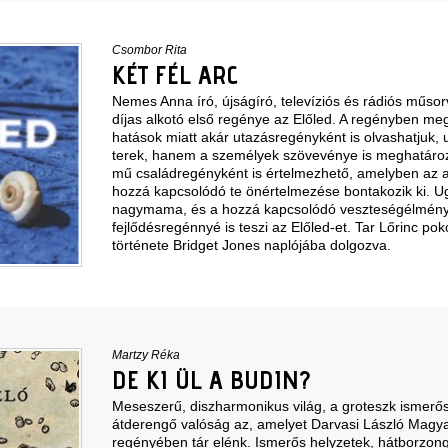
Csombor Rita
KÉT FÉL ARC
Nemes Anna író, újságíró, televíziós és rádiós műsor
díjas alkotó első regénye az Előled. A regényben meg
hatások miatt akár utazásregényként is olvashatjuk
terek, hanem a személyek szövevénye is meghatároz
mű családregényként is értelmezhető, amelyben az 
hozzá kapcsolódó te önértelmezése bontakozik ki. U
nagymama, és a hozzá kapcsolódó veszteségélmény 
fejlődésregénnyé is teszi az Előled-et. Tar Lőrinc po
története Bridget Jones naplójába dolgozva.
Martzy Réka
DE KI ÜL A BUDIN?
Meseszerű, diszharmonikus világ, a groteszk ismer
átderengő valóság az, amelyet Darvasi László Magya
regényében tár elénk. Ismerős helyzetek, hátborzonga