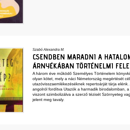
Szabó Alexandra M.
CSENDBEN MARADNI A HATALO
ÁRNYÉKÁBAN TÖRTÉNELMI FEL
A három éve működő Személyes Történelem könyvkia
olyan kötet, mely a náci Németország megértését célj
utazóvisszaemlékezéséknek repertoárját tárja elénk. 
angolról fordítva Utazók a harmadik birodalomban, 
viszont szimbolizálva a szerző tézisét Szörnyeteg v
jelent meg tavaly.