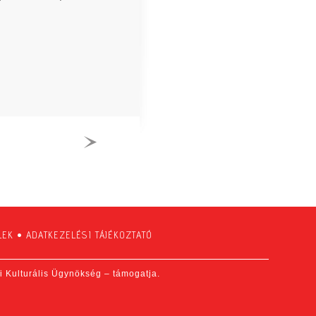
LEK
•
ADATKEZELÉSI TÁJÉKOZTATÓ
fi Kulturális Ügynökség – támogatja.