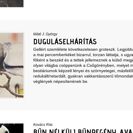
Máté J. György
DUGULÁSELHÁRÍTÁS
Gellért szemlélete következetesen groteszk. Legjobba
a mai percemberkéket bizarrul, torzan láttatja, s ug
főként a beszéd és a tettek jellemeznek a külső megj
olyan világba csöppenünk a Csőgörényben, melyet m
bestiáriumok képzelt lényei és szörnyetegei, másfelő
redukált/retardált, gyakran vakkantásszerű tőmondato
véglények népesítenének be.
Kovács Rita
BŰN NÉLKÜLI BŰNREGÉNY, AVA