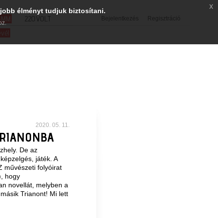
x
jobb élményt tudjuk biztosítani.
SMM
220VOLT
Bejelentkezés
Regisztráció
oz.
evél
2020. 05. 11.
TRIANONBA
özhely. De az
képzelgés, játék. A
 művészeti folyóirat
), hogy
an novellát, melyben a
másik Trianont! Mi lett