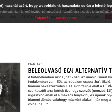
et) használ azért, hogy weboldalunk használata során a lehető leg
DESIGN
ÉPÍTÉSZET
SZÍNHÁZ
ZENE
FILM
GYEREK
K
weboldalunkon történő további böngészéssel hozzájárulsz a cookie-k használatáh
iók
blog
PRAE folyóirat
petíció
lapcsalád
könyvek
hírl
Folytatás
Tudj meg többet
PRAE.HU
BELEOLVASÓ EGY ALTERNATÍV 
A történelemben nincs „ha“ - szól az unásig ismert k
irodalomban van! Sőt, az irodalom csupa „ha“: fikció, 
trianoni békeszerződés 100. évfordulója előtt a HÉVÍZ
szerkesztői arra kértek tizenegy szerzőt (nemzeti 11!
rugaszkodjanak el a makacs tényektől, és írjanak oly
trianoni döntés valahogy másként alakul. Írják meg a 
volna, ha…?