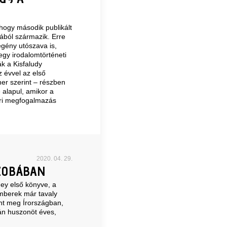
 hogy második publikált
lából származik. Erre
egény utószava is,
gy irodalomtörténeti
ák a Kisfaludy
z évvel az első
er szerint – részben
 alapul, amikor a
ori megfogalmazás
2020. 04. 29.
ZOBÁBAN
ney első könyve, a
mberek már tavaly
ent meg Írországban,
án huszonöt éves,