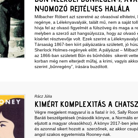
NYOMOZÓ REJTÉLYES HALÁLA
Milbacher Róbert azt szeretné az olvasóval elhitetni,
regénye, a Léleknyavalyák, talált mű, nem a saját tol
hívja fel az olvasó figyelmét a fülszöveg és maga a r
melyben a szerző azt hangsúlyozza, hogy az olvasó e
kísérlet résztvevője volt. Ezek szerint a Léleknyavaly
Társaság 1867-ben kiírt pályázatára született, jó hús
Sherlock Holmes-regények előtt. A pályázat – Milbach
az 1866-ban született Bűn és bűnhődés sikerét vette
korban még nem elterjedt műfaj, a krimi, vagyis akk
szerint „bűnregény”, írására buzdított.
Rácz Júlia
KIMÉRT KOMPLEXITÁS A CHATS
Végre megjelent magyarul is a fiatal ír író, Sally Roo
Baráti beszélgetések (második könyve, a Normális e
eljutott a magyar olvasókhoz). A könyv 2017-ben jel
és azonnal sikert hozott a szerzőnek, az akkor csup
angol szakos egyetemista Rooney-nak.