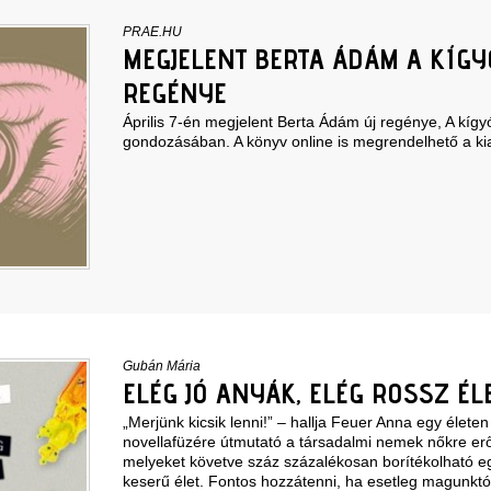
PRAE.HU
MEGJELENT BERTA ÁDÁM A KÍGY
REGÉNYE
Április 7-én megjelent Berta Ádám új regénye, A kígy
gondozásában. A könyv online is megrendelhető a kia
Gubán Mária
ELÉG JÓ ANYÁK, ELÉG ROSSZ ÉL
„Merjünk kicsik lenni!” – hallja Feuer Anna egy életen 
novellafüzére útmutató a társadalmi nemek nőkre erőlt
melyeket követve száz százalékosan borítékolható 
keserű élet. Fontos hozzátenni, ha esetleg magunkt