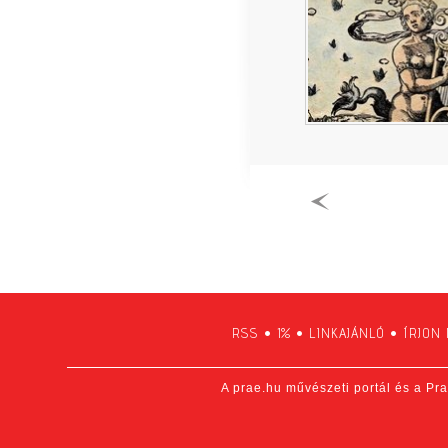
RSS
•
1%
•
LINKAJÁNLÓ
•
ÍRJON
A prae.hu művészeti portál és a Pra