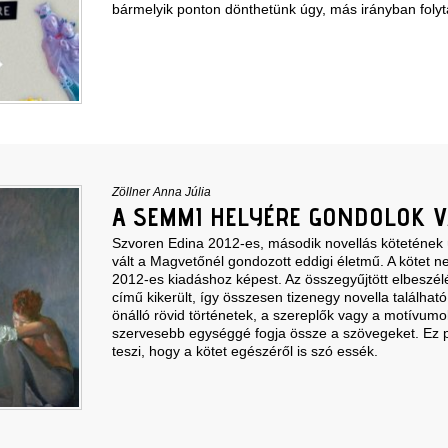
bármelyik ponton dönthetünk úgy, más irányban folyt
Zöllner Anna Júlia
A SEMMI HELYÉRE GONDOLOK V
Szvoren Edina 2012-es, második novellás kötetének ú
vált a Magvetőnél gondozott eddigi életmű. A kötet n
2012-es kiadáshoz képest. Az összegyűjtött elbeszél
című kikerült, így összesen tizenegy novella találhat
önálló rövid történetek, a szereplők vagy a motívum
szervesebb egységgé fogja össze a szövegeket. Ez
teszi, hogy a kötet egészéről is szó essék.