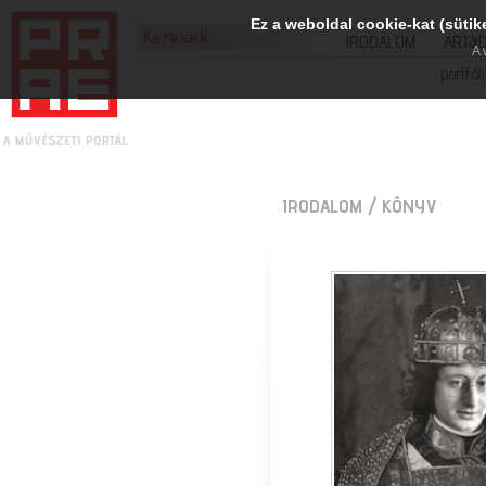
Ez a weboldal cookie-kat (sütik
IRODALOM
ART&
A 
portfól
IRODALOM
/ KÖNYV