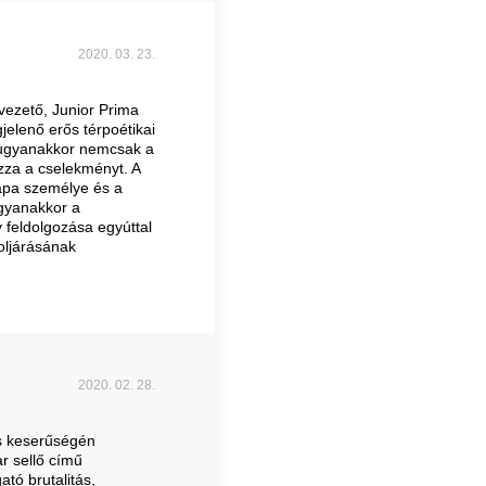
2020. 03. 23.
vezető, Junior Prima
jelenő erős térpoétikai
, ugyanakkor nemcsak a
za a cselekményt. A
apa személye és a
gyanakkor a
feldolgozása egyúttal
koljárásának
2020. 02. 28.
ős keserűségén
r sellő című
tó brutalitás,