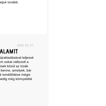
atjuk tovább.
2020. 03. 27.
ALAMIT
jrakiadásával teljessé
em sokat változott a
ések közül az Izsák
ó benne, amelyek, bár
ok ismétlődése mégis
 pedig még könnyebbé