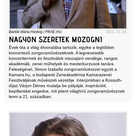
Bartók Mária Hedvig
/
PRAE.HU
2021. 12. 26.
NAGYON SZERETEK MOZOGNI
Évek óta a világ élvonalába tartozik, egyike a legtöbbet
koncertező zongoraművészeknek. A legnevesebb
koncerttermek és fesztiválok visszajáró vendége, rangos
akadémiák, zenei műhelyek és mesterkurzusok tanára.
Feleségével, Simon Izabella zongoraművésszel együtt a
Kamara.hu, a budapesti Zeneakadémia Kamarazenei
Fesztiváljának művészeti vezetője. Interjúnkban a Kossuth-
díjas Várjon Dénes mutatja be pályáját, inspirációit,
bepillantást engedve, mit jelent világhírű zongoraművésznek
lenni a 21. században.