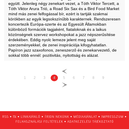
együtt. Jelenleg négy zenekart vezet, a Tóth Viktor Tercett, a
Tóth Viktor Arura Trió, a Road Six Sax és a Bird Food Market
mind más zenei felfogással bír, ezért is tartják szakmai
körökben az egyik legsokszínűbb karakternek. Rendszeresen
koncertezik Európa-szerte és az Egyesült Államokban
különböző formációk tagjaként, fiataloknak és a laikus
közönségnek szervez workshopokat a jazz népszerűsítése
érdekében. Eddig nyolc lemeze jelent meg saját
szerzeményekkel, de zenei inspirációja kifogyhatatlan.
Papíron jazz szaxofonos, zeneszerző és zenekarvezető, de
sokkal több ennél: pozitivitás, nyitottság és alázat.
1
2
3
4
5
6
7
8
9
RSS
•
1%
•
LINKAJÁNLÓ
•
ÍRJON NEKÜNK
•
MÉDIAAJÁNLAT
•
IMPRESSZUM
•
FELHASZNÁLÁSI FELTÉTELEK
•
ADATKEZELÉSI TÁJÉKOZTATÓ