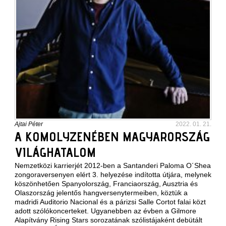
Ajtai Péter
2022. 01. 21.
A KOMOLYZENÉBEN MAGYARORSZÁG
VILÁGHATALOM
Nemzetközi karrierjét 2012-ben a Santanderi Paloma O´Shea
zongoraversenyen elért 3. helyezése indította útjára, melynek
köszönhetően Spanyolország, Franciaország, Ausztria és
Olaszország jelentős hangversenytermeiben, köztük a
madridi Auditorio Nacional és a párizsi Salle Cortot falai közt
adott szólókoncerteket. Ugyanebben az évben a Gilmore
Alapítvány Rising Stars sorozatának szólistájaként debütált