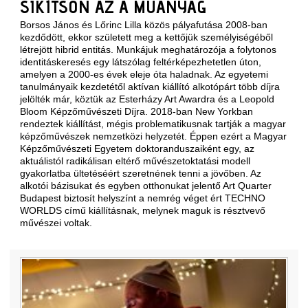
SIKÍTSON AZ A MŰANYAG
Borsos János és Lőrinc Lilla közös pályafutása 2008-ban
kezdődött, ekkor született meg a kettőjük személyiségéből
létrejött hibrid entitás. Munkájuk meghatározója a folytonos
identitáskeresés egy látszólag feltérképezhetetlen úton,
amelyen a 2000-es évek eleje óta haladnak. Az egyetemi
tanulmányaik kezdetétől aktívan kiállító alkotópárt több díjra
jelölték már, köztük az Esterházy Art Awardra és a Leopold
Bloom Képzőművészeti Díjra. 2018-ban New Yorkban
rendeztek kiállítást, mégis problematikusnak tartják a magyar
képzőművészek nemzetközi helyzetét. Éppen ezért a Magyar
Képzőművészeti Egyetem doktoranduszaiként egy, az
aktuálistól radikálisan eltérő művészetoktatási modell
gyakorlatba ültetéséért szeretnének tenni a jövőben. Az
alkotói bázisukat és egyben otthonukat jelentő Art Quarter
Budapest biztosít helyszínt a nemrég véget ért TECHNO
WORLDS című kiállításnak, melynek maguk is résztvevő
művészei voltak.