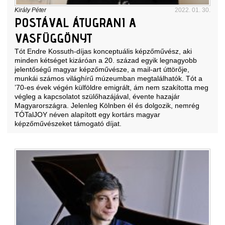
Király Péter
2022. 01. 30.
POSTÁVAL ÁTUGRANI A
VASFÜGGÖNYT
Tót Endre Kossuth-díjas konceptuális képzőművész, aki
minden kétséget kizáróan a 20. század egyik legnagyobb
jelentőségű magyar képzőművésze, a mail-art úttörője,
munkái számos világhírű múzeumban megtalálhatók. Tót a
’70-es évek végén külföldre emigrált, ám nem szakította meg
végleg a kapcsolatot szülőhazájával, évente hazajár
Magyarországra. Jelenleg Kölnben él és dolgozik, nemrég
TÓTalJOY néven alapított egy kortárs magyar
képzőművészeket támogató díjat.