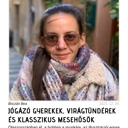
Boczán Bea
2021. 12. 26.
JÓGÁZÓ GYEREKEK, VIRÁGTÜNDÉREK
ÉS KLASSZIKUS MESEHŐSÖK
Olaszországban él, a hobbija a munkája, az illusztrációi egyre