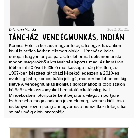
Dillmann Vanda
2022. 01. 21.
TÁNCHÁZ, VENDÉGMUNKÁS, INDIÁN
Korniss Péter a kortárs magyar fotográfia egyik hazánkon
kívül is széles körben elismert alakja. Hírnevét a kelet-
európai hagyományos paraszti életformát dokumentarista
módon megörökítő alkotásaival alapozta meg. Az immáron
több mint 50 évet felölelő munkássága máig töretlen, az
1967-ben készített táncházi képektől egészen a 2010-es
évek legújabb, konceptuális jellegű, modern betlehemesekig,
illetve A Vendégmunkás ikonikus sorozatához is több szálon
kötődő széki asszonyokat bemutató alkotásokig ível.
Mindeközben fotóriporterként bejárta a világot, riportjai a
leghíresebb magazinokban jelentek meg, számos kiállítása
és könyve révén pedig a magyar és a nemzetközi fotográfiai
színtér máig aktív szereplője.