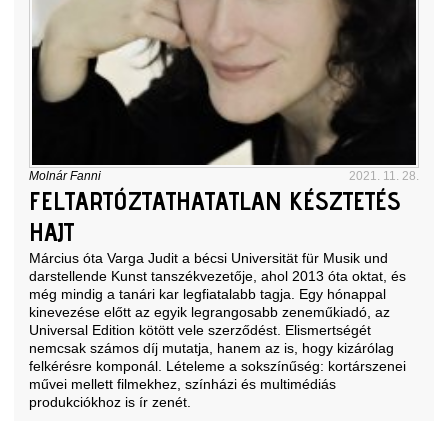
Molnár Fanni
2021. 11. 28.
FELTARTÓZTATHATATLAN KÉSZTETÉS
HAJT
Március óta Varga Judit a bécsi Universität für Musik und
darstellende Kunst tanszékvezetője, ahol 2013 óta oktat, és
még mindig a tanári kar legfiatalabb tagja. Egy hónappal
kinevezése előtt az egyik legrangosabb zeneműkiadó, az
Universal Edition kötött vele szerződést. Elismertségét
nemcsak számos díj mutatja, hanem az is, hogy kizárólag
felkérésre komponál. Lételeme a sokszínűség: kortárszenei
művei mellett filmekhez, színházi és multimédiás
produkciókhoz is ír zenét.