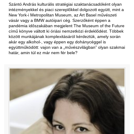
Szántó András kulturális stratégiai szaktanácsadóként olyan
intézményekkel és piaci szereplőkkel dolgozott együtt, mint a
New York-i Metropolitan Museum, az Art Basel művészeti
vásár vagy a BMW autóipari cég. Szerzőként éppen a
pandémia időszakában megjelent The Museum of the Future
című könyve váltott ki óriási nemzetközi érdeklődést. Többek
között munkájának komplexitásáról kérdeztük, amely során
akár egy alkohol-, vagy éppen egy dohánycéggel is
együttműködött: vajon van a „művészvilágban” olyan szakmai
határ, amin túl ez már nem fér bele?