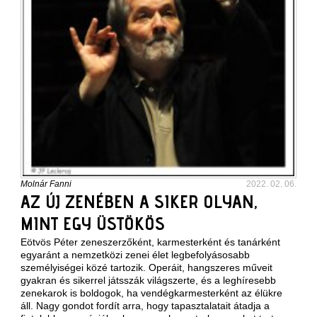
Molnár Fanni
2022. 02. 06.
AZ ÚJ ZENÉBEN A SIKER OLYAN,
MINT EGY ÜSTÖKÖS
Eötvös Péter zeneszerzőként, karmesterként és tanárként
egyaránt a nemzetközi zenei élet legbefolyásosabb
személyiségei közé tartozik. Operáit, hangszeres műveit
gyakran és sikerrel játsszák világszerte, és a leghíresebb
zenekarok is boldogok, ha vendégkarmesterként az élükre
áll. Nagy gondot fordít arra, hogy tapasztalatait átadja a