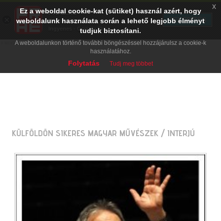
x
Ez a weboldal cookie-kat (sütiket) használ azért, hogy
PRAE.HU
×
TELEPÍTÉS
weboldalunk használata során a lehető legjobb élményt
Digital Evolution
Ingyenes - Google Play
tudjuk biztosítani.
A weboldalunkon történő további böngészéssel hozzájárulsz a cookie-k
használatához.
Folytatás
Tudj meg többet
KÜLFÖLDÖN SIKERES MAGYAR MŰVÉSZEK
/ INTERJÚ