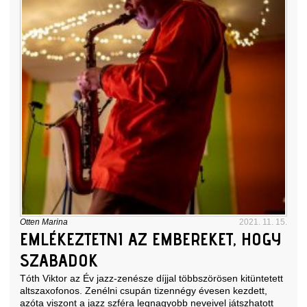
Otten Marina
2021. 11. 15.
EMLÉKEZTETNI AZ EMBEREKET, HOGY
SZABADOK
Tóth Viktor az Év jazz-zenésze díjjal többszörösen kitüntetett
altszaxofonos. Zenélni csupán tizennégy évesen kezdett,
azóta viszont a jazz szféra legnagyobb neveivel játszhatott