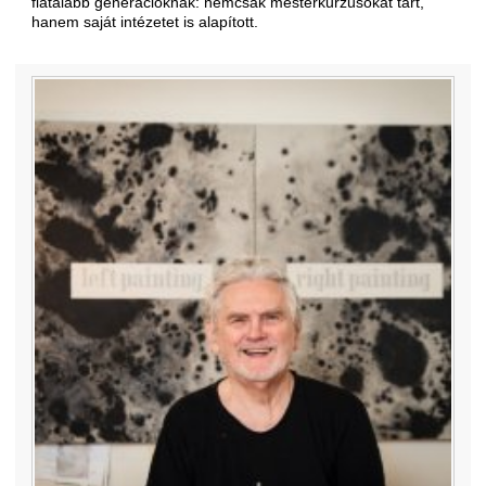
fiatalabb generációknak: nemcsak mesterkurzusokat tart,
hanem saját intézetet is alapított.