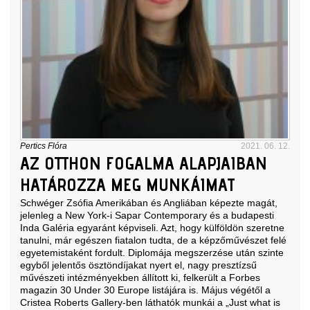
Pertics Flóra
2021. 06. 12.
AZ OTTHON FOGALMA ALAPJAIBAN
HATÁROZZA MEG MUNKÁIMAT
Schwéger Zsófia Amerikában és Angliában képezte magát,
jelenleg a New York-i Sapar Contemporary és a budapesti
Inda Galéria egyaránt képviseli. Azt, hogy külföldön szeretne
tanulni, már egészen fiatalon tudta, de a képzőművészet felé
egyetemistaként fordult. Diplomája megszerzése után szinte
egyből jelentős ösztöndíjakat nyert el, nagy presztízsű
művészeti intézményekben állított ki, felkerült a Forbes
magazin 30 Under 30 Europe listájára is. Május végétől a
Cristea Roberts Gallery-ben láthatók munkái a „Just what is