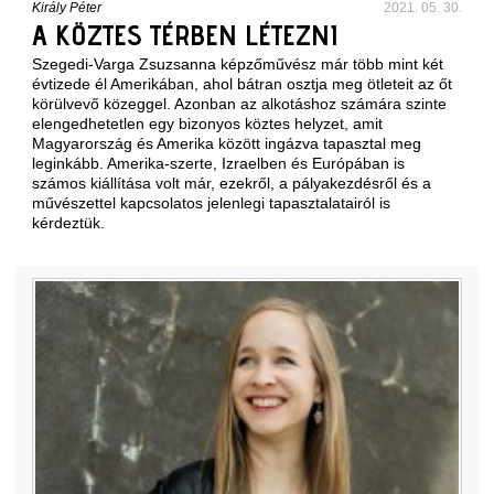
Király Péter
2021. 05. 30.
A KÖZTES TÉRBEN LÉTEZNI
Szegedi-Varga Zsuzsanna képzőművész már több mint két
évtizede él Amerikában, ahol bátran osztja meg ötleteit az őt
körülvevő közeggel. Azonban az alkotáshoz számára szinte
elengedhetetlen egy bizonyos köztes helyzet, amit
Magyarország és Amerika között ingázva tapasztal meg
leginkább. Amerika-szerte, Izraelben és Európában is
számos kiállítása volt már, ezekről, a pályakezdésről és a
művészettel kapcsolatos jelenlegi tapasztalatairól is
kérdeztük.