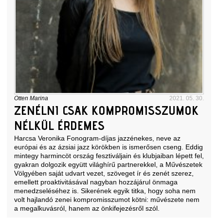
Otten Marina
2021. 05. 30.
ZENÉLNI CSAK KOMPROMISSZUMOK
NÉLKÜL ÉRDEMES
Harcsa Veronika Fonogram-díjas jazzénekes, neve az
európai és az ázsiai jazz körökben is ismerősen cseng. Eddig
mintegy harmincöt ország fesztiváljain és klubjaiban lépett fel,
gyakran dolgozik együtt világhírű partnerekkel, a Művészetek
Völgyében saját udvart vezet, szöveget ír és zenét szerez,
emellett proaktivitásával nagyban hozzájárul önmaga
menedzseléséhez is. Sikerének egyik titka, hogy soha nem
volt hajlandó zenei kompromisszumot kötni: művészete nem
a megalkuvásról, hanem az önkifejezésről szól.