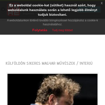
x
Ez a weboldal cookie-kat (sütiket) használ azért, hogy
PRAE.HU
×
TELEPÍTÉS
weboldalunk használata során a lehető legjobb élményt
Digital Evolution
Ingyenes - Google Play
tudjuk biztosítani.
A weboldalunkon történő további böngészéssel hozzájárulsz a cookie-k
használatához.
Folytatás
Tudj meg többet
KÜLFÖLDÖN SIKERES MAGYAR MŰVÉSZEK
/ INTERJÚ