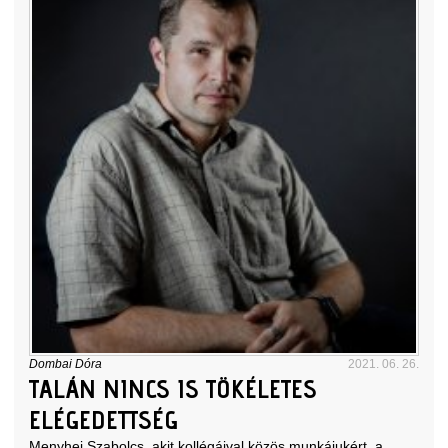
Dombai Dóra
2021. 06. 26.
TALÁN NINCS IS TÖKÉLETES
ELÉGEDETTSÉG
Menyhei Szabolcs, akit kollégáival közös munkájukért, a