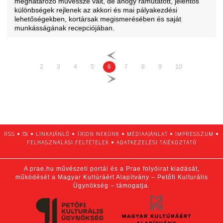
meghatározó művésszé vált, de ahogy rámutatott, jelentős
különbségek rejlenek az akkori és mai pályakezdési
lehetőségekben, kortársak megismerésében és saját
munkásságának recepciójában.
2
3
4
5
6
7
8
9
10
RSS
•
1%
•
LINKAJÁNLÓ
•
ÍRJON NEKÜNK
•
MÉDIAAJÁNLAT
•
IMPRESSZUM
•
FELHASZNÁLÁSI FELTÉTELEK
•
ADATKEZELÉSI TÁJÉKOZTATÓ
A prae.hu művészeti portál és a Prae folyóirat kiadását,
működését a Magyar Kultúráért Alapítvány – Petőfi Kulturális
Ügynökség – támogatja.