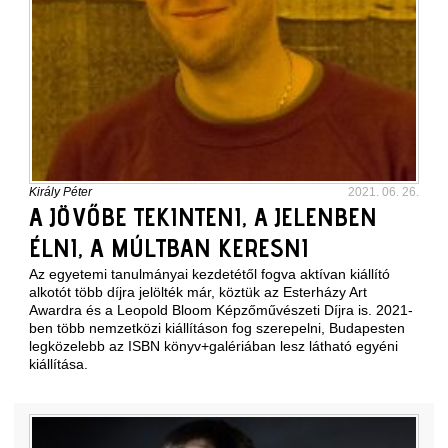
Király Péter
2021. 06. 26.
A JÖVŐBE TEKINTENI, A JELENBEN
ÉLNI, A MÚLTBAN KERESNI
Az egyetemi tanulmányai kezdetétől fogva aktívan kiállító
alkotót több díjra jelölték már, köztük az Esterházy Art
Awardra és a Leopold Bloom Képzőművészeti Díjra is. 2021-
ben több nemzetközi kiállításon fog szerepelni, Budapesten
legközelebb az ISBN könyv+galériában lesz látható egyéni
kiállítása.