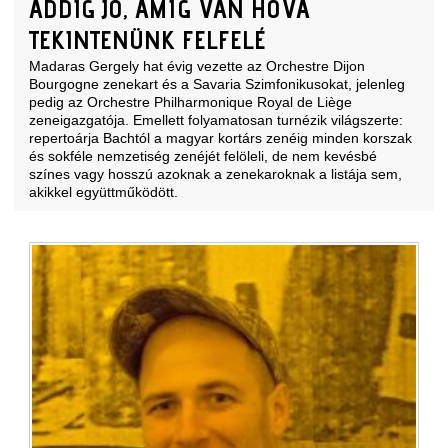
ADDIG JÓ, AMÍG VAN HOVA
TEKINTENÜNK FELFELÉ
Madaras Gergely hat évig vezette az Orchestre Dijon
Bourgogne zenekart és a Savaria Szimfonikusokat, jelenleg
pedig az Orchestre Philharmonique Royal de Liège
zeneigazgatója. Emellett folyamatosan turnézik világszerte:
repertoárja Bachtól a magyar kortárs zenéig minden korszak
és sokféle nemzetiség zenéjét felöleli, de nem kevésbé
színes vagy hosszú azoknak a zenekaroknak a listája sem,
akikkel együttműködött.