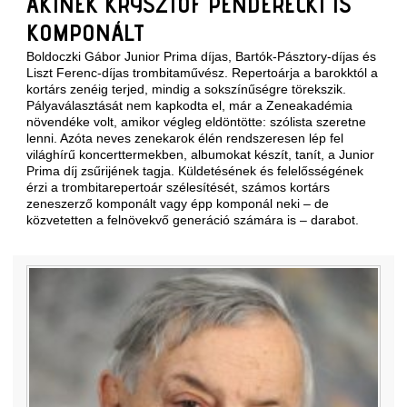
AKINEK KRYSZTOF PENDERECKI IS
KOMPONÁLT
Boldoczki Gábor Junior Prima díjas, Bartók-Pásztory-díjas és
Liszt Ferenc-díjas trombitaművész. Repertoárja a barokktól a
kortárs zenéig terjed, mindig a sokszínűségre törekszik.
Pályaválasztását nem kapkodta el, már a Zeneakadémia
növendéke volt, amikor végleg eldöntötte: szólista szeretne
lenni. Azóta neves zenekarok élén rendszeresen lép fel
világhírű koncerttermekben, albumokat készít, tanít, a Junior
Prima díj zsűrijének tagja. Küldetésének és felelősségének
érzi a trombitarepertoár szélesítését, számos kortárs
zeneszerző komponált vagy épp komponál neki ‒ de
közvetetten a felnövekvő generáció számára is ‒ darabot.