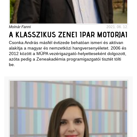
Molnár Fanni
2021. 06. 12.
A KLASSZIKUS ZENEI IPAR MOTORJAI
Csonka András másfél évtizede behatóan ismeri és aktívan
alakítja a magyar és nemzetközi hangversenyéletet. 2006 és
2012 között a MÜPA vezérigazgató-helyetteseként dolgozott,
azóta pedig a Zeneakadémia programigazgatói tisztét tölti
be.