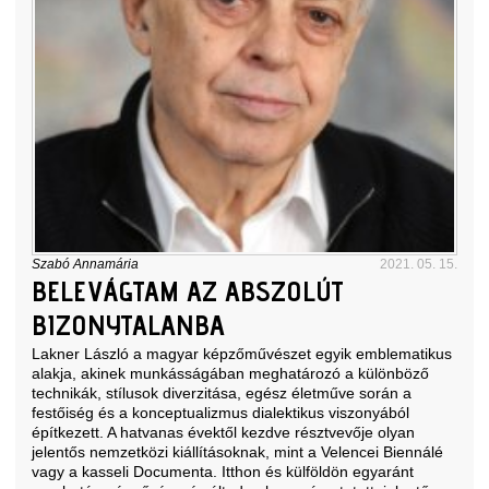
Szabó Annamária
2021. 05. 15.
BELEVÁGTAM AZ ABSZOLÚT
BIZONYTALANBA
Lakner László a magyar képzőművészet egyik emblematikus
alakja, akinek munkásságában meghatározó a különböző
technikák, stílusok diverzitása, egész életműve során a
festőiség és a konceptualizmus dialektikus viszonyából
építkezett. A hatvanas évektől kezdve résztvevője olyan
jelentős nemzetközi kiállításoknak, mint a Velencei Biennálé
vagy a kasseli Documenta. Itthon és külföldön egyaránt