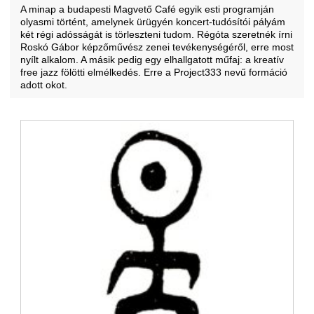
A minap a budapesti Magvető Café egyik esti programján
olyasmi történt, amelynek ürügyén koncert-tudósítói pályám
két régi adósságát is törleszteni tudom. Régóta szeretnék írni
Roskó Gábor képzőművész zenei tevékenységéről, erre most
nyílt alkalom. A másik pedig egy elhallgatott műfaj: a kreatív
free jazz fölötti elmélkedés. Erre a Project333 nevű formáció
adott okot.