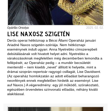
Gyárfás Orsolya
2025. 02. 02.
LISE NAXOSZ SZIGETÉN
Derűs operai hétköznap a Bécsi Állami Operaház januári
Ariadné Naxos szigetén-szériája. Nem hétköznapi
eseménynek indult ugyan: Anna Nyetrebko címszerepbeli
debütálásának volt hivatott helyet adni. Nyetrebko a
várakozásoknak megfelelően még decemberben lemondta a
fellépését, az Operaház pedig – a mundér becsületét
mentendő – nem kisebb „nevet” állított ki helyette, mint a
drámai szoprán-repertoár ragyogó csillagát, Lise Davidsent.
(Az operaház homlokzatán az adott előadást beharangozó
neonfények ennek megfelelően hirdetik az eseményt: Lise
auf Naxos.) A végeredmény: egy jól működő, szórakoztató,
egészében örvendetes színvonalú előadás, néhány kiváló
alakítással.