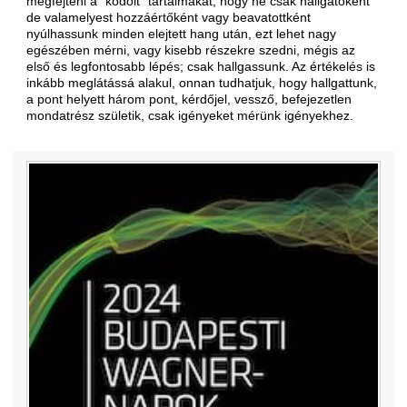
megfejteni a "kódolt" tartalmakat, hogy ne csak hallgatóként
de valamelyest hozzáértőként vagy beavatottként
nyúlhassunk minden elejtett hang után, ezt lehet nagy
egészében mérni, vagy kisebb részekre szedni, mégis az
első és legfontosabb lépés; csak hallgassunk. Az értékelés is
inkább meglátássá alakul, onnan tudhatjuk, hogy hallgattunk,
a pont helyett három pont, kérdőjel, vessző, befejezetlen
mondatrész születik, csak igényeket mérünk igényekhez.