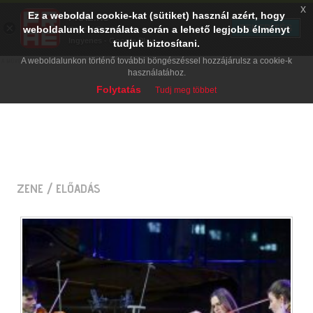
x
Ez a weboldal cookie-kat (sütiket) használ azért, hogy
PRAE.HU
×
TELEPÍTÉS
weboldalunk használata során a lehető legjobb élményt
Digital Evolution
Ingyenes - Google Play
tudjuk biztosítani.
A weboldalunkon történő további böngészéssel hozzájárulsz a cookie-k
használatához.
Folytatás
Tudj meg többet
ZENE
/ ELŐADÁS