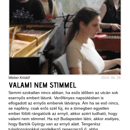
Weber Kristóf
2024. 06. 28.
VALAMI NEM STIMMEL
Semmi szokatlan nincs abban, ha esős időben az utcán sok
esernyős embert látunk. Verőfényes napsütésben is
elfogadott az ernyős emberek látványa. Ám ha se eső nincs,
se napfény, csak erős szél fúj, és a tömegben egyetlen
ember fölött rángatózik az ernyő, akkor azért tudható, hogy
valami nem stimmel. Ha ezt Budapesten látni, akkor esélyes,
hogy Bartók György van az ernyő alatt. Tengerész
tulajdonságokkal rendelkező zeneszerző ő: abba