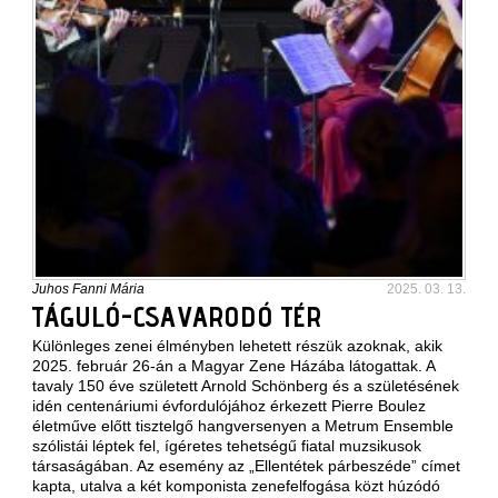
Juhos Fanni Mária
2025. 03. 13.
TÁGULÓ-CSAVARODÓ TÉR
Különleges zenei élményben lehetett részük azoknak, akik
2025. február 26-án a Magyar Zene Házába látogattak. A
tavaly 150 éve született Arnold Schönberg és a születésének
idén centenáriumi évfordulójához érkezett Pierre Boulez
életműve előtt tisztelgő hangversenyen a Metrum Ensemble
szólistái léptek fel, ígéretes tehetségű fiatal muzsikusok
társaságában. Az esemény az „Ellentétek párbeszéde” címet
kapta, utalva a két komponista zenefelfogása közt húzódó