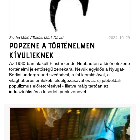
Szabó Máté
/
Takáts Márk Dávid
2024. 10. 29.
POPZENE A TÖRTÉNELMEN
KÍVÜLIEKNEK
Az 1980-ban alakult Einstürzende Neubauten a kísérleti zene
történelmi jelentőségű zenekara. Nevük egyidős a Nyugat-
Berlini underground szcénával, a fal leomlásával, a
világháborús emlékek feldolgozásával és az új jobboldali
populizmus előretörésével - illetve máig tartóan az
indusztriális és a kísérleti punk zenével.