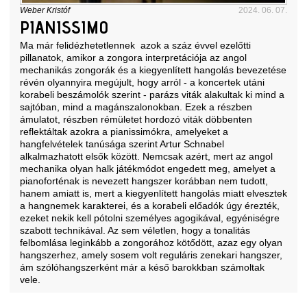
Weber Kristóf
2024. 06. 07.
PIANISSIMO
Ma már felidézhetetlennek azok a száz évvel ezelőtti
pillanatok, amikor a zongora interpretációja az angol
mechanikás zongorák és a kiegyenlített hangolás bevezetése
révén olyannyira megújult, hogy arról - a koncertek utáni
korabeli beszámolók szerint - parázs viták alakultak ki mind a
sajtóban, mind a magánszalonokban. Ezek a részben
ámulatot, részben rémületet hordozó viták döbbenten
reflektáltak azokra a pianissimókra, amelyeket a
hangfelvételek tanúsága szerint Artur Schnabel
alkalmazhatott elsők között. Nemcsak azért, mert az angol
mechanika olyan halk játékmódot engedett meg, amelyet a
pianoforténak is nevezett hangszer korábban nem tudott,
hanem amiatt is, mert a kiegyenlített hangolás miatt elvesztek
a hangnemek karakterei, és a korabeli előadók úgy érezték,
ezeket nekik kell pótolni személyes agogikával, egyéniségre
szabott technikával. Az sem véletlen, hogy a tonalitás
felbomlása leginkább a zongorához kötődött, azaz egy olyan
hangszerhez, amely sosem volt reguláris zenekari hangszer,
ám szólóhangszerként már a késő barokkban számoltak
vele.