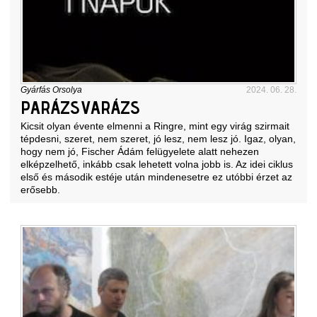
Gyárfás Orsolya
2024. 06. 28.
PARÁZSVARÁZS
Kicsit olyan évente elmenni a Ringre, mint egy virág szirmait
tépdesni, szeret, nem szeret, jó lesz, nem lesz jó. Igaz, olyan,
hogy nem jó, Fischer Ádám felügyelete alatt nehezen
elképzelhető, inkább csak lehetett volna jobb is. Az idei ciklus
első és második estéje után mindenesetre ez utóbbi érzet az
erősebb.