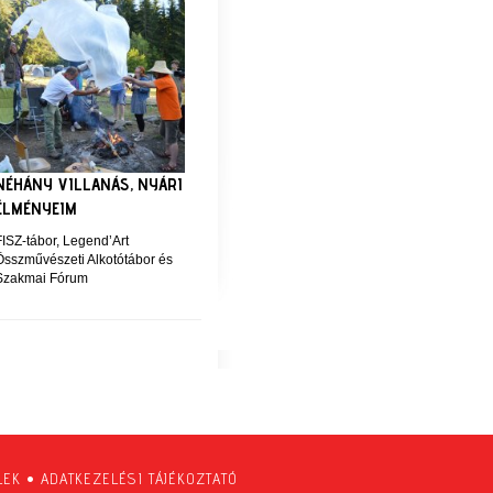
NÉHÁNY VILLANÁS, NYÁRI
ÉLMÉNYEIM
FISZ-tábor, Legend’Art
Összművészeti Alkotótábor és
Szakmai Fórum
LEK
•
ADATKEZELÉSI TÁJÉKOZTATÓ