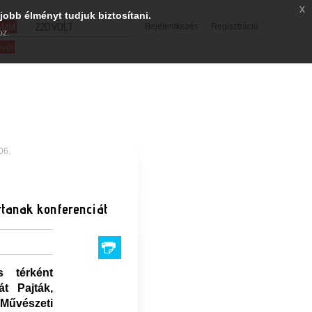
x
jobb élményt tudjuk biztosítani.
SMM
220VOLT
Bejelentkezés
Regisztráció
oz.
evél
06.
rtanak konferenciát
s térként
át Pajták,
 Művészeti