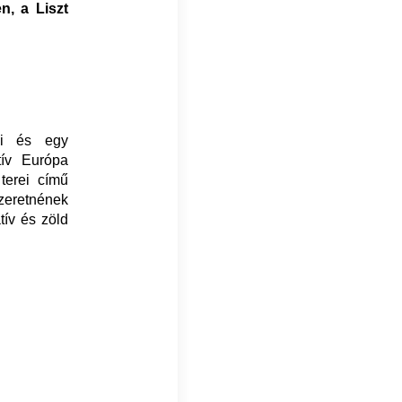
n, a Liszt
yi és egy
tív Európa
terei című
szeretnének
tív és zöld