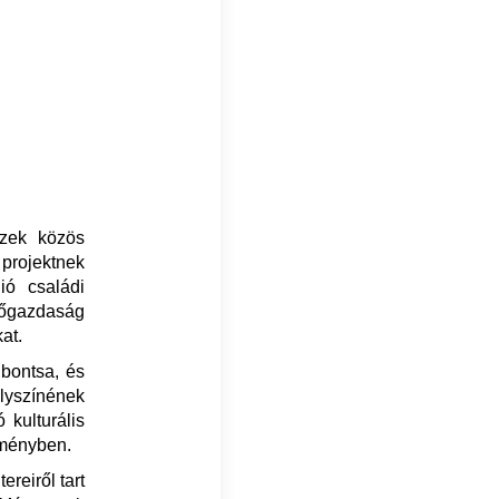
szek közös
 projektnek
ió családi
zőgazdaság
at.
ibontsa, és
elyszínének
 kulturális
eményben.
ereiről tart