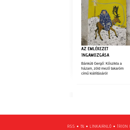
AZ EMLÉKEZET
INGAMOZGÁSA
Bánkúti Gergő: Kőszikla a
házam, zöld mező takaróm
című kiállításáról
RSS
•
1%
•
LINKAJÁNLÓ
•
ÍRJON