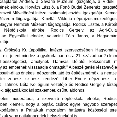
Csapláros Andrea, a Savaria Múzeum igazgatója, a Vidék
ének elnöke, Horváth László, a Fonó Budai Zeneház igazgató
emzeti Művelődési Intézet szakmafejlesztési igazgatója, Kemec
Múzeum főigazgatója, Kmellár Viktória néprajzos-muzeológus
 Magyar Nemzeti Múzeum főigazgatója, Rodics Eszter, a Kárpá
i Népfőiskola elnöke, Rodics Gergely, az Agri-Cultur
aniae Egyesület elnöke, valamint Tóth János, a Hagyomá
etője.
z Örökség Kultúrpolitikai Intézet szervezésében Hagyomány
 mit jelent mindez a gyakorlatban és a 21. században? címm
al-beszélgetést, amelynek Hamvas Bélától kölcsönzött m
 az embernek visszaadja önmagát.” A beszélgetés résztvevője
ssuth-díjas énekes, népzenekutató és építészmérnök, a nemze
ter zenész, színész, rendező, Liber Endre népzenész, a
 a Halmos Béla Kollégium vezetője és Rodics Gergely térség
, tájgazdálkodási szakember, csűrtulajdonos.
etés moderátora, a szervező népfőiskola elnöke, Rodic
ben kiemeli, hogy a pajták, csűrök egyre nagyobb szerepe
kodásban a PajtaKult mozgalom hatására közösségi tere
ázak vagy pajtakoncertek helyszíneként is.