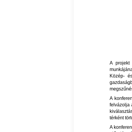
A projekt
munkájának
Közép- és
gazdaságb
megszűnésé
A konferen
felvázolja
kiválasztá
térként tö
A konferenc