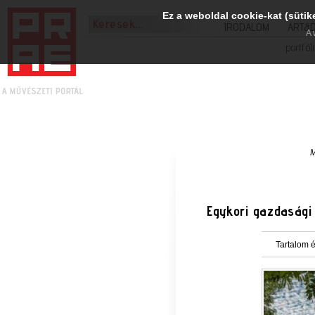
Ez a weboldal cookie-kat (sütik
IRODALOM
ART&
A 
portfól
M
Egykori gazdasági 
Tartalom é