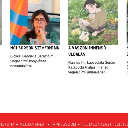
NŐI SORSOK SZIMFÓNIÁJA
A VÁSZON INNENSŐ
OLDALÁN
Bicskei Gabriella Barátnőim,
Hágár című könyvének
Rajz és film kapcsolata Sunao
bemutatójáról
Katabuchi A világ innenső
végén című animéjében
 NEKÜNK
•
MÉDIAAJÁNLAT
•
IMPRESSZUM
•
FELHASZNÁLÁSI FELTÉTE