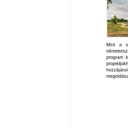
Mint a s
németorsz
program k
projektjük
hozzájárul
megoldásai