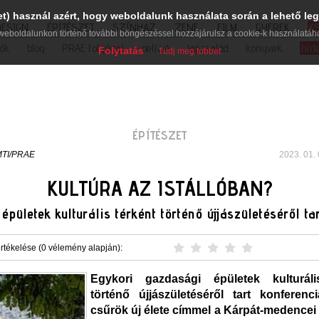
et) használ azért, hogy weboldalunk használata során a lehető leg
DESIGN
ÉPÍTÉSZET
SZÍNHÁZ
ZENE
FILM
GYEREK
K
weboldalunkon történő további böngészéssel hozzájárulsz a cookie-k használatáh
iók
blog
PRAE folyóirat
petíció
lapcsalád
könyvek
hírl
Folytatás
Tudj meg többet
ÉPÍTÉSZET
TI/PRAE
2023. 01. 
KULTÚRA AZ ISTÁLLÓBAN?
épületek kulturális térként történő újjászületéséről ta
rtékelése (0 vélemény alapján):
Egykori gazdasági épületek kulturáli
történő újjászületéséről tart konferenci
csűrök új élete címmel a Kárpát-medencei