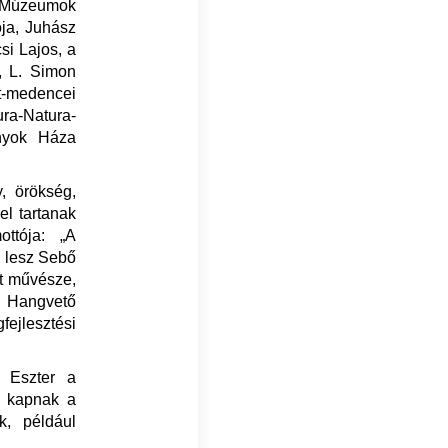
i Múzeumok
ja, Juhász
si Lajos, a
, L. Simon
t-medencei
a-Natura-
nyok Háza
, örökség,
el tartanak
ottója: „A
 lesz Sebő
t művésze,
 Hangvető
fejlesztési
s Eszter a
t kapnak a
k, például