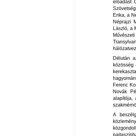
előadást 
Szövetség
Erika, a N
Néprajzi 
László, a
Művészet
Transylv
hálózatvez
Délután a
közösség –
kerekaszt
hagyomány
Ferenc Ko
Novák Pé
alapítója,
szakmérnök
A beszélg
közlemény
közgondol
pajtaszính