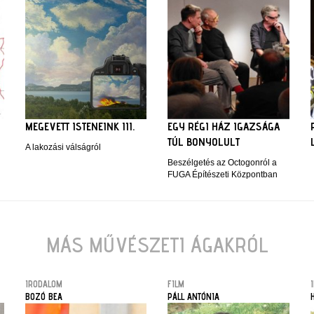
MEGEVETT ISTENEINK III.
EGY RÉGI HÁZ IGAZSÁGA
TÚL BONYOLULT
A lakozási válságról
Beszélgetés az Octogonról a
FUGA Építészeti Központban
MÁS MŰVÉSZETI ÁGAKRÓL
IRODALOM
FILM
BOZÓ BEA
PÁLL ANTÓNIA