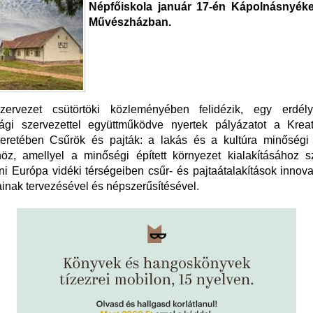
Népfőiskola január 17-én Kápolnásnyéke
Művészházban.
zervezet csütörtöki közleményében felidézik, egy erdél
ági szervezettel együttműködve nyertek pályázatot a Krea
eretében Csűrök és pajták: a lakás és a kultúra minőségi 
höz, amellyel a minőségi épített környezet kialakításához 
ni Európa vidéki térségeiben csűr- és pajtaátalakítások innova
nak tervezésével és népszerűsítésével.