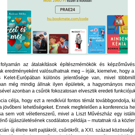
 folyamán az átalakítások építészmérnökök és képzőművé
 eredményeként valósulhatnak meg – írják, kiemelve, hogy a
 Kelet-Európában különös jelentősége van, mivel többmill
an még mindig állnak ilyen épületek, a hagyományos me
vel azonban a csűrök fokozatosan elvesztik eredeti funkciójuk
cia célja, hogy ezt a rendkívül fontos témát továbbgondolja, k
 a jövőbeni lehetőségeket. Ennek megfelelően a konferencia h
sa sem volt véletlenszerű, mivel a Liszt Művészház egy istálló
rténő újjászületésének csodálatos példája – mutatnak rá a közl
ián új életre kelt pajtákról, csűrökről, a XXI. század közösségi t