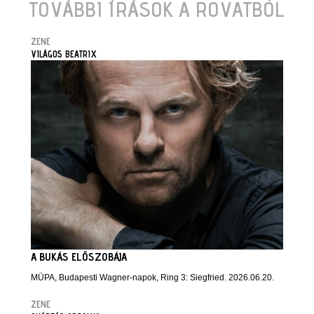
TOVÁBBI ÍRÁSOK A ROVATBÓL
ZENE
VILÁGOS BEATRIX
A BUKÁS ELŐSZOBÁJA
MÜPA, Budapesti Wagner-napok, Ring 3: Siegfried. 2026.06.20.
ZENE