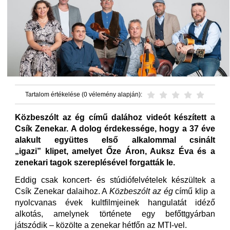
Tartalom értékelése (0 vélemény alapján):
Közbeszólt az ég című dalához videót készített a
Csík Zenekar. A dolog érdekessége, hogy a 37 éve
alakult együttes első alkalommal csinált
„igazi” klipet, amelyet Őze Áron, Auksz Éva és a
zenekari tagok szereplésével forgatták le.
Eddig csak koncert- és stúdiófelvételek készültek a
Csík Zenekar dalaihoz. A
Közbeszólt az ég
című klip a
nyolcvanas évek kultfilmjeinek hangulatát idéző
alkotás, amelynek története egy befőttgyárban
játszódik – közölte a zenekar hétfőn az MTI-vel.