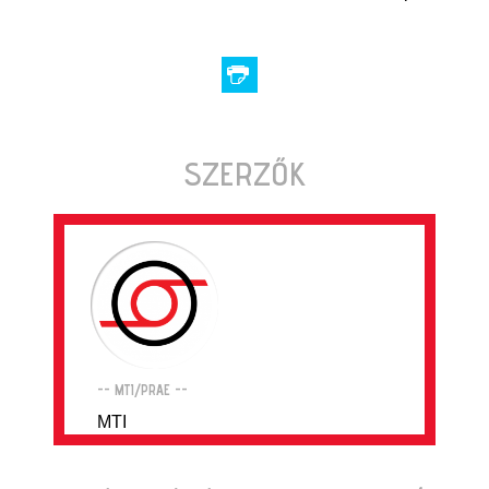
SZERZŐK
-- MTI/PRAE --
MTI