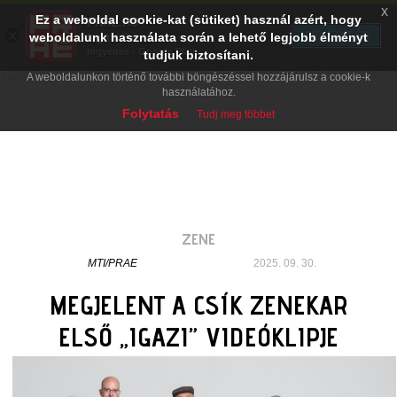
x
Ez a weboldal cookie-kat (sütiket) használ azért, hogy
PRAE.HU
×
TELEPÍTÉS
weboldalunk használata során a lehető legjobb élményt
Digital Evolution
Ingyenes - Google Play
tudjuk biztosítani.
A weboldalunkon történő további böngészéssel hozzájárulsz a cookie-k
használatához.
Folytatás
Tudj meg többet
ZENE
MTI/PRAE
2025. 09. 30.
MEGJELENT A CSÍK ZENEKAR
ELSŐ „IGAZI” VIDEÓKLIPJE