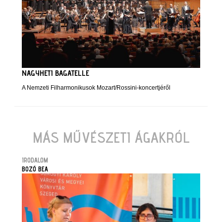
NAGYHETI BAGATELLE
A Nemzeti Filharmonikusok Mozart/Rossini-koncertjéről
MÁS MŰVÉSZETI ÁGAKRÓL
IRODALOM
BOZÓ BEA