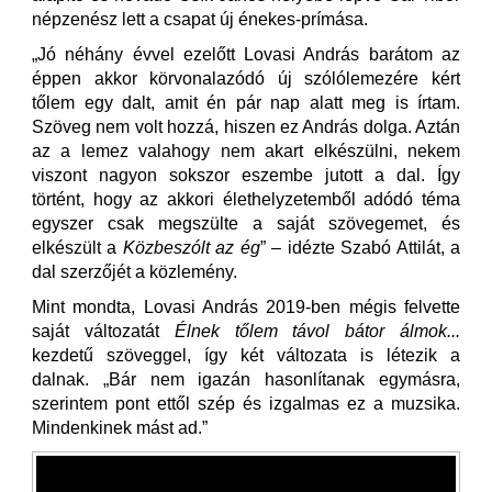
népzenész lett a csapat új énekes-prímása.
„Jó néhány évvel ezelőtt Lovasi András barátom az
éppen akkor körvonalazódó új szólólemezére kért
tőlem egy dalt, amit én pár nap alatt meg is írtam.
Szöveg nem volt hozzá, hiszen ez András dolga. Aztán
az a lemez valahogy nem akart elkészülni, nekem
viszont nagyon sokszor eszembe jutott a dal. Így
történt, hogy az akkori élethelyzetemből adódó téma
egyszer csak megszülte a saját szövegemet, és
elkészült a
Közbeszólt az ég
” – idézte Szabó Attilát, a
dal szerzőjét a közlemény.
Mint mondta, Lovasi András 2019-ben mégis felvette
saját változatát
Élnek tőlem távol bátor álmok...
kezdetű szöveggel, így két változata is létezik a
dalnak. „Bár nem igazán hasonlítanak egymásra,
szerintem pont ettől szép és izgalmas ez a muzsika.
Mindenkinek mást ad.”