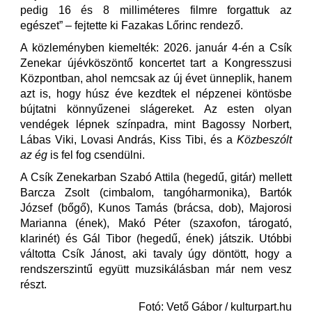
pedig 16 és 8 milliméteres filmre forgattuk az
egészet” – fejtette ki Fazakas Lőrinc rendező.
A közleményben kiemelték: 2026. január 4-én a Csík
Zenekar újévköszöntő koncertet tart a Kongresszusi
Központban, ahol nemcsak az új évet ünneplik, hanem
azt is, hogy húsz éve kezdtek el népzenei köntösbe
bújtatni könnyűzenei slágereket. Az esten olyan
vendégek lépnek színpadra, mint Bagossy Norbert,
Lábas Viki, Lovasi András, Kiss Tibi, és a
Közbeszólt
az ég
is fel fog csendülni.
A Csík Zenekarban Szabó Attila (hegedű, gitár) mellett
Barcza Zsolt (cimbalom, tangóharmonika), Bartók
József (bőgő), Kunos Tamás (brácsa, dob), Majorosi
Marianna (ének), Makó Péter (szaxofon, tárogató,
klarinét) és Gál Tibor (hegedű, ének) játszik. Utóbbi
váltotta Csík Jánost, aki tavaly úgy döntött, hogy a
rendszerszintű együtt muzsikálásban már nem vesz
részt.
Fotó: Vető Gábor / kulturpart.hu