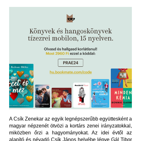
A Csík Zenekar az egyik legnépszerűbb együttesként a
magyar népzenét ötvözi a kortárs zenei irányzatokkal,
miközben őrzi a hagyományokat. Az idei évtől az
alapító és névadó Csík János helyébe lépve Gál Tibor