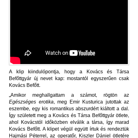
A klip kiindulópontja, hogy a Kovács és Társa
Befőttgyár új nevet kap: mostantól egyszerűen csak
Kovács Befőtt.
„Amikor meghallgattam a számot, rögtön az
Egészséges erotika
, meg Emir Kusturica jutottak az
eszembe, egy kis romantikus abszurdért kiáltott a dal.
Így született meg a Kovács és Társa Befőttgyár ötlete,
ahol Kovácstól időközben elválik a társa, így marad
Kovács Befőtt. A klipet végül együtt írtuk és rendeztük
Hajmási Péterrel, az operatőr, Kiszler Dániel ötletére