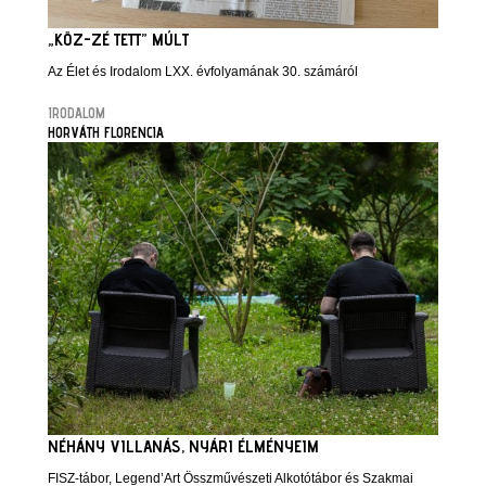
„KÖZ-ZÉ TETT” MÚLT
Az Élet és Irodalom LXX. évfolyamának 30. számáról
IRODALOM
HORVÁTH FLORENCIA
NÉHÁNY VILLANÁS, NYÁRI ÉLMÉNYEIM
FISZ-tábor, Legend’Art Összművészeti Alkotótábor és Szakmai