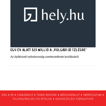
EGY ÉV ALATT 323 MILLIÓ A „POLGÁRI JÓ ÍZLÉSRE”
Az építészeti nyilvánosság szerkezetének torzításáról
RSS
•
1%
•
LINKAJÁNLÓ
•
ÍRJON NEKÜNK
•
MÉDIAAJÁNLAT
•
IMPRESSZUM
•
FELHASZNÁLÁSI FELTÉTELEK
•
ADATKEZELÉSI TÁJÉKOZTATÓ