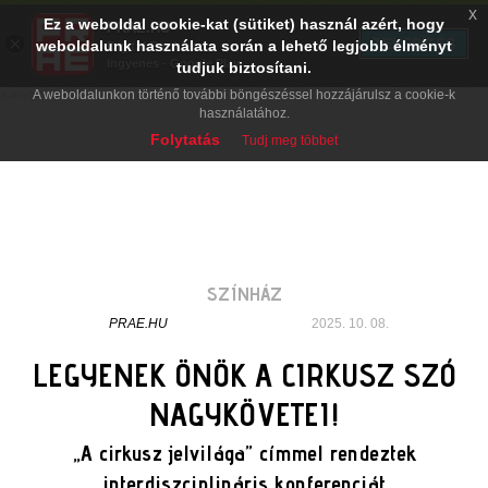
x
Ez a weboldal cookie-kat (sütiket) használ azért, hogy
PRAE.HU
×
TELEPÍTÉS
weboldalunk használata során a lehető legjobb élményt
Digital Evolution
Ingyenes - Google Play
tudjuk biztosítani.
A weboldalunkon történő további böngészéssel hozzájárulsz a cookie-k
használatához.
Folytatás
Tudj meg többet
SZÍNHÁZ
PRAE.HU
2025. 10. 08.
LEGYENEK ÖNÖK A CIRKUSZ SZÓ
NAGYKÖVETEI!
„A cirkusz jelvilága” címmel rendeztek
interdiszciplináris konferenciát