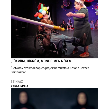
„TÜKRÖM, TÜKRÖM, MONDD MEG NÉKEM…”
Életvárók szakmai nap és projektbemutató a Katona József
Színházban
SZÍNHÁZ
VARGA KINGA