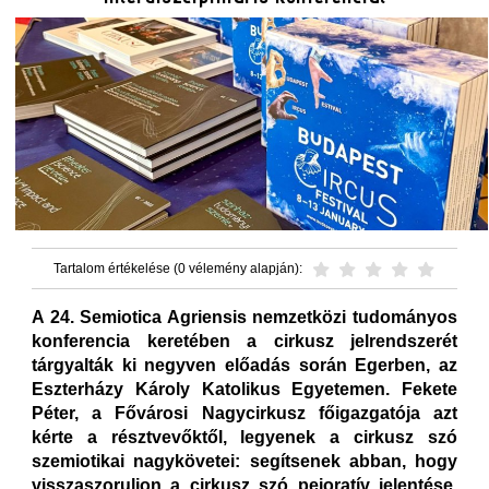
Tartalom értékelése (0 vélemény alapján):
A 24. Semiotica Agriensis nemzetközi tudományos
konferencia keretében a cirkusz jelrendszerét
tárgyalták ki negyven előadás során Egerben, az
Eszterházy Károly Katolikus Egyetemen. Fekete
Péter, a Fővárosi Nagycirkusz főigazgatója azt
kérte a résztvevőktől, legyenek a cirkusz szó
szemiotikai nagykövetei: segítsenek abban, hogy
visszaszoruljon a cirkusz szó pejoratív jelentése,