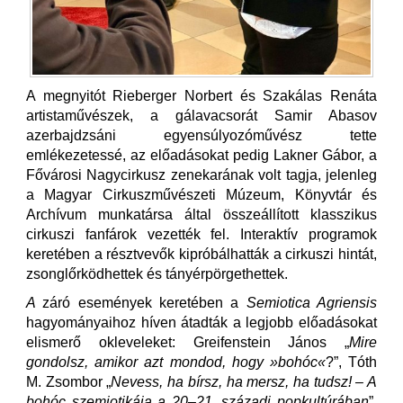
A megnyitót Rieberger Norbert és Szakálas Renáta
artistaművészek, a gálavacsorát Samir Abasov
azerbajdzsáni egyensúlyozóművész tette
emlékezetessé, az előadásokat pedig Lakner Gábor, a
Fővárosi Nagycirkusz zenekarának volt tagja, jelenleg
a Magyar Cirkuszművészeti Múzeum, Könyvtár és
Archívum munkatársa által összeállított klasszikus
cirkuszi fanfárok vezették fel. Interaktív programok
keretében a résztvevők kipróbálhatták a cirkuszi hintát,
zsonglőrködhettek és tányérpörgethettek.
A
záró események keretében a
Semiotica Agriensis
hagyományaihoz híven átadták a legjobb előadásokat
elismerő okleveleket: Greifenstein János „
Mire
gondolsz, amikor azt mondod, hogy »bohóc«
?”, Tóth
M. Zsombor „
Nevess, ha bírsz, ha mersz, ha tudsz! – A
bohóc szemiotikája a 20–21. századi popkultúrában
”,