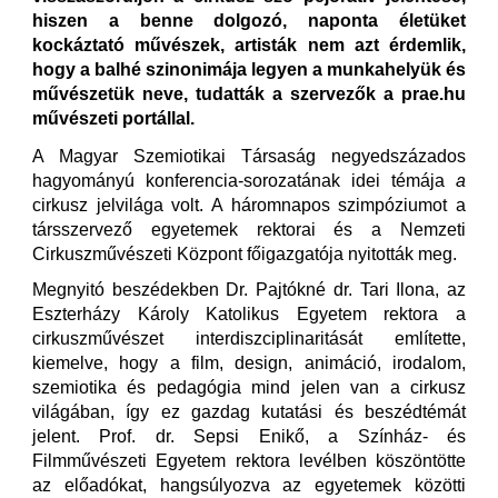
hiszen a benne dolgozó, naponta életüket
kockáztató művészek, artisták nem azt érdemlik,
hogy a balhé szinonimája legyen a munkahelyük és
művészetük neve, tudatták a szervezők a prae.hu
művészeti portállal.
A Magyar Szemiotikai Társaság negyedszázados
hagyományú konferencia-sorozatának idei témája
a
cirkusz jelvilága volt. A háromnapos szimpóziumot a
társszervező egyetemek rektorai és a Nemzeti
Cirkuszművészeti Központ főigazgatója nyitották meg.
Megnyitó beszédekben Dr. Pajtókné dr. Tari Ilona, az
Eszterházy Károly Katolikus Egyetem rektora a
cirkuszművészet interdiszciplinaritását említette,
kiemelve, hogy a film, design, animáció, irodalom,
szemiotika és pedagógia mind jelen van a cirkusz
világában, így ez gazdag kutatási és beszédtémát
jelent. Prof. dr. Sepsi Enikő, a Színház- és
Filmművészeti Egyetem rektora levélben köszöntötte
az előadókat, hangsúlyozva az egyetemek közötti