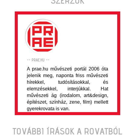
SZERZŐK
-- PRAE.HU --
A prae.hu művészeti portál 2006 óta
jelenik meg, naponta friss művészeti
hírekkel, tudósításokkal, és
elemzésekkel, interjúkkal. Hat
művészeti ág (irodalom, art&design,
építészet, színház, zene, film) mellett
gyerekrovata is van.
TOVÁBBI ÍRÁSOK A ROVATBÓL