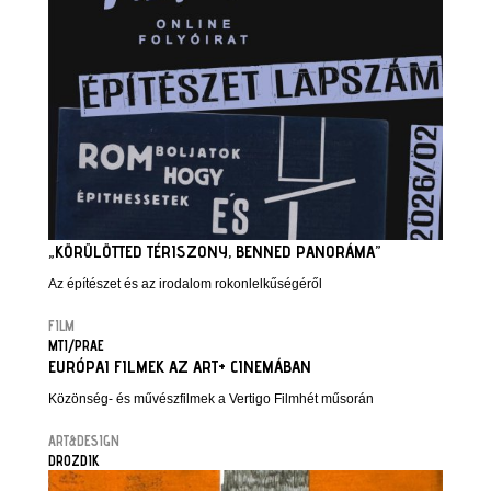
„KÖRÜLÖTTED TÉRISZONY, BENNED PANORÁMA”
Az építészet és az irodalom rokonlelkűségéről
FILM
MTI/PRAE
EURÓPAI FILMEK AZ ART+ CINEMÁBAN
Közönség- és művészfilmek a Vertigo Filmhét műsorán
ART&DESIGN
DROZDIK