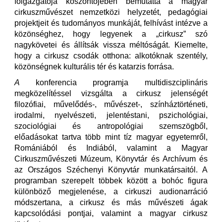
főigazgatója köszöntőjében bemutatta a magyar
cirkuszművészet nemzetközi helyzetét, pedagógiai
projektjeit és tudományos munkáját, felhívást intézve a
közönséghez, hogy legyenek a „cirkusz” szó
nagykövetei és állítsák vissza méltóságát. Kiemelte,
hogy a cirkusz csodák otthona: alkotóknak szentély,
közönségnek kulturális tér és katarzis forrása.
A
konferencia programja multidiszciplináris
megközelítéssel vizsgálta a cirkusz jelenségét
filozófiai, művelődés-, művészet-, színháztörténeti,
irodalmi, nyelvészeti, jelentéstani, pszichológiai,
szociológiai és antropológiai szemszögből,
előadásokat tartva több mint tíz magyar egyetemről,
Romániából és Indiából, valamint a Magyar
Cirkuszművészeti Múzeum, Könyvtár és Archívum és
az Országos Széchenyi Könyvtár munkatársaitól. A
programban szerepelt többek között a bohóc figura
különböző megjelenése, a cirkuszi audionarráció
módszertana, a cirkusz és más művészeti ágak
kapcsolódási pontjai, valamint a magyar cirkusz