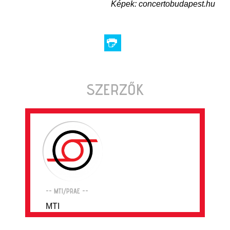
Képek: concertobudapest.hu
SZERZŐK
-- MTI/PRAE --
MTI