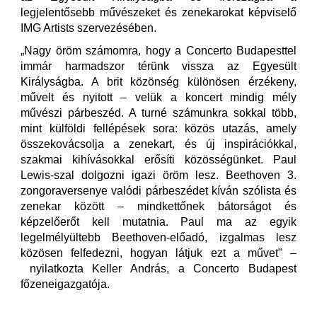
legjelentősebb művészeket és zenekarokat képviselő
IMG Artists szervezésében.
„Nagy öröm számomra, hogy a Concerto Budapesttel
immár harmadszor térünk vissza az Egyesült
Királyságba. A brit közönség különösen érzékeny,
művelt és nyitott – velük a koncert mindig mély
művészi párbeszéd. A turné számunkra sokkal több,
mint külföldi fellépések sora: közös utazás, amely
összekovácsolja a zenekart, és új inspirációkkal,
szakmai kihívásokkal erősíti közösségünket. Paul
Lewis-szal dolgozni igazi öröm lesz. Beethoven 3.
zongoraversenye valódi párbeszédet kíván szólista és
zenekar között – mindkettőnek bátorságot és
képzelőerőt kell mutatnia. Paul ma az egyik
legelmélyültebb Beethoven-előadó, izgalmas lesz
közösen felfedezni, hogyan látjuk ezt a művet" –
nyilatkozta Keller András, a Concerto Budapest
főzeneigazgatója.