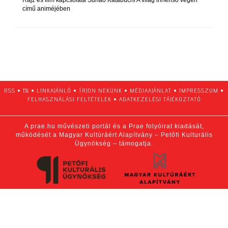
című animéjében
RSS
•
1%
•
LINKAJÁNLÓ
•
ÍRJON NEKÜNK
•
MÉDIAAJÁNLAT
•
IMPRESSZUM
•
FELHASZNÁLÁSI FELTÉTELEK
•
ADATKEZELÉSI TÁJÉKOZTATÓ
A prae.hu művészeti portál és a Prae folyóirat kiadását,
működését a Magyar Kultúráért Alapítvány – Petőfi Kulturális
Ügynökség – támogatja.