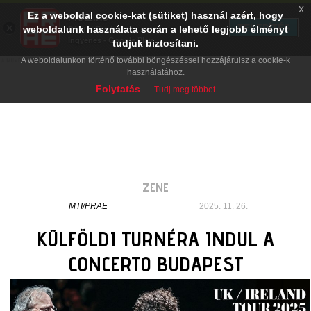
x
Ez a weboldal cookie-kat (sütiket) használ azért, hogy
PRAE.HU
×
TELEPÍTÉS
weboldalunk használata során a lehető legjobb élményt
Digital Evolution
Ingyenes - Google Play
tudjuk biztosítani.
A weboldalunkon történő további böngészéssel hozzájárulsz a cookie-k
használatához.
Folytatás
Tudj meg többet
ZENE
MTI/PRAE
2025. 11. 26.
KÜLFÖLDI TURNÉRA INDUL A
CONCERTO BUDAPEST