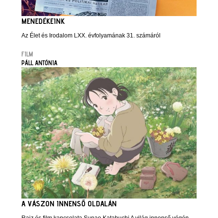
MENEDÉKEINK
Az Élet és Irodalom LXX. évfolyamának 31. számáról
FILM
PÁLL ANTÓNIA
A VÁSZON INNENSŐ OLDALÁN
Rajz és film kapcsolata Sunao Katabuchi A világ innenső végén