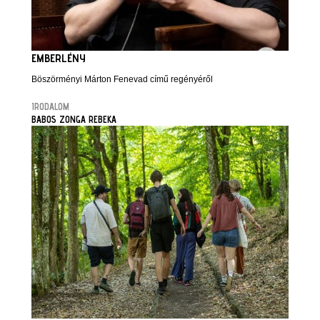
EMBERLÉNY
Böszörményi Márton Fenevad című regényéről
IRODALOM
BABOS ZONGA REBEKA