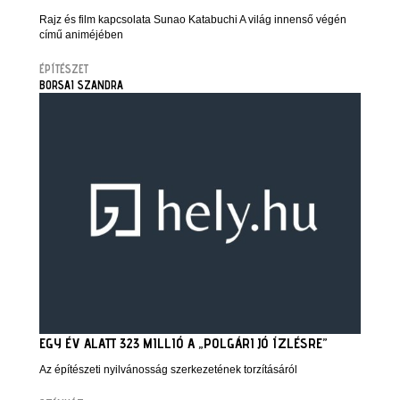
Rajz és film kapcsolata Sunao Katabuchi A világ innenső végén
című animéjében
ÉPÍTÉSZET
BORSAI SZANDRA
EGY ÉV ALATT 323 MILLIÓ A „POLGÁRI JÓ ÍZLÉSRE”
Az építészeti nyilvánosság szerkezetének torzításáról