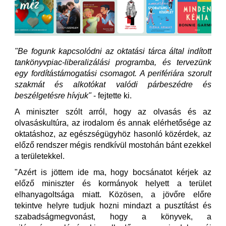
"Be fogunk kapcsolódni az oktatási tárca által indított
tankönyvpiac-liberalizálási programba, és tervezünk
egy fordítástámogatási csomagot. A perifériára szorult
szakmát és alkotókat valódi párbeszédre és
beszélgetésre hívjuk"
- fejtette ki.
A miniszter szólt arról, hogy az olvasás és az
olvasáskultúra, az irodalom és annak elérhetősége az
oktatáshoz, az egészségügyhöz hasonló közérdek, az
előző rendszer mégis rendkívül mostohán bánt ezekkel
a területekkel.
"Azért is jöttem ide ma, hogy bocsánatot kérjek az
előző miniszter és kormányok helyett a terület
elhanyagoltsága miatt. Közösen, a jövőre előre
tekintve helyre tudjuk hozni mindazt a pusztítást és
szabadságmegvonást, hogy a könyvek, a