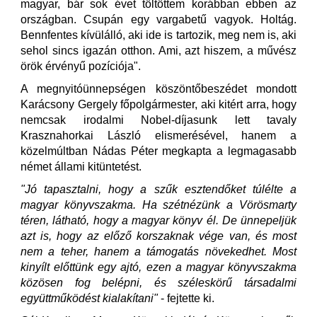
magyar, bár sok évet töltöttem korábban ebben az
országban. Csupán egy vargabetű vagyok. Holtág.
Bennfentes kívülálló, aki ide is tartozik, meg nem is, aki
sehol sincs igazán otthon. Ami, azt hiszem, a művész
örök érvényű pozíciója".
A megnyitóünnepségen köszöntőbeszédet mondott
Karácsony Gergely főpolgármester, aki kitért arra, hogy
nemcsak irodalmi Nobel-díjasunk lett tavaly
Krasznahorkai László elismerésével, hanem a
közelmúltban Nádas Péter megkapta a legmagasabb
német állami kitüntetést.
"Jó tapasztalni, hogy a szűk esztendőket túlélte a
magyar könyvszakma. Ha szétnézünk a Vörösmarty
téren, látható, hogy a magyar könyv él. De ünnepeljük
azt is, hogy az előző korszaknak vége van, és most
nem a teher, hanem a támogatás növekedhet. Most
kinyílt előttünk egy ajtó, ezen a magyar könyvszakma
közösen fog belépni, és széleskörű társadalmi
együttműködést kialakítani"
- fejtette ki.