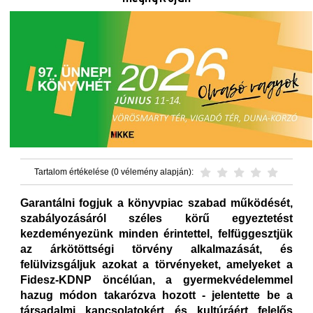
Tartalom értékelése (0 vélemény alapján):
Garantálni fogjuk a könyvpiac szabad működését,
szabályozásáról széles körű egyeztetést
kezdeményezünk minden érintettel, felfüggesztjük
az árkötöttségi törvény alkalmazását, és
felülvizsgáljuk azokat a törvényeket, amelyeket a
Fidesz-KDNP öncélúan, a gyermekvédelemmel
hazug módon takarózva hozott - jelentette be a
társadalmi kapcsolatokért és kultúráért felelős