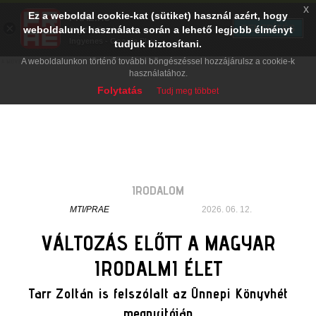
x
Ez a weboldal cookie-kat (sütiket) használ azért, hogy
PRAE.HU
×
TELEPÍTÉS
weboldalunk használata során a lehető legjobb élményt
Digital Evolution
Ingyenes - Google Play
tudjuk biztosítani.
A weboldalunkon történő további böngészéssel hozzájárulsz a cookie-k
használatához.
Folytatás
Tudj meg többet
IRODALOM
MTI/PRAE
2026. 06. 12.
VÁLTOZÁS ELŐTT A MAGYAR
IRODALMI ÉLET
Tarr Zoltán is felszólalt az Ünnepi Könyvhét
megnyitóján