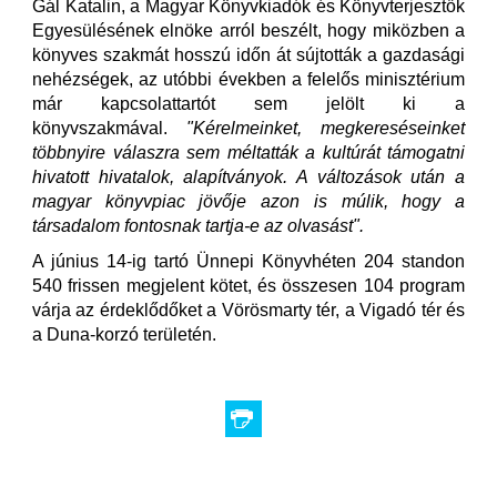
Gál Katalin, a Magyar Könyvkiadók és Könyvterjesztők
Egyesülésének elnöke arról beszélt, hogy miközben a
könyves szakmát hosszú időn át sújtották a gazdasági
nehézségek, az utóbbi években a felelős minisztérium
már kapcsolattartót sem jelölt ki a
könyvszakmával.
"Kérelmeinket, megkereséseinket
többnyire válaszra sem méltatták a kultúrát támogatni
hivatott hivatalok, alapítványok. A változások után a
magyar könyvpiac jövője azon is múlik, hogy a
társadalom fontosnak tartja-e az olvasást".
A június 14-ig tartó Ünnepi Könyvhéten 204 standon
540 frissen megjelent kötet, és összesen 104 program
várja az érdeklődőket a Vörösmarty tér, a Vigadó tér és
a Duna-korzó területén.