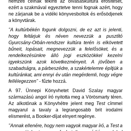
nemzeti célnak tekinti az olvasáskultúra erősítését,
ezért a szakmával egyeztetve tenni fognak azért, hogy
ne zárjanak be a vidéki könyvesboltok és erősödjenek
a könyvtárak.
"A kultúrbékén fogunk dolgozni, de ez azt is jelenti,
hogy feltárjuk és néven nevezzük a pusztító
Gyurcsány-Orbán-rendszer kultúra terén is elkövetett
bűneit, lopásait, megnevezzük a felelősöket, és a
rendelkezésünkre álló jogi eszközökkel kezelni
igyekszünk azok következményeit. A jövőben a
szabadságra, a párbeszédre, a szakértelemre építjük a
kultúránkat, ami ennyi év után megérdemli, hogy végre
fellélegezzen"
- fűzte hozzá.
A 97. Ünnepi Könyvhetet David Szalay magyar
származású angol író nyitotta meg a Vörösmarty téren.
Az alkotónak a Könyvhétre jelent meg
Test
címmel
magyarul a tavaly a legrangosabb brit irodalmi
elismerést, a Booker-díjat elnyert regénye.
"Annak ellenére, hogy nem vagyok magyar író, a Test a