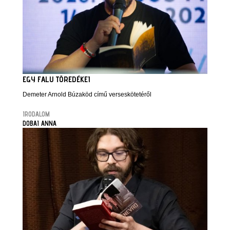
EGY FALU TÖREDÉKEI
Demeter Arnold Búzaköd című verseskötetéről
IRODALOM
DOBAI ANNA