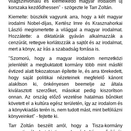
világszínvonalú és kiemelkedő magyar irodalom új
korszaka kezdődhessen" - szögezte le Tarr Zoltán.
Kiemelte: büszkék vagyunk arra, hogy a két magyar
irodalmi Nobel-díjas, Kertész Imre és Krasznahorkai
László megismertette a világgal a magyar irodalmat.
Hozzátette: a diktatúrák gyáván alkalmazzák a
cenzúrát, rettegve korlátozzák a sajtót és az irodalmat,
mert a könyv, az írás a szabadság forrása is.
"Szomorú, hogy a magyar irodalom nemzetközi
jelenlétét a megbuktatott kormány több mint másfél
évtized alatt fokozatosan építette le, és arra törekedett,
hogy saját politikai nézeteinek megfelelő kánont
alakítson ki, önkényesen beemelje az általa
kiválasztott szerzőket, másokat pedig kiszorítson
onnan. Az ország előző vezetése hatalmas bűnöket
követett el a kultúra egész területén, így az irodalom és
a könyvkiadás terén is, nem tudott mást, mint befóliázni
könyveinket" - fejtette ki.
Tarr Zoltán beszélt arról, hogy a Tisza-kormány