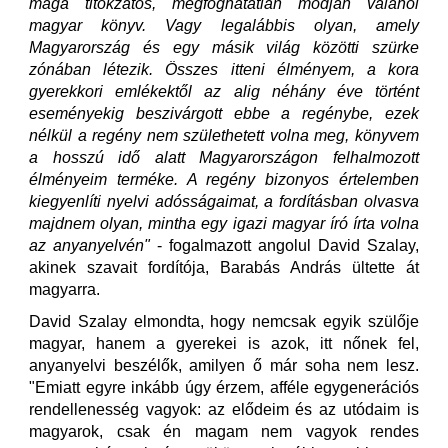
maga titokzatos, megfoghatatlan módján valahol
magyar könyv. Vagy legalábbis olyan, amely
Magyarország és egy másik világ közötti szürke
zónában létezik. Összes itteni élményem, a kora
gyerekkori emlékektől az alig néhány éve történt
eseményekig beszivárgott ebbe a regénybe, ezek
nélkül a regény nem születhetett volna meg, könyvem
a hosszú idő alatt Magyarországon felhalmozott
élményeim terméke. A regény bizonyos értelemben
kiegyenlíti nyelvi adósságaimat, a fordításban olvasva
majdnem olyan, mintha egy igazi magyar író írta volna
az anyanyelvén"
- fogalmazott angolul David Szalay,
akinek szavait fordítója, Barabás András ültette át
magyarra.
David Szalay elmondta, hogy nemcsak egyik szülője
magyar, hanem a gyerekei is azok, itt nőnek fel,
anyanyelvi beszélők, amilyen ő már soha nem lesz.
"Emiatt egyre inkább úgy érzem, afféle egygenerációs
rendellenesség vagyok: az elődeim és az utódaim is
magyarok, csak én magam nem vagyok rendes