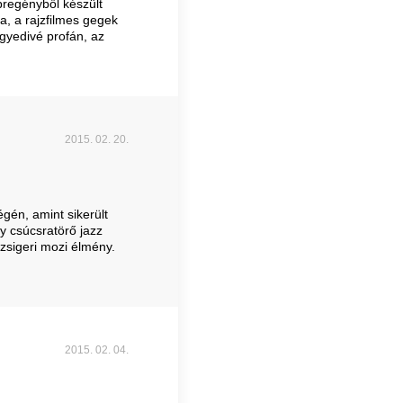
regényből készült
a, a rajzfilmes gegek
gyedivé profán, az
2015. 02. 20.
gén, amint sikerült
y csúcsratörő jazz
 zsigeri mozi élmény.
2015. 02. 04.