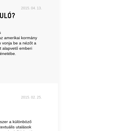
2015. 04. 13.
ULÓ?
s
az amerikai kormány
n vonja be a nézőt a
t alapvető emberi
ténetébe.
2015. 02. 25.
dszer a különböző
textuális utalások