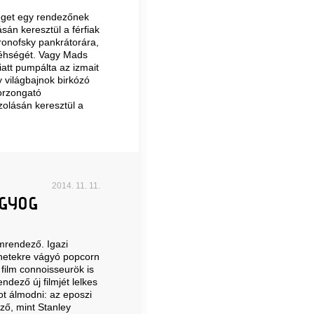
éget egy rendezőnek
sán keresztül a férfiak
Aronofsky pankrátorára,
etéhségét. Vagy Mads
att pumpálta az izmait
 világbajnok birkózó
borzongató
zolásán keresztül a
2014. 11. 11.
AGYOG
mrendező. Igazi
énetekre vágyó popcorn
film connoisseurök is
ndező új filmjét lelkes
t álmodni: az eposzi
ző, mint Stanley