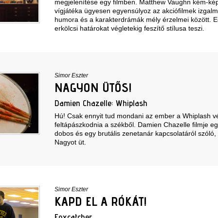
megjelenítése egy filmben. Matthew Vaughn kém-kép
vígjátéka ügyesen egyensúlyoz az akciófilmek izgalm
humora és a karakterdrámák mély érzelmei között. E
erkölcsi határokat végletekig feszítő stílusa teszi.
Simor Eszter
NAGYON ÜTŐS!
Damien Chazelle: Whiplash
Hú! Csak ennyit tud mondani az ember a Whiplash vé
feltápászkodnia a székből. Damien Chazelle filmje eg
dobos és egy brutális zenetanár kapcsolatáról szóló,
Nagyot üt.
Simor Eszter
KAPD EL A RÓKÁT!
Foxcatcher