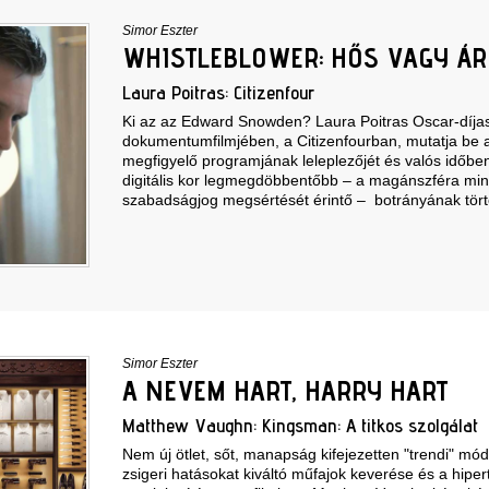
Simor Eszter
WHISTLEBLOWER: HŐS VAGY ÁR
Laura Poitras: Citizenfour
Ki az az Edward Snowden? Laura Poitras Oscar-díja
dokumentumfilmjében, a Citizenfourban, mutatja be 
megfigyelő programjának leleplezőjét és valós időbe
digitális kor legmegdöbbentőbb – a magánszféra min
szabadságjog megsértését érintő – botrányának tör
Simor Eszter
A NEVEM HART, HARRY HART
Matthew Vaughn: Kingsman: A titkos szolgálat
Nem új ötlet, sőt, manapság kifejezetten "trendi" mó
zsigeri hatásokat kiváltó műfajok keverése és a hiper