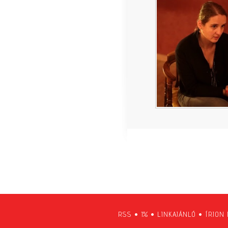
RSS
•
1%
•
LINKAJÁNLÓ
•
ÍRJON