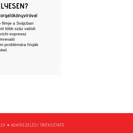
ÉLYESEN?
forgatókönyvíróval
filmje a Svájcban
iót több száz valódi
ürichi expressz
emrevaló
lmi problémára hívják
kkel.
LEK
•
ADATKEZELÉSI TÁJÉKOZTATÓ