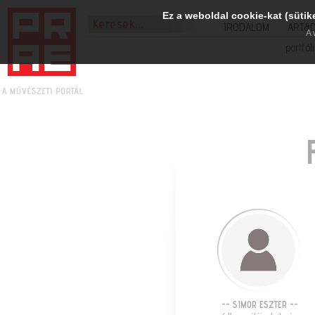
Ez a weboldal cookie-kat (sütik
IRODALOM
ART&
A 
portfól
-- SIMOR ESZTER --