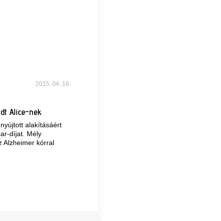
2015. 04. 16.
t Alice-nek
yújtott alakításáért
ar-díjat. Mély
z Alzheimer kórral