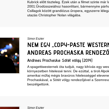
Kubrick előtt tiszteleg. Ezek után a filmet szinte már
2001:Űrodüsszeiához hasonlítani, bármennyire párhuz
Csillagok között grandiózus űropera, egyszerre lélegz
utazás Christopher Nolan világába.
Simor Eszter
NEM EGY „COPY-PASTE WESTERN
ANDREAS PROCHASKA RENDEZ
Andreas Prochaska: Sötét völgy (2014)
A spagettiwesternek óta tudjuk, nagy kihívás egy wes
környezetben hitelessé tenni. De ezúttal, a tiroli Alp
amerikai műfaj mégis bravúros hitelességgel eleven
Prochaskával, a Sötét völgy rendezőjével a Szemreva
beszélgettünk.
Simor Eszter