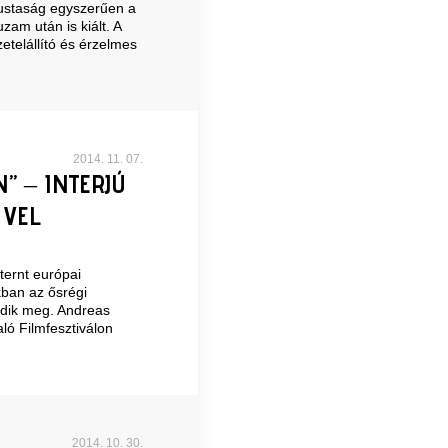
 lustaság egyszerűen a
am után is kiált. A
etelállító és érzelmes
2014. 11. 07.
” – INTERJÚ
ŐVEL
ternt európai
okban az ősrégi
edik meg. Andreas
ló Filmfesztiválon
2014. 10. 30.