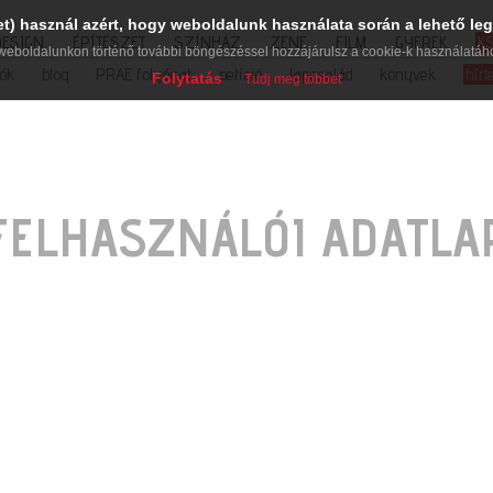
et) használ azért, hogy weboldalunk használata során a lehető leg
DESIGN
ÉPÍTÉSZET
SZÍNHÁZ
ZENE
FILM
GYEREK
K
weboldalunkon történő további böngészéssel hozzájárulsz a cookie-k használatáh
iók
blog
PRAE folyóirat
petíció
lapcsalád
könyvek
hírl
Folytatás
Tudj meg többet
FELHASZNÁLÓI ADATLA