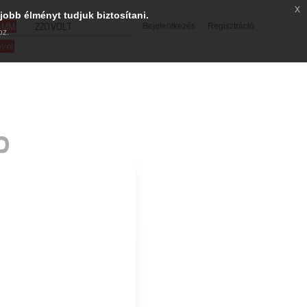
x
jobb élményt tudjuk biztosítani.
SMM
220VOLT
Bejelentkezés
Regisztráció
oz.
evél
P