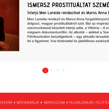
ISMERSZ PROSTITUÁLTAT SZEM
Interjú Men Lareida rendezővel és Maros Anna 
Men Lareida rendező és Maros Anna forgatókönyvíró 
dolgozó, magyar prostituáltakról szól. Bár az inspirác
szexmunkással készített interjú adta, a Viktória – A z
mégsem dokumentumfilm. Az alkotók – akikkel a Sz
Filmfesztiválon beszélgettünk – egy aktuális társada
fel a figyelmet: lírai történettel és játékfilmes eszközö
1
2
3
4
 NEKÜNK
•
MÉDIAAJÁNLAT
•
IMPRESSZUM
•
FELHASZNÁLÁSI FELTÉTE