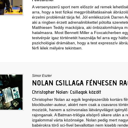
A versenyszerű sport nem először ad remek lehetős
arra, hogy a test fizikai megpróbáltatásainak ábrázolá
érzelmi problémáit tárja fel. Jól emlékszünk Darren 
aki a ringben érzett adrenalinlökettel pótolta szeret
Matthiesen Teddy mackójára, aki önbizalomhiánya mi
hatalmasra. Most Bennett Miller a Foxcatcherben egy
testvérpár igaz történetét használja fel arra egy hát
pszichológiai drámában, hogy a test expresszív ábrá
férfi lélek mélyére tekintsen.
Simor Eszter
NOLAN CSILLAGA FÉNYESEN R
Christopher Nolan: Csillagok között
Christopher Nolan az egyik legnépszerűbb kortárs fil
blockbuster-auteur, akiért nem csak a csavaros tört
mozizók, hanem a színvonalas látványvilágot igénylő 
rajonganak. A Batman-trilógia elsöprő sikere után a re
izgalommal várta közönsége. Nolan pedig mert nagyo
babérokra törő sci-fivel bevallottan nem kisebb rende