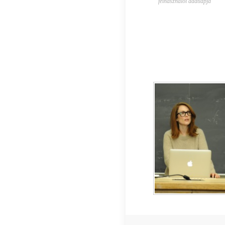
felhasználói adatlapja