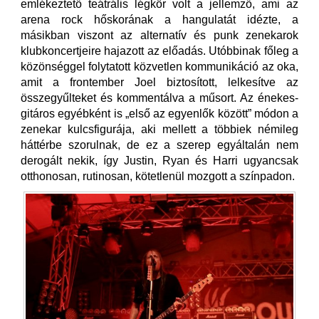
emlékeztető teátrális légkör volt a jellemző, ami az
arena rock hőskorának a hangulatát idézte, a
másikban viszont az alternatív és punk zenekarok
klubkoncertjeire hajazott az előadás. Utóbbinak főleg a
közönséggel folytatott közvetlen kommunikáció az oka,
amit a frontember Joel biztosított, lelkesítve az
összegyűlteket és kommentálva a műsort. Az énekes-
gitáros egyébként is „első az egyenlők között” módon a
zenekar kulcsfigurája, aki mellett a többiek némileg
háttérbe szorulnak, de ez a szerep egyáltalán nem
derogált nekik, így Justin, Ryan és Harri ugyancsak
otthonosan, rutinosan, kötetlenül mozgott a színpadon.