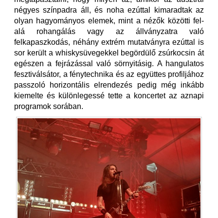
négyes színpadra áll, és noha ezúttal kimaradtak az
olyan hagyományos elemek, mint a nézők közötti fel-
alá rohangálás vagy az állványzatra való
felkapaszkodás, néhány extrém mutatványra ezúttal is
sor került a whiskysüvegekkel begördülő zsúrkocsin át
egészen a fejrázással való sörnyitásig. A hangulatos
fesztiválsátor, a fénytechnika és az együttes profiljához
passzoló horizontális elrendezés pedig még inkább
kiemelte és különlegessé tette a koncertet az aznapi
programok sorában.