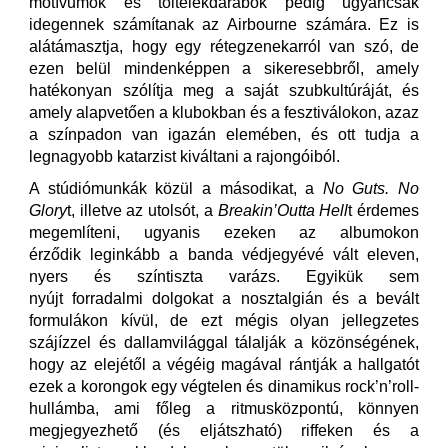
motívumok és töltelékdarabok pedig ugyancsak
idegennek számítanak az Airbourne számára. Ez is
alátámasztja, hogy egy rétegzenekarról van szó, de
ezen belül mindenképpen a sikeresebbről, amely
hatékonyan szólítja meg a saját szubkultúráját, és
amely alapvetően a klubokban és a fesztiválokon, azaz
a színpadon van igazán elemében, és ott tudja a
legnagyobb katarzist kiváltani a rajongóiból.
A stúdiómunkák közül a másodikat, a
No Guts. No
Glory
t, illetve az utolsót, a
Breakin’Outta Hell
t érdemes
megemlíteni, ugyanis ezeken az albumokon
érződik leginkább a banda védjegyévé vált eleven,
nyers és színtiszta varázs. Egyikük sem
nyújt forradalmi dolgokat a nosztalgián és a bevált
formulákon kívül, de ezt mégis olyan jellegzetes
szájízzel és dallamvilággal tálalják a közönségének,
hogy az elejétől a végéig magával rántják a hallgatót
ezek a korongok egy végtelen és dinamikus rock’n’roll-
hullámba, ami főleg a ritmusközpontú, könnyen
megjegyezhető (és eljátszható) riffeken és a