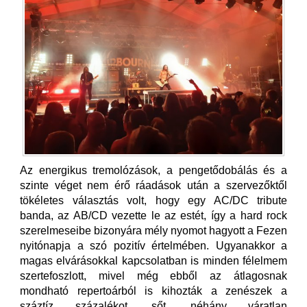
Az energikus tremolózások, a pengetődobálás és a
szinte véget nem érő ráadások után a szervezőktől
tökéletes választás volt, hogy egy AC/DC tribute
banda, az AB/CD vezette le az estét, így a hard rock
szerelmeseibe bizonyára mély nyomot hagyott a Fezen
nyitónapja a szó pozitív értelmében. Ugyanakkor a
magas elvárásokkal kapcsolatban is minden félelmem
szertefoszlott, mivel még ebből az átlagosnak
mondható repertoárból is kihozták a zenészek a
száztíz százalékot, sőt, néhány váratlan