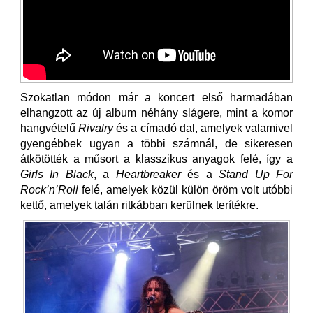
Szokatlan módon már a koncert első harmadában
elhangzott az új album néhány slágere, mint a komor
hangvételű
Rivalry
és a címadó dal, amelyek valamivel
gyengébbek ugyan a többi számnál, de sikeresen
átkötötték a műsort a klasszikus anyagok felé, így a
Girls In Black
, a
Heartbreaker
és a
Stand Up For
Rock’n’Roll
felé, amelyek közül külön öröm volt utóbbi
kettő, amelyek talán ritkábban kerülnek terítékre.