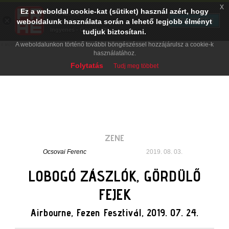
x
Ez a weboldal cookie-kat (sütiket) használ azért, hogy
PRAE.HU
×
TELEPÍTÉS
weboldalunk használata során a lehető legjobb élményt
Digital Evolution
Ingyenes - Google Play
tudjuk biztosítani.
A weboldalunkon történő további böngészéssel hozzájárulsz a cookie-k
használatához.
Folytatás
Tudj meg többet
ZENE
Ocsovai Ferenc
2019. 08. 03.
LOBOGÓ ZÁSZLÓK, GÖRDÜLŐ
FEJEK
Airbourne, Fezen Fesztivál, 2019. 07. 24.