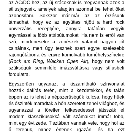
az AC/DC-hez, az új srácoknak is megvannak azok a
stílusjegyeik, amelyek alapján azonnal be lehet őket
azonosítani. Sokszor már-már az az érzésünk
támadhat, hogy ez az együttes rájött a hard rock
univerzális receptjére, annyira találóan vegyíti
egymással a főbb attribútumokat. Ha nem is erről van
szó, mindenesetre a zenészek valamit nagyon jól
csinálnak, mert úgy tesznek szert egyre szélesebb
rajongótáborra és egyre komolyabb turnéhelyszínekre
(
Rock am Ring, Wacken Open Air
), hogy nem volt
szükségük semmiféle imázsváltásra vagy stílusbeli
fordulatra.
Egyszerűen ugyanazt a kiszámítható színvonalat
hozzák dalírás terén, mint a kezdetekkor, és talán
éppen az is lehet a népszerűségük kulcsa, hogy hűek
és őszinték maradtak a hőn szeretett zenei világhoz, és
ugyanazzal a töretlen lelkesedéssel játsszák el
modern klasszikusokká vált számaikat immár több,
mint egy évtizede. Tisztában vannak vele, hogy hol az
ő terepük, mihez értenek igazán, és ha ezt