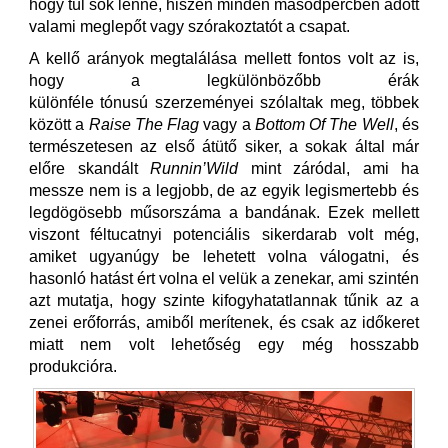
hogy túl sok lenne, hiszen minden másodpercben adott
valami meglepőt vagy szórakoztatót a csapat.
A kellő arányok megtalálása mellett fontos volt az is,
hogy a legkülönbözőbb érák
különféle tónusú szerzeményei szólaltak meg, többek
között a
Raise The Flag
vagy a
Bottom Of The Well
, és
természetesen az első átütő siker, a sokak által már
előre skandált
Runnin’Wild
mint záródal, ami ha
messze nem is a legjobb, de az egyik legismertebb és
legdögösebb műsorszáma a bandának. Ezek mellett
viszont féltucatnyi potenciális sikerdarab volt még,
amiket ugyanúgy be lehetett volna válogatni, és
hasonló hatást ért volna el velük a zenekar, ami szintén
azt mutatja, hogy szinte kifogyhatatlannak tűnik az a
zenei erőforrás, amiből merítenek, és csak az időkeret
miatt nem volt lehetőség egy még hosszabb
produkcióra.