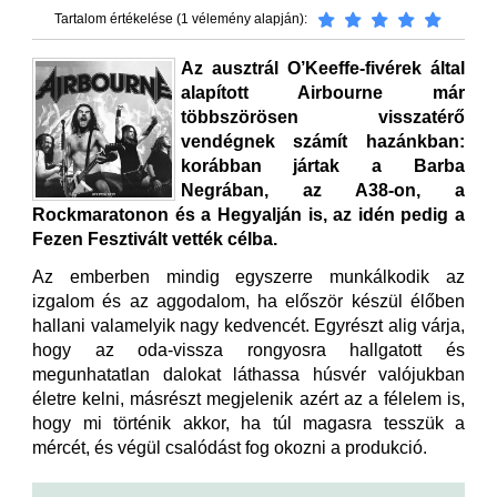
Tartalom értékelése (1 vélemény alapján):
Az ausztrál O’Keeffe-fivérek által
alapított Airbourne már
többszörösen visszatérő
vendégnek számít hazánkban:
korábban jártak a Barba
Negrában, az A38-on, a
Rockmaratonon és a Hegyalján is, az idén pedig a
Fezen Fesztivált vették célba.
Az emberben mindig egyszerre munkálkodik az
izgalom és az aggodalom, ha először készül élőben
hallani valamelyik nagy kedvencét. Egyrészt alig várja,
hogy az oda-vissza rongyosra hallgatott és
megunhatatlan dalokat láthassa húsvér valójukban
életre kelni, másrészt megjelenik azért az a félelem is,
hogy mi történik akkor, ha túl magasra tesszük a
mércét, és végül csalódást fog okozni a produkció.