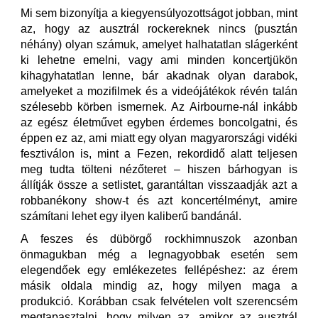
Mi sem bizonyítja a kiegyensúlyozottságot jobban, mint
az, hogy az ausztrál rockereknek nincs (pusztán
néhány) olyan számuk, amelyet halhatatlan slágerként
ki lehetne emelni, vagy ami minden koncertjükön
kihagyhatatlan lenne, bár akadnak olyan darabok,
amelyeket a mozifilmek és a videójátékok révén talán
szélesebb körben ismernek. Az Airbourne-nál inkább
az egész életművet egyben érdemes boncolgatni, és
éppen ez az, ami miatt egy olyan magyarországi vidéki
fesztiválon is, mint a Fezen, rekordidő alatt teljesen
meg tudta tölteni nézőteret – hiszen bárhogyan is
állítják össze a setlistet, garantáltan visszaadják azt a
robbanékony show-t és azt koncertélményt, amire
számítani lehet egy ilyen kaliberű bandánál.
A feszes és dübörgő rockhimnuszok azonban
önmagukban még a legnagyobbak esetén sem
elegendőek egy emlékezetes fellépéshez: az érem
másik oldala mindig az, hogy milyen maga a
produkció. Korábban csak felvételen volt szerencsém
megtapasztalni, hogy milyen az, amikor az ausztrál