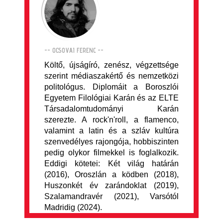
-- OCSOVAI FERENC --
Költő, újságíró, zenész, végzettsége
szerint médiaszakértő és nemzetközi
politológus. Diplomáit a Boroszlói
Egyetem Filológiai Karán és az ELTE
Társadalomtudományi Karán
szerezte. A rock'n'roll, a flamenco,
valamint a latin és a szláv kultúra
szenvedélyes rajongója, hobbiszinten
pedig olykor filmekkel is foglalkozik.
Eddigi kötetei: Két világ határán
(2016), Oroszlán a ködben (2018),
Huszonkét év zarándoklat (2019),
Szalamandravér (2021), Varsótól
Madridig (2024).