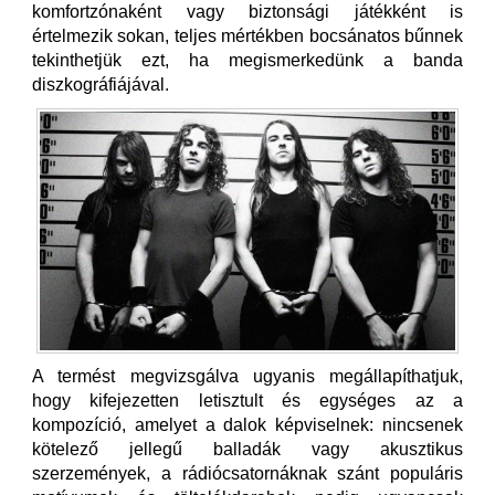
komfortzónaként vagy biztonsági játékként is
értelmezik sokan, teljes mértékben bocsánatos bűnnek
tekinthetjük ezt, ha megismerkedünk a banda
diszkográfiájával.
A termést megvizsgálva ugyanis megállapíthatjuk,
hogy kifejezetten letisztult és egységes az a
kompozíció, amelyet a dalok képviselnek: nincsenek
kötelező jellegű balladák vagy akusztikus
szerzemények, a rádiócsatornáknak szánt populáris