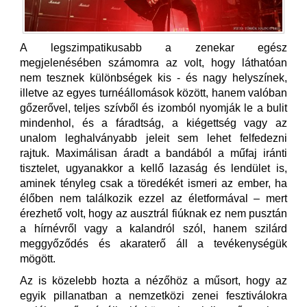
A legszimpatikusabb a zenekar egész
megjelenésében számomra az volt, hogy láthatóan
nem tesznek különbségek kis - és nagy helyszínek,
illetve az egyes turnéállomások között, hanem valóban
gőzerővel, teljes szívből és izomból nyomják le a bulit
mindenhol, és a fáradtság, a kiégettség vagy az
unalom leghalványabb jeleit sem lehet felfedezni
rajtuk. Maximálisan áradt a bandából a műfaj iránti
tisztelet, ugyanakkor a kellő lazaság és lendület is,
aminek tényleg csak a töredékét ismeri az ember, ha
élőben nem találkozik ezzel az életformával – mert
érezhető volt, hogy az ausztrál fiúknak ez nem pusztán
a hírnévről vagy a kalandról szól, hanem szilárd
meggyőződés és akaraterő áll a tevékenységük
mögött.
Az is közelebb hozta a nézőhöz a műsort, hogy az
egyik pillanatban a nemzetközi zenei fesztiválokra