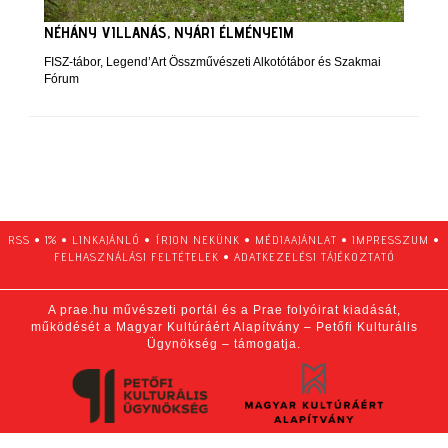
NÉHÁNY VILLANÁS, NYÁRI ÉLMÉNYEIM
FISZ-tábor, Legend’Art Összművészeti Alkotótábor és Szakmai
Fórum
RSS
•
1%
•
LINKAJÁNLÓ
•
ÍRJON NEKÜNK
•
MÉDIAAJÁNLAT
•
IMPRESSZUM
•
FELHASZNÁLÁSI FELTÉTELEK
•
ADATKEZELÉSI TÁJÉKOZTATÓ
A prae.hu művészeti portál és a Prae folyóirat kiadását,
működését a Magyar Kultúráért Alapítvány – Petőfi Kulturális
Ügynökség – támogatja.