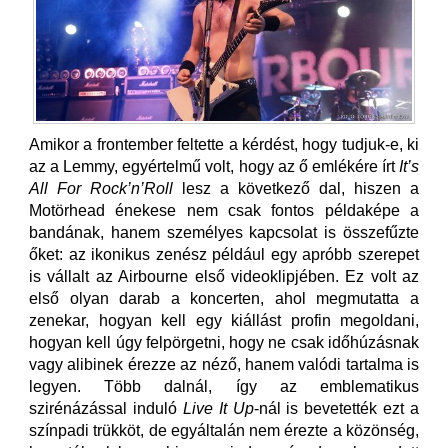
Amikor a frontember feltette a kérdést, hogy tudjuk-e, ki
az a Lemmy, egyértelmű volt, hogy az ő emlékére írt
It’s
All For Rock’n’Roll
lesz a következő dal, hiszen a
Motörhead énekese nem csak fontos példaképe a
bandának, hanem személyes kapcsolat is összefűzte
őket: az ikonikus zenész például egy apróbb szerepet
is vállalt az Airbourne első videoklipjében. Ez volt az
első olyan darab a koncerten, ahol megmutatta a
zenekar, hogyan kell egy kiállást profin megoldani,
hogyan kell úgy felpörgetni, hogy ne csak időhúzásnak
vagy alibinek érezze az néző, hanem valódi tartalma is
legyen. Több dalnál, így az emblematikus
szirénázással induló
Live It Up
-nál is bevetették ezt a
színpadi trükköt, de egyáltalán nem érezte a közönség,