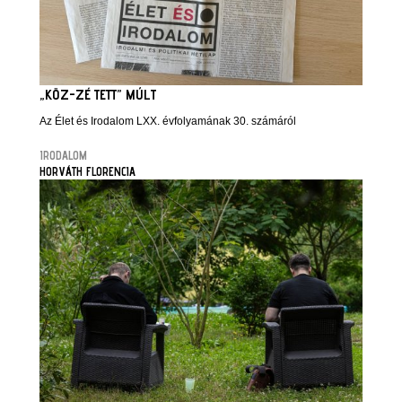
„KÖZ-ZÉ TETT” MÚLT
Az Élet és Irodalom LXX. évfolyamának 30. számáról
IRODALOM
HORVÁTH FLORENCIA