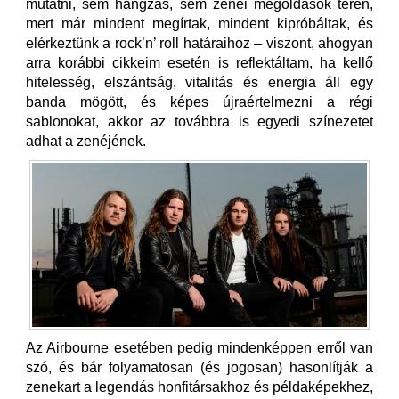
mutatni, sem hangzás, sem zenei megoldások terén,
mert már mindent megírtak, mindent kipróbáltak, és
elérkeztünk a rock’n’ roll határaihoz – viszont, ahogyan
arra korábbi cikkeim esetén is reflektáltam, ha kellő
hitelesség, elszántság, vitalitás és energia áll egy
banda mögött, és képes újraértelmezni a régi
sablonokat, akkor az továbbra is egyedi színezetet
adhat a zenéjének.
Az Airbourne esetében pedig mindenképpen erről van
szó, és bár folyamatosan (és jogosan) hasonlítják a
zenekart a legendás honfitársakhoz és példaképekhez,