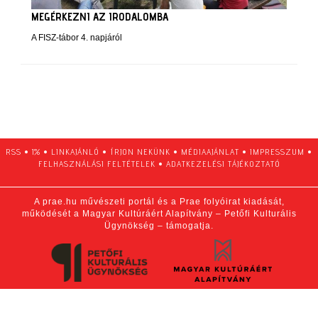
MEGÉRKEZNI AZ IRODALOMBA
A FISZ-tábor 4. napjáról
RSS
•
1%
•
LINKAJÁNLÓ
•
ÍRJON NEKÜNK
•
MÉDIAAJÁNLAT
•
IMPRESSZUM
•
FELHASZNÁLÁSI FELTÉTELEK
•
ADATKEZELÉSI TÁJÉKOZTATÓ
A prae.hu művészeti portál és a Prae folyóirat kiadását,
működését a Magyar Kultúráért Alapítvány – Petőfi Kulturális
Ügynökség – támogatja.