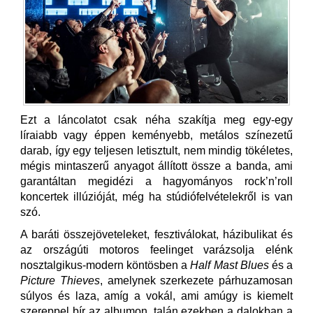
Ezt a láncolatot csak néha szakítja meg egy-egy
líraiabb vagy éppen keményebb, metálos színezetű
darab, így egy teljesen letisztult, nem mindig tökéletes,
mégis mintaszerű anyagot állított össze a banda, ami
garantáltan megidézi a hagyományos rock’n’roll
koncertek illúzióját, még ha stúdiófelvételekről is van
szó.
A baráti összejöveteleket, fesztiválokat, házibulikat és
az országúti motoros feelinget varázsolja elénk
nosztalgikus-modern köntösben a
Half Mast Blues
és a
Picture Thieves
, amelynek szerkezete párhuzamosan
súlyos és laza, amíg a vokál, ami amúgy is kiemelt
szereppel bír az albumon, talán ezekben a dalokban a