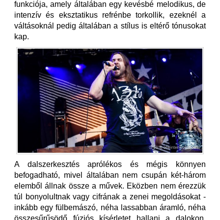
funkciója, amely általában egy kevésbé melodikus, de
intenzív és eksztatikus refrénbe torkollik, ezeknél a
váltásoknál pedig általában a stílus is eltérő tónusokat
kap.
A dalszerkesztés aprólékos és mégis könnyen
befogadható, mivel általában nem csupán két-három
elemből állnak össze a művek. Eközben nem érezzük
túl bonyolultnak vagy cifrának a zenei megoldásokat -
inkább egy fülbemászó, néha lassabban áramló, néha
összesűrűsödő fúziós kísérletet hallani a dalokon,