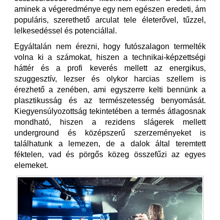
aminek a végeredménye egy nem egészen eredeti, ám
populáris, szerethető arculat tele életerővel, tűzzel,
lelkesedéssel és potenciállal.
Egyáltalán nem érezni, hogy futószalagon termelték
volna ki a számokat, hiszen a technikai-képzettségi
háttér és a profi keverés mellett az energikus,
szuggesztív, lezser és olykor harcias szellem is
érezhető a zenében, ami egyszerre kelti bennünk a
plasztikusság és az természetesség benyomását.
Kiegyensúlyozottság tekintetében a termés átlagosnak
mondható, hiszen a rezidens slágerek mellett
underground és középszerű szerzeményeket is
találhatunk a lemezen, de a dalok által teremtett
féktelen, vad és pörgős közeg összefűzi az egyes
elemeket.