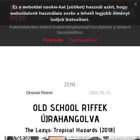
x
Ez a weboldal cookie-kat (sütiket) használ azért, hogy
PRAE.HU
×
TELEPÍTÉS
weboldalunk használata során a lehető legjobb élményt
Digital Evolution
Ingyenes - Google Play
tudjuk biztosítani.
A weboldalunkon történő további böngészéssel hozzájárulsz a cookie-k
használatához.
Folytatás
Tudj meg többet
ZENE
Ocsovai Ferenc
2020. 05. 21.
OLD SCHOOL RIFFEK
ÚJRAHANGOLVA
The Lazys: Tropical Hazards (2018)