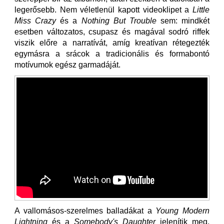
legerősebb. Nem véletlenül kapott videoklipet a
Little
Miss Crazy
és a
Nothing But Trouble
sem: mindkét
esetben változatos, csupasz és magával sodró riffek
viszik előre a narratívát, amíg kreatívan rétegezték
egymásra a srácok a tradicionális és formabontó
motívumok egész garmadáját.
A vallomásos-szerelmes balladákat a
Young Modern
Lightning
és a
Somebody's Daughter
jelenítik meg,