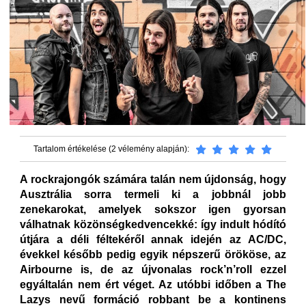
Tartalom értékelése (2 vélemény alapján):
A rockrajongók számára talán nem újdonság, hogy
Ausztrália sorra termeli ki a jobbnál jobb
zenekarokat, amelyek sokszor igen gyorsan
válhatnak közönségkedvencekké: így indult hódító
útjára a déli féltekéről annak idején az AC/DC,
évekkel később pedig egyik népszerű örököse, az
Airbourne is, de az újvonalas rock’n’roll ezzel
egyáltalán nem ért véget. Az utóbbi időben a The
Lazys nevű formáció robbant be a kontinens