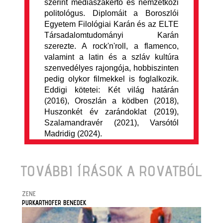
szerint médiaszakértő és nemzetközi
politológus. Diplomáit a Boroszlói
Egyetem Filológiai Karán és az ELTE
Társadalomtudományi Karán
szerezte. A rock'n'roll, a flamenco,
valamint a latin és a szláv kultúra
szenvedélyes rajongója, hobbiszinten
pedig olykor filmekkel is foglalkozik.
Eddigi kötetei: Két világ határán
(2016), Oroszlán a ködben (2018),
Huszonkét év zarándoklat (2019),
Szalamandravér (2021), Varsótól
Madridig (2024).
TOVÁBBI ÍRÁSOK A ROVATBÓL
ZENE
PURKARTHOFER BENEDEK