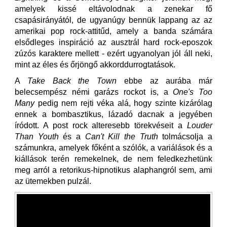
amelyek kissé eltávolodnak a zenekar fő
csapásirányától, de ugyanúgy bennük lappang az az
amerikai pop rock-attitűd, amely a banda számára
elsődleges inspiráció az ausztrál hard rock-eposzok
zúzós karaktere mellett - ezért ugyanolyan jól áll neki,
mint az éles és őrjöngő akkorddurrogtatások.
A
Take Back the Town
ebbe az aurába már
belecsempész némi garázs rockot is, a
One's Too
Many
pedig nem rejti véka alá, hogy szinte kizárólag
ennek a bombasztikus, lázadó dacnak a jegyében
íródott. A post rock alteresebb törekvéseit a
Louder
Than Youth
és a
Can't Kill the Truth
tolmácsolja a
számunkra, amelyek főként a szólók, a variálások és a
kiállások terén remekelnek, de nem feledkezhetünk
meg arról a retorikus-hipnotikus alaphangról sem, ami
az ütemekben pulzál.