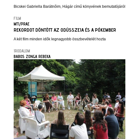
Bicskei Gabriella Barátnőim, Hágár című könyvének bemutatójáról
FILM
MTI/PRAE
REKORDOT DÖNTÖTT AZ ODÜSSZEIA ÉS A PÓKEMBER
A két film minden idők legnagyobb összbevételét hozta
IRODALOM
BABOS ZONGA REBEKA