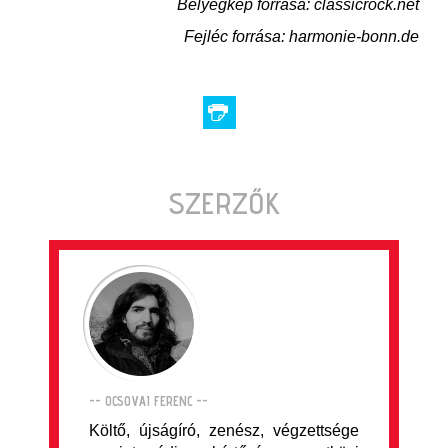
Bélyegkép forrása: classicrock.net
Fejléc forrása: harmonie-bonn.de
SZERZŐK
-- OCSOVAI FERENC --
Költő, újságíró, zenész, végzettsége