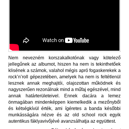
Nem nevezném korszakalkotónak vagy kötelező
jellegűnek az albumot, hiszen ha nem is tekinthetőek
klisének a számok, valahol mégis apró fogaskerekek a
rock’n’roll gépezetében, amelyek ha nem is feltétlenül
lesznek annak meghajtói, olajozottan működnek és
nagyszerűen rezonálnak mind a műfaj egészével, mind
annak határterületeivel. Ennek dacára a lemez
önmagában mindenképpen kiemelkedik a mezőnyből
és kétségkívül érték, ami ígéretes a banda későbbi
munkásságára nézve és az old school rock egyik
autentikus fáklyavivőjévé avanzsálhatja az együttest.