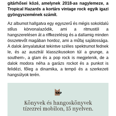
gitárhősei közé, amelynek 2018-as nagylemeze, a
Tropical Hazards a kortárs vintage rock egyik igazi
gyöngyszemének számít.
Az albumot hallgatva egy egyszerű és mégis sokoldalú
stílus körvonalazódik, ami a ritmustól a
hangszerelésen át a riffkezelésig és a dallamig minden
összetevőt magában hordoz, ami a műfaj sajátossága.
A dalok árnyalatukat tekintve széles spektrumot fednek
le, és az ausztrál klasszikusokon túl a grunge, a
southern-, a glam és a pop rock is megjelenik, de a
dalok modora néha a garázs rockot és a punkot is
felidézi, főleg a dinamika, a tempó és a szerkezeti
hangsúlyok terén.