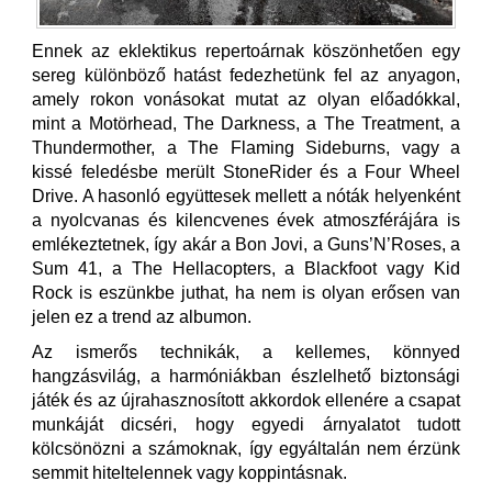
Ennek az eklektikus repertoárnak köszönhetően egy
sereg különböző hatást fedezhetünk fel az anyagon,
amely rokon vonásokat mutat az olyan előadókkal,
mint a Motörhead, The Darkness, a The Treatment, a
Thundermother, a The Flaming Sideburns, vagy a
kissé feledésbe merült StoneRider és a Four Wheel
Drive. A hasonló együttesek mellett a nóták helyenként
a nyolcvanas és kilencvenes évek atmoszférájára is
emlékeztetnek, így akár a Bon Jovi, a Guns’N’Roses, a
Sum 41, a The Hellacopters, a Blackfoot vagy Kid
Rock is eszünkbe juthat, ha nem is olyan erősen van
jelen ez a trend az albumon.
Az ismerős technikák, a kellemes, könnyed
hangzásvilág, a harmóniákban észlelhető biztonsági
játék és az újrahasznosított akkordok ellenére a csapat
munkáját dicséri, hogy egyedi árnyalatot tudott
kölcsönözni a számoknak, így egyáltalán nem érzünk
semmit hiteltelennek vagy koppintásnak.