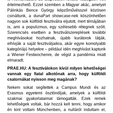
értelmezhető. Ezzel szemben a
Magyar
akác, amelyet
Pálinkás Bence György képzőművésszel közösen
csináltunk, a dunaPart showcase-nek köszönhetően
nagyon sok külföldi fesztiválra eljutott, mert témájában
is, ami a populizmus, egy szélesebb rétegnek szólt.
Szerencsés esetben a fesztiválszereplések további
meghívásokat hozhatnak, újabb kurátorok látják,
elhívják a saját fesztiváljaikra, akár egyre komolyabb
kategóriájú helyekre – például idén meghívást kaptunk
a Wiener Festwochenre, de végül a pandémia miatt
elmaradt.
PRAE.HU: A fesztiválokon kívül milyen lehetőségei
vannak egy fiatal alkotónak arra, hogy külföldi
csatornákat nyisson meg magának?
Nekem sokat segítettek a Campus Mundi és az
Erasmus egyetemi ösztöndíjak, amelyek a külföldi
szakmai gyakorlataimat támogatták. Ezek remek
lehetőségek voltak, bár hozzá kell tenni, hogy amikor
én kint voltam Münchenben, a nulláról indultam el,