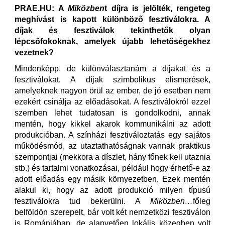
PRAE.HU: A
Miközben
t díjra is jelölték, rengeteg
meghívást is kapott különböző fesztiválokra. A
díjak és fesztiválok tekinthetők olyan
lépcsőfokoknak, amelyek újabb lehetőségekhez
vezetnek?
Mindenképp, de különválasztanám a díjakat és a
fesztiválokat. A díjak szimbolikus elismerések,
amelyeknek nagyon örül az ember, de jó esetben nem
ezekért csinálja az előadásokat. A fesztiválokról ezzel
szemben lehet tudatosan is gondolkodni, annak
mentén, hogy kikkel akarok kommunikálni az adott
produkcióban. A színházi fesztiváloztatás egy sajátos
működésmód, az utaztathatóságnak vannak praktikus
szempontjai (mekkora a díszlet, hány főnek kell utaznia
stb.) és tartalmi vonatkozásai, például hogy érhető-e az
adott előadás egy másik környezetben. Ezek mentén
alakul ki, hogy az adott produkció milyen típusú
fesztiválokra tud bekerülni. A
Miközben…
főleg
belföldön szerepelt, bár volt két nemzetközi fesztiválon
is Romániában, de alapvetően lokális közegben volt