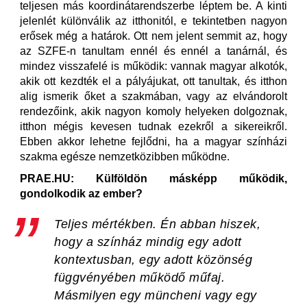
teljesen más koordinátarendszerbe léptem be. A kinti
jelenlét különválik az itthonitól, e tekintetben nagyon
erősek még a határok. Ott nem jelent semmit az, hogy
az SZFE-n tanultam ennél és ennél a tanárnál, és
mindez visszafelé is működik: vannak magyar alkotók,
akik ott kezdték el a pályájukat, ott tanultak, és itthon
alig ismerik őket a szakmában, vagy az elvándorolt
rendezőink, akik nagyon komoly helyeken dolgoznak,
itthon mégis kevesen tudnak ezekről a sikereikről.
Ebben akkor lehetne fejlődni, ha a magyar színházi
szakma egésze nemzetközibben működne.
PRAE.HU: Külföldön másképp működik,
gondolkodik az ember?
Teljes mértékben. Én abban hiszek,
hogy a színház mindig egy adott
kontextusban, egy adott közönség
függvényében működő műfaj.
Másmilyen egy müncheni vagy egy