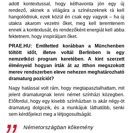
adott kontextussal, hogy kéthavonta jön egy új
rendező, akinek a világára a színészeknek rá kell
hangolódniuk, ezek közül én csak egy vagyok – ha új
utakra akarom vezetni őket, meg kell teremtenem
ennek a kontextusát, és rendezőként energiát kell abba
fektetnem, hogy inspiráljam őket.
PRAE.HU: Említetted korábban a Münchenben
töltött időt, illetve voltál Berlinben is egy
nemzetközi program keretében. A kint szerzett
élményeid hogyan írták át az itthon megszokott
merev rendszerben eleve nehezen meghatározható
dramaturg pozíciót?
Nagy hatással volt rám, hogy megtapasztalhattam, mit
jelent dramaturgnak lenni német színházi közegben.
Előfordul, hogy egy kisebb színházban is akár négy-öt
dramaturg dolgozik, és a munkájuk láthatóbb, senki
sem kérdőjelezi meg a létjogosultságát.
Németországban kőkemény