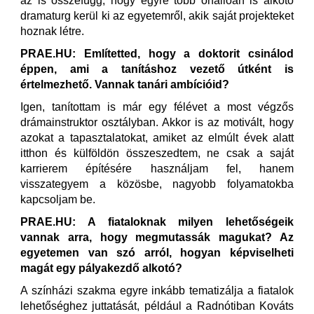
az is összefügg, hogy egyre több önállóan is alkotó
dramaturg kerül ki az egyetemről, akik saját projekteket
hoznak létre.
PRAE.HU: Említetted, hogy a doktorit csinálod
éppen, ami a tanításhoz vezető útként is
értelmezhető. Vannak tanári ambícióid?
Igen, tanítottam is már egy félévet a most végzős
drámainstruktor osztályban. Akkor is az motivált, hogy
azokat a tapasztalatokat, amiket az elmúlt évek alatt
itthon és külföldön összeszedtem, ne csak a saját
karrierem építésére használjam fel, hanem
visszategyem a közösbe, nagyobb folyamatokba
kapcsoljam be.
PRAE.HU: A fiataloknak milyen lehetőségeik
vannak arra, hogy megmutassák magukat? Az
egyetemen van szó arról, hogyan képviselheti
magát egy pályakezdő alkotó?
A színházi szakma egyre inkább tematizálja a fiatalok
lehetőséghez juttatását, például a Radnótiban Kováts