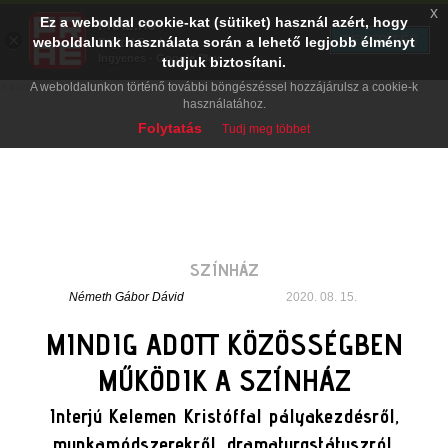
x
Ez a weboldal cookie-kat (sütiket) használ azért, hogy
PRAE.HU
×
TELEPÍTÉS
weboldalunk használata során a lehető legjobb élményt
Digital Evolution
Ingyenes - Google Play
tudjuk biztosítani.
A weboldalunkon történő további böngészéssel hozzájárulsz a cookie-k
használatához.
Folytatás
Tudj meg többet
SZÍNHÁZ
Németh Gábor Dávid
2020. 08. 15.
MINDIG ADOTT KÖZÖSSÉGBEN
MŰKÖDIK A SZÍNHÁZ
Interjú Kelemen Kristóffal pályakezdésről,
munkamódszerekről, dramaturgstátuszról,