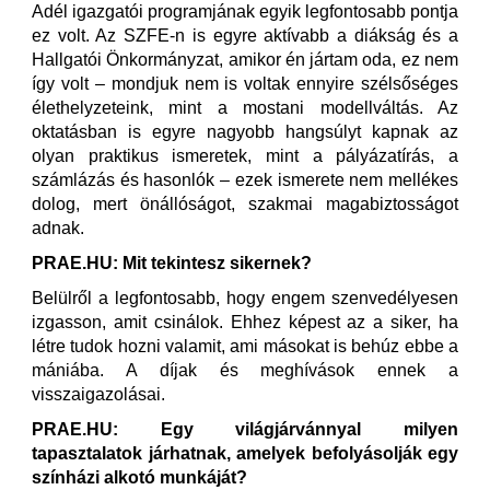
Adél igazgatói programjának egyik legfontosabb pontja
ez volt. Az SZFE-n is egyre aktívabb a diákság és a
Hallgatói Önkormányzat, amikor én jártam oda, ez nem
így volt – mondjuk nem is voltak ennyire szélsőséges
élethelyzeteink, mint a mostani modellváltás. Az
oktatásban is egyre nagyobb hangsúlyt kapnak az
olyan praktikus ismeretek, mint a pályázatírás, a
számlázás és hasonlók – ezek ismerete nem mellékes
dolog, mert önállóságot, szakmai magabiztosságot
adnak.
PRAE.HU: Mit tekintesz sikernek?
Belülről a legfontosabb, hogy engem szenvedélyesen
izgasson, amit csinálok. Ehhez képest az a siker, ha
létre tudok hozni valamit, ami másokat is behúz ebbe a
mániába. A díjak és meghívások ennek a
visszaigazolásai.
PRAE.HU: Egy világjárvánnyal milyen
tapasztalatok járhatnak, amelyek befolyásolják egy
színházi alkotó munkáját?