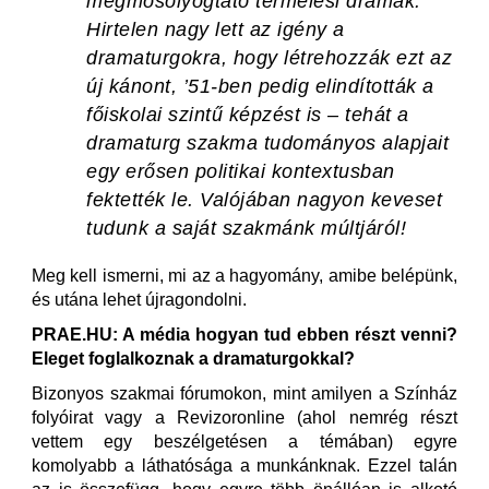
megmosolyogtató termelési drámák.
Hirtelen nagy lett az igény a
dramaturgokra, hogy létrehozzák ezt az
új kánont, ’51-ben pedig elindították a
főiskolai szintű képzést is – tehát a
dramaturg szakma tudományos alapjait
egy erősen politikai kontextusban
fektették le. Valójában nagyon keveset
tudunk a saját szakmánk múltjáról!
Meg kell ismerni, mi az a hagyomány, amibe belépünk,
és utána lehet újragondolni.
PRAE.HU: A média hogyan tud ebben részt venni?
Eleget foglalkoznak a dramaturgokkal?
Bizonyos szakmai fórumokon, mint amilyen a Színház
folyóirat vagy a Revizoronline (ahol nemrég részt
vettem egy beszélgetésen a témában) egyre
komolyabb a láthatósága a munkánknak. Ezzel talán