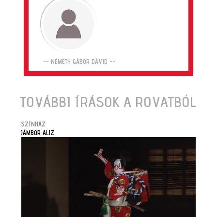
-- NÉMETH GÁBOR DÁVID --
TOVÁBBI ÍRÁSOK A ROVATBÓL
SZÍNHÁZ
JÁMBOR ALIZ