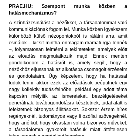
PRAE.HU: Szempont munka közben a
hatásmechanizmus?
A színházcsinálást a nézőkkel, a társadalommal való
kommunikációnak fogom fel. Munka közben igyekszem
különböző külső nézőpontokból is rálátni arra, amit
csinálok – kicsit mintha önmagam dramaturgja lennék
–, folyamatosan felmérni a tekinteteket, amelyek előtt
az előadás megmutatkozik majd. Ennek mentén
gondolkodom a hatásról is, amely segíti, hogy a
nézőkhöz eljussanak az alkotásba csomagolt érzéseim
és gondolataim. Úgy képzelem, hogy ha hatással
tudok lenni, akkor ezek az előadások beépülnek egy
nagy kollektív tudás-felhőbe, például egy adott téma
kapcsán mélyítik az ismereteket, beszélgetéseket
generálnak, továbbgondolásra késztetnek, tudat alatt is
lefektetnek bizonyos állításokat. Sokszor érzem híres
regényeknél, tudományos vagy filozófiai szövegeknél,
hogy anélkül, hogy olvastam volna bizonyos műveket,
a társadalomra gyakorolt hatásuk miatt áttételesen