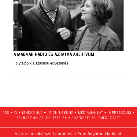
A MAGYAR RÁDIÓ ÉS AZ MTVA ARCHÍVUM
Folytatódik a szakmai egyeztetés
RSS
•
1%
•
LINKAJÁNLÓ
•
ÍRJON NEKÜNK
•
MÉDIAAJÁNLAT
•
IMPRESSZUM
•
FELHASZNÁLÁSI FELTÉTELEK
•
ADATKEZELÉSI TÁJÉKOZTATÓ
A prae.hu művészeti portál és a Prae folyóirat kiadását,