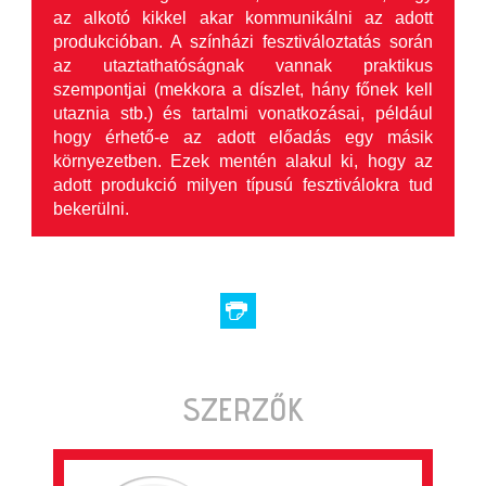
az alkotó kikkel akar kommunikálni az adott
produkcióban. A színházi fesztiváloztatás során
az utaztathatóságnak vannak praktikus
szempontjai (mekkora a díszlet, hány főnek kell
utaznia stb.) és tartalmi vonatkozásai, például
hogy érhető-e az adott előadás egy másik
környezetben. Ezek mentén alakul ki, hogy az
adott produkció milyen típusú fesztiválokra tud
bekerülni.
SZERZŐK