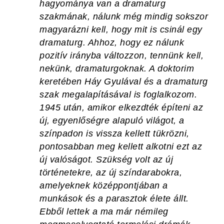
hagyománya van a dramaturg
szakmának, nálunk még mindig sokszor
magyarázni kell, hogy mit is csinál egy
dramaturg. Ahhoz, hogy ez nálunk
pozitív irányba változzon, tennünk kell,
nekünk, dramaturgoknak. A doktorim
keretében Háy Gyulával és a dramaturg
szak megalapításával is foglalkozom.
1945 után, amikor elkezdték építeni az
új, egyenlőségre alapuló világot, a
színpadon is vissza kellett tükrözni,
pontosabban meg kellett alkotni ezt az
új valóságot. Szükség volt az új
történetekre, az új színdarabokra,
amelyeknek középpontjában a
munkások és a parasztok élete állt.
Ebből lettek a ma már némileg