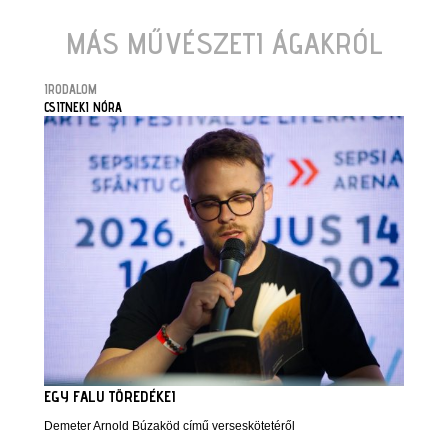
MÁS MŰVÉSZETI ÁGAKRÓL
IRODALOM
CSITNEKI NÓRA
EGY FALU TÖREDÉKEI
Demeter Arnold Búzaköd című verseskötetéről