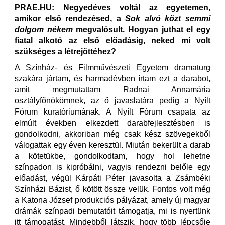
PRAE.HU: Negyedéves voltál az egyetemen,
amikor első rendezésed, a
Sok alvó közt semmi
dolgom nékem
megvalósult. Hogyan juthat el egy
fiatal alkotó az első előadásig, neked mi volt
szükséges a létrejöttéhez?
A Színház- és Filmművészeti Egyetem dramaturg
szakára jártam, és harmadévben írtam ezt a darabot,
amit megmutattam Radnai Annamária
osztályfőnökömnek, az ő javaslatára pedig a Nyílt
Fórum kuratóriumának. A Nyílt Fórum csapata az
elmúlt években elkezdett darabfejlesztésben is
gondolkodni, akkoriban még csak kész szövegekből
válogattak egy éven keresztül. Miután bekerült a darab
a kötetükbe, gondolkodtam, hogy hol lehetne
színpadon is kipróbálni, vagyis rendezni belőle egy
előadást, végül Kárpáti Péter javasolta a Zsámbéki
Színházi Bázist, ő kötött össze velük. Fontos volt még
a Katona József produkciós pályázat, amely új magyar
drámák színpadi bemutatóit támogatja, mi is nyertünk
itt támogatást. Mindebből látszik, hogy több lépcsője