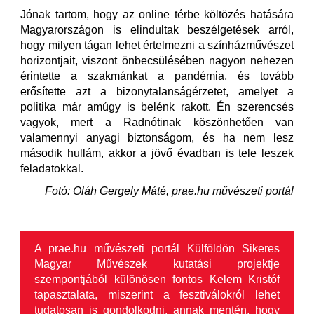
Jónak tartom, hogy az online térbe költözés hatására
Magyarországon is elindultak beszélgetések arról,
hogy milyen tágan lehet értelmezni a színházművészet
horizontjait, viszont önbecsülésében nagyon nehezen
érintette a szakmánkat a pandémia, és tovább
erősítette azt a bizonytalanságérzetet, amelyet a
politika már amúgy is belénk rakott. Én szerencsés
vagyok, mert a Radnótinak köszönhetően van
valamennyi anyagi biztonságom, és ha nem lesz
második hullám, akkor a jövő évadban is tele leszek
feladatokkal.
Fotó: Oláh Gergely Máté, prae.hu művészeti portál
A prae.hu művészeti portál Külföldön Sikeres
Magyar Művészek kutatási projektje
szempontjából különösen fontos Kelem Kristóf
tapasztalata, miszerint a fesztiválokról lehet
tudatosan is gondolkodni, annak mentén, hogy