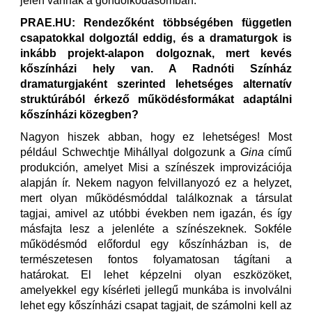
jelen vannak a gondolkodásomban.
PRAE.HU: Rendezőként többségében független
csapatokkal dolgoztál eddig, és a dramaturgok is
inkább projekt-alapon dolgoznak, mert kevés
kőszínházi hely van. A Radnóti Színház
dramaturgjaként szerinted lehetséges alternatív
struktúrából érkező működésformákat adaptálni
kőszínházi közegben?
Nagyon hiszek abban, hogy ez lehetséges! Most
például Schwechtje Mihállyal dolgozunk a
Gina
című
produkción, amelyet Misi a színészek improvizációja
alapján ír. Nekem nagyon felvillanyozó ez a helyzet,
mert olyan működésmóddal találkoznak a társulat
tagjai, amivel az utóbbi években nem igazán, és így
másfajta lesz a jelenléte a színészeknek. Sokféle
működésmód előfordul egy kőszínházban is, de
természetesen fontos folyamatosan tágítani a
határokat. El lehet képzelni olyan eszközöket,
amelyekkel egy kísérleti jellegű munkába is involválni
lehet egy kőszínházi csapat tagjait, de számolni kell az