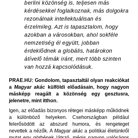
berlini közönség is, teljesen más
kérdésekkel foglalkoznak, más dolgokra
rezonálnak intellektuálisan és
érzelmileg. Azt is tapasztalom, hogy
azokban a városokban, ahol sokféle
nemzetiség él együtt, jobban
érdeklődnek a globális, határokon
átívelő témák iránt, mert több szinten
van hozzá kapcsolódásuk.
PRAE.HU: Gondolom, tapasztaltál olyan reakciókat
a
Magyar akác
külföldi előadásain, hogy nagyon
másképp reagált a közönség egy gesztusra,
jelenetre, mint itthon.
Igen, az előadás bizonyos rétegei másképp működnek
a különböző helyeken. Csehországban például
felerősödött az abszurd humora, és rengeteget
nevettek a nézők. A
Magyar akác
a politikai életünkről
mutat egy görbének látszó, mégis nagyon valóságos