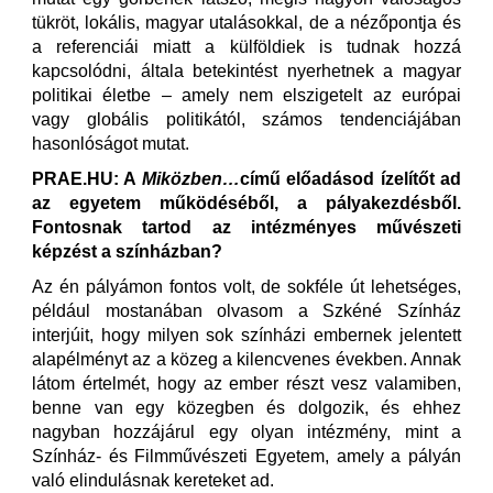
tükröt, lokális, magyar utalásokkal, de a nézőpontja és
a referenciái miatt a külföldiek is tudnak hozzá
kapcsolódni, általa betekintést nyerhetnek a magyar
politikai életbe – amely nem elszigetelt az európai
vagy globális politikától, számos tendenciájában
hasonlóságot mutat.
PRAE.HU: A
Miközben…
című előadásod ízelítőt ad
az egyetem működéséből, a pályakezdésből.
Fontosnak tartod az intézményes művészeti
képzést a színházban?
Az én pályámon fontos volt, de sokféle út lehetséges,
például mostanában olvasom a Szkéné Színház
interjúit, hogy milyen sok színházi embernek jelentett
alapélményt az a közeg a kilencvenes években. Annak
látom értelmét, hogy az ember részt vesz valamiben,
benne van egy közegben és dolgozik, és ehhez
nagyban hozzájárul egy olyan intézmény, mint a
Színház- és Filmművészeti Egyetem, amely a pályán
való elindulásnak kereteket ad.