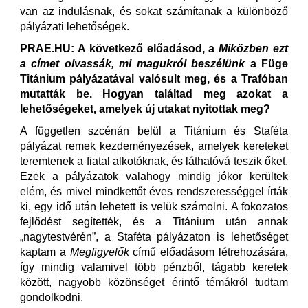
van az indulásnak, és sokat számítanak a különböző
pályázati lehetőségek.
PRAE.HU: A következő előadásod, a
Miközben ezt
a címet olvassák, mi magukról beszélünk
a Füge
Titánium pályázatával valósult meg, és a Trafóban
mutatták be. Hogyan találtad meg azokat a
lehetőségeket, amelyek új utakat nyitottak meg?
A független szcénán belül a Titánium és Staféta
pályázat remek kezdeményezések, amelyek kereteket
teremtenek a fiatal alkotóknak, és láthatóvá teszik őket.
Ezek a pályázatok valahogy mindig jókor kerültek
elém, és mivel mindkettőt éves rendszerességgel írták
ki, egy idő után lehetett is velük számolni. A fokozatos
fejlődést segítették, és a Titánium után annak
„nagytestvérén”, a Staféta pályázaton is lehetőséget
kaptam a
Megfigyelők
című előadásom létrehozására,
így mindig valamivel több pénzből, tágabb keretek
között, nagyobb közönséget érintő témákról tudtam
gondolkodni.