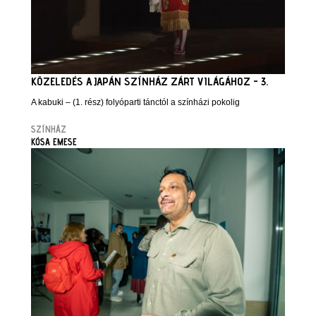
KÖZELEDÉS A JAPÁN SZÍNHÁZ ZÁRT VILÁGÁHOZ - 3.
A kabuki – (1. rész) folyóparti tánctól a színházi pokolig
SZÍNHÁZ
KÓSA EMESE