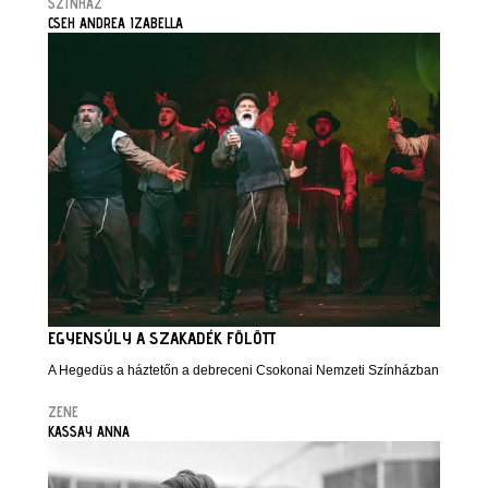
SZÍNHÁZ
CSEH ANDREA IZABELLA
EGYENSÚLY A SZAKADÉK FÖLÖTT
A Hegedüs a háztetőn a debreceni Csokonai Nemzeti Színházban
ZENE
KASSAY ANNA