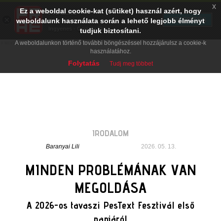
x
Ez a weboldal cookie-kat (sütiket) használ azért, hogy
PRAE.HU
×
TELEPÍTÉS
weboldalunk használata során a lehető legjobb élményt
Digital Evolution
Ingyenes - Google Play
tudjuk biztosítani.
A weboldalunkon történő további böngészéssel hozzájárulsz a cookie-k
használatához.
Folytatás
Tudj meg többet
IRODALOM
Baranyai Lili
2026. 05. 13.
MINDEN PROBLÉMÁNAK VAN
MEGOLDÁSA
A 2026-os tavaszi PesText Fesztivál első
napjáról