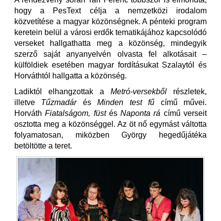
hogy a PesText célja a nemzetközi irodalom
közvetítése a magyar közönségnek. A pénteki program
keretein belül a városi erdők tematikájához kapcsolódó
verseket hallgathatta meg a közönség, mindegyik
szerző saját anyanyelvén olvasta fel alkotásait –
külföldiek esetében magyar fordításukat Szalaytól és
Horváthtól hallgatta a közönség.
Ladiktól elhangzottak a
Metró-versekből
részletek,
illetve
Tűzmadár
és
Minden test fű
című művei.
Horváth
Fiatalságom, füst
és
Naponta rá
című verseit
osztotta meg a közönséggel. Az öt nő egymást váltotta
folyamatosan, miközben György hegedűjátéka
betöltötte a teret.