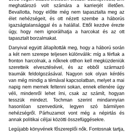
meghatározó volt számára a karrierjét illetően.
Bevallotta, hogy előtte még nem tapasztalta meg az
élet nehézségeit, és ott nézett szembe a háborús
igazságtalansággal és a halállal. Ettől kezdve érezte
úgy, hogy nem ignorálhatja a harcokat és az ott
tapasztalt borzalmakat.
Danyival együtt állapították meg, hogy a háború során
a két nem szerepe teljesen különválik: míg a férfiak a
fronton harcolnak, a nőknek otthon kell megküzdeniük
szeretteik elvesztésével, és az ebből származó
traumák feldolgozásával. Nagyon sok olyan kérdés
van még mindig a témával kapcsolatban, melyet a mai
napig nem mernek feltenni sokan, ennek ellenére úgy
véli, mindenről lehet írni, csak az számít, hogyan
tesszük mindezt. Tochman szerint mindannyian
hasonlóan szenvedünk, legyen szó bármilyen
nehézségről. Párhuzamot vont még a népirtás és
annak politikai céljai közötti összefüggésekre.
Legújabb könyvének főszereplői nők. Fontosnak tartja,