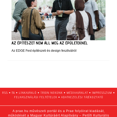
AZ ÉPÍTÉSZET NEM ÁLL MEG AZ ÉPÜLETEKNÉL
Az EDGE Fest építészeti és design fesztiválról
RSS
•
1%
•
LINKAJÁNLÓ
•
ÍRJON NEKÜNK
•
MÉDIAAJÁNLAT
•
IMPRESSZUM
•
FELHASZNÁLÁSI FELTÉTELEK
•
ADATKEZELÉSI TÁJÉKOZTATÓ
A prae.hu művészeti portál és a Prae folyóirat kiadását,
működését a Magyar Kultúráért Alapítvány – Petőfi Kulturális