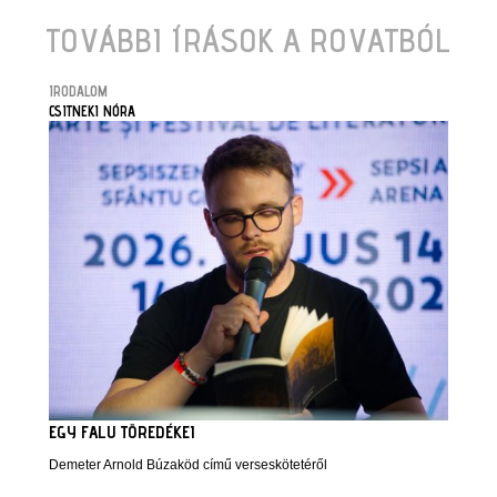
TOVÁBBI ÍRÁSOK A ROVATBÓL
IRODALOM
CSITNEKI NÓRA
EGY FALU TÖREDÉKEI
Demeter Arnold Búzaköd című verseskötetéről