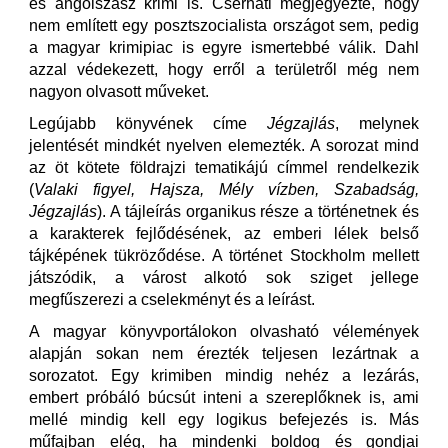
és angolszász krimi is. Cserháti megjegyezte, hogy
nem említett egy posztszocialista országot sem, pedig
a magyar krimipiac is egyre ismertebbé válik. Dahl
azzal védekezett, hogy erről a területről még nem
nagyon olvasott műveket.
Legújabb könyvének címe
Jégzajlás
, melynek
jelentését mindkét nyelven elemezték. A sorozat mind
az öt kötete földrajzi tematikájú címmel rendelkezik
(
Valaki figyel, Hajsza, Mély vízben, Szabadság,
Jégzajlás
). A tájleírás organikus része a történetnek és
a karakterek fejlődésének, az emberi lélek belső
tájképének tükröződése. A történet Stockholm mellett
játszódik, a várost alkotó sok sziget jellege
megfűszerezi a cselekményt és a leírást.
A magyar könyvportálokon olvasható vélemények
alapján sokan nem érezték teljesen lezártnak a
sorozatot. Egy krimiben mindig nehéz a lezárás,
embert próbáló búcsút inteni a szereplőknek is, ami
mellé mindig kell egy logikus befejezés is. Más
műfajban elég, ha mindenki boldog és gondjai