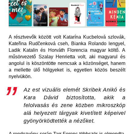
A résztvevők között volt Katarína Kucbelová szlovák,
Kateřina Rudčenková cseh, Bianka Rolando lengyel,
Ladik Katalin és Horváth Florencia magyar költő. A
műsörvezető Szalay Henrietta volt, aki magyarul és
angolul is köszöntötte nemcsak a közönséget, hanem
a mellette ülő hölgyeket is, egyetlen közös beszélt
nyelvükön.
Az est vizuális elemét Skribek Anikó és
Kara Dávid biztosította, akik a
felolvasás és zene közben mikroszkóp
alá helyezett tárgyak kivetített képeivel
gyönyörködtették a nézőket.
A rendezvény során Tarr Ferenc többször is elmondta,