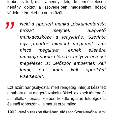
többet is tud, mint amennyit leír, de természetesen
néhány dolgot a szövegeiben megemlített hősök
védelme érdekében nem közöl.
Neki a riporteri munka „dokumentarista
próza”, melynek alapvető
munkaeszköze a tényleírás. Szerinte
egy „riporter mindent megtehet, ami
nincs megtiltva”, ennek ellenére
munkája során előtérbe helyezi érzései
megélését is: „először embernek kell
lenni, és utána kell riportként
viselkedni”.
Ezt azért hangsúlyozta, mert rengeteg interjút készített
a háború alatt megerőszakolt nőkkel, akiknek történetét
a hallottak leírása közben kezdte igazán feldolgozni,
és ettől többször ki is merült érzelmileg.
1992 végén utazott életében először Szarajevóba, ami