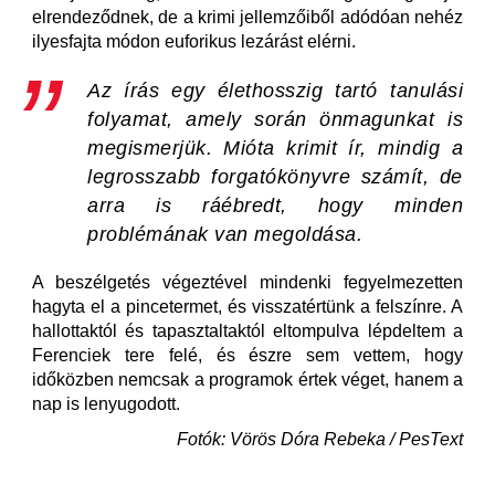
elrendeződnek, de a krimi jellemzőiből adódóan nehéz
ilyesfajta módon euforikus lezárást elérni.
Az írás egy élethosszig tartó tanulási
folyamat, amely során önmagunkat is
megismerjük. Mióta krimit ír, mindig a
legrosszabb forgatókönyvre számít, de
arra is ráébredt, hogy minden
problémának van megoldása.
A beszélgetés végeztével mindenki fegyelmezetten
hagyta el a pincetermet, és visszatértünk a felszínre. A
hallottaktól és tapasztaltaktól eltompulva lépdeltem a
Ferenciek tere felé, és észre sem vettem, hogy
időközben nemcsak a programok értek véget, hanem a
nap is lenyugodott.
Fotók:
Vörös Dóra Rebeka / PesText