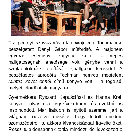
Tíz percnyi szusszanás után Wojciech Tochmannal
beszélgetett Danyi Gábor műfordító. A majdnem
egyórás esemény lengyelül zajlott, a népes
hallgatóságnak lehetősége volt igénybe venni a
szinkrontolmács fordítását fejhallgatón keresztül. A
beszélgetés apropója Tochman nemrég megjelent
Mintha követ ennél
című könyve volt – a legelső,
melyet lefordítottak magyarra.
Gyermekként Ryszard Kapuściński és Hanna Krall
könyveit olvasta a legszívesebben, és ezekből is
inspirálódott. Már fiatalon is nyitott szemmel járt a
világban, nevetve mesélte, hogy tudott mindent
szomszédairól is, akkora kíváncsisággal figyelte őket.
Rossz tulajdonságnak tartja mindezt, de igyekezett a