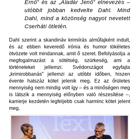
Ernő” és az „Aladár Jenő” elnevezés –
utóbbit jobban kedvelte Dahl. Mind
Dahl, mind a közönség nagyot nevetett
Cserháti ötletén.
Dahl szerint a skandináv krimiírás alműfajként indult,
és az ebben keveredő irónia és humor tökéletes
ötvözete volt mindannak, amit ő szeret. Befolyásolja a
megfogalmazást a sötétség, szürkeség, ami a
történeteket jellemzi. Svédországot egyfajta
„krimirobbanás” jellemzi az utóbbi időben, hiszen
évente hatszáz kötet jelenik meg. Ez az őrületes
mennyiség nem mindig volt így – és a minőségen meg
is látszik a mennyiség előnyben való részesítése –,
karrierje kezdetén legfeljebb csak harminc kötet jelent
meg.