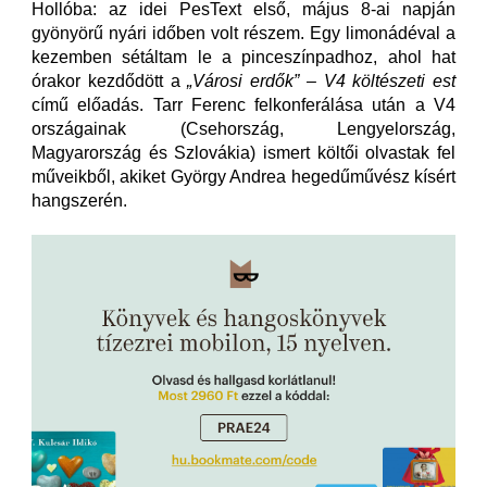
Hollóba: az idei PesText első, május 8-ai napján
gyönyörű nyári időben volt részem. Egy limonádéval a
kezemben sétáltam le a pinceszínpadhoz, ahol hat
órakor kezdődött a
„Városi erdők” – V4 költészeti est
című előadás. Tarr Ferenc felkonferálása után a V4
országainak (Csehország, Lengyelország,
Magyarország és Szlovákia)
ismert költői olvastak fel
műveikből, akiket György Andrea hegedűművész kísért
hangszerén.