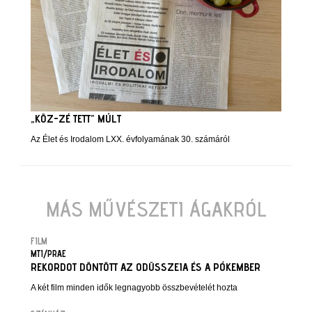
„KÖZ-ZÉ TETT” MÚLT
Az Élet és Irodalom LXX. évfolyamának 30. számáról
MÁS MŰVÉSZETI ÁGAKRÓL
FILM
MTI/PRAE
REKORDOT DÖNTÖTT AZ ODÜSSZEIA ÉS A PÓKEMBER
A két film minden idők legnagyobb összbevételét hozta