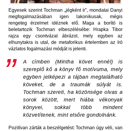
Egyesek szerint Tochman „jégként ír”, mondatai Danyi
megfogalmazásában igen lakonikusak, mégis
rengeteg érzelmet idéznek elő. Maga a borító is
beletartozik Tochman elbeszélésébe: Hrapka Tibor
rajza egy csontvázat ábrázol, mely egyben az
elhunytakra is utal, de metaforikus értelemben az író
vázlatos fogalmazási módját is jelenti.
A címben (
Mintha követ ennél
) is
szereplő kő a könyv fő motívuma, mely
egyben jelképezi a tájban megtalálható
köveket, de a traumák súlyát is.
Tochman szereti, ha közönsége olvas a
sorok között, mert hiába vékonyak
könyvei, sokkal több mindent
közvetítenek, mint elsőre gondolnánk.
Pozitívan zárták a beszélgetést: Tochman úgy véli, van