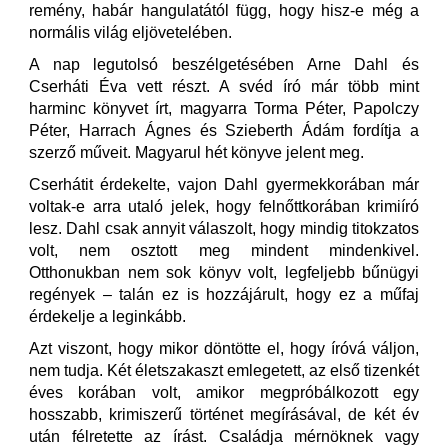
remény, habár hangulatától függ, hogy hisz-e még a
normális világ eljövetelében.
A nap legutolsó beszélgetésében Arne Dahl és
Cserháti Éva vett részt. A svéd író már több mint
harminc könyvet írt, magyarra Torma Péter, Papolczy
Péter, Harrach Ágnes és Szieberth Ádám fordítja a
szerző műveit. Magyarul hét könyve jelent meg.
Cserhátit érdekelte, vajon Dahl gyermekkorában már
voltak-e arra utaló jelek, hogy felnőttkorában krimiíró
lesz. Dahl csak annyit válaszolt, hogy mindig titokzatos
volt, nem osztott meg mindent mindenkivel.
Otthonukban nem sok könyv volt, legfeljebb bűnügyi
regények – talán ez is hozzájárult, hogy ez a műfaj
érdekelje a leginkább.
Azt viszont, hogy mikor döntötte el, hogy íróvá váljon,
nem tudja. Két életszakaszt emlegetett, az első tizenkét
éves korában volt, amikor megpróbálkozott egy
hosszabb, krimiszerű történet megírásával, de két év
után félretette az írást. Családja mérnöknek vagy