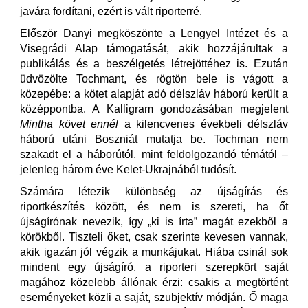
javára fordítani, ezért is vált riporterré.
Először Danyi megköszönte a Lengyel Intézet és a
Visegrádi Alap támogatását, akik hozzájárultak a
publikálás és a beszélgetés létrejöttéhez is. Ezután
üdvözölte Tochmant, és rögtön bele is vágott a
közepébe: a kötet alapját adó délszláv háború került a
középpontba. A Kalligram gondozásában megjelent
Mintha követ ennél
a kilencvenes évekbeli délszláv
háború utáni Boszniát mutatja be. Tochman nem
szakadt el a háborútól, mint feldolgozandó témától –
jelenleg három éve Kelet-Ukrajnából tudósít.
Számára létezik különbség az újságírás és
riportkészítés között, és nem is szereti, ha őt
újságírónak nevezik, így „ki is írta” magát ezekből a
körökből. Tiszteli őket, csak szerinte kevesen vannak,
akik igazán jól végzik a munkájukat. Hiába csinál sok
mindent egy újságíró, a riporteri szerepkört saját
magához közelebb állónak érzi: csakis a megtörtént
eseményeket közli a saját, szubjektív módján. Ő maga