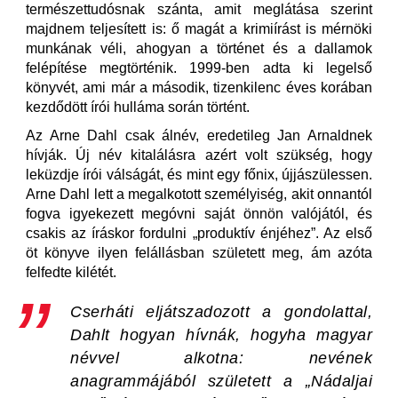
természettudósnak szánta, amit meglátása szerint
majdnem teljesített is: ő magát a krimiírást is mérnöki
munkának véli, ahogyan a történet és a dallamok
felépítése megtörténik. 1999-ben adta ki legelső
könyvét, ami már a második, tizenkilenc éves korában
kezdődött írói hulláma során történt.
Az Arne Dahl csak álnév, eredetileg Jan Arnaldnek
hívják. Új név kitalálásra azért volt szükség, hogy
leküzdje írói válságát, és mint egy főnix, újjászülessen.
Arne Dahl lett a megalkotott személyiség, akit onnantól
fogva igyekezett megóvni saját önnön valójától, és
csakis az íráskor fordulni „produktív énjéhez”. Az első
öt könyve ilyen felállásban született meg, ám azóta
felfedte kilétét.
Cserháti eljátszadozott a gondolattal,
Dahlt hogyan hívnák, hogyha magyar
névvel alkotna: nevének
anagrammájából született a „Nádaljai