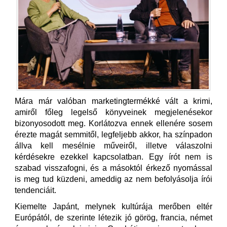
Mára már valóban marketingtermékké vált a krimi,
amiről főleg legelső könyveinek megjelenésekor
bizonyosodott meg. Korlátozva ennek ellenére sosem
érezte magát semmitől, legfeljebb akkor, ha színpadon
állva kell mesélnie műveiről, illetve válaszolni
kérdésekre ezekkel kapcsolatban. Egy írót nem is
szabad visszafogni, és a másoktól érkező nyomással
is meg tud küzdeni, ameddig az nem befolyásolja írói
tendenciáit.
Kiemelte Japánt, melynek kultúrája merőben eltér
Európától, de szerinte létezik jó görög, francia, német